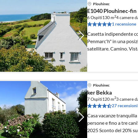
Plouhinec
E1040 Plouhinec-fin
2
6 Ospiti
130 m
4
camere da
1 recensione
Casetta indipendente co
Penmarc'h" in una posizi
satellitare. Camino. Vis
Plouhinec
ker Bekka
2
7 Ospiti
120 m
3
camere da
27 recensioni
Casa vacanze tranquilla 
persone e fino a tre can
2025 Sconto del 20% sull