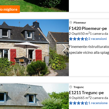
io migliore
Ploemeur
F1420 Ploemeur-pe
2
2 Ospiti
50 m
1
camera da 
2 recensioni
Finemente ristrutturato,
speciale vicino alla spiag
Tregunc
E1211 Tregunc-pe
2
4 Ospiti
65 m
2
camere da 
1 recensione