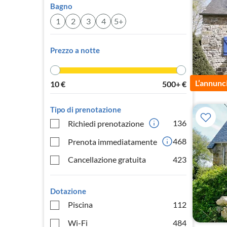
Bagno
1
2
3
4
5+
Prezzo a notte
L’annunc
10
€
500+
€
Tipo di prenotazione
136
Richiedi prenotazione
468
Prenota immediatamente
Cancellazione gratuita
423
Dotazione
Piscina
112
Wi-Fi
484