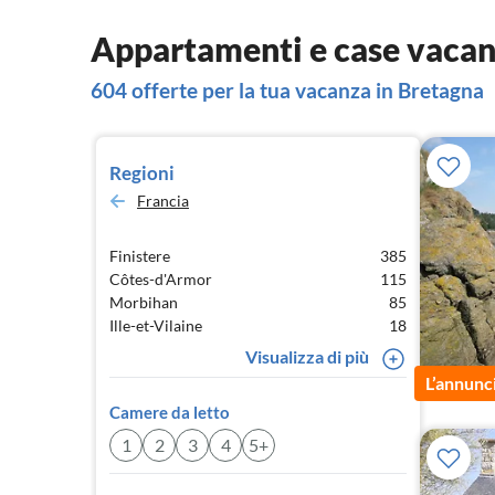
Appartamenti e case vacan
604 offerte per la tua vacanza in Bretagna
Regioni
Francia
Finistere
385
Côtes-d'Armor
115
Morbihan
85
Ille-et-Vilaine
18
Visualizza di più
L’annunc
Camere da letto
1
2
3
4
5+