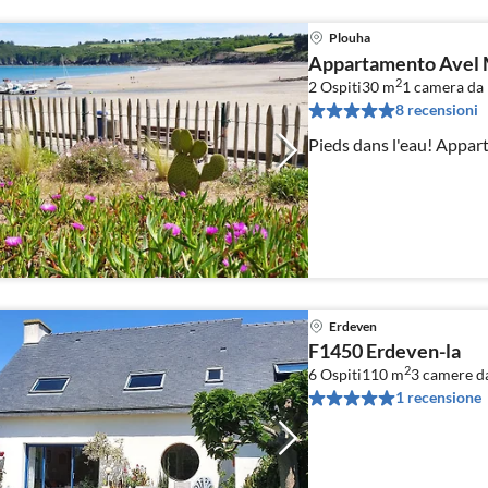
Plouha
Appartamento Avel M
2
2 Ospiti
30 m
1
camera da 
8 recensioni
Pieds dans l'eau! Appart
Erdeven
F1450 Erdeven-la
2
6 Ospiti
110 m
3
camere da
1 recensione