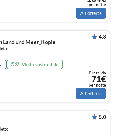
per notte
All`offerta
4.8
n Land und Meer_Kopie
letto
ta
Molto sostenibile
Prezzi da
71€
per notte
All`offerta
5.0
letto