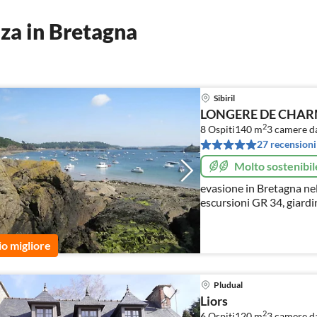
za in Bretagna
Sibiril
LONGERE DE CHA
2
8 Ospiti
140 m
3
camere da
27 recensioni
Molto sostenibil
evasione in Bretagna nel 
escursioni GR 34, giardi
io migliore
Pludual
Liors
2
6 Ospiti
120 m
3
camere da