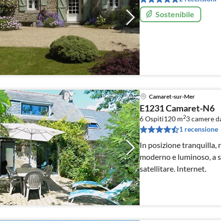
Sostenibile
Camaret-sur-Mer
E1231 Camaret-N6
2
6 Ospiti
120 m
3
camere da
1 recensione
In posizione tranquilla,
moderno e luminoso, a so
satellitare. Internet.