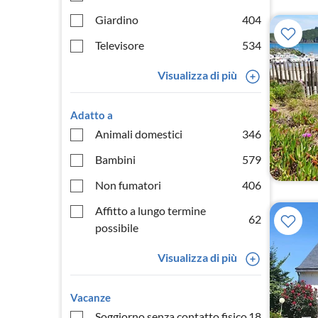
Giardino
404
Televisore
534
Visualizza di più
Adatto a
Animali domestici
346
Bambini
579
Non fumatori
406
Affitto a lungo termine
62
possibile
Visualizza di più
Vacanze
Soggiorno senza contatto fisico
18