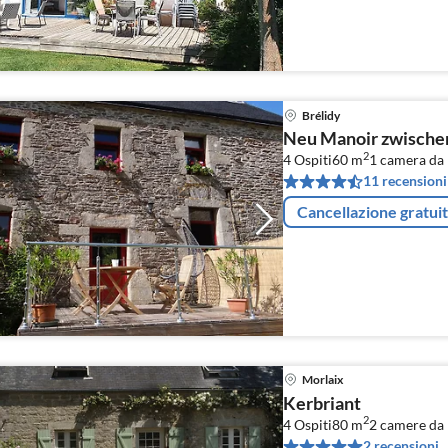
Brélidy
Neu Manoir zwische
2
4 Ospiti
60 m
1
camera da 
11 recensioni
Cancellazione gratui
Morlaix
Kerbriant
2
4 Ospiti
80 m
2
camere da 
2 recensioni