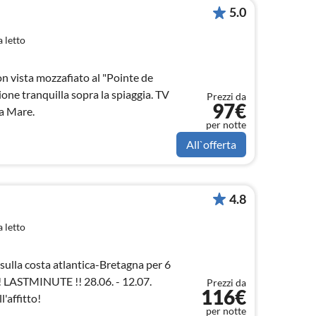
5.0
 letto
n vista mozzafiato al "Pointe de
one tranquilla sopra la spiaggia. TV
Prezzi da
97€
ta Mare.
per notte
All`offerta
4.8
 letto
sulla costa atlantica-Bretagna per 6
i! LASTMINUTE !! 28.06. - 12.07.
Prezzi da
116€
'affitto!
per notte