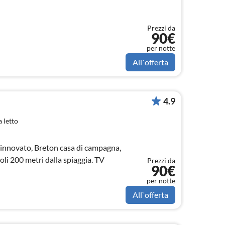
Prezzi da
90€
per notte
All`offerta
4.9
 letto
 rinnovato, Breton casa di campagna,
li 200 metri dalla spiaggia. TV
Prezzi da
90€
per notte
All`offerta