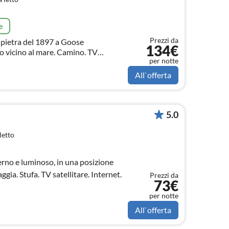
e
Prezzi da
n pietra del 1897 a Goose
134€
o al mare. Camino. TV
per notte
a 6 persone. 120 m2. 3 posti letto.
All`offerta
5.0
letto
erno e luminoso, in una posizione
aggia. Stufa. TV satellitare. Internet.
Prezzi da
73€
per notte
All`offerta