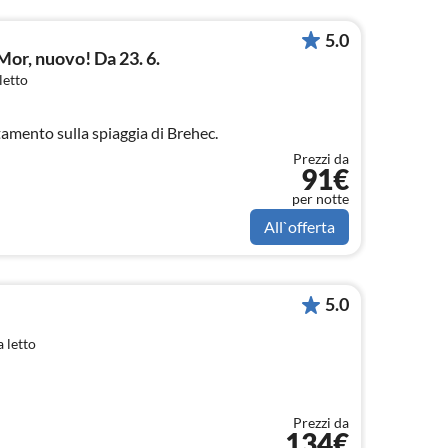
5.0
or, nuovo! Da 23. 6.
letto
amento sulla spiaggia di Brehec.
Prezzi da
91€
per notte
All`offerta
5.0
 letto
Prezzi da
134€