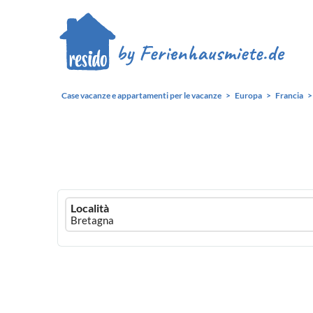
Case vacanze e appartamenti per le vacanze
Europa
Francia
Ferienhausmiete
Località
logo