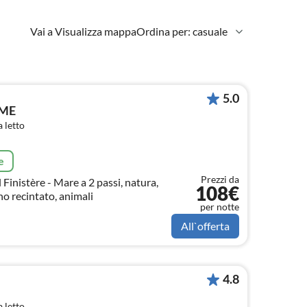
Vai a Visualizza mappa
Ordina per: casuale
5.0
RME
 letto
e
Prezzi da
Finistère - Mare a 2 passi, natura,
108€
no recintato, animali
per notte
All`offerta
4.8
 letto