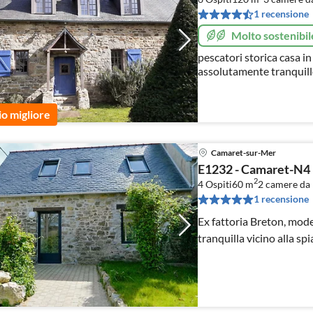
1 recensione
Molto sostenibil
pescatori storica casa i
assolutamente tranquillo vicin
satellitare. Da 2 
io migliore
Camaret-sur-Mer
E1232 - Camaret-N4
2
4 Ospiti
60 m
2
camere da 
1 recensione
Ex fattoria Breton, mod
tranquilla vicino alla spi