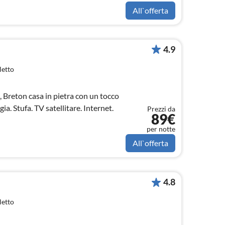
All`offerta
4.9
letto
 Breton casa in pietra con un tocco
gia. Stufa. TV satellitare. Internet.
Prezzi da
89€
per notte
All`offerta
4.8
letto