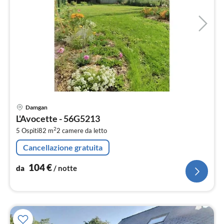
Pre
Damgan
da
L'Avocette - 56G5213
1
2
5 Ospiti
82 m
2
camere da letto
pe
not
Cancellazione gratuita
104
€
da
/ notte