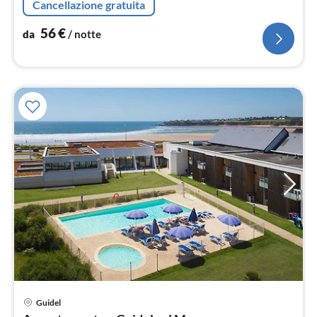
Cancellazione gratuita
56
€
da
/ notte
Guidel
Pre