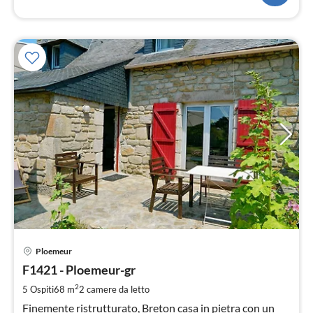
Pre
Ploemeur
da
1
F1421 - Ploemeur-gr
pe
2
5 Ospiti
68 m
2
camere da letto
not
Finemente ristrutturato, Breton casa in pietra con un