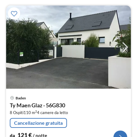
Pre
Baden
da
Ty Maen Glaz - 56G830
1
2
8 Ospiti
110 m
4
camere da letto
pe
not
Cancellazione gratuita
121
€
da
/ notte