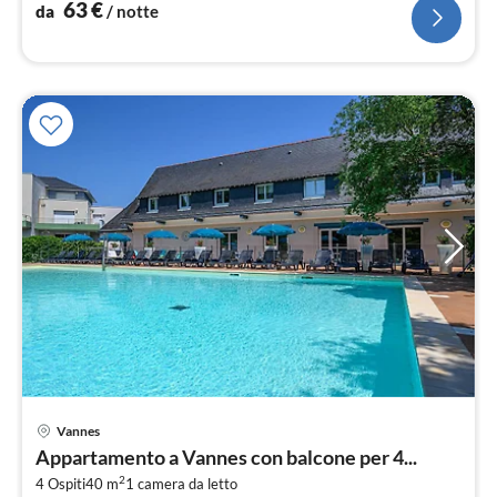
63
€
da
/ notte
Pre
Vannes
da
Appartamento a Vannes con balcone per 4...
3
2
4 Ospiti
40 m
1
camera da letto
pe