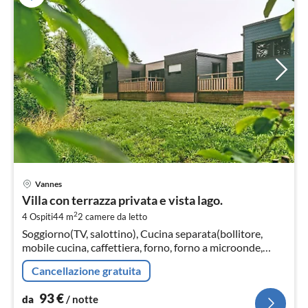
Pre
Vannes
da
Villa con terrazza privata e vista lago.
9
2
4 Ospiti
44 m
2
camere da letto
pe
Soggiorno(TV, salottino), Cucina separata(bollitore,
not
mobile cucina, caffettiera, forno, forno a microonde,
lavastoviglie, frigo con congelatore, lavandino, , )
Cancellazione gratuita
93
€
da
/ notte