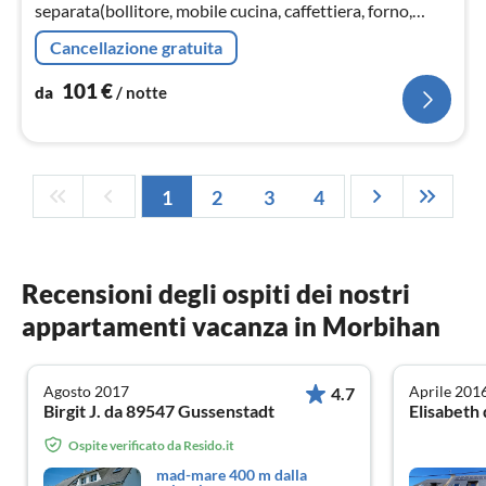
separata(bollitore, mobile cucina, caffettiera, forno,
forno a microonde, lavastoviglie, frigo con congelatore,
Cancellazione gratuita
lavandino, , )
101
€
da
/ notte
1
2
3
4
Recensioni degli ospiti dei nostri
appartamenti vacanza in Morbihan
Agosto 2017
Aprile 201
4.7
Birgit J. da 89547 Gussenstadt
Elisabeth 
Ospite verificato da Resido.it
mad-mare 400 m dalla