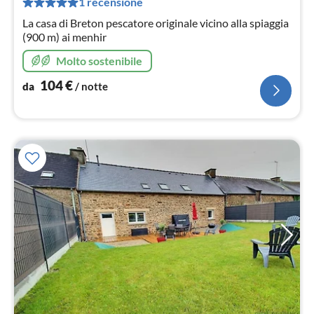
1 recensione
not
La casa di Breton pescatore originale vicino alla spiaggia
(900 m) ai menhir
Molto sostenibile
104
€
da
/ notte