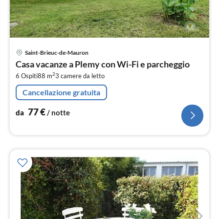
Pre
Saint-Brieuc-de-Mauron
da
Casa vacanze a Plemy con Wi-Fi e parcheggio
7
2
6 Ospiti
88 m
3
camere da letto
pe
not
Cancellazione gratuita
77
€
da
/ notte