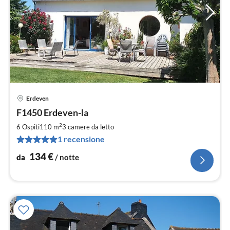
Erdeven
Pre
F1450 Erdeven-la
da
1
2
6 Ospiti
110 m
3
camere da letto
pe
1 recensione
not
134
€
da
/ notte