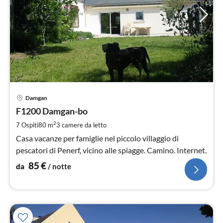
Pre
Damgan
da
8
F1200 Damgan-bo
pe
2
7 Ospiti
80 m
3
camere da letto
not
Casa vacanze per famiglie nel piccolo villaggio di
pescatori di Penerf, vicino alle spiagge. Camino. Internet.
85
€
da
/ notte