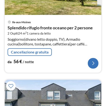
Pre
Ile-aux-Moines
da
Splendido rifugio fronte oceano per 2 persone
5
2
2 Ospiti
24 m
1
camera da letto
pe
Soggiorno(divano letto doppio, TV), Armadio
not
cucina(bollitore, tostapane, caffettiera(per caffé
americano), lavastoviglie), Bagno(doccia)
Cancellazione gratuita
56
€
da
/ notte