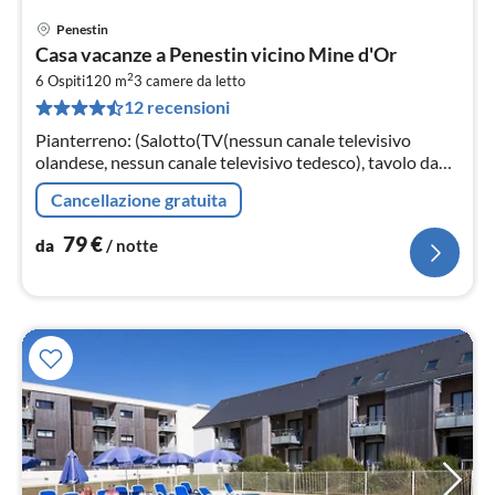
Penestin
Pre
Casa vacanze a Penestin vicino Mine d'Or
da
2
7
6 Ospiti
120 m
3
camere da letto
12 recensioni
pe
not
Pianterreno: (Salotto(TV(nessun canale televisivo
olandese, nessun canale televisivo tedesco), tavolo da
pranzo), Sala da pranzo(tavolo da pranzo(6 persone)
Cancellazione gratuita
79
€
da
/ notte