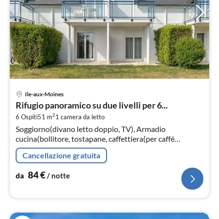
Pre
Ile-aux-Moines
da
Rifugio panoramico su due livelli per 6...
8
2
6 Ospiti
51 m
1
camera da letto
pe
Soggiorno(divano letto doppio, TV), Armadio
not
cucina(bollitore, tostapane, caffettiera(per caffé
americano), lavastoviglie), Camera da letto(letto
Cancellazione gratuita
matrimoniale)
84
€
da
/ notte