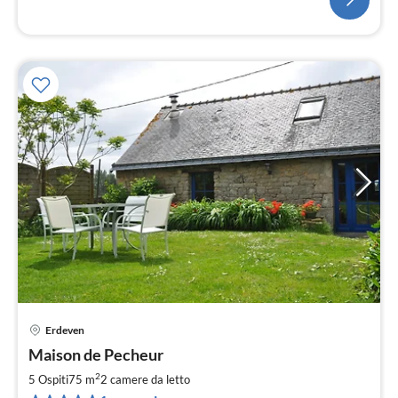
Erdeven
Pre
Maison de Pecheur
da
1
2
5 Ospiti
75 m
2
camere da letto
pe