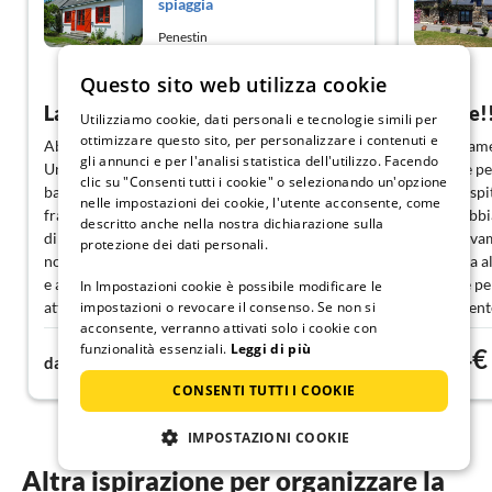
spiaggia
Penestin
Mostra tedesco
Questo sito web utilizza cookie
La bella Francia
Grande!
Utilizziamo cookie, dati personali e tecnologie simili per
ottimizzare questo sito, per personalizzare i contenuti e
Abbiamo trascorso due settimane fantastiche.
L'appartame
gli annunci e per l'analisi statistica dell'utilizzo. Facendo
Una zona meravigliosa, belle spiagge con la
nota che pe
clic su "Consenti tutti i cookie" o selezionando un'opzione
bassa e l'alta marea, una buona cucina
che gli ospi
nelle impostazioni dei cookie, l'utente acconsente, come
francese o una grande offerta di pesce, frutti
adulti) abb
descritto anche nella nostra dichiarazione sulla
di mare e ostriche hanno rappresentato per
che volevamo
protezione dei dati personali.
noi una buona cornice per giornate tranquille
vicinanza a
e accoglienti. La casa, con la sua cucina ben
ottimale pe
In Impostazioni cookie è possibile modificare le
impostazioni o revocare il consenso. Se non si
attrezzata, è una base eccellente per questo.
sicurament
acconsente, verranno attivati solo i cookie con
Ottimo rapporto qualità/prezzo.
funzionalità essenziali.
Leggi di più
77€
74€
da
notte
da
CONSENTI TUTTI I COOKIE
IMPOSTAZIONI COOKIE
Altra ispirazione per organizzare la