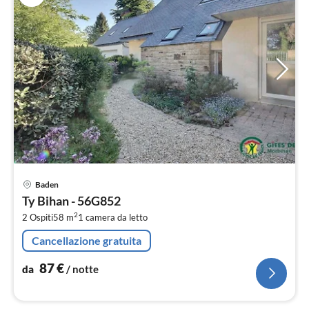
Pre
Baden
da
Ty Bihan - 56G852
8
2
2 Ospiti
58 m
1
camera da letto
pe
not
Cancellazione gratuita
87
€
da
/ notte