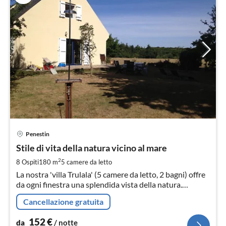
Pre
Penestin
da
1
Stile di vita della natura vicino al mare
pe
2
8 Ospiti
180 m
5
camere da letto
not
La nostra 'villa Trulala' (5 camere da letto, 2 bagni) offre
da ogni finestra una splendida vista della natura.
Enorme, 3000 mq di giardino con alberi secolari, natura
Cancellazione gratuita
allo stato puro.
152
€
da
/ notte