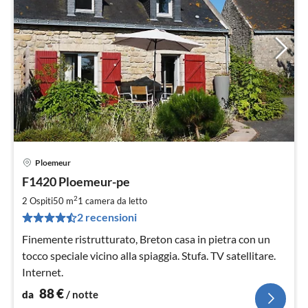
Ploemeur
Pre
F1420 Ploemeur-pe
da
8
2
2 Ospiti
50 m
1
camera da letto
pe
2 recensioni
not
Finemente ristrutturato, Breton casa in pietra con un
tocco speciale vicino alla spiaggia. Stufa. TV satellitare.
Internet.
88
€
da
/ notte