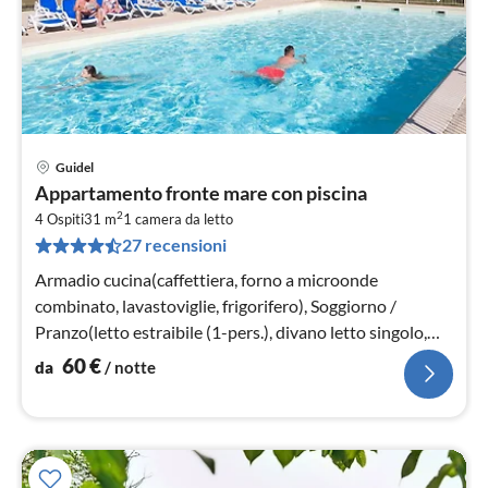
Guidel
Pre
Appartamento fronte mare con piscina
da
2
6
4 Ospiti
31 m
1
camera da letto
27 recensioni
pe
not
Armadio cucina(caffettiera, forno a microonde
combinato, lavastoviglie, frigorifero), Soggiorno /
Pranzo(letto estraibile (1-pers.), divano letto singolo,
TV)
60
€
da
/ notte