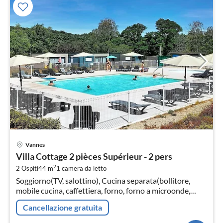
Pre
Vannes
da
Villa Cottage 2 pièces Supérieur - 2 pers
6
2
2 Ospiti
44 m
1
camera da letto
pe
Soggiorno(TV, salottino), Cucina separata(bollitore,
not
mobile cucina, caffettiera, forno, forno a microonde,
lavastoviglie, frigo con congelatore, lavandino, , )
Cancellazione gratuita