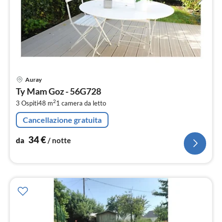
Pre
Auray
da
Ty Mam Goz - 56G728
3
2
3 Ospiti
48 m
1
camera da letto
pe
not
Cancellazione gratuita
34
€
da
/ notte