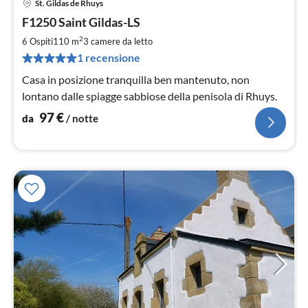
St. Gildas de Rhuys
Pre
F1250 Saint Gildas-LS
da
9
2
6 Ospiti
110 m
3
camere da letto
pe
1 recensione
not
Casa in posizione tranquilla ben mantenuto, non
lontano dalle spiagge sabbiose della penisola di Rhuys.
97
€
da
/ notte