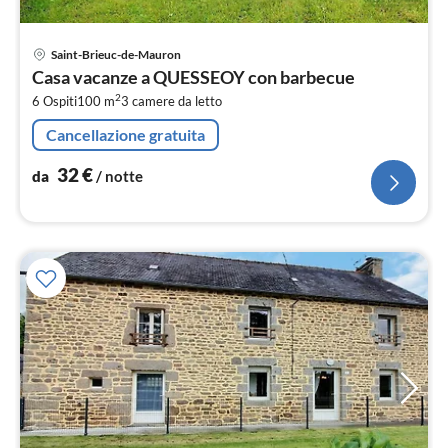
Pre
Saint-Brieuc-de-Mauron
da
Casa vacanze a QUESSEOY con barbecue
3
2
6 Ospiti
100 m
3
camere da letto
pe
not
Cancellazione gratuita
32
€
da
/ notte