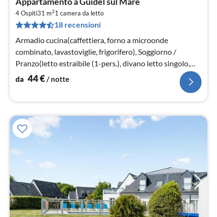
Appartamento a Guidel sul Mare
da
2
4
4 Ospiti
31 m
1
camera da letto
18 recensioni
pe
not
Armadio cucina(caffettiera, forno a microonde
combinato, lavastoviglie, frigorifero), Soggiorno /
Pranzo(letto estraibile (1-pers.), divano letto singolo,
TV)
44
€
da
/ notte