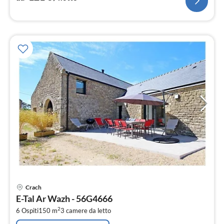
Pre
Crach
da
E-Tal Ar Wazh - 56G4666
5
2
6 Ospiti
150 m
3
camere da letto
pe
not