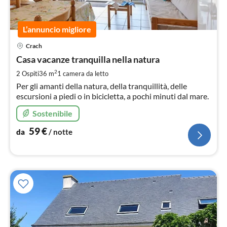
L’annuncio migliore
Pre
Crach
da
6
Casa vacanze tranquilla nella natura
pe
2
2 Ospiti
36 m
1
camera da letto
not
Per gli amanti della natura, della tranquillità, delle
escursioni a piedi o in bicicletta, a pochi minuti dal mare.
Sostenibile
59
€
da
/ notte