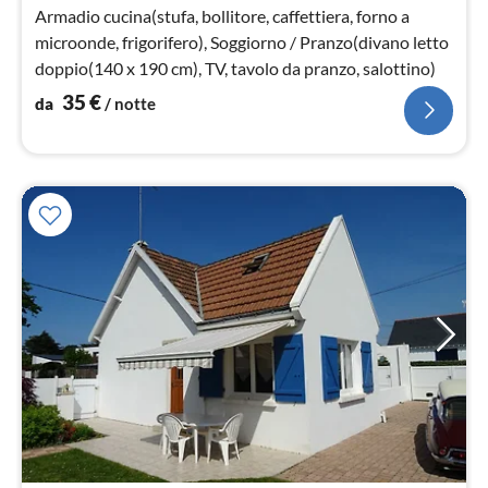
not
Armadio cucina(stufa, bollitore, caffettiera, forno a
microonde, frigorifero), Soggiorno / Pranzo(divano letto
doppio(140 x 190 cm), TV, tavolo da pranzo, salottino)
35
€
da
/ notte