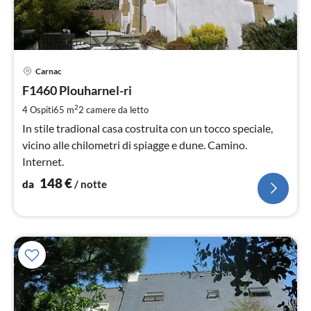
Pre
Carnac
da
1
F1460 Plouharnel-ri
pe
2
4 Ospiti
65 m
2
camere da letto
not
In stile tradional casa costruita con un tocco speciale,
vicino alle chilometri di spiagge e dune. Camino.
Internet.
148
€
da
/ notte