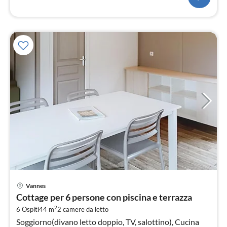
Pre
Vannes
da
Cottage per 6 persone con piscina e terrazza
1
2
6 Ospiti
44 m
2
camere da letto
pe
Soggiorno(divano letto doppio, TV, salottino), Cucina
not