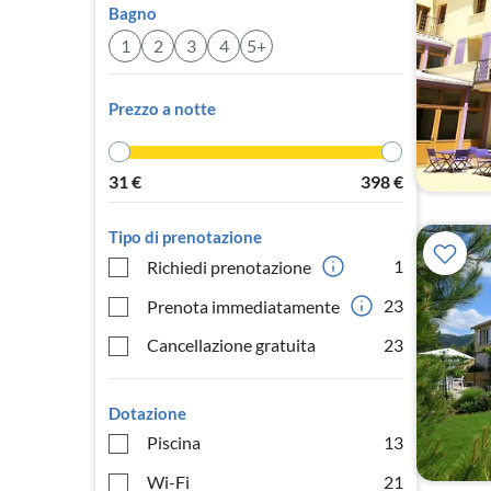
Bagno
1
2
3
4
5+
Prezzo a notte
31
€
398
€
Tipo di prenotazione
1
Richiedi prenotazione
23
Prenota immediatamente
Cancellazione gratuita
23
Dotazione
Piscina
13
Wi-Fi
21