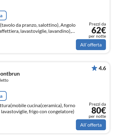
ta
Prezzi da
(tavolo da pranzo, salottino), Angolo
62€
ffettiera, lavastoviglie, lavandino),
per notte
atrimoniale)
All`offerta
4.6
 Montbrun
letto
ta
Prezzi da
ttura(mobile cucina(ceramica), forno
80€
avastoviglie, frigo con congelatore)
per notte
All`offerta