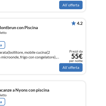
All`offerta
4.2
Montbrun con Piscina
letto
ta
Prezzi da
arata(bollitore, mobile cucina(2
55€
 a microonde, frigo con congelatore),
per notte
to(letto matrimoniale(160 x 200 cm)
All`offerta
canze a Nyons con piscina
letto
ta