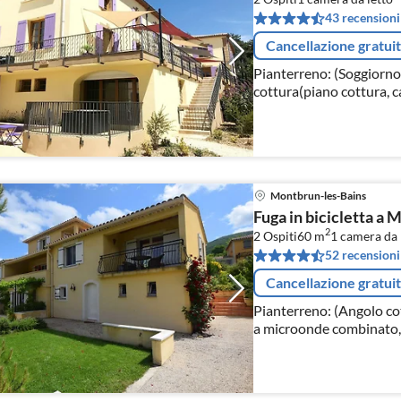
43 recensioni
Cancellazione gratui
Pianterreno: (Soggiorno
cottura(piano cottura, ca
Camera da letto(letto m
Montbrun-les-Bains
Fuga in bicicletta a
2
2 Ospiti
60 m
1
camera da 
52 recensioni
Cancellazione gratui
Pianterreno: (Angolo co
a microonde combinato, l