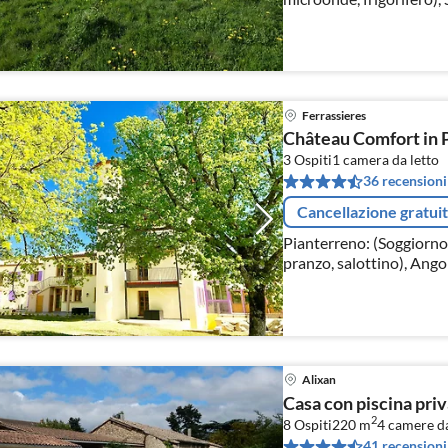
singolo, letto estraibile
Ferrassieres
Château Comfort in 
3 Ospiti
1
camera da letto
36 recensioni
Cancellazione gratui
Pianterreno: (Soggiorno(
pranzo, salottino), Angol
lavastoviglie, lavandino)
Alixan
Casa con piscina priv
2
8 Ospiti
220 m
4
camere da
41 recensioni