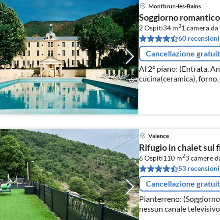
Montbrun-les-Bains
Soggiorno romantico 
2
2 Ospiti
34 m
1
camera da 
60 recensioni
Cancellazione gratui
Al 2° piano: (Entrata, A
cucina(ceramica), forno,
congelatore, asciugabian
Valence
Rifugio in chalet sul 
2
6 Ospiti
110 m
3
camere da
53 recensioni
Cancellazione gratui
Pianterreno: (Soggiorno(
nessun canale televisivo
impianto stereo, terrazz