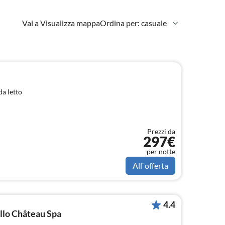
Vai a Visualizza mappa
Ordina per: casuale
a letto
Prezzi da
297€
per notte
All`offerta
4.4
llo Château Spa