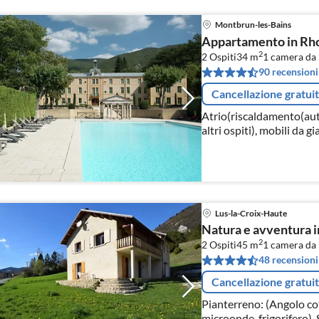
Montbrun-les-Bains
Appartamento in Rho
2
2 Ospiti
34 m
1
camera da 
90 recensioni
Cancellazione gratui
Atrio(riscaldamento(au
altri ospiti), mobili da g
ospiti), campo da tennis 
Lus-la-Croix-Haute
Natura e avventura i
2
2 Ospiti
45 m
1
camera da 
48 recensioni
Cancellazione gratui
Pianterreno: (Angolo cot
microonde, frigorifero),