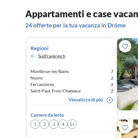
Appartamenti e case vaca
24 offerte per la tua vacanza in Drôme
Regioni
Südfrankreich
Montbrun-les-Bains
7
Nyons
2
Ferrassieres
2
Saint-Paul-Trois-Chateaux
2
Visualizza di più
Camere da letto
1
2
3
4
5+