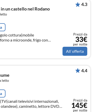
4.3
in un castello nel Rodano
letto
ta
Prezzi da
ngolo cottura(mobile
33€
 forno a microonde, frigo con
per notte
cheria, lavatrice)
All`offerta
4.4
fiume
 letto
ta
Prezzi da
TV(canali televisivi internazionali,
145€
 olandese), caminetto, lettore DVD,
per notte
a)