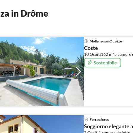
nza in Drôme
Mollans-sur-Ouvèze
Coste
2
10 Ospiti
162 m
5
camere d
Sostenibile
Ferrassieres
Soggiorno elegante a
2 Ospiti
1
camera da letto