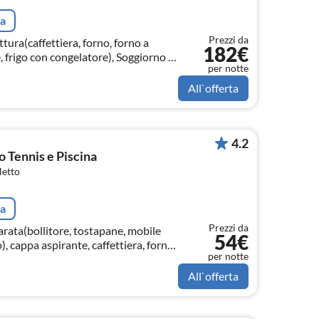
ta
Prezzi da
tura(caffettiera, forno, forno a
182€
, frigo con congelatore), Soggiorno /
per notte
mpianto stereo), Bagno(vasca o
All`offerta
4.2
o Tennis e Piscina
letto
ta
Prezzi da
arata(bollitore, tostapane, mobile
54€
o), cappa aspirante, caffettiera, forno
per notte
ongelatore)
All`offerta