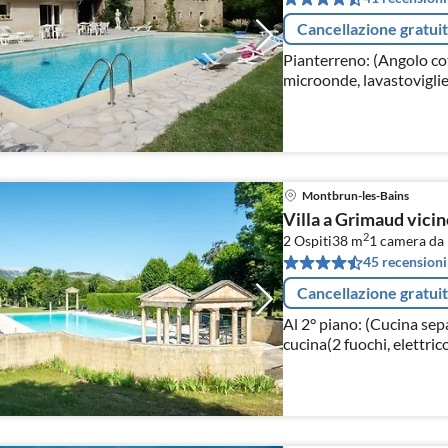
Cancellazione gratui
Pianterreno: (Angolo cot
microonde, lavastoviglie
Pranzo(TV, caminetto, i
doccia)
Montbrun-les-Bains
Villa a Grimaud vicin
2
2 Ospiti
38 m
1
camera da 
45 recensioni
Cancellazione gratui
Al 2° piano: (Cucina sep
cucina(2 fuochi, elettric
a microonde, frigo con c