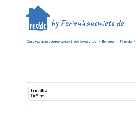
Case vacanze e appartamenti per le vacanze
Europa
Francia
Ferienhausmiete
Località
logo