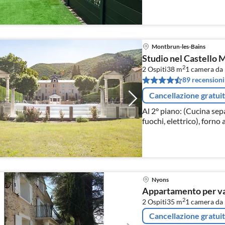
Montbrun-les-Bains
Studio nel Castello 
2
2 Ospiti
38 m
1
camera da 
89 recensioni
Cancellazione gratui
Al 2° piano: (Cucina sep
fuochi, elettrico), forno
Soggiorno/camera da let
Nyons
Appartamento per va
2
2 Ospiti
35 m
1
camera da 
Cancellazione gratui