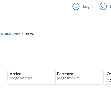
Login
Südfrankreich
Drôme
Arrivo
Partenza
Os
2 