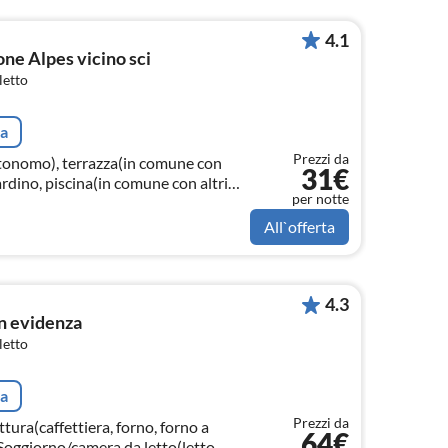
4.1
ne Alpes vicino sci
letto
ta
Prezzi da
tonomo), terrazza(in comune con
31€
iardino, piscina(in comune con altri
per notte
(in comune con altri ospiti))
All`offerta
4.3
n evidenza
letto
ta
Prezzi da
tura(caffettiera, forno, forno a
64€
 Soggiorno/camera da letto(letto