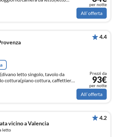
per notte
 (1-pers.), letto matrimoniale, TV)
All`offerta
4.4
Provenza
ta
Prezzi da
divano letto singolo, tavolo da
93€
o cottura(piano cottura, caffettiera,
per notte
All`offerta
4.2
ata vicino a Valencia
 letto