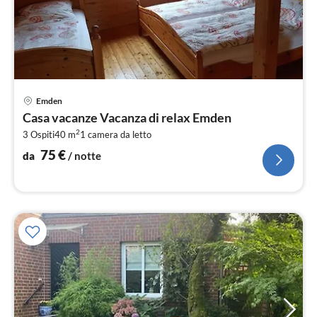
Pre
Emden
da
Casa vacanze Vacanza di relax Emden
7
2
3 Ospiti
40 m
1
camera da letto
pe
not
75
€
da
/ notte