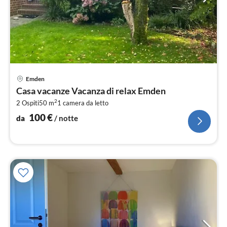
Pre
Emden
da
Casa vacanze Vacanza di relax Emden
1
2
2 Ospiti
50 m
1
camera da letto
pe
not
100
€
da
/ notte