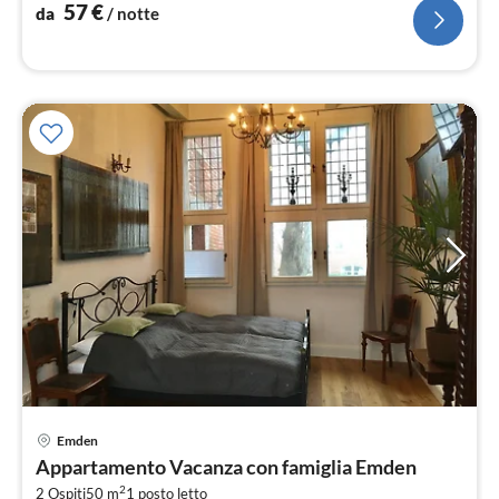
not
57
€
da
/ notte
Pre
Emden
da
Appartamento Vacanza con famiglia Emden
1
2
2 Ospiti
50 m
1
posto letto
pe