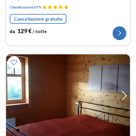
not
Classificazione DTV
Cancellazione gratuita
129
€
da
/ notte