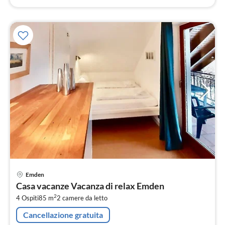
Pre
Emden
da
Casa vacanze Vacanza di relax Emden
1
2
4 Ospiti
85 m
2
camere da letto
pe
not
Cancellazione gratuita