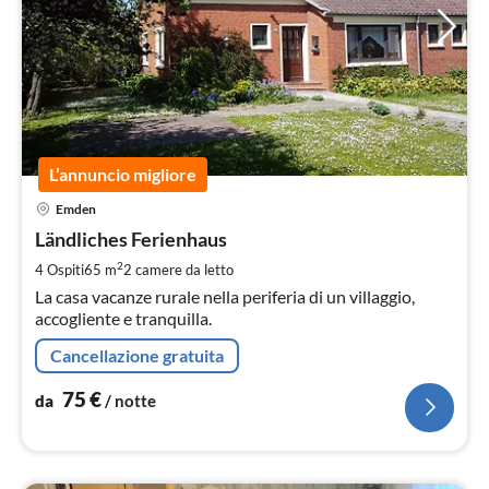
L’annuncio migliore
Pre
Emden
da
7
Ländliches Ferienhaus
pe
2
4 Ospiti
65 m
2
camere da letto
not
La casa vacanze rurale nella periferia di un villaggio,
accogliente e tranquilla.
Cancellazione gratuita
75
€
da
/ notte