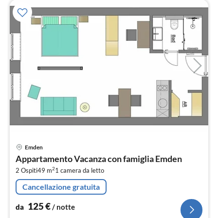
Pre
Emden
da
Appartamento Vacanza con famiglia Emden
1
2
2 Ospiti
49 m
1
camera da letto
pe
not
Cancellazione gratuita
125
€
da
/ notte