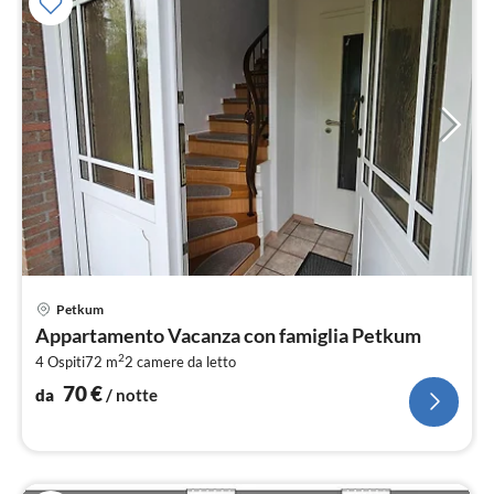
Pre
Petkum
da
Appartamento Vacanza con famiglia Petkum
7
2
4 Ospiti
72 m
2
camere da letto
pe
not
70
€
da
/ notte