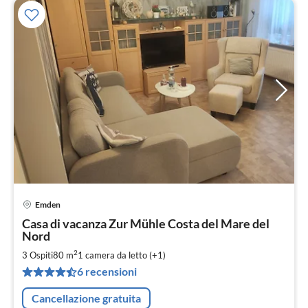
Emden
Pre
Casa di vacanza Zur Mühle Costa del Mare del
da
Nord
1
2
3 Ospiti
80 m
1
camera da letto (+1)
pe
not
6 recensioni
Cancellazione gratuita