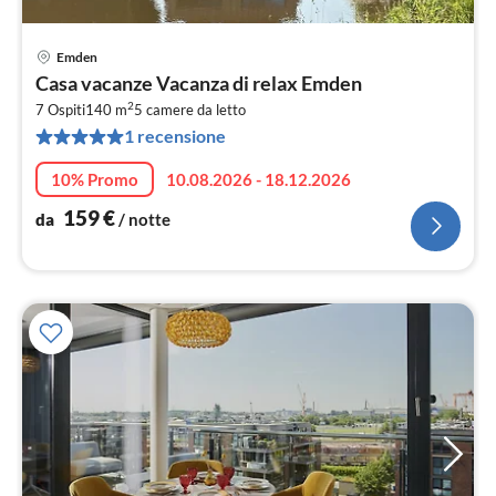
Emden
Pre
Casa vacanze Vacanza di relax Emden
da
2
1
7 Ospiti
140 m
5
camere da letto
1 recensione
pe
not
10% Promo
10.08.2026 - 18.12.2026
159
€
da
/ notte