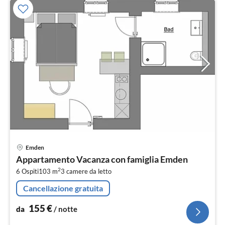
Pre
Emden
da
Appartamento Vacanza con famiglia Emden
1
2
6 Ospiti
103 m
3
camere da letto
pe
not
Cancellazione gratuita
155
€
da
/ notte