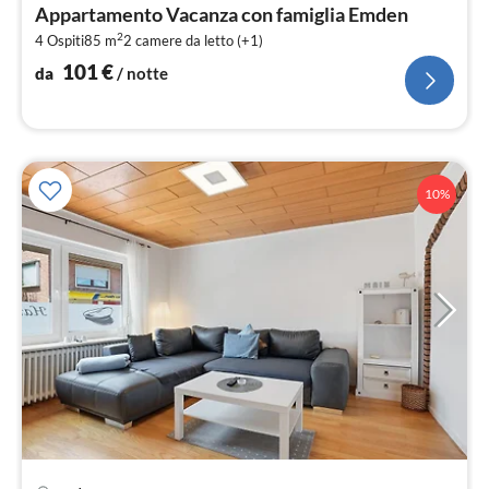
da
Appartamento Vacanza con famiglia Emden
1
2
4 Ospiti
85 m
2
camere da letto (+1)
pe
not
101
€
da
/ notte
10%
Pre