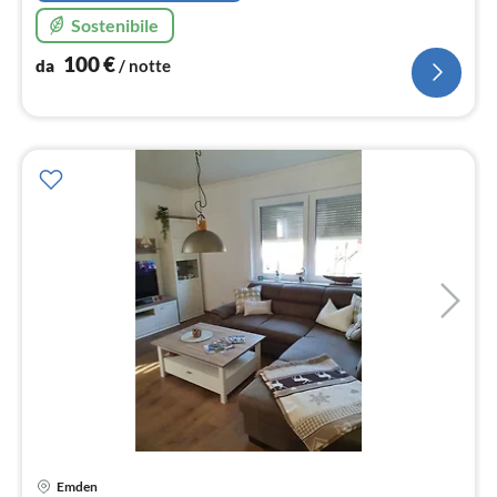
Sostenibile
100
€
da
/ notte
Pre
Emden