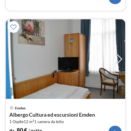
Pre
Emden
da
Albergo Cultura ed escursioni Emden
8
2
1 Ospite
12 m
1
camera da letto
pe
not
80
€
da
/ notte