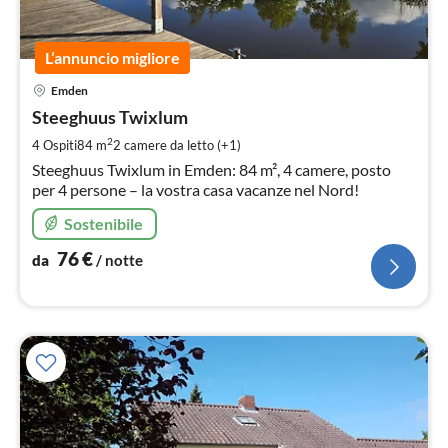
L’annuncio migliore
Pre
Emden
da
7
Steeghuus Twixlum
pe
2
4 Ospiti
84 m
2
camere da letto (+1)
not
Steeghuus Twixlum in Emden: 84 m², 4 camere, posto
per 4 persone – la vostra casa vacanze nel Nord!
Sostenibile
76
€
da
/ notte