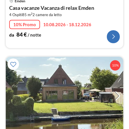
Emden
da
Casa vacanze Vacanza di relax Emden
8
2
4 Ospiti
85 m
2
camere da letto
pe
not
10% Promo
10.08.2026 - 18.12.2026
84
€
da
/ notte
10%