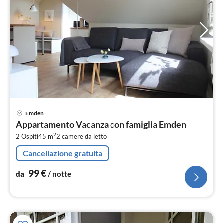
Pre
Emden
da
Appartamento Vacanza con famiglia Emden
9
2
2 Ospiti
45 m
2
camere da letto
pe
not
Cancellazione gratuita
99
€
da
/ notte