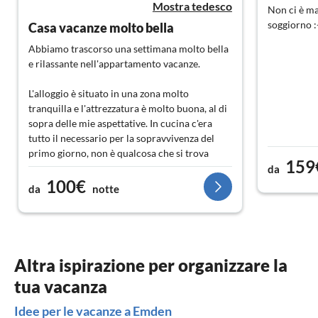
Mostra tedesco
Non ci è man
soggiorno :
Casa vacanze molto bella
Abbiamo trascorso una settimana molto bella
e rilassante nell'appartamento vacanze.
L'alloggio è situato in una zona molto
tranquilla e l'attrezzatura è molto buona, al di
sopra delle mie aspettative. In cucina c'era
tutto il necessario per la sopravvivenza del
primo giorno, non è qualcosa che si trova
159
ovunque! La pulizia dell'appartamento è
da
100€
notevole. Siamo stati completamente
da
notte
soddisfatti e possiamo solo raccomandare
questo appartamento vacanze! Ancora un
grazie alla famiglia Feyand per gli sforzi che
fanno per garantire un soggiorno fantastico
agli ospiti.
Altra ispirazione per organizzare la
tua vacanza
Idee per le vacanze a Emden