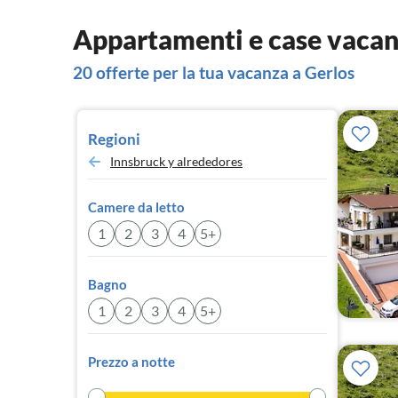
Appartamenti e case vacan
20 offerte per la tua vacanza a Gerlos
Regioni
Innsbruck y alrededores
Camere da letto
1
2
3
4
5+
Bagno
1
2
3
4
5+
Prezzo a notte