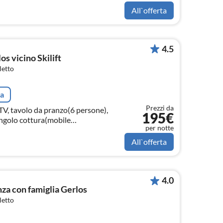
All`offerta
4.5
s vicino Skilift
letto
ta
Prezzi da
TV, tavolo da pranzo(6 persone),
195€
Angolo cottura(mobile
per notte
All`offerta
4.0
a con famiglia Gerlos
letto