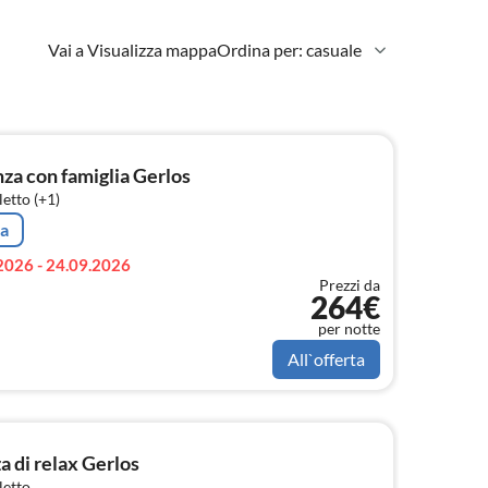
Vai a Visualizza mappa
Ordina per: casuale
a con famiglia Gerlos
etto (+1)
ta
2026 - 24.09.2026
Prezzi da
264€
per notte
All`offerta
 di relax Gerlos
letto