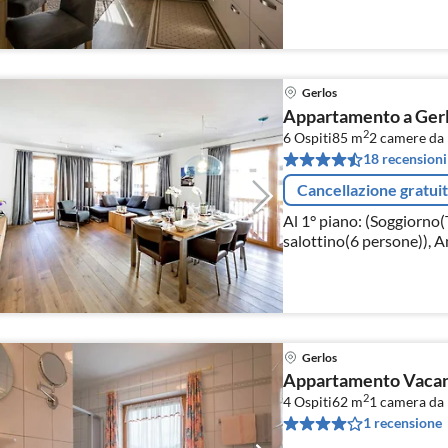
Gerlos
Appartamento a Gerlo
2
6 Ospiti
85 m
2
camere da 
18 recensioni
Cancellazione gratui
Al 1° piano: (Soggiorno(
salottino(6 persone)), 
cucina(ceramica)
Gerlos
Appartamento Vacanz
2
4 Ospiti
62 m
1
camera da 
1 recensione