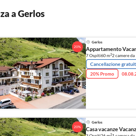
za a Gerlos
Gerlos
20%
Appartamento Vacanz
2
7 Ospiti
60 m
2
camere da l
Cancellazione gratui
20% Promo
08.08.
Gerlos
20%
Casa vacanze Vacanza
2
3 Ospiti
26 m
1
camera da 