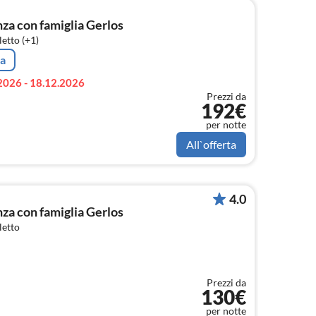
a con famiglia Gerlos
etto (+1)
ta
2026 - 18.12.2026
Prezzi da
192€
per notte
All`offerta
4.0
a con famiglia Gerlos
letto
Prezzi da
130€
per notte