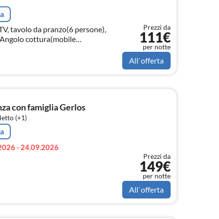
ta
Prezzi da
TV, tavolo da pranzo(6 persone),
111€
, Angolo cottura(mobile
per notte
All`offerta
a con famiglia Gerlos
etto (+1)
ta
2026 - 24.09.2026
Prezzi da
149€
per notte
All`offerta