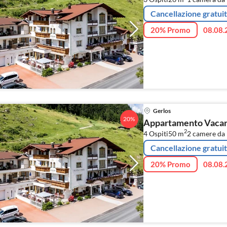
Cancellazione gratui
20% Promo
08.08.
Gerlos
20%
Appartamento Vacanz
2
4 Ospiti
50 m
2
camere da 
Cancellazione gratui
20% Promo
08.08.