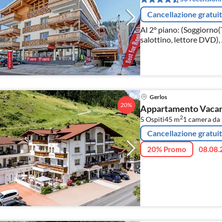
Cancellazione gratui
Al 2° piano: (Soggiorno(
salottino, lettore DVD)
cucina(induzione)
Gerlos
20%
Appartamento Vacanz
2
5 Ospiti
45 m
1
camera da l
Cancellazione gratui
20% Promo
08.08.