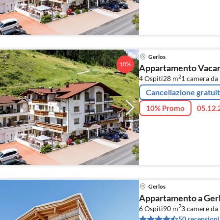
Gerlos
10%
Appartamento Vacanz
2
4 Ospiti
28 m
1
camera da 
Cancellazione gratui
10% Promo
05.12.
Gerlos
Appartamento a Gerlo
2
6 Ospiti
90 m
3
camere da 
50 recensioni