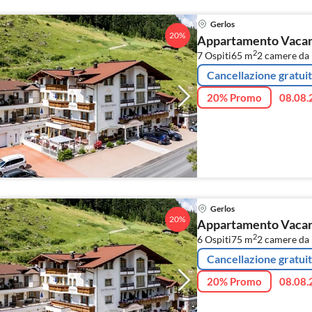
Gerlos
20%
Appartamento Vacanz
2
7 Ospiti
65 m
2
camere da 
Cancellazione gratui
20% Promo
08.08.
Gerlos
20%
Appartamento Vacanz
2
6 Ospiti
75 m
2
camere da l
Cancellazione gratui
20% Promo
08.08.