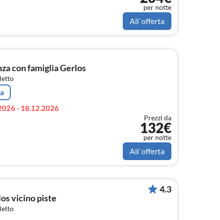
per notte
All`offerta
a con famiglia Gerlos
letto
ta
2026 - 18.12.2026
Prezzi da
132€
per notte
All`offerta
4.3
s vicino piste
letto