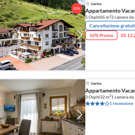
Gerlos
10%
Appartamento Vacanz
2
5 Ospiti
65 m
2
camere da l
Cancellazione gratui
10% Promo
05.12.
Gerlos
Appartamento Vacanz
2
3 Ospiti
32 m
1
camera da 
1 recensione