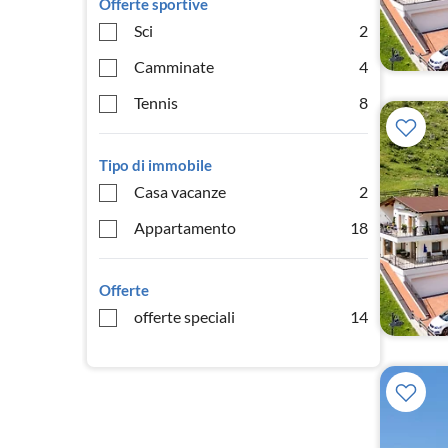
Offerte sportive
Sci
2
Camminate
4
Tennis
8
Tipo di immobile
Casa vacanze
2
Appartamento
18
Offerte
offerte speciali
14