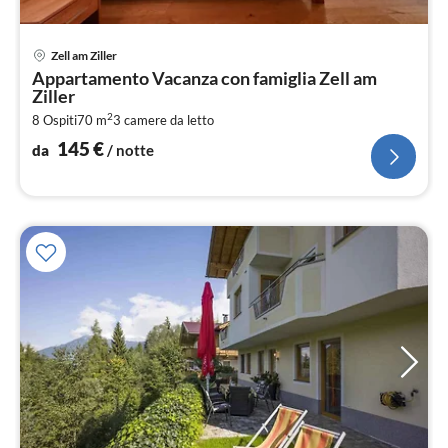
Pre
Zell am Ziller
da
Appartamento Vacanza con famiglia Zell am
1
Ziller
pe
2
8 Ospiti
70 m
3
camere da letto
not
145
€
da
/ notte