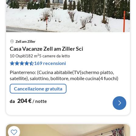
Zell am Ziller
Pre
Casa Vacanze Zell am Ziller Sci
da
2
2
10 Ospiti
182 m
5
camere da letto
169 recensioni
pe
not
Pianterreno: (Cucina abitabile(TV(schermo piatto,
satellite), salottino, bollitore, mobile cucina(4 fuochi)
Cancellazione gratuita
204
€
da
/ notte