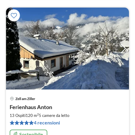
Zell am Ziller
Pre
Ferienhaus Anton
da
2
2
13 Ospiti
120 m
5
camere da letto
pe
4 recensioni
not
Sostenibile