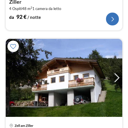
Ziller
pe
2
4 Ospiti
48 m
1
camera da letto
not
92
€
da
/ notte
Zell am Ziller