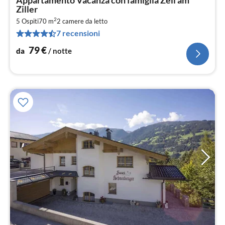
da
Ziller
8
2
5 Ospiti
70 m
2
camere da letto
pe
7 recensioni
not
79
€
da
/ notte