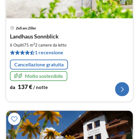
Zell am Ziller
Pre
Landhaus Sonnblick
da
1
2
6 Ospiti
75 m
2
camere da letto
pe
1 recensione
not
Cancellazione gratuita
Molto sostenibile
137
€
da
/ notte