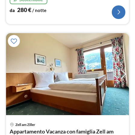
280
€
da
/ notte
Pre
Zell am Ziller
da
Appartamento Vacanza con famiglia Zell am
9