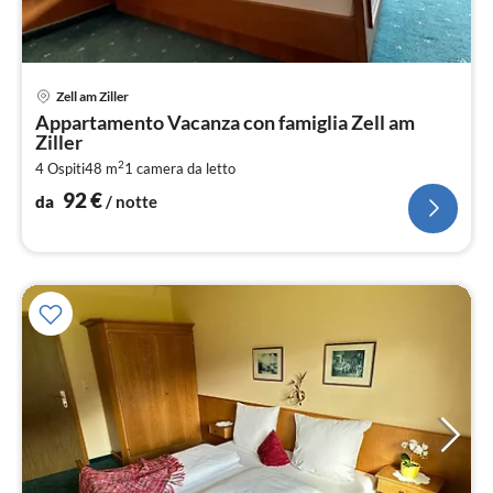
Pre
Zell am Ziller
da
Appartamento Vacanza con famiglia Zell am
9
Ziller
pe
2
4 Ospiti
48 m
1
camera da letto
not
92
€
da
/ notte