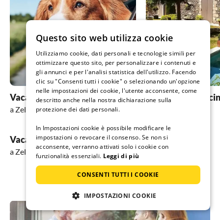
Questo sito web utilizza cookie
Utilizziamo cookie, dati personali e tecnologie simili per
ottimizzare questo sito, per personalizzare i contenuti e
gli annunci e per l'analisi statistica dell'utilizzo. Facendo
clic su "Consenti tutti i cookie" o selezionando un'opzione
nelle impostazioni dei cookie, l'utente acconsente, come
Vacanza con il cane
Vacanza con pisci
descritto anche nella nostra dichiarazione sulla
a Zell am Ziller
a Zell am Ziller
protezione dei dati personali.
In Impostazioni cookie è possibile modificare le
impostazioni o revocare il consenso. Se non si
Vacanze in montagna
acconsente, verranno attivati solo i cookie con
a Zell am Ziller
funzionalità essenziali.
Leggi di più
CONSENTI TUTTI I COOKIE
IMPOSTAZIONI COOKIE