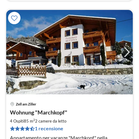
Zell am Ziller
Pre
Wohnung "Marchkopf"
da
1
2
4 Ospiti
85 m
2
camere da letto
pe
1 recensione
not
Appartamento per vacanze "Marchkopf" nella