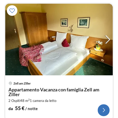
Pre
Zell am Ziller
da
Appartamento Vacanza con famiglia Zell am
5
Ziller
pe
2
2 Ospiti
48 m
1
camera da letto
not
55
€
da
/ notte