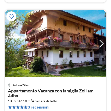
Zell am Ziller
Pre
Appartamento Vacanza con famiglia Zell am
da
Ziller
1
2
10 Ospiti
110 m
4
camere da letto
pe
3 recensioni
not