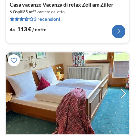
Pre
Casa vacanze Vacanza di relax Zell am Ziller
da
2
1
6 Ospiti
85 m
2
camere da letto
3 recensioni
pe
not
113
€
da
/ notte