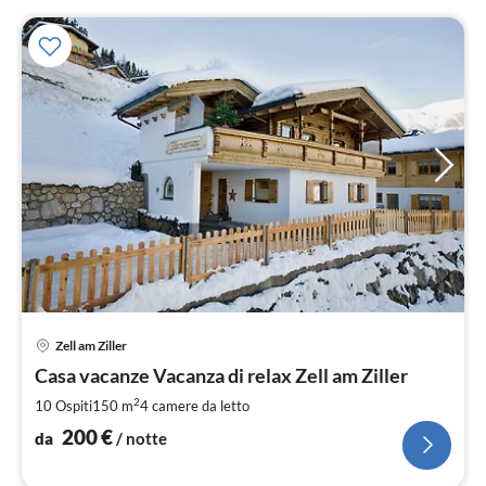
Pre
Zell am Ziller
da
2
Casa vacanze Vacanza di relax Zell am Ziller
pe
2
10 Ospiti
150 m
4
camere da letto
not
200
€
da
/ notte