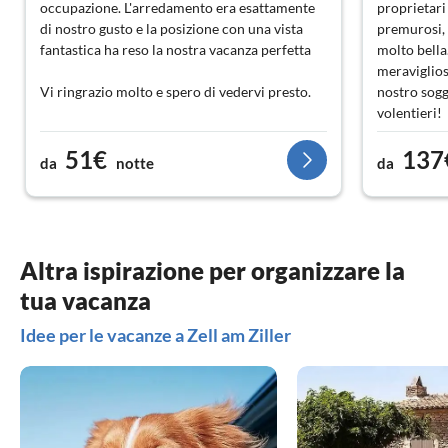
occupazione. L'arredamento era esattamente
proprietari
di nostro gusto e la posizione con una vista
premurosi, 
fantastica ha reso la nostra vacanza perfetta
molto bella
meraviglios
Vi ringrazio molto e spero di vedervi presto.
nostro sog
volentieri!
51€
137
da
notte
da
Altra ispirazione per organizzare la
tua vacanza
Idee per le vacanze a Zell am Ziller