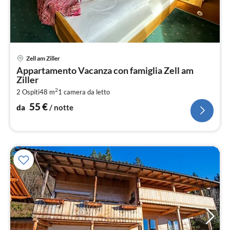
Pre
Zell am Ziller
da
Appartamento Vacanza con famiglia Zell am
5
Ziller
pe
2
2 Ospiti
48 m
1
camera da letto
not
55
€
da
/ notte