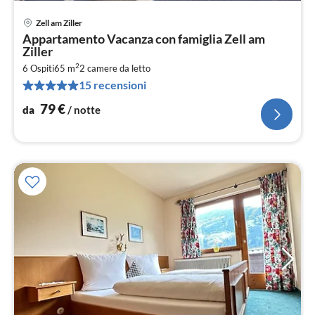
Zell am Ziller
Pre
Appartamento Vacanza con famiglia Zell am
da
Ziller
8
2
6 Ospiti
65 m
2
camere da letto
pe
15 recensioni
not
79
€
da
/ notte