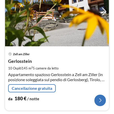
Pre
Zell am Ziller
da
1
Gerlosstein
pe
2
10 Ospiti
145 m
5
camere da letto
not
Appartamento spazioso Gerlosstein a Zell am Ziller (in
posizione soleggiata sul pendio di Gerlosberg), Tirolo, di
145mq per 8-10 persone.
Cancellazione gratuita
180
€
da
/ notte