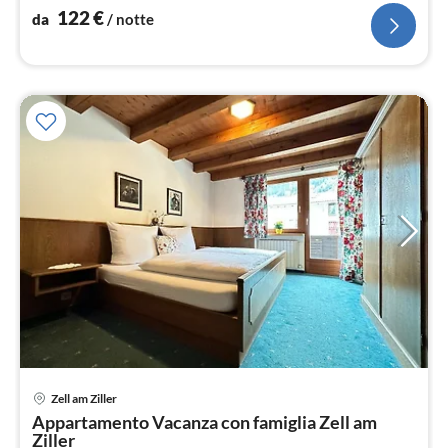
122
€
da
/ notte
Pre
Zell am Ziller
da
Appartamento Vacanza con famiglia Zell am
1
Ziller