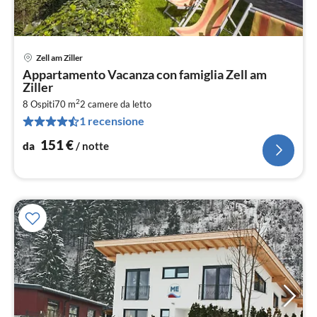
Zell am Ziller
Pre
Appartamento Vacanza con famiglia Zell am
da
Ziller
1
2
8 Ospiti
70 m
2
camere da letto
pe
1 recensione
not
151
€
da
/ notte