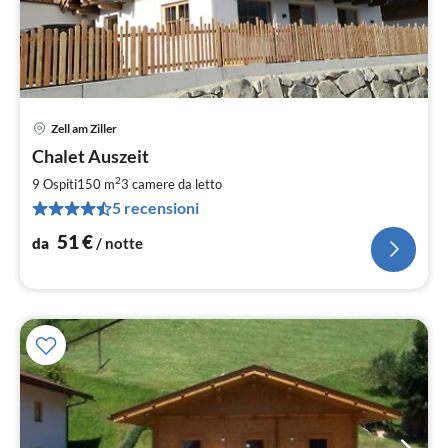
Zell am Ziller
Pre
Chalet Auszeit
da
5
2
9 Ospiti
150 m
3
camere da letto
pe
5 recensioni
not
51
€
da
/ notte