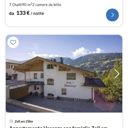
pe
2
7 Ospiti
90 m
2
camere da letto
not
133
€
da
/ notte
Zell am Ziller
Pre
Appartamento Vacanza con famiglia Zell am