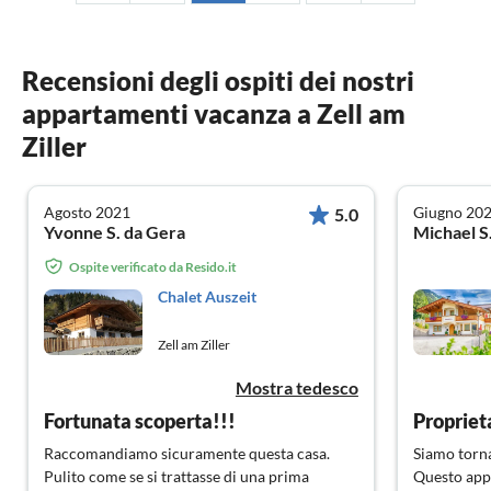
Recensioni degli ospiti dei nostri
appartamenti vacanza a Zell am
Ziller
Agosto 2021
Giugno 20
5.0
Yvonne S. da Gera
Michael S
Ospite verificato da Resido.it
Chalet Auszeit
Zell am Ziller
Mostra tedesco
Fortunata scoperta!!!
Raccomandiamo sicuramente questa casa.
Siamo torna
Pulito come se si trattasse di una prima
Questo appa