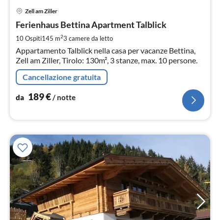
Pre
Zell am Ziller
da
1
Ferienhaus Bettina Apartment Talblick
pe
2
10 Ospiti
145 m
3
camere da letto
not
Appartamento Talblick nella casa per vacanze Bettina,
Zell am Ziller, Tirolo: 130m², 3 stanze, max. 10 persone.
Cancellazione gratuita
189
€
da
/ notte