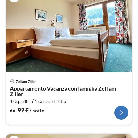
Pre
Zell am Ziller
da
Appartamento Vacanza con famiglia Zell am
9
Ziller
pe
2
4 Ospiti
48 m
1
camera da letto
not
92
€
da
/ notte