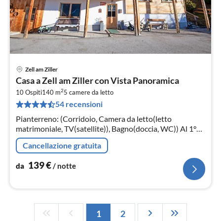
Zell am Ziller
Pre
Casa a Zell am Ziller con Vista Panoramica
da
2
1
10 Ospiti
140 m
5
camere da letto
54 recensioni
pe
not
Pianterreno: (Corridoio, Camera da letto(letto
matrimoniale, TV(satellite)), Bagno(doccia, WC)) Al 1°
piano: (Cucina separata(tavolo da pranzo, piano
Cancellazione gratuita
cottura(ceramica)
139
€
da
/ notte
1
2