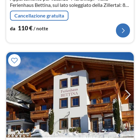
Ferienhaus Bettina, sul lato soleggiato della Zillertal: 85
m², 2 locali, 4 posti letto, a Zell am Ziller.
Cancellazione gratuita
110
€
da
/ notte