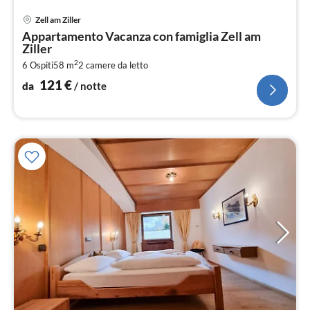
Pre
Zell am Ziller
da
Appartamento Vacanza con famiglia Zell am
1
Ziller
pe
2
6 Ospiti
58 m
2
camere da letto
not
121
€
da
/ notte