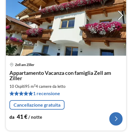
Zell am Ziller
Pre
Appartamento Vacanza con famiglia Zell am
da
Ziller
4
2
10 Ospiti
95 m
4
camere da letto
pe
not
1 recensione
Cancellazione gratuita
41
€
da
/ notte