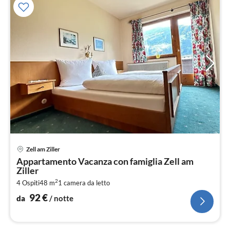
Pre
Zell am Ziller
da
Appartamento Vacanza con famiglia Zell am
9
Ziller
pe
2
4 Ospiti
48 m
1
camera da letto
not
92
€
da
/ notte