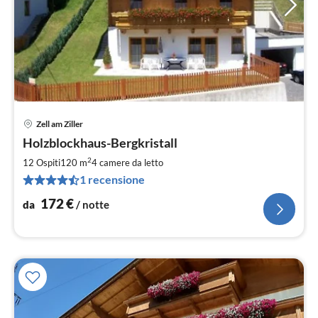
Zell am Ziller
Pre
Holzblockhaus-Bergkristall
da
1
2
12 Ospiti
120 m
4
camere da letto
pe
1 recensione
not
172
€
da
/ notte