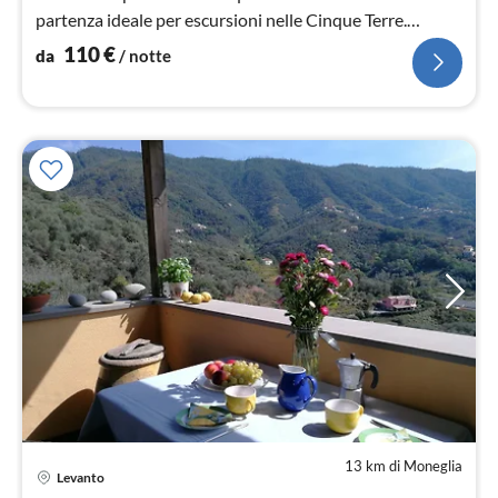
partenza ideale per escursioni nelle Cinque Terre.
WLAN. Padrona di casa di lingua tedesca.
110
€
da
/ notte
13 km di Moneglia
Levanto
Pre