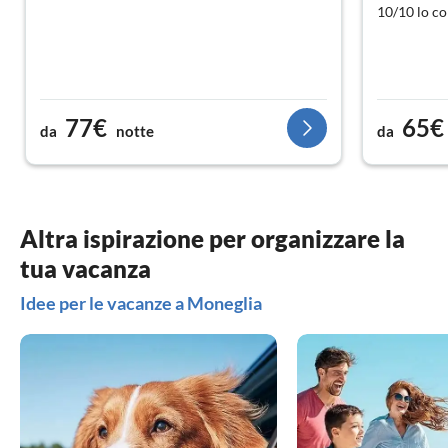
10/10 lo co
77€
65€
da
notte
da
Altra ispirazione per organizzare la
tua vacanza
Idee per le vacanze a Moneglia