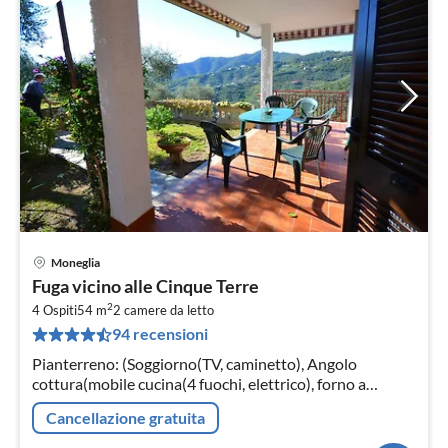
Moneglia
Pre
Fuga vicino alle Cinque Terre
da
2
7
4 Ospiti
54 m
2
camere da letto
94 recensioni
pe
not
Pianterreno: (Soggiorno(TV, caminetto), Angolo
cottura(mobile cucina(4 fuochi, elettrico), forno a
microonde, frigo con congelatore), Camera da letto(letto
Cancellazione gratuita
matrimoniale)