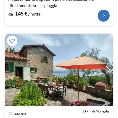
direttamente sulla spiaggia
145
€
da
/ notte
30 km di Moneglia
La Spezia
Pre