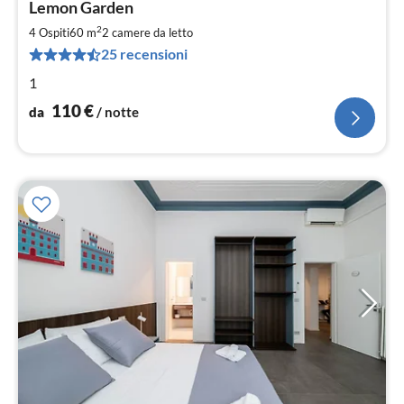
Lemon Garden
da
1
2
4 Ospiti
60 m
2
camere da letto
pe
25 recensioni
not
1
110
€
da
/ notte