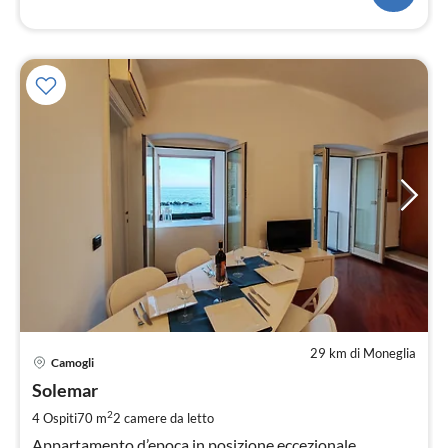
29 km di Moneglia
Pre
Camogli
da
1
Solemar
pe
2
4 Ospiti
70 m
2
camere da letto
not
Appartamento d’epoca in posizione eccezionale