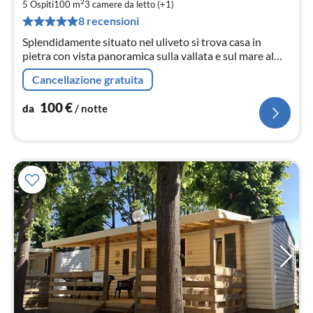
1
2
5 Ospiti
100 m
3
camere da letto (+1)
pe
8 recensioni
not
Splendidamente situato nel uliveto si trova casa in
pietra con vista panoramica sulla vallata e sul mare al
confine tra Toscana e Liguria, vicino alle Cinque Terre,
Cancellazione gratuita
free Wifi
100
€
da
/ notte