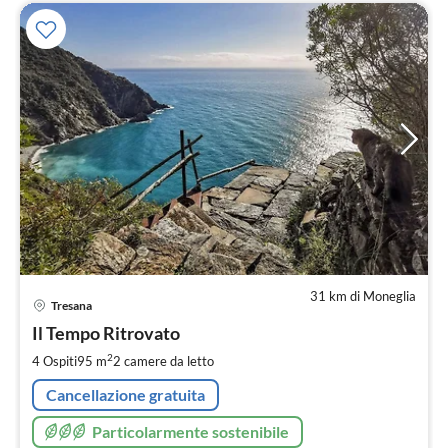
31 km di Moneglia
Pre
Tresana
da
1
Il Tempo Ritrovato
pe
2
4 Ospiti
95 m
2
camere da letto
not
Cancellazione gratuita
Particolarmente sostenibile