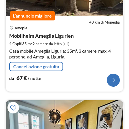
L’annuncio migliore
43 km di Moneglia
Pre
Ameglia
da
6
Mobilheim Ameglia Ligurien
pe
2
4 Ospiti
35 m
2
camere da letto (+1)
not
Casa mobile Ameglia Liguria: 35m², 3 camere, max. 4
persone, ad Ameglia, Liguria.
Cancellazione gratuita
67
€
da
/ notte