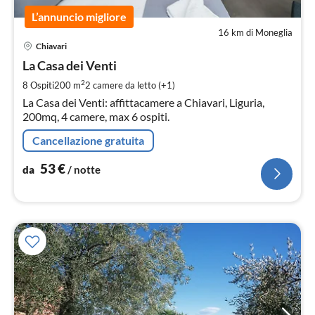
L’annuncio migliore
16 km di Moneglia
Pre
Chiavari
da
5
La Casa dei Venti
pe
2
8 Ospiti
200 m
2
camere da letto (+1)
not
La Casa dei Venti: affittacamere a Chiavari, Liguria,
200mq, 4 camere, max 6 ospiti.
Cancellazione gratuita
53
€
da
/ notte