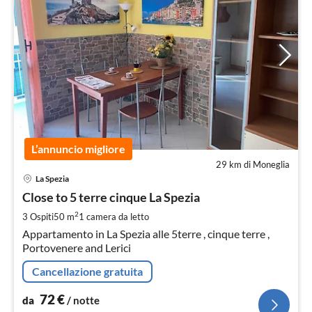
L’annuncio migliore
29 km di Moneglia
Pre
La Spezia
da
7
Close to 5 terre cinque La Spezia
pe
2
3 Ospiti
50 m
1
camera da letto
not
Appartamento in La Spezia alle 5terre , cinque terre ,
Portovenere and Lerici
Cancellazione gratuita
72
€
da
/ notte