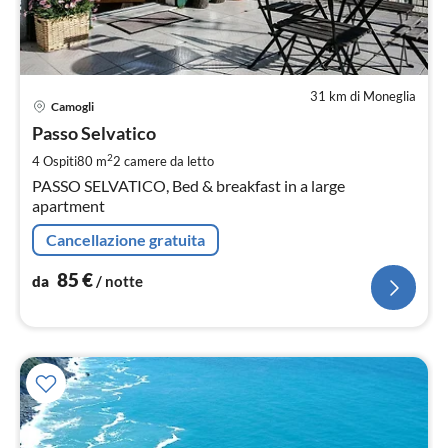
31 km di Moneglia
Pre
Camogli
da
8
Passo Selvatico
pe
2
4 Ospiti
80 m
2
camere da letto
not
PASSO SELVATICO, Bed & breakfast in a large
apartment
Cancellazione gratuita
85
€
da
/ notte