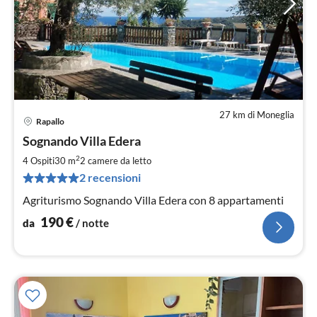
27 km di Moneglia
Rapallo
Pre
Sognando Villa Edera
da
1
2
4 Ospiti
30 m
2
camere da letto
pe
2 recensioni
not
Agriturismo Sognando Villa Edera con 8 appartamenti
190
€
da
/ notte