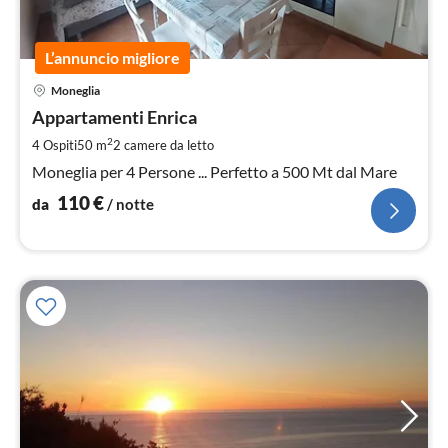
L’annuncio migliore
Pre
Moneglia
da
1
Appartamenti Enrica
pe
2
4 Ospiti
50 m
2
camere da letto
not
Moneglia per 4 Persone ... Perfetto a 500 Mt dal Mare
110
€
da
/ notte