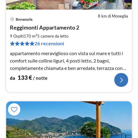
8 km di Moneglia
Bonassola
Pre
Reggimonti Appartamento 2
da
1
2
9 Ospiti
170 m
5
camere da letto
pe
26 recensioni
not
appartamento meraviglioso con vista sul mare e tutti i
comfort sulle colline liguri, 4 posti letto, 2 bagni,
completamente chiamata e ben arredate, terrazza con
solarium e barbecue.
133
€
da
/ notte