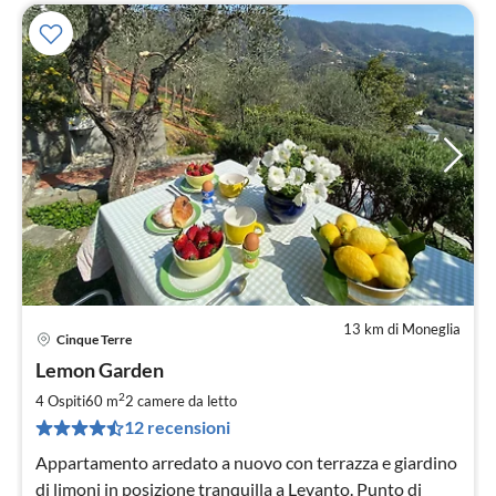
13 km di Moneglia
Cinque Terre
Pre
Lemon Garden
da
1
2
4 Ospiti
60 m
2
camere da letto
pe
12 recensioni
not
Appartamento arredato a nuovo con terrazza e giardino
di limoni in posizione tranquilla a Levanto. Punto di