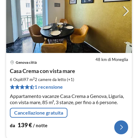
48 km di Moneglia
Genova città
Pre
Casa Crema con vista mare
da
1
2
6 Ospiti
97 m
2
camere da letto (+1)
pe
1 recensione
not
Appartamento vacanze Casa Crema a Genova, Liguria,
con vista mare, 85 m², 3 stanze, per fino a 6 persone.
Cancellazione gratuita
139
€
da
/ notte