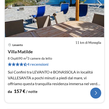
11 km di Moneglia
Levanto
Pre
Villa Matilde
da
1
2
8 Ospiti
90 m
3
camere da letto
pe
4 recensioni
not
Sui Confini tra LEVANTO e BONASSOLA in localitá
VALLESANTA a pochi minuti a piedi dal mare, vi
offriamo questa tranquilla residenza immersa nel verde
con vista stupenda sul mare
157
€
da
/ notte