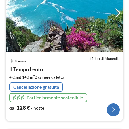
31 km di Moneglia
Pre
Tresana
da
1
Il Tempo Lento
pe
2
4 Ospiti
140 m
2
camere da letto
not
Cancellazione gratuita
Particolarmente sostenibile
128
€
da
/ notte