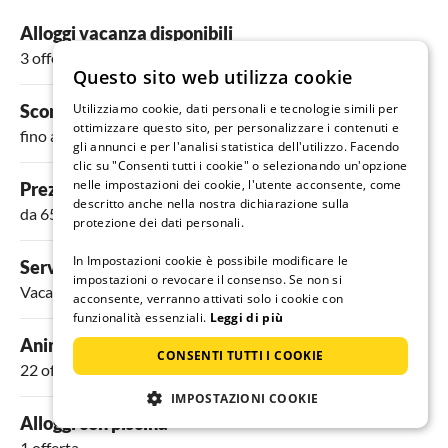
Alloggi vacanza disponibili
3 offerte
Questo sito web utilizza cookie
Sconti possibili
Utilizziamo cookie, dati personali e tecnologie simili per
ottimizzare questo sito, per personalizzare i contenuti e
fino a 14%
gli annunci e per l'analisi statistica dell'utilizzo. Facendo
clic su "Consenti tutti i cookie" o selezionando un'opzione
nelle impostazioni dei cookie, l'utente acconsente, come
Prezzo min. a notte
descritto anche nella nostra dichiarazione sulla
da 65 €
protezione dei dati personali.
In Impostazioni cookie è possibile modificare le
Servizi più richiesti
impostazioni o revocare il consenso. Se non si
Vacanza con il cane
,
Televisore
,
Lavatrice
,
Wi-Fi
e
Giardino
acconsente, verranno attivati solo i cookie con
funzionalità essenziali.
Leggi di più
Animali ammessi
CONSENTI TUTTI I COOKIE
22 offerte
IMPOSTAZIONI COOKIE
Alloggi con piscina
1 offerta