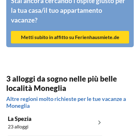
Stai ancora cercando l’ospite giusto per
la tua casa/il tuo appartamento
vacanze?
Metti subito in affitto su Ferienhausmiete.de
3 alloggi da sogno nelle più belle
località Moneglia
Altre regioni molto richieste per le tue vacanze a
Moneglia
La Spezia
23 alloggi