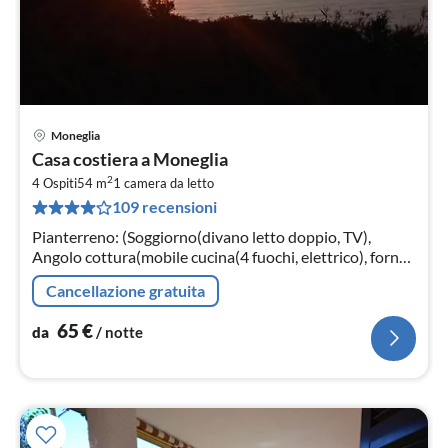
Moneglia
Pre
Casa costiera a Moneglia
da
2
6
4 Ospiti
54 m
1
camera da letto
109 recensioni
pe
not
Pianterreno: (Soggiorno(divano letto doppio, TV),
Angolo cottura(mobile cucina(4 fuochi, elettrico), forno
a microonde, frigo con congelatore), Camera da
Cancellazione gratuita
letto(letto matrimoniale)
65
€
da
/ notte