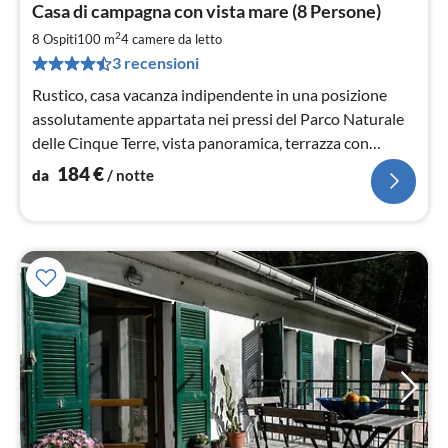
Casa di campagna con vista mare (8 Persone)
da
1
2
8 Ospiti
100 m
4
camere da letto
pe
3 recensioni
not
Rustico, casa vacanza indipendente in una posizione
assolutamente appartata nei pressi del Parco Naturale
delle Cinque Terre, vista panoramica, terrazza con
giardino, camino, zanzariere, barbecue, Wi-Fi, TV
184
€
da
/ notte
satellitare