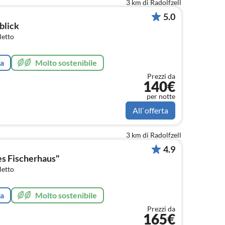
3 km di Radolfzell
5.0
blick
letto
ta
Molto sostenibile
Prezzi da
140€
per notte
All`offerta
3 km di Radolfzell
4.9
es Fischerhaus"
letto
ta
Molto sostenibile
Prezzi da
165€