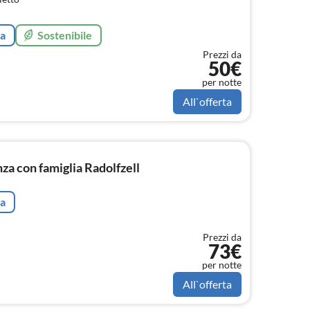
ta
Sostenibile
Prezzi da
50€
per notte
All`offerta
a con famiglia Radolfzell
ta
Prezzi da
73€
per notte
All`offerta