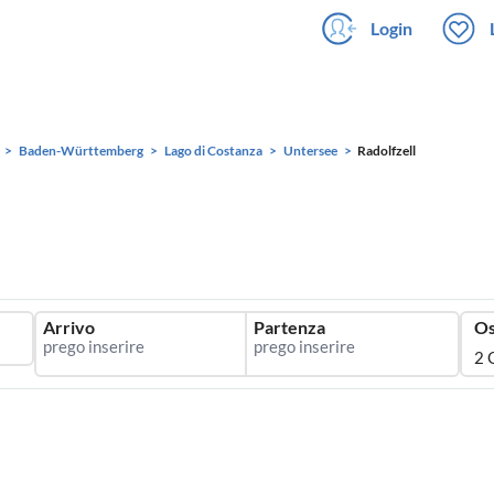
Login
Baden-Württemberg
Lago di Costanza
Untersee
Radolfzell
Arrivo
Partenza
Os
2 