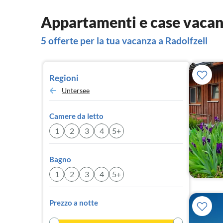
Appartamenti e case vacanz
5 offerte per la tua vacanza a Radolfzell
Regioni
Untersee
Camere da letto
1
2
3
4
5+
Bagno
1
2
3
4
5+
Prezzo a notte