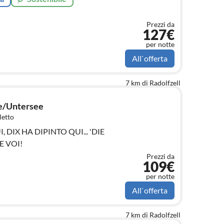
Prezzi da
127€
per notte
All`offerta
7 km di Radolfzell
e/Untersee
letto
 DIX HA DIPINTO QUI... 'DIE
E VOI!
Prezzi da
109€
per notte
All`offerta
7 km di Radolfzell