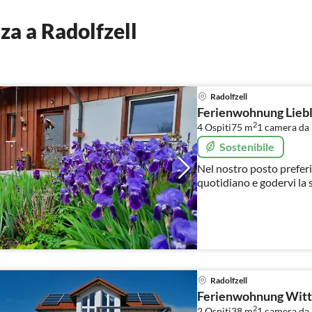
a a Radolfzell
Radolfzell
Ferienwohnung Liebl
2
4 Ospiti
75 m
1
camera da l
Sostenibile
Nel nostro posto preferit
quotidiano e godervi la 
Radolfzell
Ferienwohnung Wit
2
2 Ospiti
38 m
1
camera da 