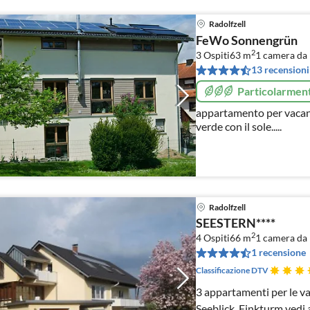
Radolfzell
FeWo Sonnengrün
2
3 Ospiti
63 m
1
camera da 
13 recensioni
Particolarment
appartamento per vacanze
verde con il sole.....
Radolfzell
SEESTERN****
2
4 Ospiti
66 m
1
camera da 
1 recensione
Classificazione DTV
3 appartamenti per le v
Seeblick, Finkturm vedi