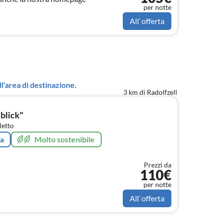
per notte
All`offerta
l'area di destinazione.
3 km di Radolfzell
blick"
letto
ta
Molto sostenibile
Prezzi da
110€
per notte
All`offerta