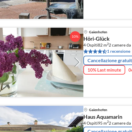
Gaienhofen
10%
Höri-Glück
2
4 Ospiti
82 m
2
camere da 
1 recensione
Cancellazione gratui
10% Last minute
0
Gaienhofen
Haus Aquamarin
2
4 Ospiti
95 m
2
camere da 
Cancellazione gratui