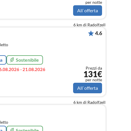
per notte
All`offerta
6 km di Radolfzell
4.6
letto
ta
Sostenibile
Prezzi da
6.08.2026 - 21.08.2026
131€
per notte
All`offerta
6 km di Radolfzell
letto
ta
Sostenibile