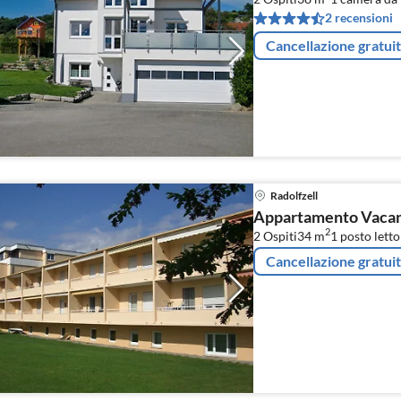
2 recensioni
Cancellazione gratui
Radolfzell
Appartamento Vacanz
2
2 Ospiti
34 m
1
posto letto
Cancellazione gratui