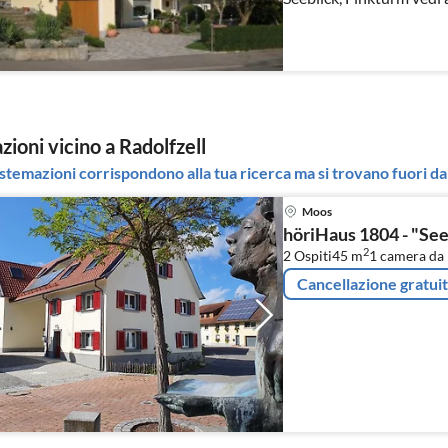
ioni vicino a Radolfzell
stemazioni corrispondono alla tua ricerca ma si trovano fuori dal
Moos
höriHaus 1804 - "See
2
2 Ospiti
45 m
1
camera da 
Cancellazione gratui