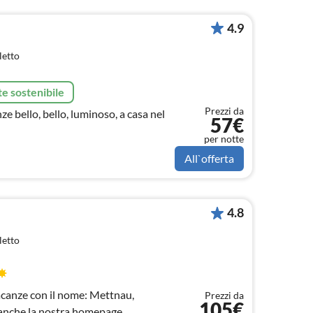
4.9
letto
e sostenibile
Prezzi da
 bello, bello, luminoso, a casa nel
57€
per notte
All`offerta
4.8
letto
acanze con il nome: Mettnau,
Prezzi da
105€
 anche la nostra homepage