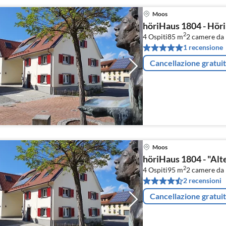
Moos
höriHaus 1804 - Höri
2
4 Ospiti
85 m
2
camere da 
1 recensione
Cancellazione gratui
Moos
höriHaus 1804 - "Alt
2
4 Ospiti
95 m
2
camere da 
2 recensioni
Cancellazione gratui