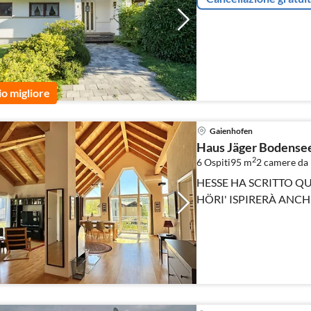
io migliore
Gaienhofen
Haus Jäger Bodense
2
6 Ospiti
95 m
2
camere da 
HESSE HA SCRITTO QUI,
HÖRI' ISPIRERÀ ANCH