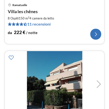
Ramatuelle
Pre
Villa les chênes
da
2
2
8 Ospiti
150 m
4
camere da letto
pe
11 recensioni
not
222
€
da
/ notte