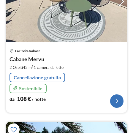
Pre
La Croix-Valmer
da
1
Cabane Mervu
pe
2
2 Ospiti
43 m
1
camera da letto
not
Cancellazione gratuita
Sostenibile
108
€
da
/ notte