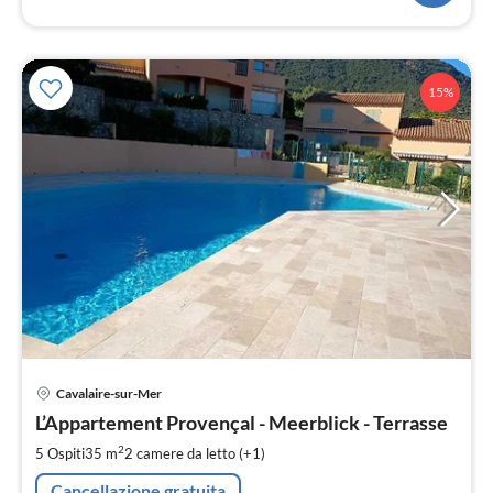
15%
Pre
Cavalaire-sur-Mer
da
8
L’Appartement Provençal - Meerblick - Terrasse
pe
2
5 Ospiti
35 m
2
camere da letto (+1)
not
Cancellazione gratuita