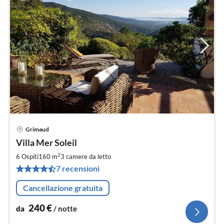
Grimaud
Pre
Villa Mer Soleil
da
2
2
6 Ospiti
160 m
3
camere da letto
pe
7 recensioni
not
Cancellazione gratuita
240
€
da
/ notte