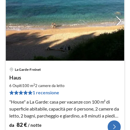
La Garde-Freinet
Pre
Haus
da
8
2
6 Ospiti
100 m
2
camere da letto
pe
1 recensione
not
"House" a La Garde: casa per vacanze con 100 m² di
superficie abitabile, capacità per 6 persone, 2 camere da
letto, 2 bagni, parcheggio e giardino, a 8 minuti a piedi
dal mare. Posizione molto tranquilla.
82
€
da
/ notte