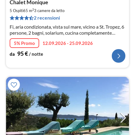
Chalet Monique
da
9
2
5 Ospiti
65 m
3
camere da letto
pe
2 recensioni
not
Fi, aria condizionata, vista sul mare, vicino a St. Tropez, 6
persone, 2 bagni, solarium, cucina completamente
attrezzata - con lavastoviglie, parcheggio
5% Promo
12.09.2026 - 25.09.2026
95
€
da
/ notte