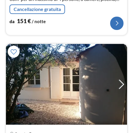
tennis, vicino alla spiaggia.
Cancellazione gratuita
151
€
da
/ notte
Pre