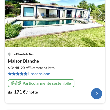
Le Plan de la Tour
Pre
Maison Blanche
da
1
2
6 Ospiti
120 m
3
camere da letto
pe
1 recensione
not
Particolarmente sostenibile
171
€
da
/ notte