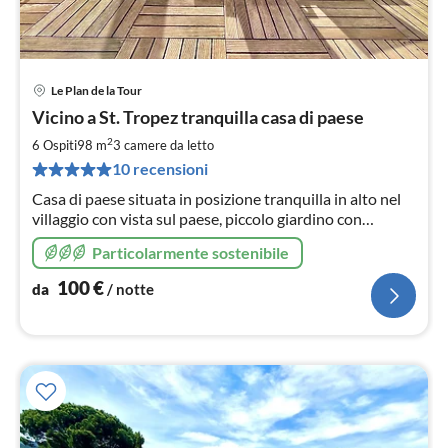
Le Plan de la Tour
Pre
Vicino a St. Tropez tranquilla casa di paese
da
1
2
6 Ospiti
98 m
3
camere da letto
pe
10 recensioni
not
Casa di paese situata in posizione tranquilla in alto nel
villaggio con vista sul paese, piccolo giardino con
terrazza, 3 camere da letto, soggiorno-pranzo -
Particolarmente sostenibile
completamente climatizzato 2 bagni - 2 servizi igienici
separati -2 parcheggi propri!
100
€
da
/ notte