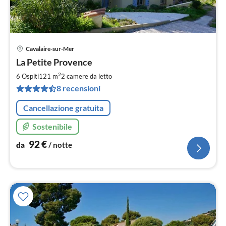
Cavalaire-sur-Mer
Pre
La Petite Provence
da
9
2
6 Ospiti
121 m
2
camere da letto
pe
8 recensioni
not
Cancellazione gratuita
Sostenibile
92
€
da
/ notte