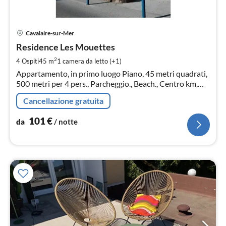
Pre
Cavalaire-sur-Mer
da
1
Residence Les Mouettes
pe
2
4 Ospiti
45 m
1
camera da letto (+1)
not
Appartamento, in primo luogo Piano, 45 metri quadrati,
500 metri per 4 pers., Parcheggio., Beach., Centro km,
camera Shop300m soggiorno , zona pranzo
Cancellazione gratuita
Dopppeldiwanbett, cucina, camera da letto con due letti
singoli, bagno, wc
101
€
da
/ notte