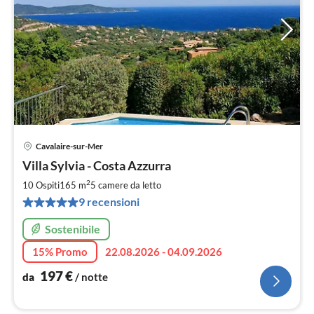
Cavalaire-sur-Mer
Pre
Villa Sylvia - Costa Azzurra
da
1
2
10 Ospiti
165 m
5
camere da letto
pe
9 recensioni
not
Sostenibile
15% Promo
22.08.2026 - 04.09.2026
197
€
da
/ notte