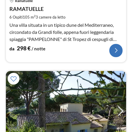
Ramatuelle
da
2
RAMATUELLE
pe
2
6 Ospiti
105 m
3
camere da letto
not
Una villa situata in un tipico dune del Mediterraneo,
circondato da Grandi folle, appena fuori leggendaria
spiaggia "PAMPELONNE" di St Tropez di cespugli di
bambù.
298
€
da
/ notte