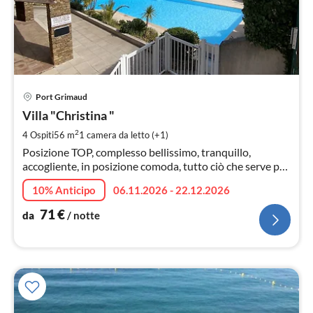
Pre
Port Grimaud
da
7
Villa "Christina "
pe
2
4 Ospiti
56 m
1
camera da letto (+1)
not
Posizione TOP, complesso bellissimo, tranquillo,
accogliente, in posizione comoda, tutto ciò che serve per
una vacanza fantastica
10% Anticipo
06.11.2026 - 22.12.2026
71
€
da
/ notte