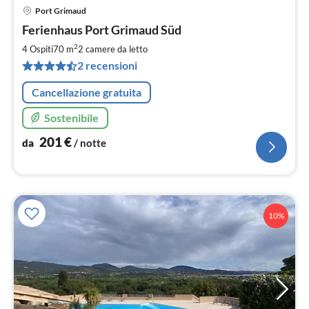
Port Grimaud
Pre
Ferienhaus Port Grimaud Süd
da
2
2
4 Ospiti
70 m
2
camere da letto
pe
2 recensioni
not
Cancellazione gratuita
Sostenibile
201
€
da
/ notte
10%