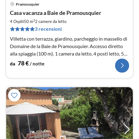
Pramousquier
Pre
Casa vacanza a Baie de Pramousquier
da
7
2
4 Ospiti
50 m
2
camere da letto
pe
3 recensioni
not
Villetta con terrazza, giardino, parcheggio in massello di
Domaine de la Baie de Pramousquier. Accesso diretto
alla spiaggia (100 m). 1 camera da letto, 4 posti letto, 50
mq, TV satellitare (D, F), WLAN.
78
€
da
/ notte