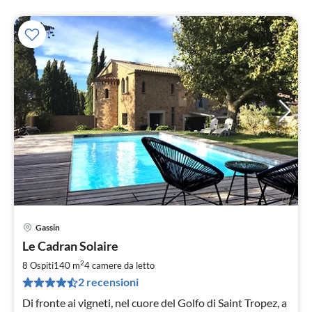
Gassin
Pre
Le Cadran Solaire
da
3
2
8 Ospiti
140 m
4
camere da letto
pe
2 recensioni
not
Di fronte ai vigneti, nel cuore del Golfo di Saint Tropez, a