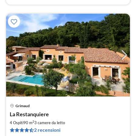
Grimaud
Pre
La Restanquiere
da
2
2
4 Ospiti
90 m
3
camere da letto
pe
2 recensioni
not