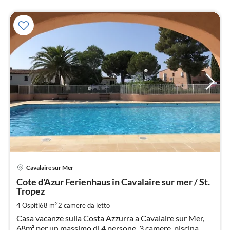
Pre
Cavalaire sur Mer
da
1
Cote d'Azur Ferienhaus in Cavalaire sur mer / St.
Tropez
pe
not
2
4 Ospiti
68 m
2
camere da letto
Casa vacanze sulla Costa Azzurra a Cavalaire sur Mer,
68m² per un massimo di 4 persone, 3 camere, piscina,