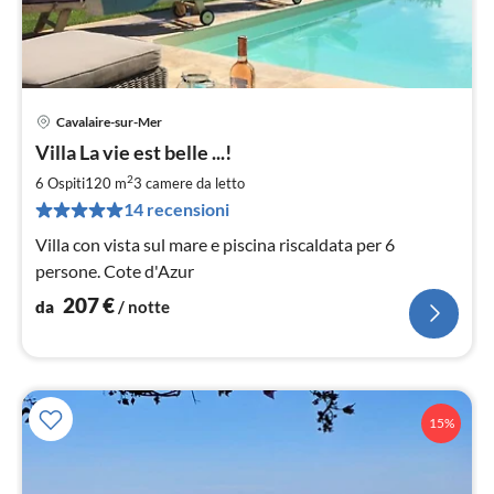
Cavalaire-sur-Mer
Pre
Villa La vie est belle ...!
da
2
2
6 Ospiti
120 m
3
camere da letto
pe
14 recensioni
not
Villa con vista sul mare e piscina riscaldata per 6
persone. Cote d'Azur
207
€
da
/ notte
15%