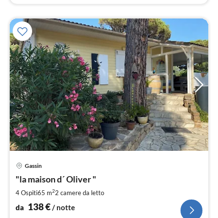
Pre
Gassin
da
1
"la maison d´ Oliver "
pe
2
4 Ospiti
65 m
2
camere da letto
not
138
€
da
/ notte