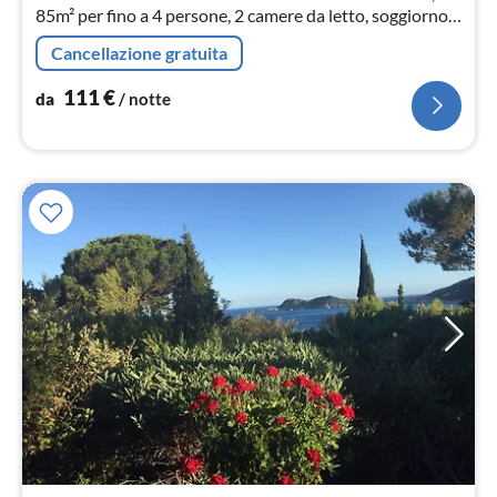
85m² per fino a 4 persone, 2 camere da letto, soggiorno
con cucina a vista, bagno, WC, terrazza, piscina comune,
Cancellazione gratuita
campo da tennis.
111
€
da
/ notte