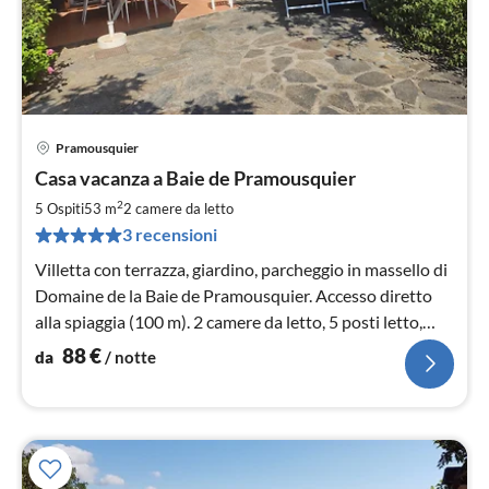
Pramousquier
Pre
Casa vacanza a Baie de Pramousquier
da
8
2
5 Ospiti
53 m
2
camere da letto
pe
3 recensioni
not
Villetta con terrazza, giardino, parcheggio in massello di
Domaine de la Baie de Pramousquier. Accesso diretto
alla spiaggia (100 m). 2 camere da letto, 5 posti letto,
circa 53 m², TV satellitare (D, F), WLAN.
88
€
da
/ notte