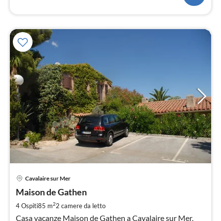
Pre
Cavalaire sur Mer
da
1
Maison de Gathen
pe
2
4 Ospiti
85 m
2
camere da letto
not
Casa vacanze Maison de Gathen a Cavalaire sur Mer,