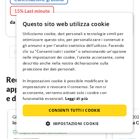
15% Last minute
79
€
da
/ notte
Questo sito web utilizza cookie
Utilizziamo cookie, dati personali e tecnologie simili per
ottimizzare questo sito, per personalizzare i contenuti e
gli annunci e per l'analisi statistica dell'utilizzo. Facendo
clic su "Consenti tutti i cookie" o selezionando un'opzione
1
2
3
4
5
nelle impostazioni dei cookie, l'utente acconsente, come
descritto anche nella nostra dichiarazione sulla
protezione dei dati personali.
Recensioni degli ospiti dei nostri
In Impostazioni cookie è possibile modificare le
impostazioni o revocare il consenso. Se non si
appartamenti vacanza a Saint-Tropez
acconsente, verranno attivati solo i cookie con
e dintorni
funzionalità essenziali.
Leggi di più
CONSENTI TUTTI I COOKIE
Giugno 2026
Giugno 20
5.0
lothar k. da Niederhausen an der Appel
IMPOSTAZIONI COOKIE
Ospite verificato da Resido.it