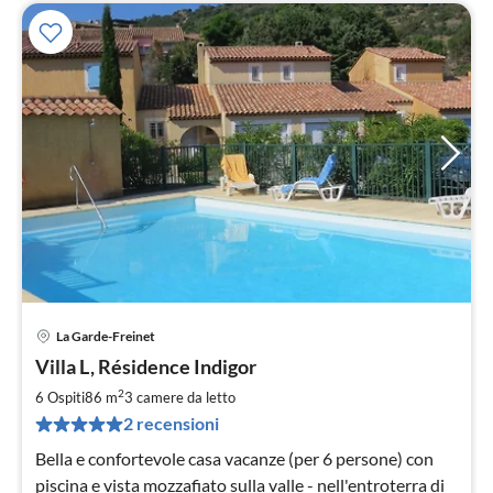
La Garde-Freinet
Pre
Villa L, Résidence Indigor
da
1
2
6 Ospiti
86 m
3
camere da letto
pe
2 recensioni
not
Bella e confortevole casa vacanze (per 6 persone) con
piscina e vista mozzafiato sulla valle - nell'entroterra di