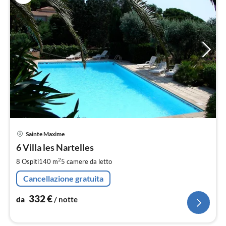
Pre
Sainte Maxime
da
3
6 Villa les Nartelles
pe
2
8 Ospiti
140 m
5
camere da letto
not
Cancellazione gratuita
332
€
da
/ notte