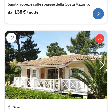
Saint-Tropez e sulle spiagge della Costa Azzurra.
138
€
da
/ notte
5%
Gassin
Pre