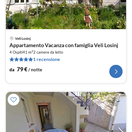
Veli Losinj
Pre
Appartamento Vacanza con famiglia Veli Losinj
da
2
7
4 Ospiti
41 m
2
camere da letto
1 recensione
pe
not
79
€
da
/ notte