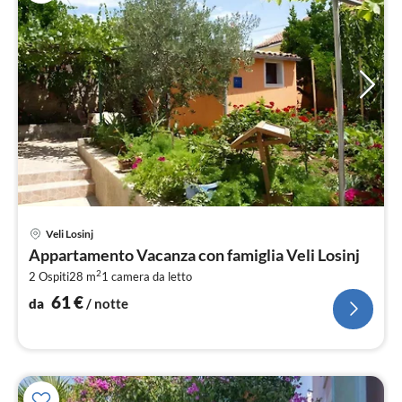
Pre
Veli Losinj
da
Appartamento Vacanza con famiglia Veli Losinj
6
2
2 Ospiti
28 m
1
camera da letto
pe
not
61
€
da
/ notte