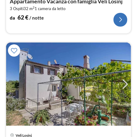
Appartamento Vacanza con famiglia Veli Losinj
6
2
3 Ospiti
32 m
1
camera da letto
pe
not
62
€
da
/ notte
Veli Losinj