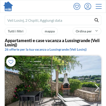
Ferienhausmiete
logo
Tutti i filtri
mappa
Ordina per
Appartamenti e case vacanza a Lussingrande (Veli
Losinj)
26 offerte per la tua vacanza a Lussingrande (Veli Losinj)