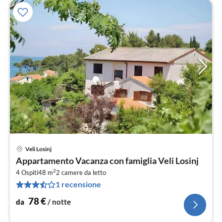
Veli Losinj
Pre
Appartamento Vacanza con famiglia Veli Losinj
da
2
7
4 Ospiti
48 m
2
camere da letto
1 recensione
pe
not
78
€
da
/ notte