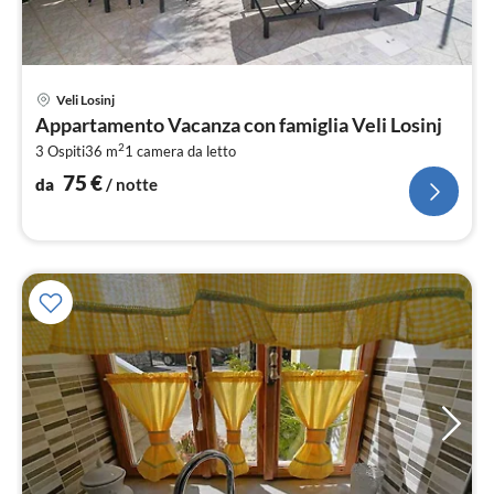
Pre
Veli Losinj
da
Appartamento Vacanza con famiglia Veli Losinj
7
2
3 Ospiti
36 m
1
camera da letto
pe
not
75
€
da
/ notte