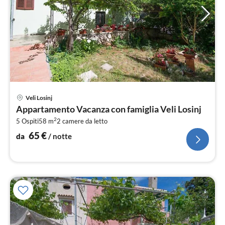
Pre
Veli Losinj
da
Appartamento Vacanza con famiglia Veli Losinj
6
2
5 Ospiti
58 m
2
camere da letto
pe
not
65
€
da
/ notte