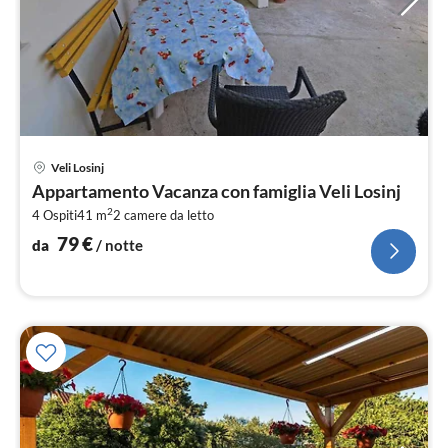
Pre
Veli Losinj
da
Appartamento Vacanza con famiglia Veli Losinj
7
2
4 Ospiti
41 m
2
camere da letto
pe
not
79
€
da
/ notte