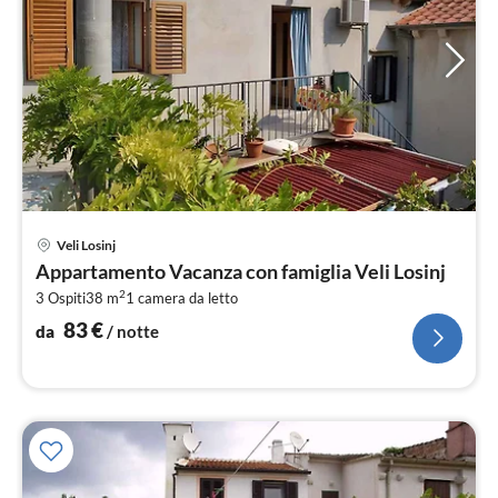
Pre
Veli Losinj
da
Appartamento Vacanza con famiglia Veli Losinj
8
2
3 Ospiti
38 m
1
camera da letto
pe
not
83
€
da
/ notte