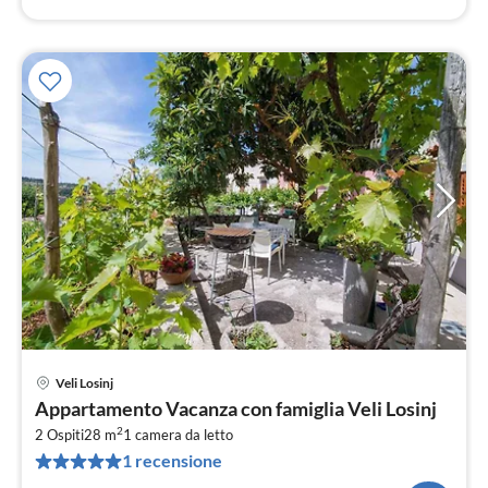
Veli Losinj
Pre
Appartamento Vacanza con famiglia Veli Losinj
da
2
6
2 Ospiti
28 m
1
camera da letto
1 recensione
pe
not