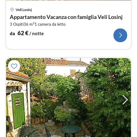
Pre
Veli Losinj
da
Appartamento Vacanza con famiglia Veli Losinj
6
2
3 Ospiti
36 m
1
camera da letto
pe
not
62
€
da
/ notte