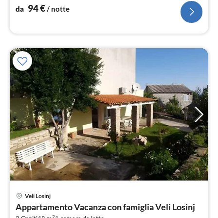
not
94
€
da
/ notte
Pre
Veli Losinj
da
Appartamento Vacanza con famiglia Veli Losinj
8
2