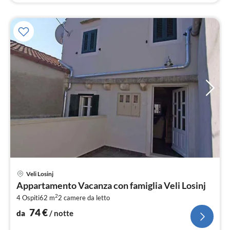
Pre
Veli Losinj
da
Appartamento Vacanza con famiglia Veli Losinj
7
2
4 Ospiti
62 m
2
camere da letto
pe
not
74
€
da
/ notte