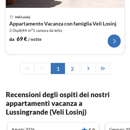
Pre
Veli Losinj
da
Appartamento Vacanza con famiglia Veli Losinj
6
2
3 Ospiti
44 m
1
camera da letto
pe
not
69
€
da
/ notte
1
2
Recensioni degli ospiti dei nostri
appartamenti vacanza a
Lussingrande (Veli Losinj)
Agosto 2026
Gennaio 2
5.0