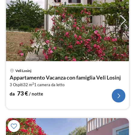
Pre
Veli Losinj
da
Appartamento Vacanza con famiglia Veli Losinj
7
2
3 Ospiti
32 m
1
camera da letto
pe
not
73
€
da
/ notte