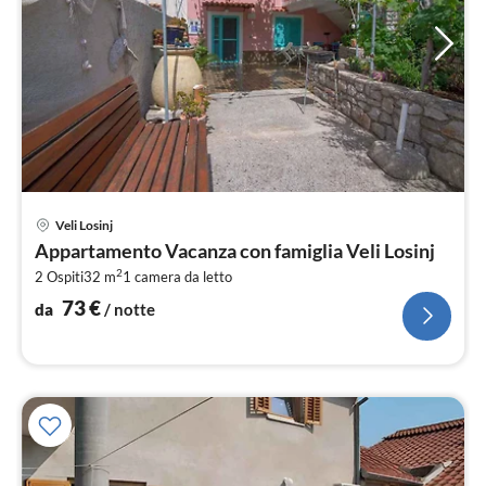
Pre
Veli Losinj
da
Appartamento Vacanza con famiglia Veli Losinj
7
2
2 Ospiti
32 m
1
camera da letto
pe
not
73
€
da
/ notte