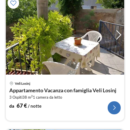
Pre
Veli Losinj
da
Appartamento Vacanza con famiglia Veli Losinj
6
2
3 Ospiti
38 m
1
camera da letto
pe
not
67
€
da
/ notte