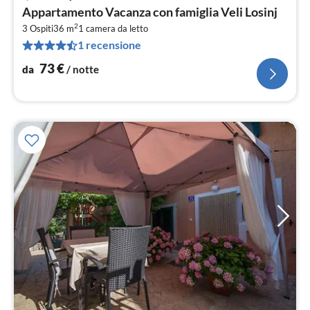
Pre
Appartamento Vacanza con famiglia Veli Losinj
da
2
7
3 Ospiti
36 m
1
camera da letto
1 recensione
pe
not
73
€
da
/ notte