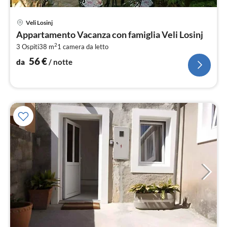
Pre
Veli Losinj
da
Appartamento Vacanza con famiglia Veli Losinj
5
2
3 Ospiti
38 m
1
camera da letto
pe
not
56
€
da
/ notte