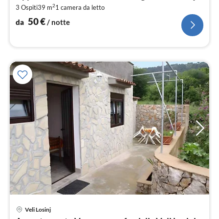
2
3 Ospiti
39 m
1
camera da letto
pe
not
50
€
da
/ notte
Pre
Veli Losinj
da