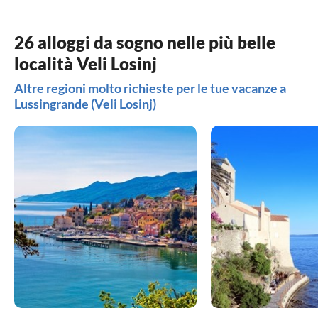
26 alloggi da sogno nelle più belle
località Veli Losinj
Altre regioni molto richieste per le tue vacanze a
Lussingrande (Veli Losinj)