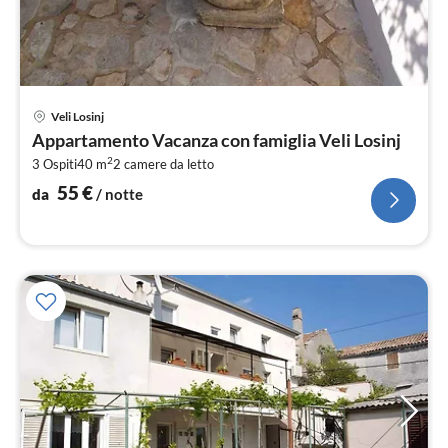
Pre
Veli Losinj
da
Appartamento Vacanza con famiglia Veli Losinj
5
2
3 Ospiti
40 m
2
camere da letto
pe
not
55
€
da
/ notte