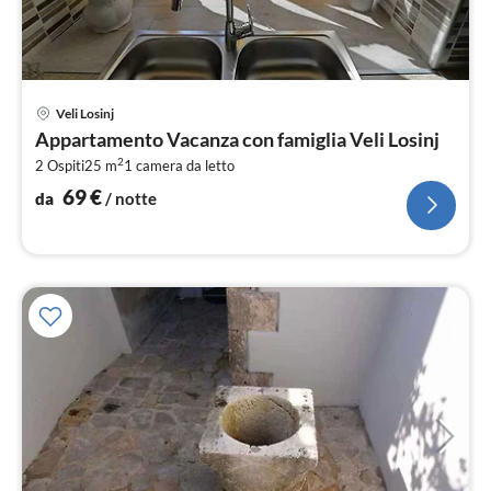
Pre
Veli Losinj
da
Appartamento Vacanza con famiglia Veli Losinj
6
2
2 Ospiti
25 m
1
camera da letto
pe
not
69
€
da
/ notte