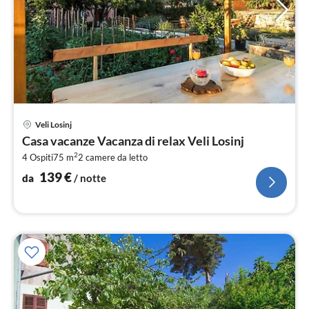
Pre
Veli Losinj
da
Casa vacanze Vacanza di relax Veli Losinj
1
2
4 Ospiti
75 m
2
camere da letto
pe
not
139
€
da
/ notte