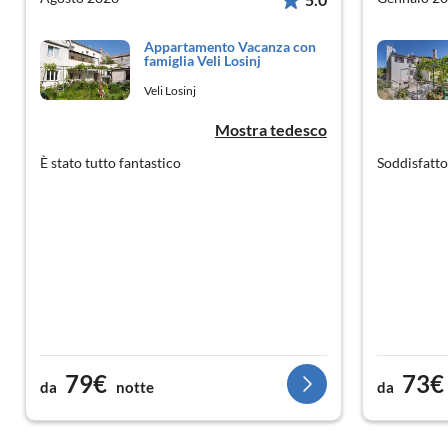
Appartamento Vacanza con
famiglia Veli Losinj
Veli Losinj
Mostra tedesco
È stato tutto fantastico
Soddisfatto 
79€
73€
da
notte
da