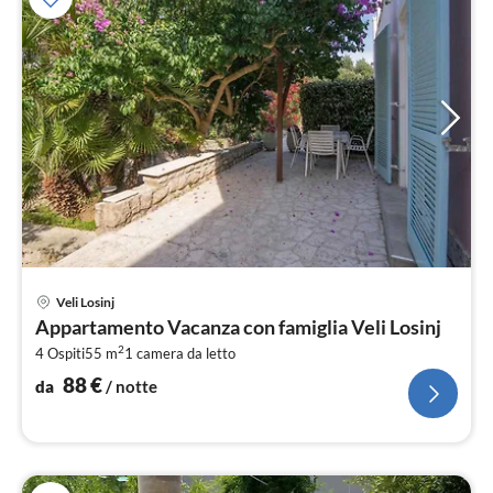
Pre
Veli Losinj
da
Appartamento Vacanza con famiglia Veli Losinj
8
2
4 Ospiti
55 m
1
camera da letto
pe
not
88
€
da
/ notte