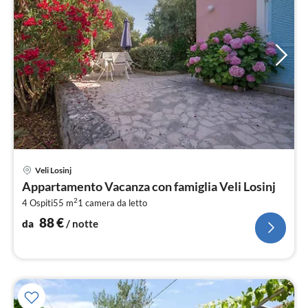
Pre
Veli Losinj
da
Appartamento Vacanza con famiglia Veli Losinj
8
2
4 Ospiti
55 m
1
camera da letto
pe
not
88
€
da
/ notte