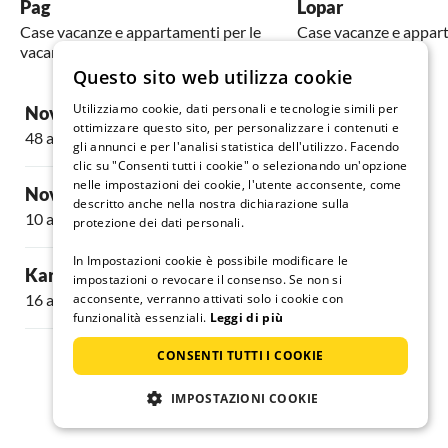
Pag
Lopar
Case vacanze e appartamenti per le
Case vacanze e appart
vacanze
vacanze
Questo sito web utilizza cookie
Utilizziamo cookie, dati personali e tecnologie simili per
Novalja
Supetarska 
ottimizzare questo sito, per personalizzare i contenuti e
48 alloggi
151 alloggi
gli annunci e per l'analisi statistica dell'utilizzo. Facendo
clic su "Consenti tutti i cookie" o selezionando un'opzione
nelle impostazioni dei cookie, l'utente acconsente, come
Novalja
Banjol
descritto anche nella nostra dichiarazione sulla
10 alloggi
87 alloggi
protezione dei dati personali.
In Impostazioni cookie è possibile modificare le
Karlobag
Barbat
impostazioni o revocare il consenso. Se non si
16 alloggi
acconsente, verranno attivati solo i cookie con
83 alloggi
funzionalità essenziali.
Leggi di più
CONSENTI TUTTI I COOKIE
IMPOSTAZIONI COOKIE