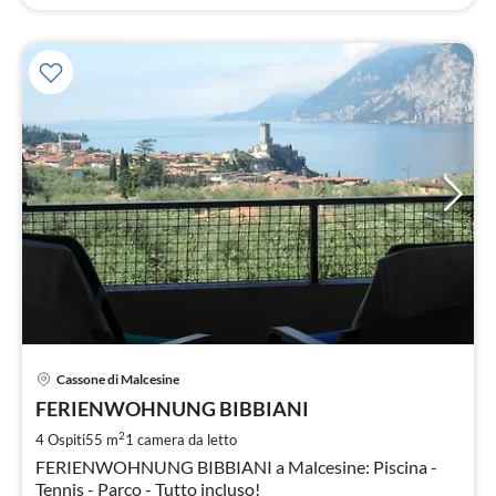
Pre
Cassone di Malcesine
da
8
FERIENWOHNUNG BIBBIANI
pe
2
4 Ospiti
55 m
1
camera da letto
not
FERIENWOHNUNG BIBBIANI a Malcesine: Piscina -
Tennis - Parco - Tutto incluso!