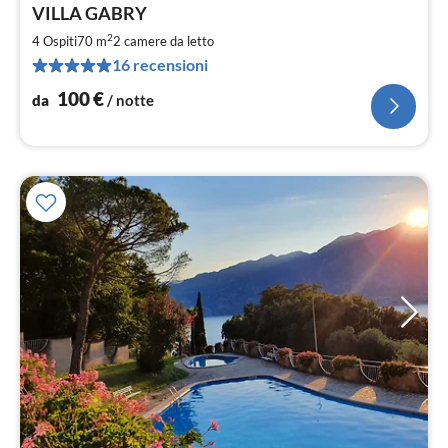
Pre
VILLA GABRY
da
1
2
4 Ospiti
70 m
2
camere da letto
pe
16 recensioni
not
100
€
da
/ notte