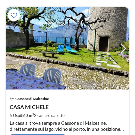
Pre
Cassone di Malcesine
da
9
CASA MICHELE
pe
2
5 Ospiti
60 m
2
camere da letto
not
La casa si trova sempre a Cassone di Malcesine,
direttamente sul lago, vicino al porto, in una posizione
meravigliosa. L'appartamento è di nuovissima