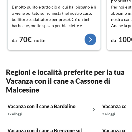
proprietari
È molto pulito e tutto ciò di cui hai bisogno è lì
Per noi è s
o viene portato su richiesta (nel nostro caso:
abbiamo mai
bollitore e adattatore per prese). C'è un bel
nostro can
barbecue, molto spazio per biciclette e
Anche la pr
attrezzature per l'acqua. Con l'autobus si
70€
100
arriva rapidamente ovunque,
Grazie mill
da
notte
da
Abbiamo trovato geniale che potessimo avere
biciclette per un piccolo supplemento. Da
evidenziare è la bellissima vista sul lago, la
vicinanza alla spiaggia … ma soprattutto
Regioni e località preferite per la tua
l'accoglienza molto calorosa, semplice e
Vacanza con il cane a Cassone di
personale da parte della padrona di casa. Ci
siamo sentiti MOLTO a nostro agio.
Malcesine
Grazie mille per il bel tempo! Torneremmo in
Vacanza con il cane a Bardolino
qualsiasi momento.
Vacanza con i
12 alloggi
5 alloggi
Vacanza con il cane a Brenzone sul
Vacanza con i