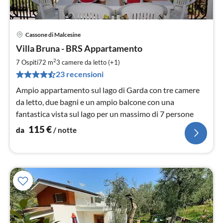
Cassone di Malcesine
Pre
Villa Bruna - BRS Appartamento
da
1
2
7 Ospiti
72 m
3
camere da letto (+1)
pe
23 recensioni
not
Ampio appartamento sul lago di Garda con tre camere
da letto, due bagni e un ampio balcone con una
fantastica vista sul lago per un massimo di 7 persone
115
€
da
/ notte