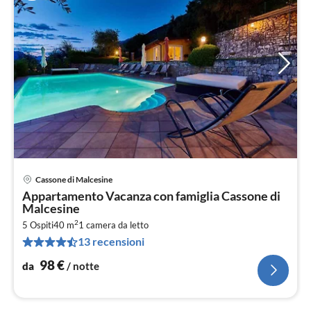
Cassone di Malcesine
Pre
Appartamento Vacanza con famiglia Cassone di
da
Malcesine
9
2
5 Ospiti
40 m
1
camera da letto
pe
13 recensioni
not
98
€
da
/ notte