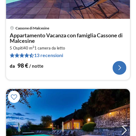
Cassone di Malcesine
Pre
Appartamento Vacanza con famiglia Cassone di
da
Malcesine
9
2
5 Ospiti
40 m
1
camera da letto
pe
13 recensioni
not
98
€
da
/ notte