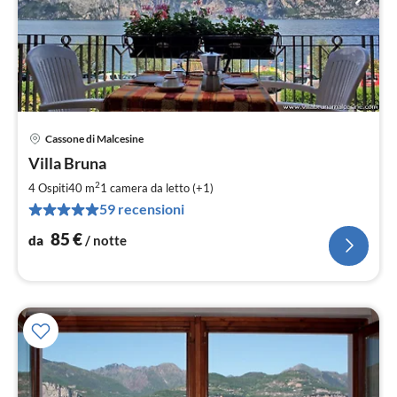
Cassone di Malcesine
Pre
Villa Bruna
da
8
2
4 Ospiti
40 m
1
camera da letto (+1)
pe
59 recensioni
not
85
€
da
/ notte