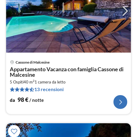
Cassone di Malcesine
Pre
Appartamento Vacanza con famiglia Cassone di
da
Malcesine
9
2
5 Ospiti
40 m
1
camera da letto
pe
13 recensioni
not
98
€
da
/ notte