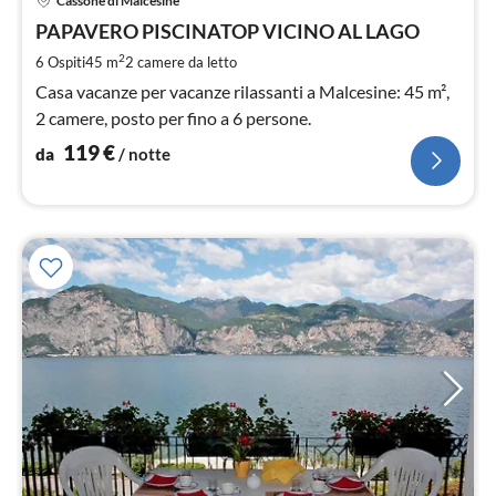
Cassone di Malcesine
da
1
PAPAVERO PISCINATOP VICINO AL LAGO
pe
2
6 Ospiti
45 m
2
camere da letto
not
Casa vacanze per vacanze rilassanti a Malcesine: 45 m²,
2 camere, posto per fino a 6 persone.
119
€
da
/ notte