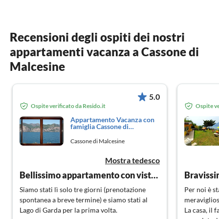
Recensioni degli ospiti dei nostri
appartamenti vacanza a Cassone di
Malcesine
5.0
Ospite verificato da Resido.it
Ospite ve
Appartamento Vacanza con
famiglia Cassone di
Malcesine
Cassone di Malcesine
Mostra tedesco
Bellissimo appartamento con vista lago
Braviss
Siamo stati lì solo tre giorni (prenotazione
Per noi è s
spontanea a breve termine) e siamo stati al
meraviglios
Lago di Garda per la prima volta.
La casa, il 