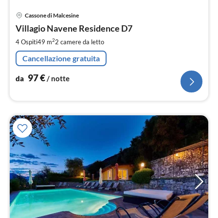
Pre
Cassone di Malcesine
da
9
Villagio Navene Residence D7
pe
2
4 Ospiti
49 m
2
camere da letto
not
Cancellazione gratuita
97
€
da
/ notte