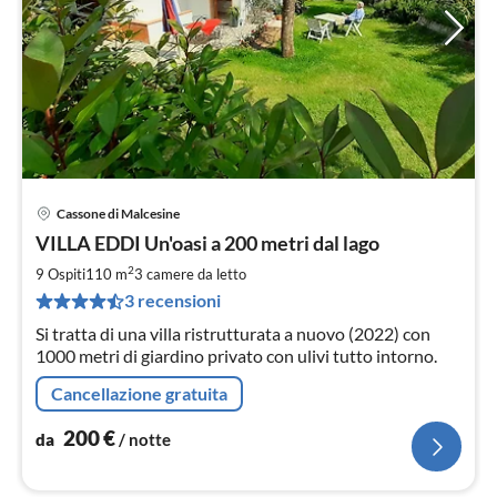
Cassone di Malcesine
Pre
VILLA EDDI Un'oasi a 200 metri dal lago
da
2
2
9 Ospiti
110 m
3
camere da letto
pe
3 recensioni
not
Si tratta di una villa ristrutturata a nuovo (2022) con
1000 metri di giardino privato con ulivi tutto intorno.
Cancellazione gratuita
200
€
da
/ notte