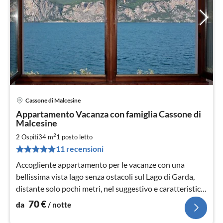
Cassone di Malcesine
Pre
Appartamento Vacanza con famiglia Cassone di
da
Malcesine
7
2
2 Ospiti
34 m
1
posto letto
pe
not
11 recensioni
Accogliente appartamento per le vacanze con una
bellissima vista lago senza ostacoli sul Lago di Garda,
distante solo pochi metri, nel suggestivo e caratteristico
Cassone.
70
€
da
/ notte