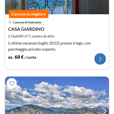
L’annuncio migliore
Pre
Cassone di Malcesine
da
6
CASA GIARDINO
pe
2
2 Ospiti
40 m
1
camera da letto
not
L'ultima vacanza (luglio 2012) presso il lago, con
parcheggio privato coperto
68
€
da
/ notte