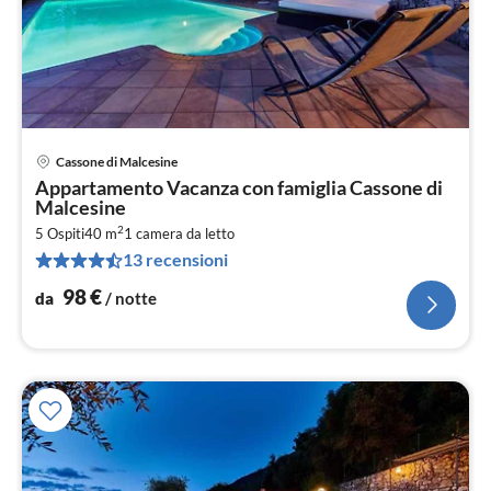
Cassone di Malcesine
Pre
Appartamento Vacanza con famiglia Cassone di
da
Malcesine
9
2
5 Ospiti
40 m
1
camera da letto
pe
13 recensioni
not
98
€
da
/ notte