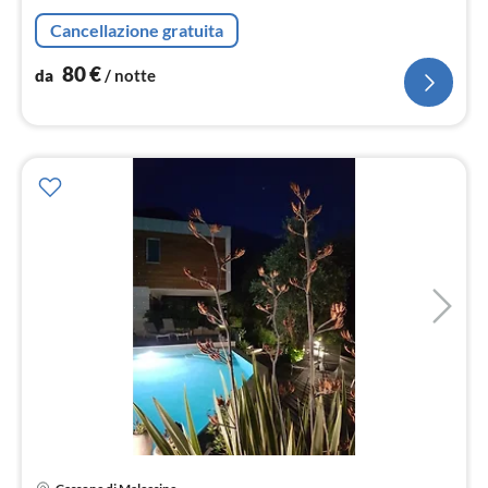
Cancellazione gratuita
80
€
da
/ notte
Pre