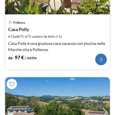
Pre
Pollenza
da
9
Casa Polly
pe
2
6 Ospiti
75 m
2
camere da letto (+1)
not
Casa Polly è una graziosa casa vacanza con piscina nelle
Marche sita a Pollenza.
97
€
da
/ notte