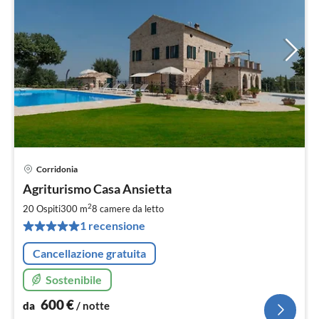
Corridonia
Pre
Agriturismo Casa Ansietta
da
6
2
20 Ospiti
300 m
8
camere da letto
pe
1 recensione
not
Cancellazione gratuita
Sostenibile
600
€
da
/ notte