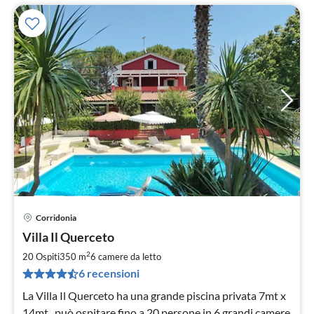
Corridonia
Pre
Villa Il Querceto
da
3
2
20 Ospiti
350 m
6
camere da letto
pe
6 recensioni
not
La Villa Il Querceto ha una grande piscina privata 7mt x
14mt , può ospitare fino a 20 persone in 6 grandi camere