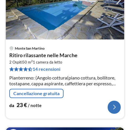
Monte San Martino
Pre
Ritiro rilassante nelle Marche
da
2
2
2 Ospiti
50 m
1
camera da letto
14 recensioni
pe
not
Pianterreno: (Angolo cottura(piano cottura, bollitore,
tostapane, cappa aspirante, caffettiera per espresso,
forno, frigo con congelatore, lavandino, )
Cancellazione gratuita
23
€
da
/ notte