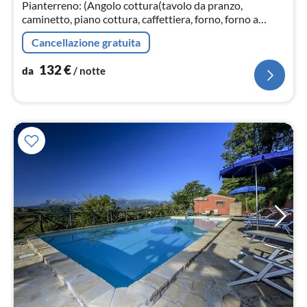
not
Pianterreno: (Angolo cottura(tavolo da pranzo,
caminetto, piano cottura, caffettiera, forno, forno a
microonde, lavastoviglie, frigo con congelatore)
Cancellazione gratuita
132
€
da
/ notte