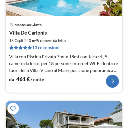
Monte San Giusto
Pre
Villa De Carlonis
da
4
2
18 Ospiti
240 m
5
camere da letto
pe
13 recensioni
not
Villa con Piscina Privata 7mt x 18mt con Jacuzzi , 5
camere da letto, per 18 persone, Internet Wi-Fi dentro e
fuori della Villa, Vicino al Mare, posizione panoramica e
tranquilla.
461
€
da
/ notte