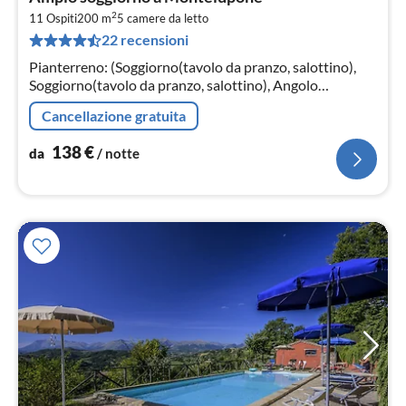
da
2
1
11 Ospiti
200 m
5
camere da letto
22 recensioni
pe
not
Pianterreno: (Soggiorno(tavolo da pranzo, salottino),
Soggiorno(tavolo da pranzo, salottino), Angolo
cottura(piano cottura(induzione)
Cancellazione gratuita
138
€
da
/ notte