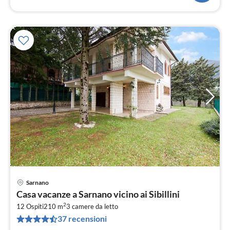
Sarnano
Pre
Casa vacanze a Sarnano vicino ai Sibillini
da
2
1
12 Ospiti
210 m
3
camere da letto
37 recensioni
pe