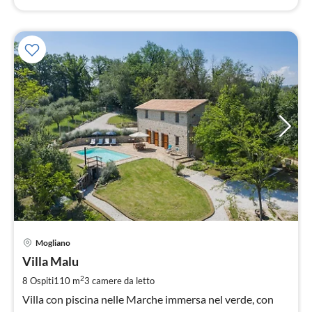
Pre
Mogliano
da
1
Villa Malu
pe
2
8 Ospiti
110 m
3
camere da letto
not
Villa con piscina nelle Marche immersa nel verde, con