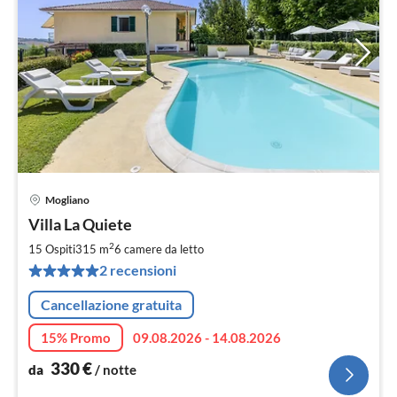
Mogliano
Pre
Villa La Quiete
da
3
2
15 Ospiti
315 m
6
camere da letto
pe
2 recensioni
not
Cancellazione gratuita
15% Promo
09.08.2026 - 14.08.2026
330
€
da
/ notte