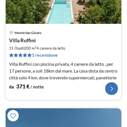
Monte San Giusto
Pre
Villa Ruffini
da
3
2
15 Ospiti
200 m
4
camere da letto
pe
1 recensione
not
Villa Ruffini con piscina privata, 4 camere da letto , per
17 persone, a soli 18km dal mare. La casa dista da centro
città solo 4 km, dove troverete supermercati, panetterie
371
€
da
/ notte