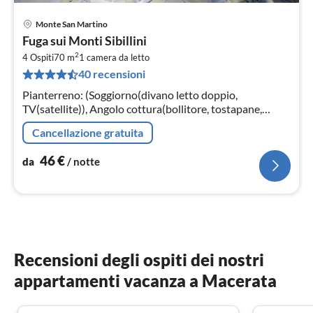
Monte San Martino
Pre
Fuga sui Monti Sibillini
da
2
4
4 Ospiti
70 m
1
camera da letto
40 recensioni
pe
not
Pianterreno: (Soggiorno(divano letto doppio,
TV(satellite)), Angolo cottura(bollitore, tostapane,
caffettiera per espresso, forno a microonde,
Cancellazione gratuita
lavastoviglie, seggiolone, )
46
€
da
/ notte
Recensioni degli ospiti dei nostri
appartamenti vacanza a Macerata