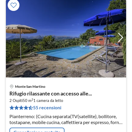
Monte San Martino
Pre
Rifugio rilassante con accesso alle...
da
2
2
2 Ospiti
50 m
1
camera da letto
55 recensioni
pe
not
Pianterreno: (Cucina separata(TV(satellite), bollitore,
tostapane, mobile cucina, caffettiera per espresso, forno,
frigo con congelatore, seggiolone, )