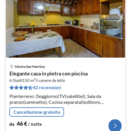
Monte San Martino
Pre
Elegante casa in pietra con piscina
da
2
4
6 Ospiti
150 m
3
camere da letto
42 recensioni
pe
not
Pianterreno: (Soggiorno(TV(satellite)), Sala da
pranzo(caminetto), Cucina separata(bollitore,
tostapane, mobile cucina, caffettiera per espresso, forno,
Cancellazione gratuita
forno a microonde, lavastov...
46
€
da
/ notte