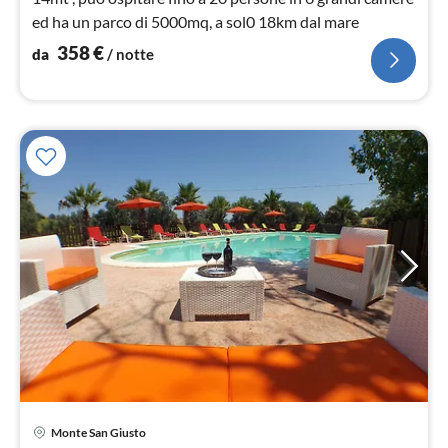
ed ha un parco di 5000mq, a sol0 18km dal mare
358
€
da
/ notte
Monte San Giusto
Pre