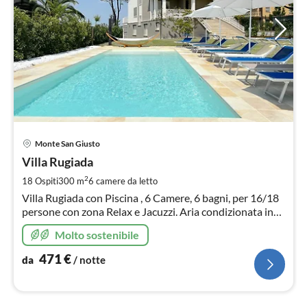
Pre
Monte San Giusto
da
4
Villa Rugiada
pe
2
18 Ospiti
300 m
6
camere da letto
not
Villa Rugiada con Piscina , 6 Camere, 6 bagni, per 16/18
persone con zona Relax e Jacuzzi. Aria condizionata in
tutta la casa, parcheggio privato , a pochi passi dal
Molto sostenibile
centro abitato
471
€
da
/ notte