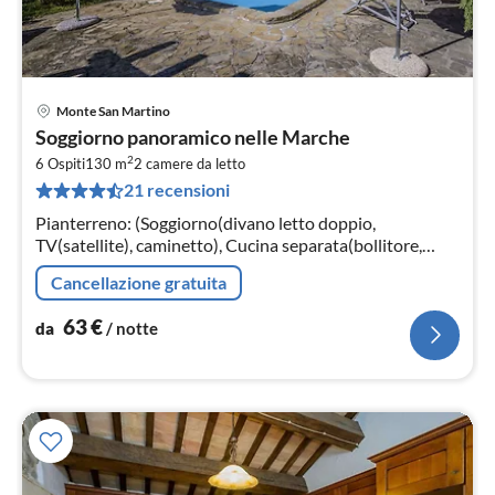
Monte San Martino
Pre
Soggiorno panoramico nelle Marche
da
2
6
6 Ospiti
130 m
2
camere da letto
21 recensioni
pe
not
Pianterreno: (Soggiorno(divano letto doppio,
TV(satellite), caminetto), Cucina separata(bollitore,
tostapane, mobile cucina, caffettiera per espresso, forno,
Cancellazione gratuita
forno a microonde, lav...
63
€
da
/ notte