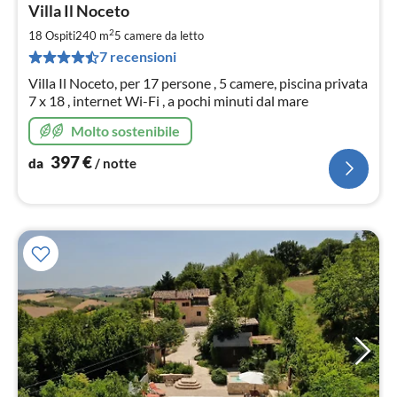
Villa Il Noceto
da
3
2
18 Ospiti
240 m
5
camere da letto
pe
7 recensioni
not
Villa Il Noceto, per 17 persone , 5 camere, piscina privata
7 x 18 , internet Wi-Fi , a pochi minuti dal mare
Molto sostenibile
397
€
da
/ notte