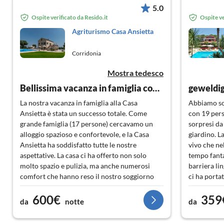
5.0
Ospite verificato da Resido.it
Ospite ve
Agriturismo Casa Ansietta
Corridonia
Mostra tedesco
Bellissima vacanza in famiglia con 17 persone
geweldi
La nostra vacanza in famiglia alla Casa
Abbiamo sog
Ansietta è stata un successo totale. Come
con 19 per
grande famiglia (17 persone) cercavamo un
sorpresi da 
alloggio spazioso e confortevole, e la Casa
giardino. L
Ansietta ha soddisfatto tutte le nostre
vivo che ne
aspettative. La casa ci ha offerto non solo
tempo fanta
molto spazio e pulizia, ma anche numerosi
barriera lin
comfort che hanno reso il nostro soggiorno
ci ha porta
particolarmente piacevole.
giorno. Inol
600€
359
mezz'ora da
da
notte
da
Alloggio e attrezzature:
supermercat
La Casa Ansietta era molto pulita e perfetta