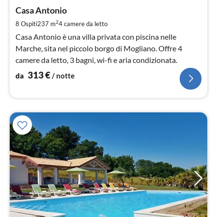
da
3
Casa Antonio
pe
2
8 Ospiti
237 m
4
camere da letto
not
Casa Antonio è una villa privata con piscina nelle
Marche, sita nel piccolo borgo di Mogliano. Offre 4
camere da letto, 3 bagni, wi-fi e aria condizionata.
313
€
da
/ notte