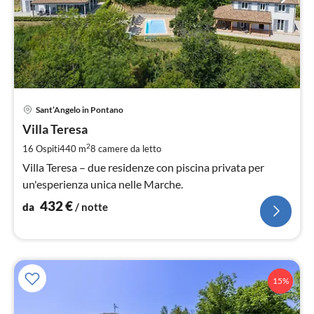
Pre
Sant’Angelo in Pontano
da
4
Villa Teresa
pe
2
16 Ospiti
440 m
8
camere da letto
not
Villa Teresa – due residenze con piscina privata per
un'esperienza unica nelle Marche.
432
€
da
/ notte
15%