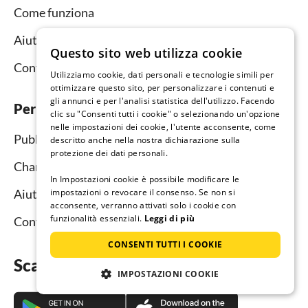
Come funziona
Aiuto per gli ospiti
Questo sito web utilizza cookie
Contatto
Utilizziamo cookie, dati personali e tecnologie simili per
ottimizzare questo sito, per personalizzare i contenuti e
gli annunci e per l'analisi statistica dell'utilizzo. Facendo
Per il locatore
clic su "Consenti tutti i cookie" o selezionando un'opzione
nelle impostazioni dei cookie, l'utente acconsente, come
Pubblica un annuncio e metti in affitto
descritto anche nella nostra dichiarazione sulla
protezione dei dati personali.
Channel Manager
In Impostazioni cookie è possibile modificare le
Aiuto per i locatori
impostazioni o revocare il consenso. Se non si
acconsente, verranno attivati solo i cookie con
funzionalità essenziali.
Leggi di più
Contatto
CONSENTI TUTTI I COOKIE
Scarica subito l’app
IMPOSTAZIONI COOKIE