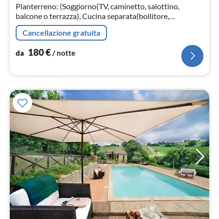
not
Pianterreno: (Soggiorno(TV, caminetto, salottino,
balcone o terrazza), Cucina separata(bollitore,
tostapane, caffettiera, forno, lavastoviglie, frigo con
Cancellazione gratuita
congelatore)
180
€
da
/ notte