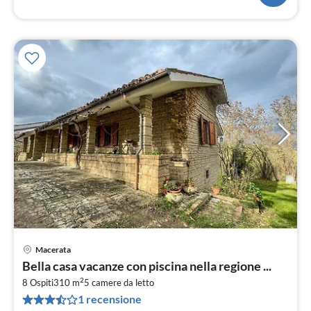
Macerata
Pre
Bella casa vacanze con piscina nella regione ...
da
2
1
8 Ospiti
310 m
5
camere da letto
1 recensione
pe