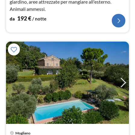
giardino, aree attrezzate per mangiare all'esterno.
Animali ammessi.
192
€
da
/ notte
Pre
Mogliano