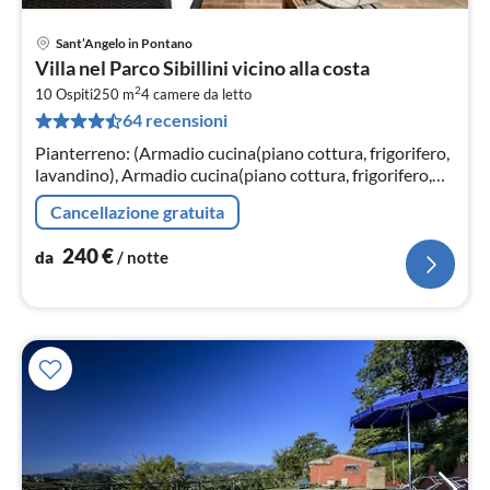
Sant’Angelo in Pontano
Pre
Villa nel Parco Sibillini vicino alla costa
da
2
2
10 Ospiti
250 m
4
camere da letto
64 recensioni
pe
not
Pianterreno: (Armadio cucina(piano cottura, frigorifero,
lavandino), Armadio cucina(piano cottura, frigorifero,
lavandino)
Cancellazione gratuita
240
€
da
/ notte