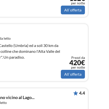
per notte
All`offerta
a letto
 Castello (Umbria) ed a soli 30 km da
 colline che dominano l'Alta Valle del
r". Un paradiso.
Prezzi da
420€
per notte
All`offerta
4.4
o vicino al Lago...
letto