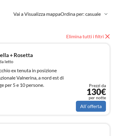
Vai a Visualizza mappa
Ordina per: casuale
Elimina tutti i filtri
ella + Rosetta
a letto
chio ex tenuta in posizione
ionale Valnerina, a nord est di
ge per 5 e 10 persone.
Prezzi da
130€
per notte
All`offerta