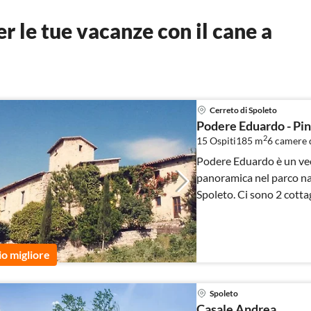
 le tue vacanze con il cane a
Cerreto di Spoleto
Podere Eduardo - Pin
2
15 Ospiti
185 m
6
camere d
Podere Eduardo è un vec
panoramica nel parco naz
Spoleto. Ci sono 2 cotta
io migliore
Spoleto
Casale Andrea