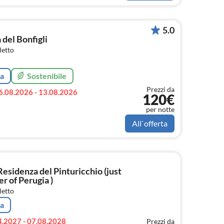
5.0
 del Bonfigli
letto
ta
Sostenibile
Prezzi da
6.08.2026 - 13.08.2026
120€
per notte
All`offerta
esidenza del Pinturicchio (just
r of Perugia )
letto
ta
4.2027 - 07.08.2028
Prezzi da