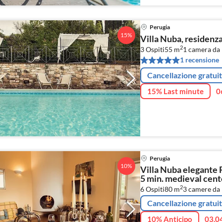
Perugia
15%
Villa Nuba, residenza
2
3 Ospiti
55 m
1
camera da 
1 recensione
Cancellazione gratui
15% Last minute
0
Perugia
10%
Villa Nuba elegante R
5 min. medieval cente
2
6 Ospiti
80 m
3
camere da 
Cancellazione gratui
10% Anticipo
03.0