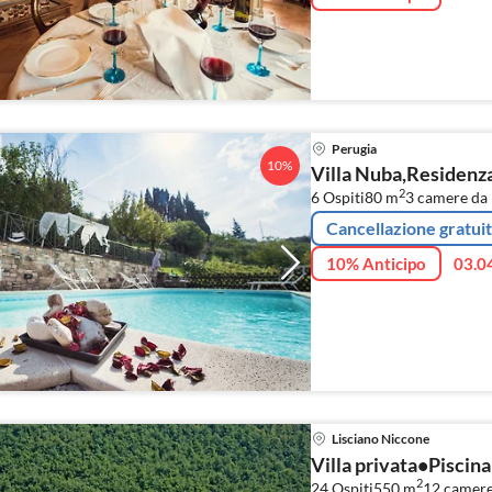
Perugia
10%
Villa Nuba,Residenz
2
6 Ospiti
80 m
3
camere da 
Cancellazione gratui
10% Anticipo
03.0
Lisciano Niccone
Villa privata•Piscin
2
24 Ospiti
550 m
12
camere