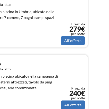
a letto
 piscina in Umbria, ubicato nelle
fre 7 camere, 7 bagni e ampi spazi
Prezzi da
279€
per notte
All`offerta
o
a letto
n piscina ubicato nella campagna di
esterni attrezzati, tavolo da ping
essi, aria condizionata.
Prezzi da
240€
per notte
All`offerta