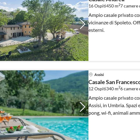
2
16 Ospiti
450 m
7
camere d
Ampio casale privato con
vicinanze di Spoleto. Of
esterni.
Assisi
Casale San Francesc
2
12 Ospiti
340 m
6
camere d
Ampio casale privato co
Assisi, in Umbria. Spazi 
pong, wi-fi, animali amm