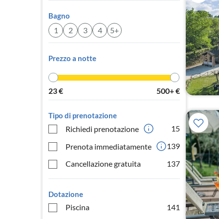
Bagno
1
2
3
4
5+
Prezzo a notte
23
€
500+
€
Tipo di prenotazione
15
Richiedi prenotazione
139
Prenota immediatamente
Cancellazione gratuita
137
Dotazione
Piscina
141