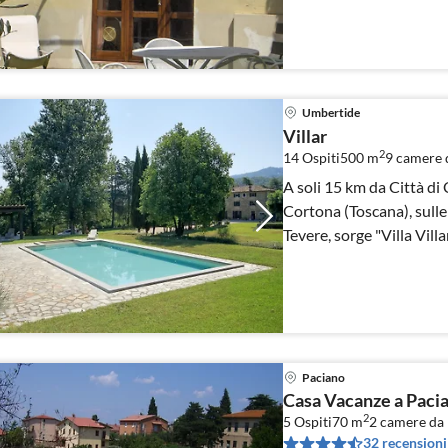
Umbertide
Villar
2
14 Ospiti
500 m
9
camere d
A soli 15 km da Città di
Cortona (Toscana), sulle
Tevere, sorge "Villa Villa
Paciano
Casa Vacanze a Pacian
2
5 Ospiti
70 m
2
camere da 
32 recensioni