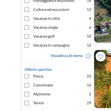
Passeggiate e escursioni
14
Cultura ed escursioni
13
Vacanze in città
4
Vacanza single
6
Vacanza golf
19
Vacanza in campagna
12
Visualizza di meno
Offerte sportive
Pesca
23
Camminate
16
Alpinismo
2
Tennis
29