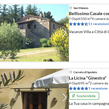
San Maiano
Bellissimo Casale co
2
7 Ospiti
150 m
4
camere da
11 recensioni
Cerreto di Spoleto
La Licina "Ginestra"
2
4 Ospiti
95 m
2
camere da 
1 recensione
Sostenibile
La Tua casa in campagna 