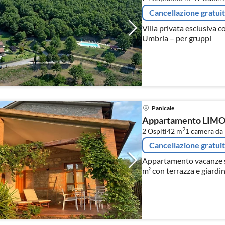
Cancellazione gratui
Villa privata esclusiva 
Umbria – per gruppi
Panicale
Appartamento LIM
2
2 Ospiti
42 m
1
camera da 
Cancellazione gratui
Appartamento vacanze s
m² con terrazza e giardi