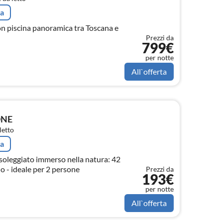
ta
con piscina panoramica tra Toscana e
Prezzi da
799€
per notte
All`offerta
ONE
letto
ta
oleggiato immerso nella natura: 42
no - ideale per 2 persone
Prezzi da
193€
per notte
All`offerta