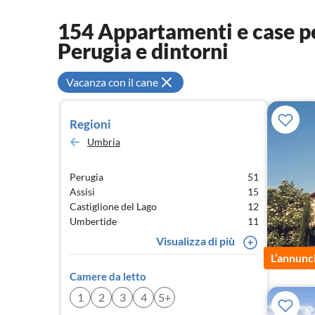
154 Appartamenti e case per
Perugia e dintorni
Vacanza con il cane
Regioni
Umbria
Perugia
51
Assisi
15
Castiglione del Lago
12
Umbertide
11
Visualizza di più
L’annunc
Camere da letto
1
2
3
4
5+