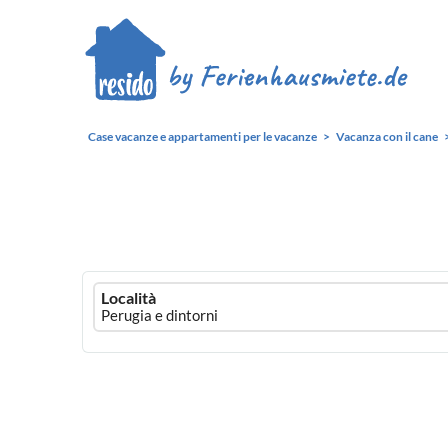
Case vacanze e appartamenti per le vacanze
Vacanza con il cane
Ferienhausmiete
Località
logo