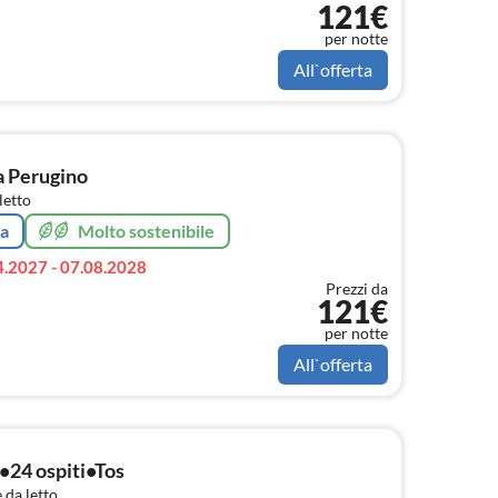
121€
per notte
All`offerta
a Perugino
letto
ta
Molto sostenibile
4.2027 - 07.08.2028
Prezzi da
121€
per notte
All`offerta
a•24 ospiti•Tos
 da letto