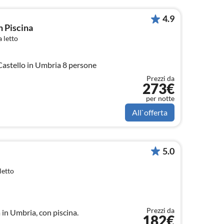
4.9
n Piscina
 letto
Vacanze Villa a Città di Castello in Umbria 8 persone
Prezzi da
273€
per notte
All`offerta
5.0
letto
Prezzi da
in Umbria, con piscina.
182€