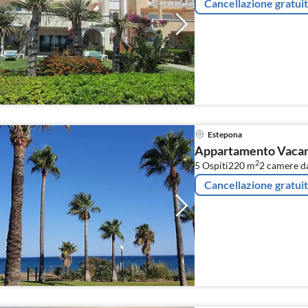
Cancellazione gratui
Estepona
Appartamento Vacanz
2
5 Ospiti
220 m
2
camere da
Cancellazione gratui