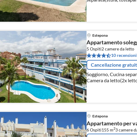
frigo con congelatore),
Estepona
Appartamento soleggi
5 Ospiti
2
camere da letto
10 recensioni
Cancellazione gratui
Soggiorno, Cucina separa
Camera da letto(2x letto
matrimoniale)
Estepona
Appartamento per va
2
6 Ospiti
155 m
3
camere da