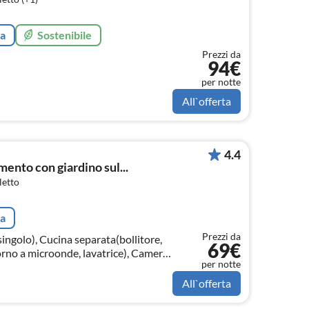
ta
Sostenibile
Prezzi da
94€
per notte
All`offerta
4.4
ento con giardino sul...
letto
ta
Prezzi da
ingolo), Cucina separata(bollitore,
69€
forno a microonde, lavatrice), Camera
per notte
ale), Bagno(vasca)
All`offerta