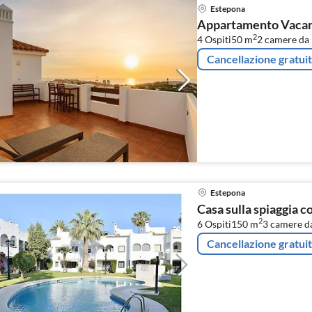
Estepona
Appartamento Vacanz
2
4 Ospiti
50 m
2
camere da 
Cancellazione gratui
Estepona
Casa sulla spiaggia c
2
6 Ospiti
150 m
3
camere da
Cancellazione gratui