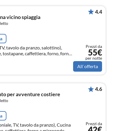
4.4
a vicino spiaggia
letto
ta
Prezzi da
V, tavolo da pranzo, salottino),
55€
 tostapane, caffettiera, forno, forno
per notte
, congelatore, Spremiagrumi, )
All`offerta
4.6
to per avventure costiere
letto
ta
Prezzi da
niale, TV, tavolo da pranzo), Cucina
42€
e, caffettiera, forno a microonde,