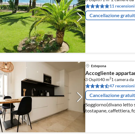
11 recensioni
Cancellazione gratui
Estepona
Accogliente appartam
2
3 Ospiti
40 m
1
camera da 
47 recensioni
Cancellazione gratui
Soggiorno(divano letto s
tostapane, caffettiera, 
da letto(letto matrimoni