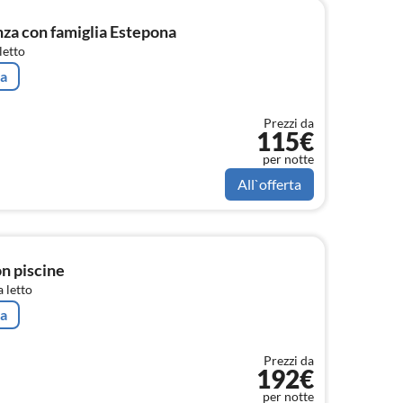
a con famiglia Estepona
letto
ta
Prezzi da
115€
per notte
All`offerta
on piscine
 letto
ta
Prezzi da
192€
per notte