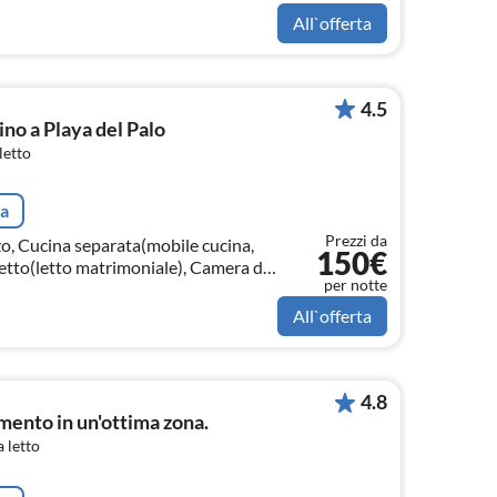
All`offerta
4.5
no a Playa del Palo
letto
ta
Prezzi da
zo, Cucina separata(mobile cucina,
150€
letto(letto matrimoniale), Camera da
per notte
 letto a castello)
All`offerta
4.8
ento in un'ottima zona.
 letto