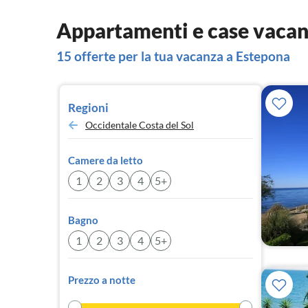
Appartamenti e case vacan
15 offerte per la tua vacanza a Estepona
Regioni
Occidentale Costa del Sol
Camere da letto
1
2
3
4
5+
Bagno
1
2
3
4
5+
Prezzo a notte