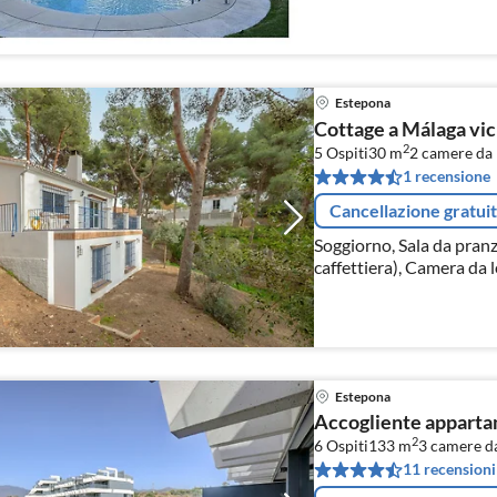
Estepona
Cottage a Málaga vici
2
5 Ospiti
30 m
2
camere da 
1 recensione
Cancellazione gratui
Soggiorno, Sala da pran
caffettiera), Camera da 
letto(letto matrimoniale,
Estepona
Accogliente appartam
2
6 Ospiti
133 m
3
camere da
11 recensioni