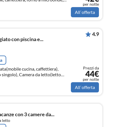
per notte
 Bagno(doccia, WC)
All`offerta
4.9
ato con piscina e...
ta
Prezzi da
ta(mobile cucina, caffettiera),
44€
 singolo), Camera da letto(letto
per notte
All`offerta
canze con 3 camere da...
 letto