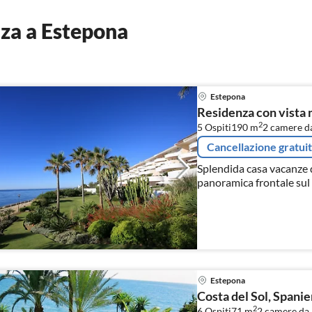
za a Estepona
Estepona
Residenza con vista 
2
5 Ospiti
190 m
2
camere da
Cancellazione gratui
Splendida casa vacanze d
panoramica frontale sul
Estepona
Costa del Sol, Spanie
2
6 Ospiti
71 m
2
camere da l