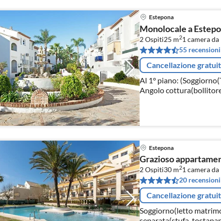
Estepona
Monolocale a Estepon
2
2 Ospiti
25 m
1
camera da 
55 recensioni
Cancellazione gratui
Al 1° piano: (Soggiorno(T
Angolo cottura(bollitore,
a microonde, frigorifero
Estepona
Grazioso appartamen
2
2 Ospiti
30 m
1
camera da 
20 recensioni
Cancellazione gratui
Soggiorno(letto matrimo
separata(stufa, tostapan