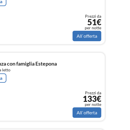
ta
Prezzi da
51€
per notte
All`offerta
a con famiglia Estepona
 letto
ta
Prezzi da
133€
per notte
All`offerta