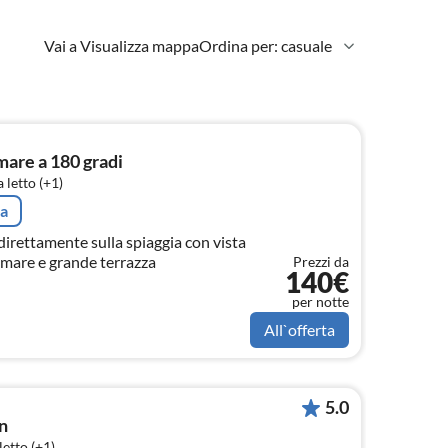
Vai a Visualizza mappa
Ordina per: casuale
mare a 180 gradi
 letto (+1)
ta
irettamente sulla spiaggia con vista
 mare e grande terrazza
Prezzi da
140€
per notte
All`offerta
5.0
n
etto (+1)