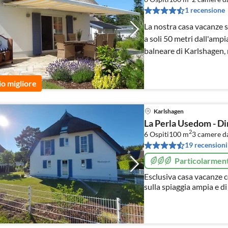
1 recensione
La nostra casa vacanze s
a soli 50 metri dall'ampia
balneare di Karlshagen,
Usedom, di recente cos
io migliore
Karlshagen
La Perla Usedom - Di
2
6 Ospiti
100 m
3
camere da
19 recensioni
Particolarment
Esclusiva casa vacanze c
sulla spiaggia ampia e di
letto, camino, biciclette,