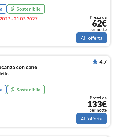
ta
Sostenibile
Prezzi da
2027 - 21.03.2027
62€
per notte
All`offerta
4.7
acanza con cane
letto
ta
Sostenibile
Prezzi da
133€
per notte
All`offerta