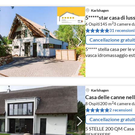
Karlshagen
5*****star casa di lus
2
6 Ospiti
145 m
3
camere da
31 recensioni
Cancellazione gratui
5***** stella casa per le 
vasca idromassaggio es
camino, sauna, 3 camere 
4 x TV, DVD, WLAN DSL,
Karlshagen
Casa delle canne nell
2
8 Ospiti
200 m
4
camere da
2 recensioni
Cancellazione gratui
5 STELLE 200 QM Casa 
BENESSERE