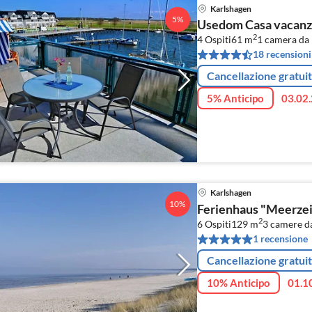
Karlshagen
5%
Usedom Casa vacanz
2
4 Ospiti
61 m
1
camera da l
18 recensioni
Cancellazione gratui
5% Anticipo
03.02.
Karlshagen
10%
Ferienhaus "Meerzei
2
6 Ospiti
129 m
3
camere da
1 recensione
Cancellazione gratui
10% Anticipo
01.1