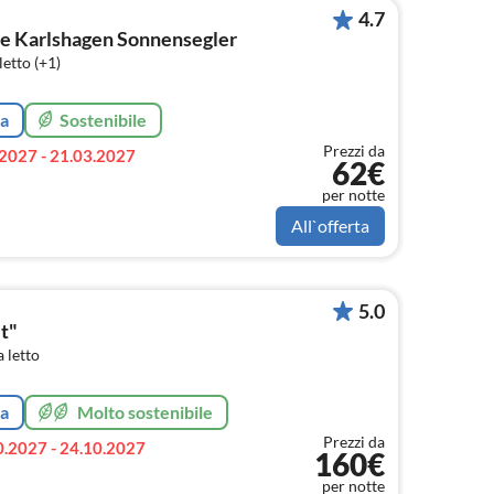
4.7
e Karlshagen Sonnensegler
etto (+1)
ta
Sostenibile
Prezzi da
2027 - 21.03.2027
62€
per notte
All`offerta
5.0
t"
 letto
ta
Molto sostenibile
Prezzi da
0.2027 - 24.10.2027
160€
per notte