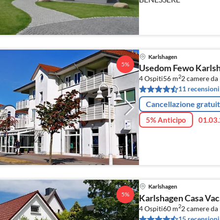
Karlshagen
5%
Usedom Fewo Karlsh
2
4 Ospiti
56 m
2
camere da 
11 recensioni
Cancellazione gratui
5% Anticipo
01.03.
Karlshagen
5%
Karlshagen Casa Vac
2
4 Ospiti
60 m
2
camere da 
15 recensioni