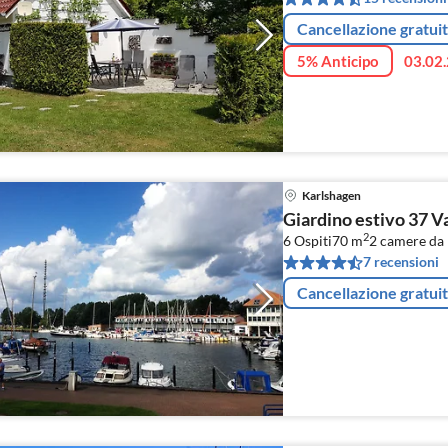
Cancellazione gratui
5% Anticipo
03.02.
Karlshagen
Giardino estivo 37 V
2
6 Ospiti
70 m
2
camere da 
7 recensioni
Cancellazione gratui