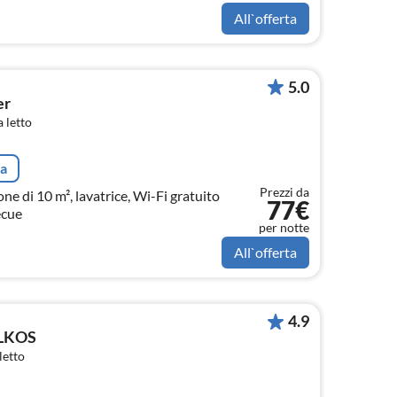
All`offerta
5.0
er
 letto
ta
Prezzi da
 di 10 m², lavatrice, Wi-Fi gratuito
77€
ecue
per notte
All`offerta
4.9
OLKOS
letto