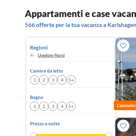
Appartamenti e case vacan
566 offerte per la tua vacanza a Karlshage
Regioni
Usedom-Nord
Camere da letto
1
2
3
4
5+
Bagno
L’annunc
1
2
3
4
5+
Prezzo a notte