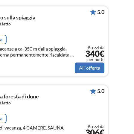
5.0
so sulla spiaggia
 letto
ta
Prezzi da
vacanze a ca. 350 m dalla spiaggia,
340€
terna permanentemente riscaldata,
per notte
da letto, 2 bagni, terreno di 850 mq,
 sistema Bose
All`offerta
5.0
a foresta di dune
 letto
ta
Prezzi da
di vacanza, 4 CAMERE, SAUNA
306€