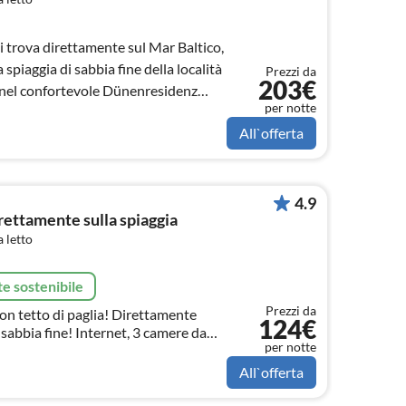
i trova direttamente sul Mar Baltico,
 spiaggia di sabbia fine della località
Prezzi da
203€
 nel confortevole Dünenresidenz
per notte
truzione
All`offerta
4.9
rettamente sulla spiaggia
 letto
e sostenibile
Prezzi da
on tetto di paglia! Direttamente
124€
 sabbia fine! Internet, 3 camere da
per notte
 sauna, cucina completa ...
All`offerta