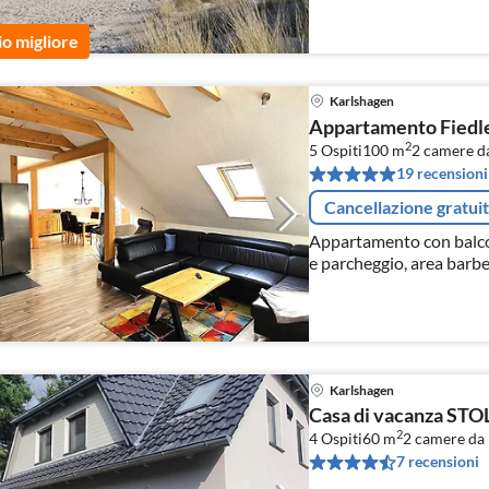
io migliore
Karlshagen
Appartamento Fiedl
2
5 Ospiti
100 m
2
camere da
19 recensioni
Cancellazione gratui
Appartamento con balcone
e parcheggio, area barb
Karlshagen
Casa di vacanza ST
2
4 Ospiti
60 m
2
camere da 
7 recensioni