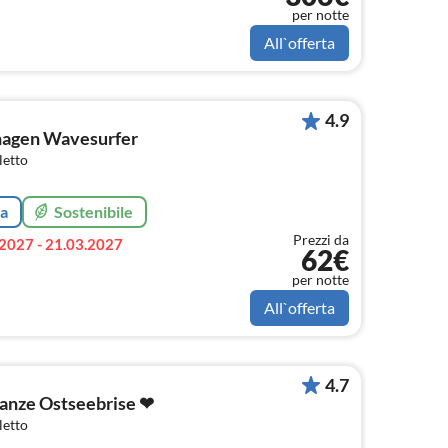
per notte
All`offerta
4.9
agen Wavesurfer
letto
ta
Sostenibile
Prezzi da
2027 - 21.03.2027
62€
per notte
All`offerta
4.7
anze Ostseebrise ❤
letto