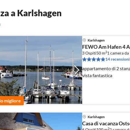
za a Karlshagen
n
Karlshagen
FEWO Am Hafen 4 A
2
3 Ospiti
50 m
1
camera da l
14 recensioni
appartamento di 2 stanz
vista fantastica
io migliore
Karlshagen
Casa di vacanza Os
2
6 Ospiti
100 m
2
camere da