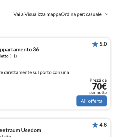
Vai a Visualizza mappa
Ordina per: casuale
5.0
ppartamento 36
etto (+1)
e direttamente sul porto con una
Prezzi da
70€
per notte
All`offerta
4.8
tseetraum Usedom
 letto