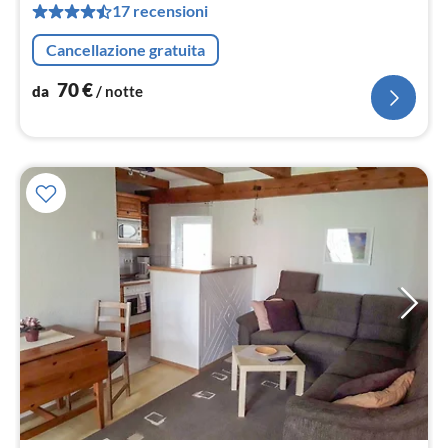
17 recensioni
pe
not
Cancellazione gratuita
70
€
da
/ notte