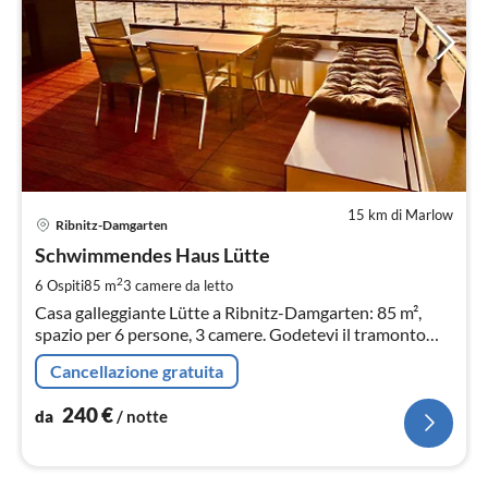
15 km di Marlow
Pre
Ribnitz-Damgarten
da
2
Schwimmendes Haus Lütte
pe
2
6 Ospiti
85 m
3
camere da letto
not
Casa galleggiante Lütte a Ribnitz-Damgarten: 85 m²,
spazio per 6 persone, 3 camere. Godetevi il tramonto
sulla terrazza sul tetto con vista sul Bodden.
Cancellazione gratuita
240
€
da
/ notte