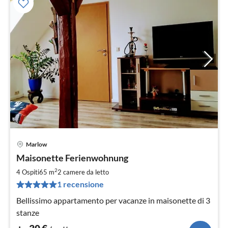
Marlow
Pre
Maisonette Ferienwohnung
da
3
2
4 Ospiti
65 m
2
camere da letto
pe
1 recensione
not
Bellissimo appartamento per vacanze in maisonette di 3
stanze