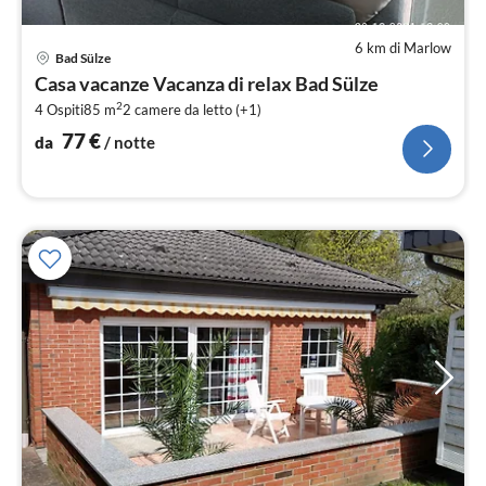
6 km di Marlow
Pre
Bad Sülze
da
Casa vacanze Vacanza di relax Bad Sülze
7
2
4 Ospiti
85 m
2
camere da letto (+1)
pe
not
77
€
da
/ notte