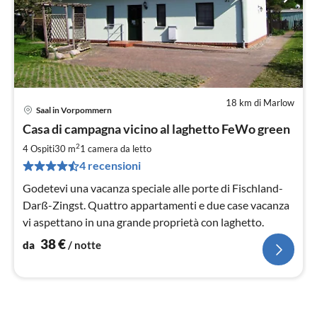
18 km di Marlow
Saal in Vorpommern
Pre
Casa di campagna vicino al laghetto FeWo green
da
3
2
4 Ospiti
30 m
1
camera da letto
pe
4 recensioni
not
Godetevi una vacanza speciale alle porte di Fischland-
Darß-Zingst. Quattro appartamenti e due case vacanza
vi aspettano in una grande proprietà con laghetto.
38
€
da
/ notte