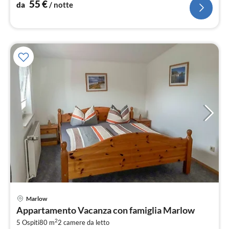
55
€
da
/ notte
Marlow
Pre
Appartamento Vacanza con famiglia Marlow
da
2
7
5 Ospiti
80 m
2
camere da letto