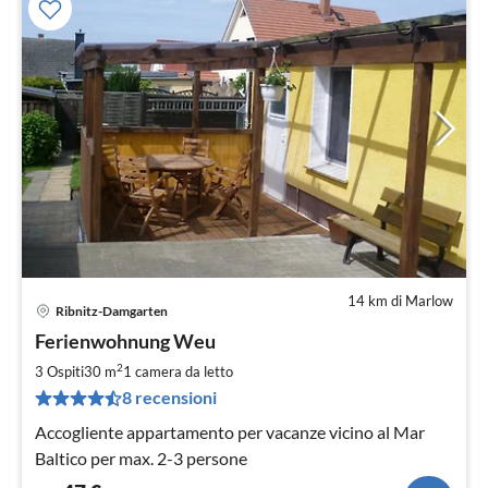
14 km di Marlow
Ribnitz-Damgarten
Pre
Ferienwohnung Weu
da
4
2
3 Ospiti
30 m
1
camera da letto
pe
8 recensioni
not
Accogliente appartamento per vacanze vicino al Mar
Baltico per max. 2-3 persone