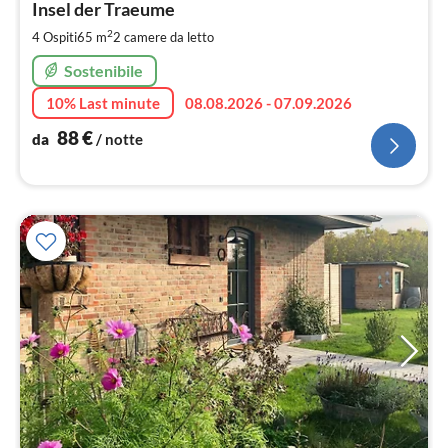
8
Insel der Traeume
pe
2
4 Ospiti
65 m
2
camere da letto
not
Sostenibile
10% Last minute
08.08.2026 - 07.09.2026
88
€
da
/ notte