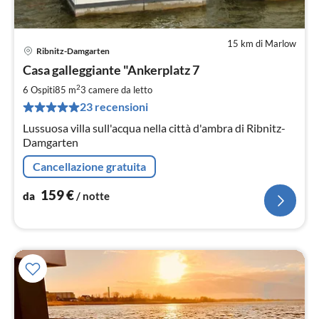
15 km di Marlow
Ribnitz-Damgarten
Pre
Casa galleggiante "Ankerplatz 7
da
1
2
6 Ospiti
85 m
3
camere da letto
pe
23 recensioni
not
Lussuosa villa sull'acqua nella città d'ambra di Ribnitz-
Damgarten
Cancellazione gratuita
159
€
da
/ notte