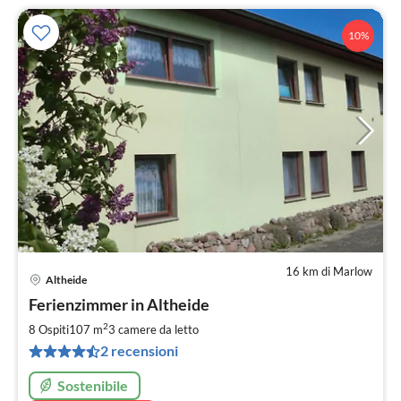
10%
16 km di Marlow
Altheide
Pre
Ferienzimmer in Altheide
da
1
2
8 Ospiti
107 m
3
camere da letto
pe
2 recensioni
not
Sostenibile