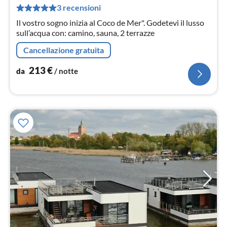
pe
3 recensioni
not
Il vostro sogno inizia al Coco de Mer". Godetevi il lusso
sull’acqua con: camino, sauna, 2 terrazze
Cancellazione gratuita
213
€
da
/ notte