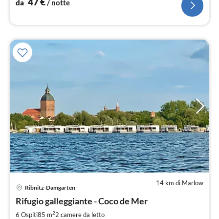
47
€
da
/ notte
14 km di Marlow
Ribnitz-Damgarten
Pre
Rifugio galleggiante - Coco de Mer
da
2
2
6 Ospiti
85 m
2
camere da letto