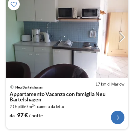
17 km di Marlow
Pre
Neu Bartelshagen
da
Appartamento Vacanza con famiglia Neu
9
Bartelshagen
pe
2
2 Ospiti
50 m
1
camera da letto
not
97
€
da
/ notte