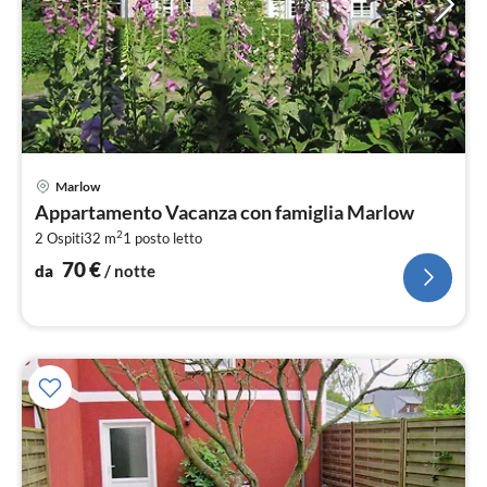
Pre
Marlow
da
Appartamento Vacanza con famiglia Marlow
7
2
2 Ospiti
32 m
1
posto letto
pe
not
70
€
da
/ notte