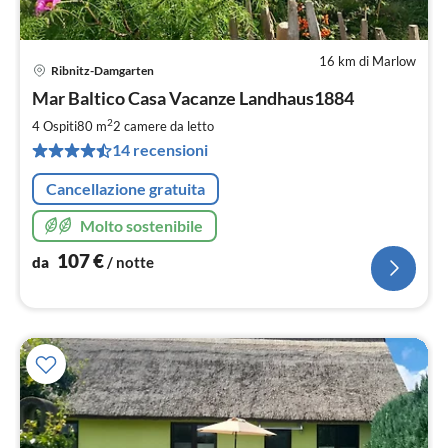
16 km di Marlow
Ribnitz-Damgarten
Pre
Mar Baltico Casa Vacanze Landhaus1884
da
1
2
4 Ospiti
80 m
2
camere da letto
pe
14 recensioni
not
Cancellazione gratuita
Molto sostenibile
107
€
da
/ notte