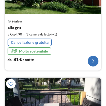
Pre
Marlow
da
8
alla gru
pe
2
5 Ospiti
90 m
2
camere da letto (+1)
not
Cancellazione gratuita
Molto sostenibile
81
€
da
/ notte