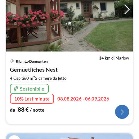
14 km di Marlow
Pre
Ribnitz-Damgarten
da
8
Gemuetliches Nest
pe
2
4 Ospiti
60 m
2
camere da letto
not
Sostenibile
10% Last minute
08.08.2026 - 06.09.2026
88
€
da
/ notte