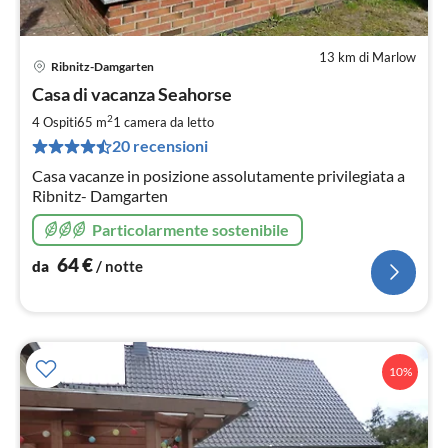
13 km di Marlow
Ribnitz-Damgarten
Pre
Casa di vacanza Seahorse
da
6
2
4 Ospiti
65 m
1
camera da letto
pe
20 recensioni
not
Casa vacanze in posizione assolutamente privilegiata a
Ribnitz- Damgarten
Particolarmente sostenibile
64
€
da
/ notte
10%