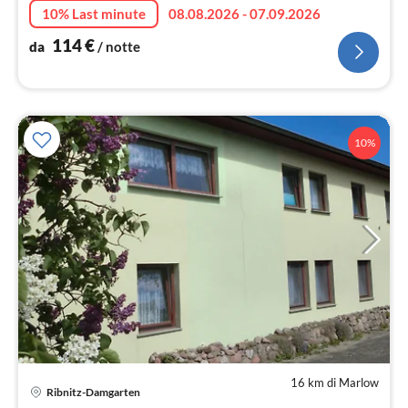
10% Last minute
08.08.2026 - 07.09.2026
114
€
da
/ notte
10%
16 km di Marlow
Pre
Ribnitz-Damgarten
da