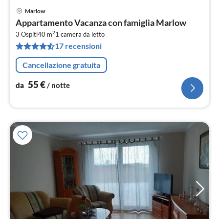
Marlow
Pre
Appartamento Vacanza con famiglia Marlow
da
2
5
3 Ospiti
40 m
1
camera da letto
17 recensioni
pe
not
Cancellazione gratuita
55
€
da
/ notte