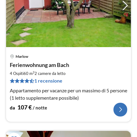
Marlow
Pre
Ferienwohnung am Bach
da
1
2
4 Ospiti
60 m
2
camere da letto
pe
1 recensione
not
Appartamento per vacanze per un massimo di 5 persone
(1 letto supplementare possibile)
107
€
da
/ notte