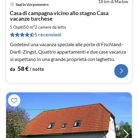
18 km di Marlow
Saal in Vorpommern
Pre
Casa di campagna vicino allo stagno Casa
da
vacanze turchese
5
2
5 Ospiti
50 m
2
camere da letto
pe
not
5 recensioni
Godetevi una vacanza speciale alle porte di Fischland-
Darß-Zingst. Quattro appartamenti e due case vacanza
vi aspettano in una grande proprietà con laghetto.
58
€
da
/ notte