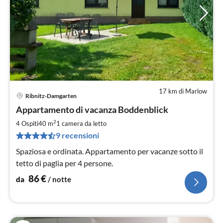
17 km di Marlow
Ribnitz-Damgarten
Pre
Appartamento di vacanza Boddenblick
da
8
2
4 Ospiti
40 m
1
camera da letto
pe
9 recensioni
not
Spaziosa e ordinata. Appartamento per vacanze sotto il
tetto di paglia per 4 persone.
86
€
da
/ notte