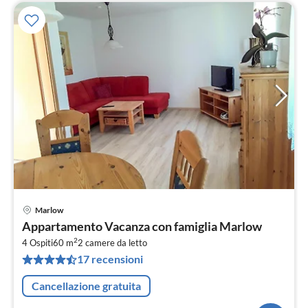
Marlow
Pre
Appartamento Vacanza con famiglia Marlow
da
2
5
4 Ospiti
60 m
2
camere da letto
17 recensioni
pe
not
Cancellazione gratuita