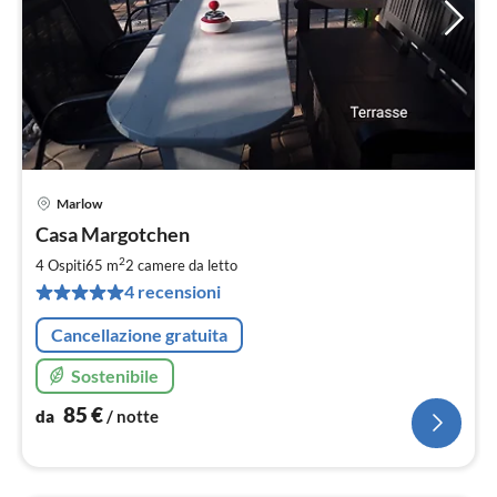
Marlow
Pre
Casa Margotchen
da
8
2
4 Ospiti
65 m
2
camere da letto
pe
4 recensioni
not
Cancellazione gratuita
Sostenibile
85
€
da
/ notte