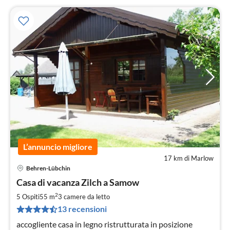
L’annuncio migliore
17 km di Marlow
Behren-Lübchin
Pre
Casa di vacanza Zilch a Samow
da
9
2
5 Ospiti
55 m
3
camere da letto
pe
13 recensioni
not
accogliente casa in legno ristrutturata in posizione