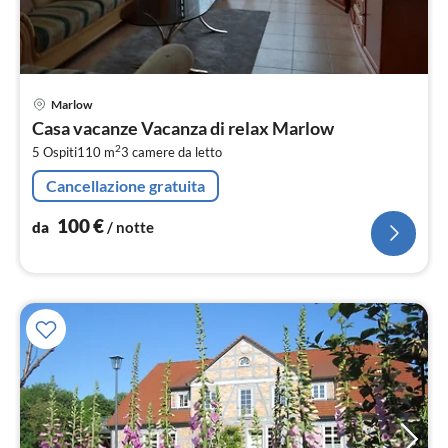
Pre
Marlow
da
Casa vacanze Vacanza di relax Marlow
1
2
5 Ospiti
110 m
3
camere da letto
pe
not
Cancellazione gratuita
100
€
da
/ notte