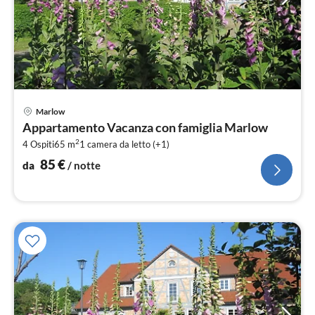
Pre
Marlow
da
Appartamento Vacanza con famiglia Marlow
8
2
4 Ospiti
65 m
1
camera da letto (+1)
pe
not
85
€
da
/ notte