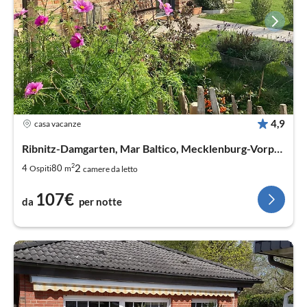
4,9
casa vacanze
Ribnitz-Damgarten, Mar Baltico, Mecklenburg-Vorpommern
2
2
4
80
Ospiti
m
camere da letto
107€
da
per notte