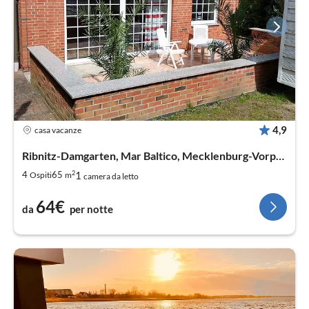
4,9
casa vacanze
Ribnitz-Damgarten, Mar Baltico, Mecklenburg-Vorpommern
2
1
4
65
Ospiti
m
camera da letto
64€
da
per notte