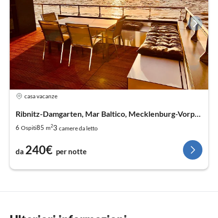
casa vacanze
Ribnitz-Damgarten, Mar Baltico, Mecklenburg-Vorpommern
2
3
6
85
Ospiti
m
camere da letto
240€
da
per notte