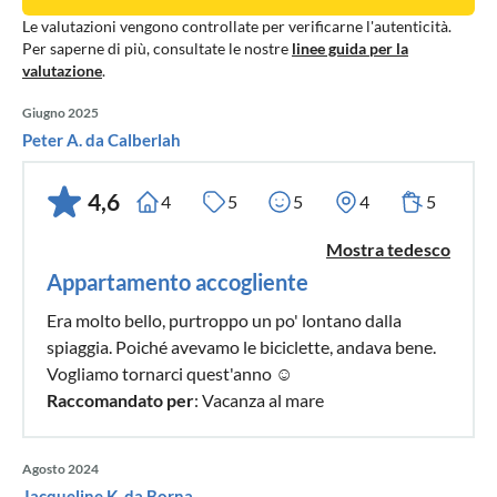
Le valutazioni vengono controllate per verificarne l'autenticità.
Per saperne di più, consultate le nostre
linee guida per la
valutazione
.
Giugno 2025
Peter A. da Calberlah
4,6
4
5
5
4
5
Mostra tedesco
Appartamento accogliente
Era molto bello, purtroppo un po' lontano dalla
spiaggia. Poiché avevamo le biciclette, andava bene.
Vogliamo tornarci quest'anno ☺️
Raccomandato per
: Vacanza al mare
Agosto 2024
Jacqueline K. da Borna