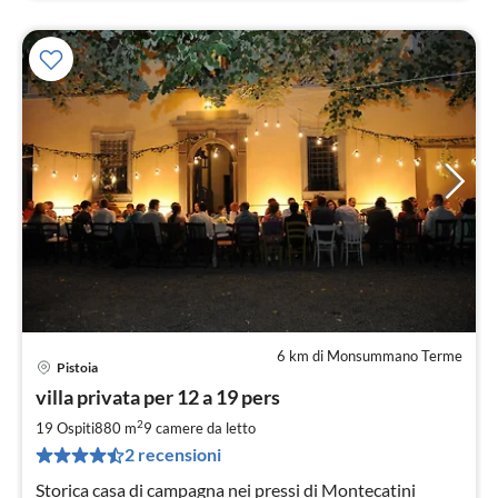
6 km di Monsummano Terme
Pistoia
Pre
villa privata per 12 a 19 pers
da
5
2
19 Ospiti
880 m
9
camere da letto
pe
2 recensioni
not
Storica casa di campagna nei pressi di Montecatini