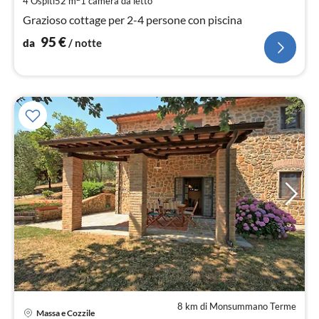
4 Ospiti
52 m
1
camera da letto
not
Grazioso cottage per 2-4 persone con piscina
95
€
da
/ notte
8 km di Monsummano Terme
Pre
Massa e Cozzile