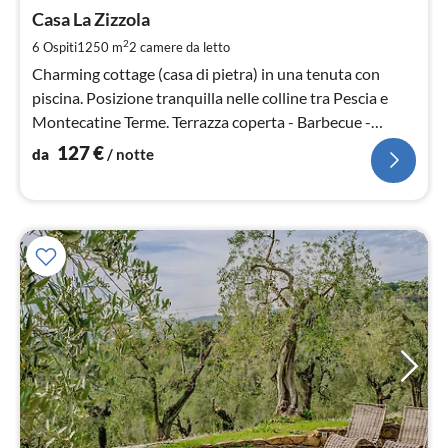
da
1
Casa La Zizzola
pe
2
6 Ospiti
1250 m
2
camere da letto
not
Charming cottage (casa di pietra) in una tenuta con
piscina. Posizione tranquilla nelle colline tra Pescia e
Montecatine Terme. Terrazza coperta - Barbecue -
Buone strutture
127
€
da
/ notte