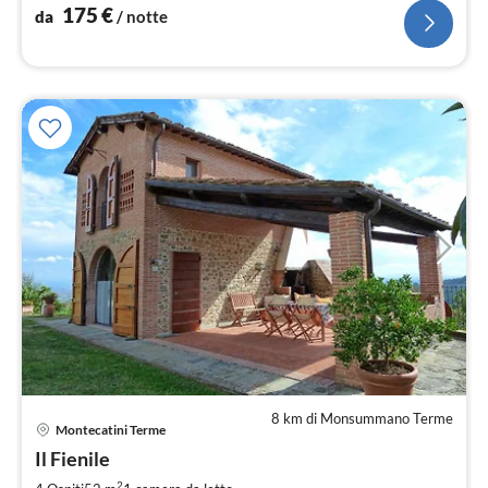
zanzariera
175
€
da
/ notte
8 km di Monsummano Terme
Pre
Montecatini Terme
da
9
Il Fienile
pe
2