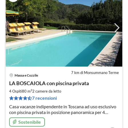
7 km di Monsummano Terme
Massa e Cozzile
Pre
LA BOSCAIOLA con piscina privata
da
1
2
4 Ospiti
80 m
2
camere da letto
pe
7 recensioni
not
Casa vacanze indipendente in Toscana ad uso esclusivo
con piscina privata in posizione panoramica per 4
persone, volentieri con cane. Completamente recintato.
Sostenibile
Aria condizionata, Wifi, TV satellitare, barbecue,