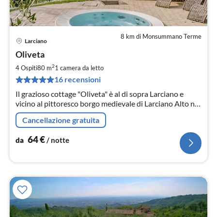
8 km di Monsummano Terme
Larciano
Pre
Oliveta
da
6
2
4 Ospiti
80 m
1
camera da letto
pe
16 recensioni
not
Il grazioso cottage "Oliveta" è al di sopra Larciano e
vicino al pittoresco borgo medievale di Larciano Alto nei
pressi di Montecatini Terme.
Cancellazione gratuita
64
€
da
/ notte