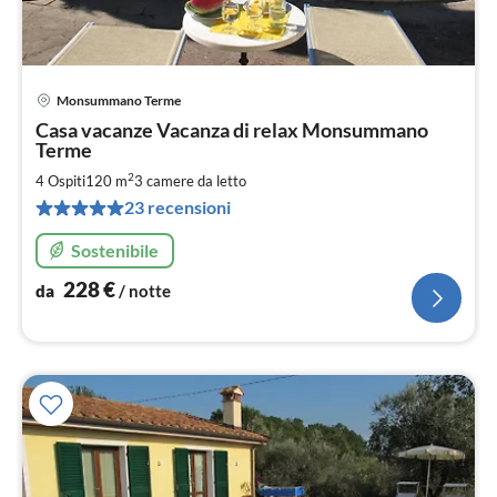
Monsummano Terme
Pre
Casa vacanze Vacanza di relax Monsummano
da
Terme
2
2
4 Ospiti
120 m
3
camere da letto
pe
not
23 recensioni
Sostenibile
228
€
da
/ notte