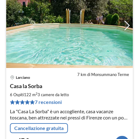
7 km di Monsummano Terme
Larciano
Pre
Casa la Sorba
da
6
2
6 Ospiti
122 m
3
camere da letto
pe
7 recensioni
not
La "Casa La Sorba" è un accogliente, casa vacanze
toscana, ben attrezzate nei pressi di Firenze con un pool
di un'ottima posizione nel giardino
Cancellazione gratuita