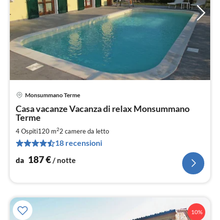
Monsummano Terme
Pre
Casa vacanze Vacanza di relax Monsummano
da
Terme
1
2
4 Ospiti
120 m
2
camere da letto
pe
not
18 recensioni
187
€
da
/ notte
10%