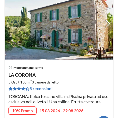
Monsummano Terme
Pre
LA CORONA
da
1
2
5 Ospiti
130 m
3
camere da letto
pe
5 recensioni
not
TOSCANA: tipico toscano villa m. Piscina privata ad uso
esclusivo nell'oliveto i. Una collina. Frutta e verdura
giardino con barbecue. Satellite, Wifi, come con il cane.
10% Promo
15.08.2026 - 29.08.2026