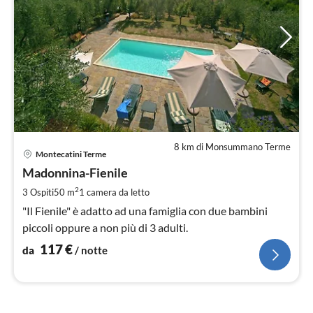
8 km di Monsummano Terme
Pre
Montecatini Terme
da
1
Madonnina-Fienile
pe
2
3 Ospiti
50 m
1
camera da letto
not
"Il Fienile" è adatto ad una famiglia con due bambini
piccoli oppure a non più di 3 adulti.
117
€
da
/ notte