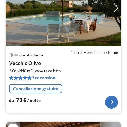
4 km di Monsummano Terme
Montecatini Terme
Pre
Vecchio Olivo
da
7
2
2 Ospiti
40 m
1
camera da letto
pe
3 recensioni
not
Cancellazione gratuita
71
€
da
/ notte