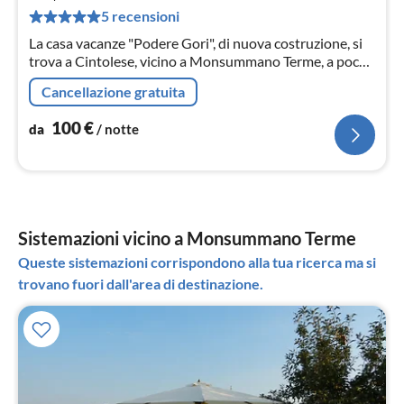
pe
5 recensioni
not
La casa vacanze "Podere Gori", di nuova costruzione, si
trova a Cintolese, vicino a Monsummano Terme, a pochi
passi dalle famose terme di Grotta Giusti.
Cancellazione gratuita
100
€
da
/ notte
Sistemazioni vicino a Monsummano Terme
Queste sistemazioni corrispondono alla tua ricerca ma si
trovano fuori dall'area di destinazione.