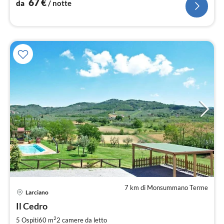
67
€
da
/ notte
7 km di Monsummano Terme
Larciano
Pre
Il Cedro
da
7
2
5 Ospiti
60 m
2
camere da letto