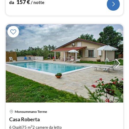
157
€
da
/ notte
Monsummano Terme
Pre
Casa Roberta
da
1
2
6 Ospiti
75 m
2
camere da letto