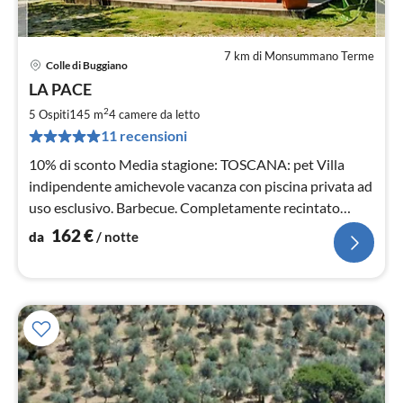
7 km di Monsummano Terme
Colle di Buggiano
Pre
LA PACE
da
1
2
5 Ospiti
145 m
4
camere da letto
pe
11 recensioni
not
10% di sconto Media stagione: TOSCANA: pet Villa
indipendente amichevole vacanza con piscina privata ad
uso esclusivo. Barbecue. Completamente recintato
giardino con uliveto.
162
€
da
/ notte