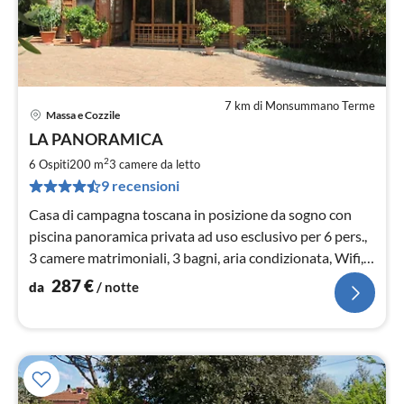
7 km di Monsummano Terme
Massa e Cozzile
Pre
LA PANORAMICA
da
2
2
6 Ospiti
200 m
3
camere da letto
pe
9 recensioni
not
Casa di campagna toscana in posizione da sogno con
piscina panoramica privata ad uso esclusivo per 6 pers.,
3 camere matrimoniali, 3 bagni, aria condizionata, Wifi,
TV SAT, barbecue, completamente recintata, fino a 4
287
€
da
/ notte
cani benvenuti.