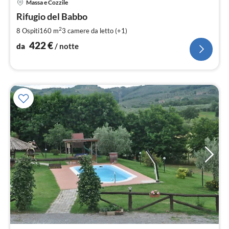
Massa e Cozzile
da
4
Rifugio del Babbo
pe
2
8 Ospiti
160 m
3
camere da letto (+1)
not
422
€
da
/ notte