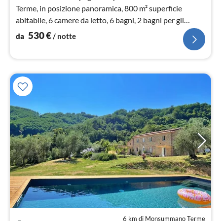
Terme, in posizione panoramica, 800 m² superficie
abitabile, 6 camere da letto, 6 bagni, 2 bagni per gli
ospiti, giardino di 1000 m², piscina, Wi-Fi, TV satellitare
530
€
da
/ notte
6 km di Monsummano Terme
Pre