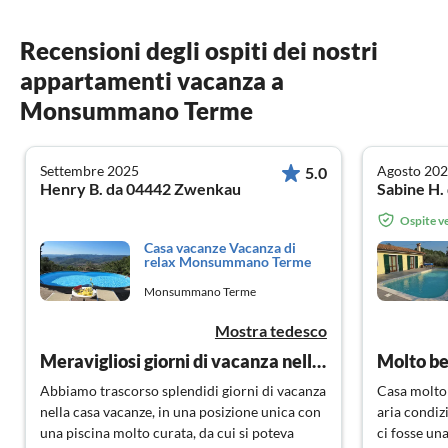
Recensioni degli ospiti dei nostri
appartamenti vacanza a
Monsummano Terme
Settembre 2025
Agosto 20
5.0
Henry B. da 04442 Zwenkau
Sabine H.
Ospite ve
Casa vacanze Vacanza di
relax Monsummano Terme
Monsummano Terme
Mostra tedesco
Meravigliosi giorni di vacanza nella casa vacanze La Casa della Madonna
Molto be
Abbiamo trascorso splendidi giorni di vacanza
Casa molto 
nella casa vacanze, in una posizione unica con
aria condiz
una piscina molto curata, da cui si poteva
ci fosse un