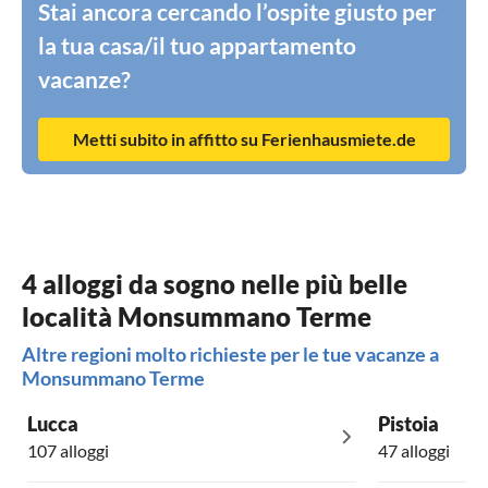
Stai ancora cercando l’ospite giusto per
la tua casa/il tuo appartamento
vacanze?
Metti subito in affitto su Ferienhausmiete.de
4 alloggi da sogno nelle più belle
località Monsummano Terme
Altre regioni molto richieste per le tue vacanze a
Monsummano Terme
Lucca
Pistoia
107 alloggi
47 alloggi