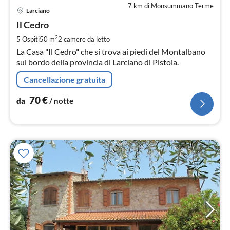
7 km di Monsummano Terme
Pre
Larciano
da
7
Il Cedro
pe
2
5 Ospiti
50 m
2
camere da letto
not
La Casa "Il Cedro" che si trova ai piedi del Montalbano
sul bordo della provincia di Larciano di Pistoia.
Cancellazione gratuita
70
€
da
/ notte