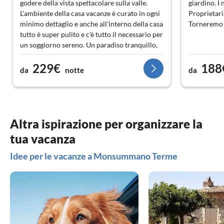
godere della vista spettacolare sulla valle.
giardino. I
L'ambiente della casa vacanze è curato in ogni
Proprietari
minimo dettaglio e anche all'interno della casa
Torneremo 
tutto è super pulito e c'è tutto il necessario per
un soggiorno sereno. Un paradiso tranquillo,
perfetto per rilassarsi e recuperare in assoluta
229€
188
silenzio, circondati da alberi di ulivo verdi.
da
notte
da
Siamo stati accolti calorosamente dalla
signora Corsten e dai proprietari Laura e
Guiseppe, tutte le formalità sono andate a
buon fine senza problemi, dal primo contatto
fino all'addio. Siamo rimasti affascinati da
Altra ispirazione per organizzare la
questo straordinario, unico luogo, dal quale si
tua vacanza
può godere di una vista incredibile sulle
colline e montagne della Toscana da diverse
Idee per le vacanze a Monsummano Terme
terrazze in qualsiasi momento della giornata.
Guardare il gioco delle nuvole durante il
giorno, scoprire un arcobaleno, seguire il
tramonto la sera e guardare le luci scintillanti
delle città nel valle. Ci sono molte possibilità
per esplorare le città, andare a fare il bagno al
mare, ma anche trascorrere giornate rilassanti