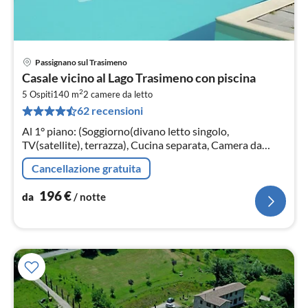
Passignano sul Trasimeno
Pre
Casale vicino al Lago Trasimeno con piscina
da
2
1
5 Ospiti
140 m
2
camere da letto
62 recensioni
pe
not
Al 1° piano: (Soggiorno(divano letto singolo,
TV(satellite), terrazza), Cucina separata, Camera da
letto(letto matrimoniale), Camera da letto(3x letto
Cancellazione gratuita
singolo)
196
€
da
/ notte