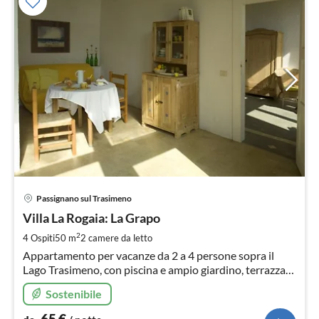
Pre
Passignano sul Trasimeno
da
6
Villa La Rogaia: La Grapo
pe
2
4 Ospiti
50 m
2
camere da letto
not
Appartamento per vacanze da 2 a 4 persone sopra il
Lago Trasimeno, con piscina e ampio giardino, terrazza
solarium
Sostenibile
65
€