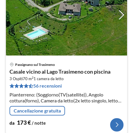
Passignano sul Trasimeno
Pre
Casale vicino al Lago Trasimeno con piscina
da
2
1
3 Ospiti
70 m
1
camera da letto
56 recensioni
pe
not
Pianterreno: (Soggiorno(TV(satellite)), Angolo
cottura(forno), Camera da letto(2x letto singolo, letto
matrimoniale), Bagno(doccia, lavandino, WC))
Cancellazione gratuita
173
€
da
/ notte