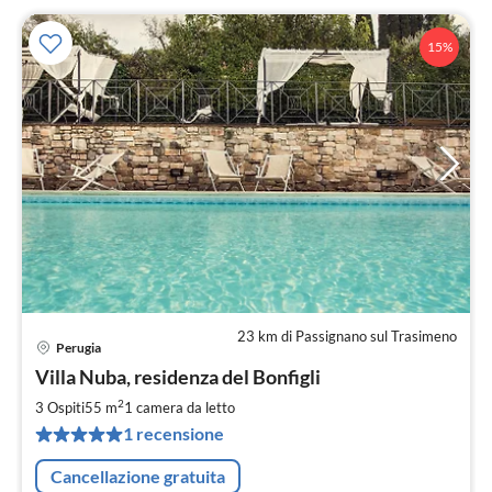
15%
23 km di Passignano sul Trasimeno
Perugia
Pre
Villa Nuba, residenza del Bonfigli
da
1
2
3 Ospiti
55 m
1
camera da letto
pe
1 recensione
not
Cancellazione gratuita