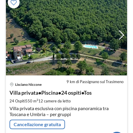
9 km di Passignano sul Trasimeno
Pre
Lisciano Niccone
da
7
Villa privata•Piscina•24 ospiti•Tos
pe
2
24 Ospiti
550 m
12
camere da letto
not
Villa privata esclusiva con piscina panoramica tra
Toscana e Umbria – per gruppi
Cancellazione gratuita