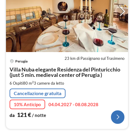
23 km di Passignano sul Trasimeno
Pre
Perugia
da
1
Villa Nuba elegante Residenza del Pinturicchio
(just 5 min. medieval center of Perugia )
pe
not
2
6 Ospiti
80 m
3
camere da letto
Cancellazione gratuita
10% Anticipo
04.04.2027 - 08.08.2028
121
€
da
/ notte