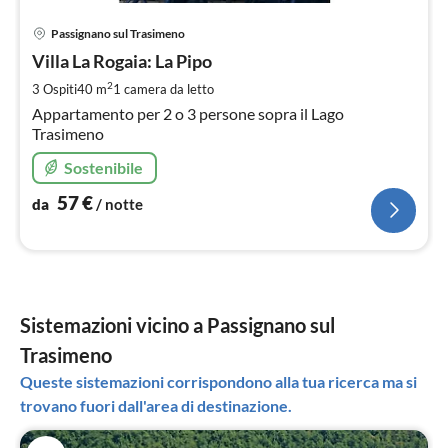
Pre
Passignano sul Trasimeno
da
5
Villa La Rogaia: La Pipo
pe
2
3 Ospiti
40 m
1
camera da letto
not
Appartamento per 2 o 3 persone sopra il Lago
Trasimeno
Sostenibile
57
€
da
/ notte
Sistemazioni vicino a Passignano sul
Trasimeno
Queste sistemazioni corrispondono alla tua ricerca ma si
trovano fuori dall'area di destinazione.