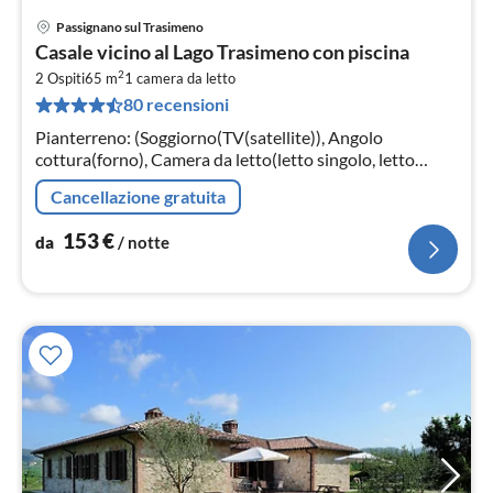
Passignano sul Trasimeno
Pre
Casale vicino al Lago Trasimeno con piscina
da
2
1
2 Ospiti
65 m
1
camera da letto
80 recensioni
pe
not
Pianterreno: (Soggiorno(TV(satellite)), Angolo
cottura(forno), Camera da letto(letto singolo, letto
matrimoniale), Bagno(doccia, lavandino, WC, bidet))
Cancellazione gratuita
153
€
da
/ notte