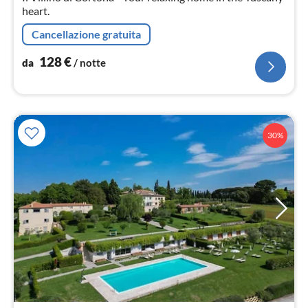
heart.
Cancellazione gratuita
128
€
da
/ notte
30%