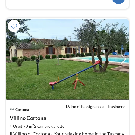
16 km di Passignano sul Trasimeno
Pre
Cortona
da
1
Villino Cortona
pe
2
4 Ospiti
90 m
2
camere da letto
not
Il Villino di Cortona - Your relaxing home in the Tuscany