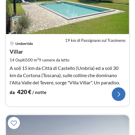
19 km di Passignano sul Trasimeno
Pre
Umbertide
da
4
Villar
pe
2
14 Ospiti
500 m
9
camere da letto
not
A soli 15 km da Città di Castello (Umbria) ed a soli 30
km da Cortona (Toscana), sulle colline che dominano
l'Alta Valle del Tevere, sorge "Villa Villar". Un paradiso.
420
€
da
/ notte