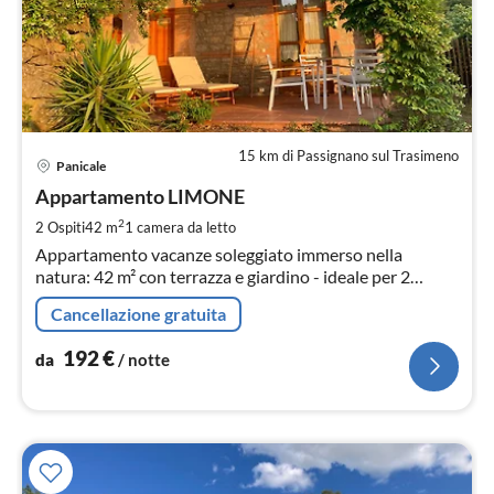
15 km di Passignano sul Trasimeno
Pre
Panicale
da
1
Appartamento LIMONE
pe
2
2 Ospiti
42 m
1
camera da letto
not
Appartamento vacanze soleggiato immerso nella
natura: 42 m² con terrazza e giardino - ideale per 2
persone
Cancellazione gratuita
192
€
da
/ notte