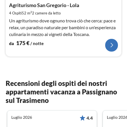
da
1
Agriturismo San Gregorio - Lola
pe
2
4 Ospiti
52 m
2
camere da letto
not
Un agriturismo dove ognuno trova ciò che cerca: pace e
relax, un paradiso naturale per bambini o un'esperienza
culinaria in mezzo ai vigneti della Toscana.
175
€
da
/ notte
Recensioni degli ospiti dei nostri
appartamenti vacanza a Passignano
sul Trasimeno
Luglio 2026
Luglio 202
4.4