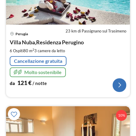
23 km di Passignano sul Trasimeno
Pre
Perugia
da
1
Villa Nuba,Residenza Perugino
pe
2
6 Ospiti
80 m
3
camere da letto
not
Cancellazione gratuita
Molto sostenibile
121
€
da
/ notte
10%