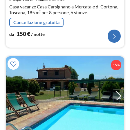
not
Casa vacanze Casa Carsignano a Mercatale di Cortona,
Toscana, 185 m² per 8 persone, 6 stanze.
Cancellazione gratuita
150
€
da
/ notte
15%