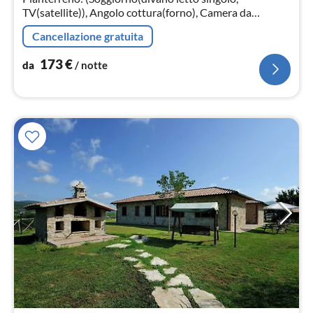
TV(satellite)), Angolo cottura(forno), Camera da
letto(2x letto singolo, letto matrimoniale),
Cancellazione gratuita
Bagno(doccia, lavandino, WC, bidet))
173
€
da
/ notte