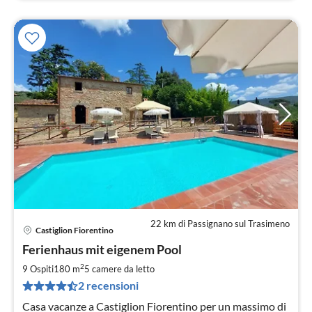
22 km di Passignano sul Trasimeno
Castiglion Fiorentino
Pre
Ferienhaus mit eigenem Pool
da
1
2
9 Ospiti
180 m
5
camere da letto
pe
2 recensioni
not
Casa vacanze a Castiglion Fiorentino per un massimo di