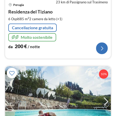
23 km di Passignano sul Trasimeno
Pre
Perugia
da
2
Residenza del Tiziano
pe
2
6 Ospiti
85 m
2
camere da letto (+1)
not
Cancellazione gratuita
Molto sostenibile
200
€
da
/ notte
10%