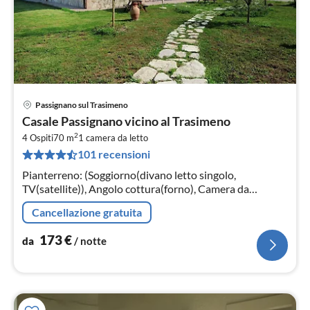
Passignano sul Trasimeno
Pre
Casale Passignano vicino al Trasimeno
da
2
1
4 Ospiti
70 m
1
camera da letto
101 recensioni
pe
not
Pianterreno: (Soggiorno(divano letto singolo,
TV(satellite)), Angolo cottura(forno), Camera da
letto(2x letto singolo, letto matrimoniale),
Cancellazione gratuita
Bagno(doccia, lavandino, WC, bidet))
173
€
da
/ notte