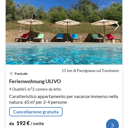
15 km di Passignano sul Trasimeno
Pre
Panicale
da
1
Ferienwohnung ULIVO
pe
2
4 Ospiti
65 m
2
camere da letto
not
Caratteristico appartamento per vacanze immerso nella
natura: 65 m² per 2-4 persone
Cancellazione gratuita
192
€
da
/ notte