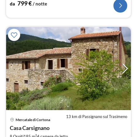
799
€
da
/ notte
13 km di Passignano sul Trasimeno
Pre
Mercatale di Cortona
da
1
Casa Carsignano
pe
2
8 Ospiti
185 m
4
camere da letto