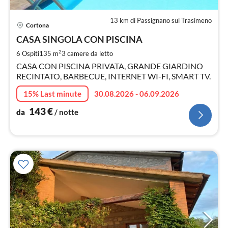
13 km di Passignano sul Trasimeno
Pre
Cortona
da
1
CASA SINGOLA CON PISCINA
pe
2
6 Ospiti
135 m
3
camere da letto
not
CASA CON PISCINA PRIVATA, GRANDE GIARDINO
RECINTATO, BARBECUE, INTERNET WI-FI, SMART TV.
15% Last minute
30.08.2026 - 06.09.2026
143
€
da
/ notte