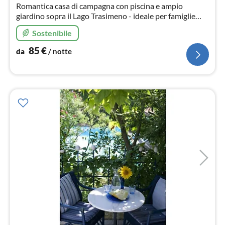
not
Romantica casa di campagna con piscina e ampio
giardino sopra il Lago Trasimeno - ideale per famiglie
con bambini!
Sostenibile
85
€
da
/ notte