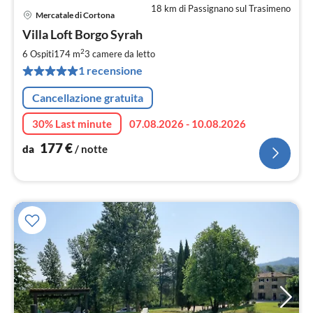
18 km di Passignano sul Trasimeno
Mercatale di Cortona
Pre
Villa Loft Borgo Syrah
da
1
2
6 Ospiti
174 m
3
camere da letto
pe
1 recensione
not
Cancellazione gratuita
30% Last minute
07.08.2026 - 10.08.2026
177
€
da
/ notte