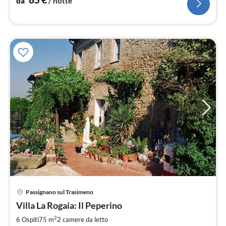
da
/ notte
Pre
Passignano sul Trasimeno
da
8
Villa La Rogaia: Il Peperino
pe
2
6 Ospiti
75 m
2
camere da letto