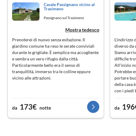
Casale Passignano vicino al
Trasimeno
Passignano sul Trasimeno
Mostra tedesco
Prenoterei di nuovo senza esitazione. Il
L'indirizzo 
giardino comune ha reso le serate conviviali
diverso da 
durante le grigliate. È semplice ma accogliente
Siamo arriva
e sembra un vero rifugio dalla città.
difficile tro
Particolarmente bello era il senso di
All'inizio n
tranquillità, immerso tra le colline eppure
Potrebbe ess
vicino alle attrazioni.
portare buo
della casa 
con i piedi 
diverse volt
un lago pri
173€
196
da
notte
da
affatto vero
non esiste, 
bello se qu
rimosso.