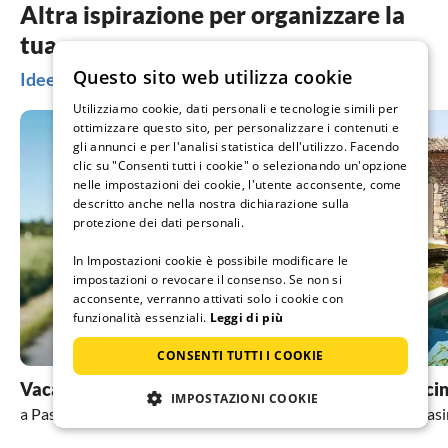
Altra ispirazione per organizzare la
tua vacanza
Questo sito web utilizza cookie
Idee per le vacanze a Passignano sul Trasimeno
Utilizziamo cookie, dati personali e tecnologie simili per
ottimizzare questo sito, per personalizzare i contenuti e
gli annunci e per l'analisi statistica dell'utilizzo. Facendo
clic su "Consenti tutti i cookie" o selezionando un'opzione
nelle impostazioni dei cookie, l'utente acconsente, come
descritto anche nella nostra dichiarazione sulla
protezione dei dati personali.
In Impostazioni cookie è possibile modificare le
impostazioni o revocare il consenso. Se non si
acconsente, verranno attivati solo i cookie con
funzionalità essenziali.
Leggi di più
CONSENTI TUTTI I COOKIE
Vacanza con il cane
Vacanza con pisci
IMPOSTAZIONI COOKIE
a Passignano sul Trasimeno
a Passignano sul Tra