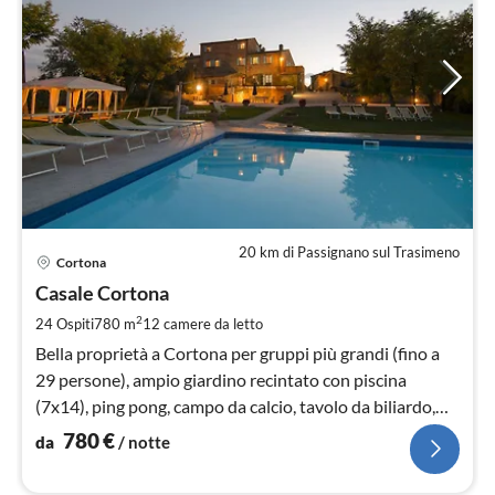
20 km di Passignano sul Trasimeno
Pre
Cortona
da
7
Casale Cortona
pe
2
24 Ospiti
780 m
12
camere da letto
not
Bella proprietà a Cortona per gruppi più grandi (fino a
29 persone), ampio giardino recintato con piscina
(7x14), ping pong, campo da calcio, tavolo da biliardo,
WIFI
780
€
da
/ notte