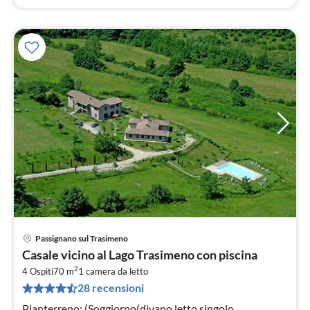
Passignano sul Trasimeno
Pre
Casale vicino al Lago Trasimeno con piscina
da
2
1
4 Ospiti
70 m
1
camera da letto
28 recensioni
pe
not
Pianterreno: (Soggiorno(divano letto singolo,