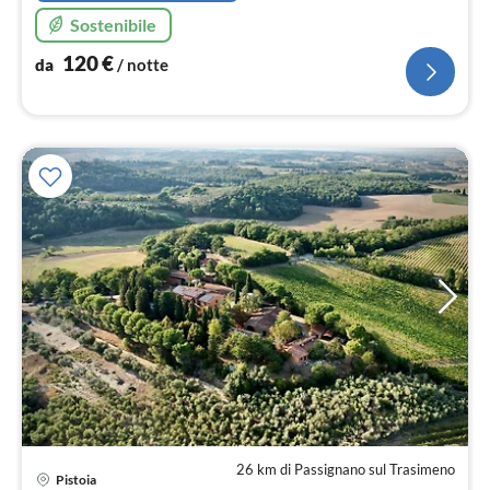
Sostenibile
120
€
da
/ notte
26 km di Passignano sul Trasimeno
Pre
Pistoia