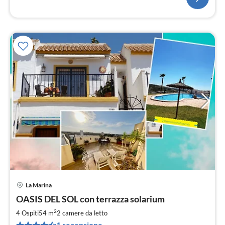
La Marina
Pre
OASIS DEL SOL con terrazza solarium
da
7
2
4 Ospiti
54 m
2
camere da letto
pe
1 recensione