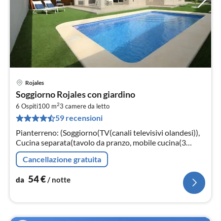
Rojales
Pre
Soggiorno Rojales con giardino
da
2
5
6 Ospiti
100 m
3
camere da letto
59 recensioni
pe
not
Pianterreno: (Soggiorno(TV(canali televisivi olandesi)),
Cucina separata(tavolo da pranzo, mobile cucina(3
fuochi, induzione), caffettiera(a capsule)
Cancellazione gratuita
54
€
da
/ notte