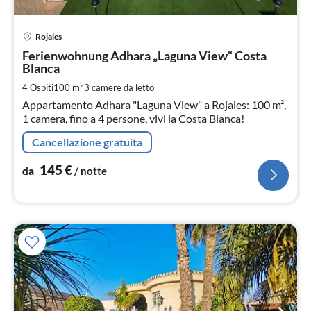
Pre
Rojales
da
1
Ferienwohnung Adhara „Laguna View“ Costa
Blanca
pe
not
2
4 Ospiti
100 m
3
camere da letto
Appartamento Adhara "Laguna View" a Rojales: 100 m²,
1 camera, fino a 4 persone, vivi la Costa Blanca!
Cancellazione gratuita
145
€
da
/ notte