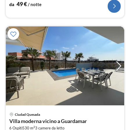
49
€
da
/ notte
Ciudad Quesada
Pre
Villa moderna vicino a Guardamar
da
2
6 Ospiti
530 m
3
camere da letto