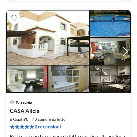
Torrevieja
Pre
CASA Alicia
da
4
2
6 Ospiti
90 m
3
camere da letto
pe
2 recensioni
not
Bella casa con tre camere da letto e piscina alla periferia