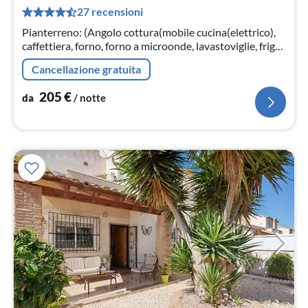
2
27 recensioni
pe
not
Pianterreno: (Angolo cottura(mobile cucina(elettrico),
caffettiera, forno, forno a microonde, lavastoviglie, frigo
con congelatore, lavatrice)
Cancellazione gratuita
205
€
da
/ notte