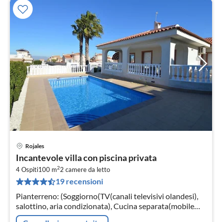
Rojales
Pre
Incantevole villa con piscina privata
da
2
7
4 Ospiti
100 m
2
camere da letto
19 recensioni
pe
not
Pianterreno: (Soggiorno(TV(canali televisivi olandesi),
salottino, aria condizionata), Cucina separata(mobile
cucina(4 fuochi, ceramica), caffettiera(per caffé