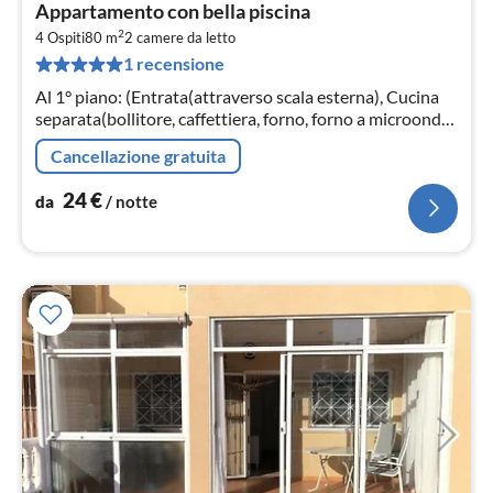
Pre
Appartamento con bella piscina
da
2
2
4 Ospiti
80 m
2
camere da letto
1 recensione
pe
not
Al 1° piano: (Entrata(attraverso scala esterna), Cucina
separata(bollitore, caffettiera, forno, forno a microonde,
frigo con congelatore, lavatrice, asse da stiro, ferro da
Cancellazione gratuita
stiro)
24
€
da
/ notte