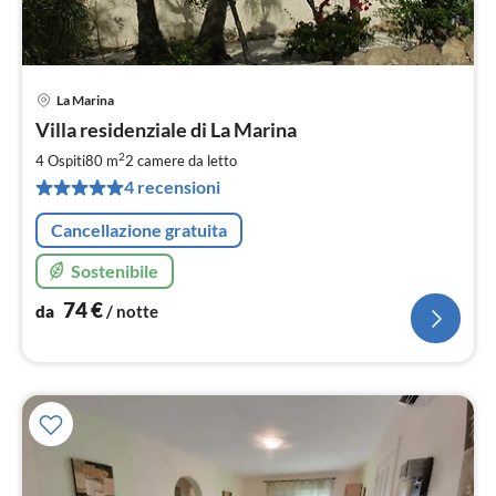
La Marina
Pre
Villa residenziale di La Marina
da
7
2
4 Ospiti
80 m
2
camere da letto
pe
4 recensioni
not
Cancellazione gratuita
Sostenibile
74
€
da
/ notte