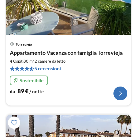
Torrevieja
Pre
Appartamento Vacanza con famiglia Torrevieja
da
8
2
4 Ospiti
80 m
2
camere da letto
pe
5 recensioni
not
Sostenibile
89
€
da
/ notte