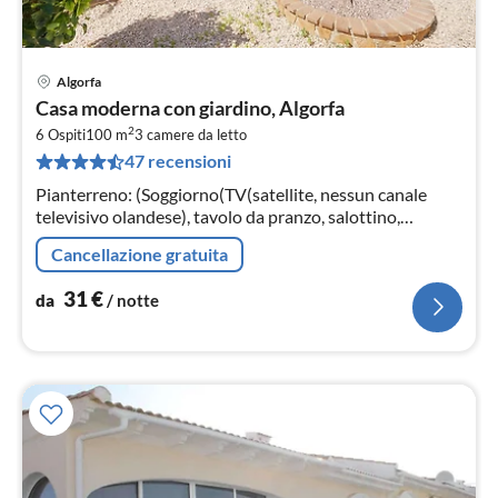
Algorfa
Pre
Casa moderna con giardino, Algorfa
da
2
3
6 Ospiti
100 m
3
camere da letto
47 recensioni
pe
not
Pianterreno: (Soggiorno(TV(satellite, nessun canale
televisivo olandese), tavolo da pranzo, salottino,
riscaldamento(elettrico, legna), aria condizionata)
Cancellazione gratuita
31
€
da
/ notte