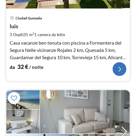
Pre
Ciudad Quesada
da
3
luis
pe
2
3 Ospiti
35 m
1
camera da letto
not
Casa vacanze ben tenuta con piscina a Formentera del
Segura Nelle vicinanze Rojales 2 km, Quesada 5 km,
Guardamar del Segura 10 km, Torrevieja 15 km, Alicante
40 km.
32
€
da
/ notte