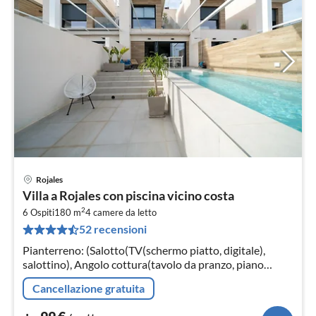
Rojales
Pre
Villa a Rojales con piscina vicino costa
da
2
9
6 Ospiti
180 m
4
camere da letto
52 recensioni
pe
not
Pianterreno: (Salotto(TV(schermo piatto, digitale),
salottino), Angolo cottura(tavolo da pranzo, piano
cottura(induzione), bollitore, cappa aspirante,
Cancellazione gratuita
caffettiera(a capsule)