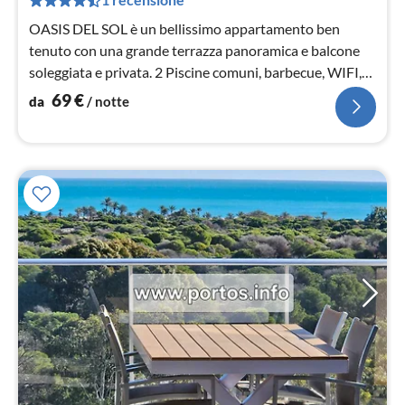
not
OASIS DEL SOL è un bellissimo appartamento ben
tenuto con una grande terrazza panoramica e balcone
soleggiata e privata. 2 Piscine comuni, barbecue, WIFI,
TV, 2 camere da letto, cucina completa
69
€
da
/ notte