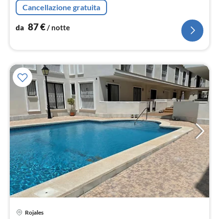
not
Cancellazione gratuita
87
€
da
/ notte
Rojales