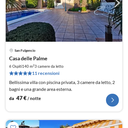
San Fulgencio
Pre
Casa delle Palme
da
4
2
6 Ospiti
140 m
3
camere da letto
pe
11 recensioni
not
Bellissima villa con piscina privata, 3 camere da letto, 2
bagni e una grande area esterna.
47
€
da
/ notte