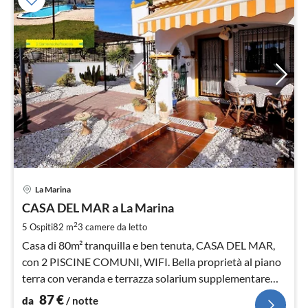
Pre
La Marina
da
8
CASA DEL MAR a La Marina
pe
2
5 Ospiti
82 m
3
camere da letto
not
Casa di 80m² tranquilla e ben tenuta, CASA DEL MAR,
con 2 PISCINE COMUNI, WIFI. Bella proprietà al piano
terra con veranda e terrazza solarium supplementare
sopra con giardino d'inverno
87
€
da
/ notte