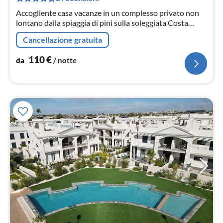
not
Accogliente casa vacanze in un complesso privato non
lontano dalla spiaggia di pini sulla soleggiata Costa
Blanca
Cancellazione gratuita
110
€
da
/ notte