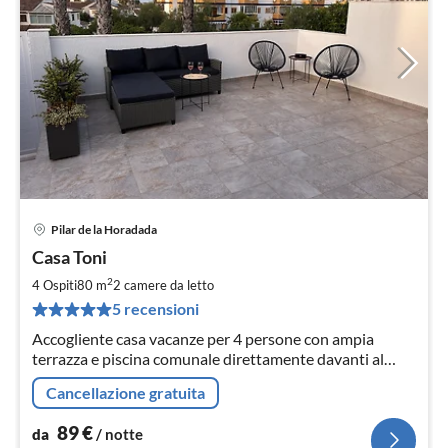
Pilar de la Horadada
Pre
Casa Toni
da
8
2
4 Ospiti
80 m
2
camere da letto
pe
5 recensioni
not
Accogliente casa vacanze per 4 persone con ampia
terrazza e piscina comunale direttamente davanti al
cancello del giardino.
Cancellazione gratuita
89
€
da
/ notte