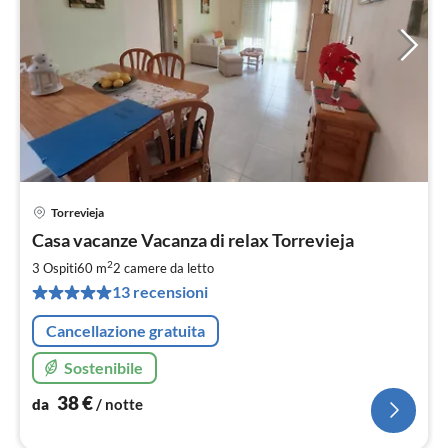
Torrevieja
Pre
Casa vacanze Vacanza di relax Torrevieja
da
3
2
3 Ospiti
60 m
2
camere da letto
pe
13 recensioni
not
Cancellazione gratuita
Sostenibile
38
€
da
/ notte