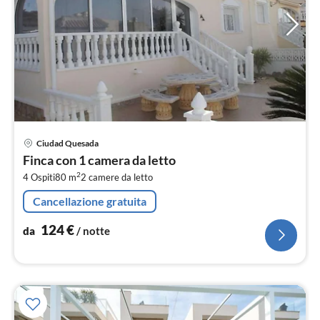
Pre
Ciudad Quesada
da
Finca con 1 camera da letto
1
2
4 Ospiti
80 m
2
camere da letto
pe
not
Cancellazione gratuita
124
€
da
/ notte