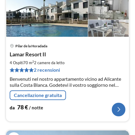
Pilar de la Horadada
Pre
Lamar Resort II
da
7
2
4 Ospiti
70 m
2
camere da letto
pe
2 recensioni
not
Benvenuti nel nostro appartamento vicino ad Alicante
sulla Costa Blanca. Godetevi il vostro soggiorno nel
nostro bellissimo appartamento per le vacanze.
Cancellazione gratuita
78
€
da
/ notte