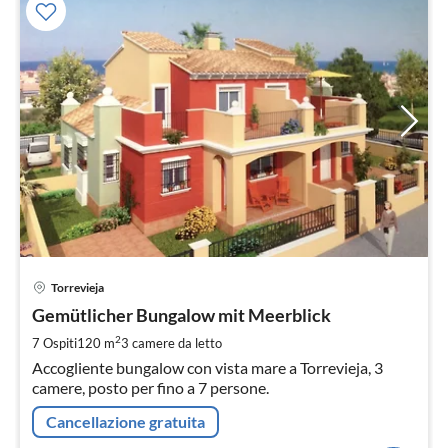
Pre
Torrevieja
da
4
Gemütlicher Bungalow mit Meerblick
pe
2
7 Ospiti
120 m
3
camere da letto
not
Accogliente bungalow con vista mare a Torrevieja, 3
camere, posto per fino a 7 persone.
Cancellazione gratuita