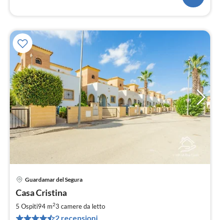
Guardamar del Segura
Pre
Casa Cristina
da
1
2
5 Ospiti
94 m
3
camere da letto
pe
2 recensioni