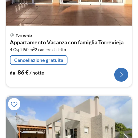
Pre
Torrevieja
da
Appartamento Vacanza con famiglia Torrevieja
8
2
4 Ospiti
50 m
2
camere da letto
pe
not
Cancellazione gratuita
86
€
da
/ notte