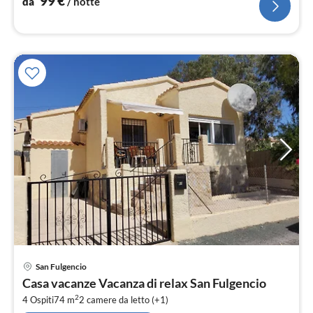
99
€
da
/ notte
Pre
San Fulgencio
da
Casa vacanze Vacanza di relax San Fulgencio
8
2
4 Ospiti
74 m
2
camere da letto (+1)
pe