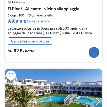
La Marina
Pre
El Pinet - Alicante - vicino alla spiaggia
da
8
2
6 Ospiti
100 m
3
camere da letto
pe
16 recensioni
not
vacanze esclusive in Spagna a soli 500 metri dalla
spiaggia di La Marina ( "El Pinet") sulla Costa Blanca
meridionale (a soli 20 minuti dal ALC dall'aeroporto) per
Cancellazione gratuita
4 persone (2 camere da letto, 2 bagni)
82
€
da
/ notte