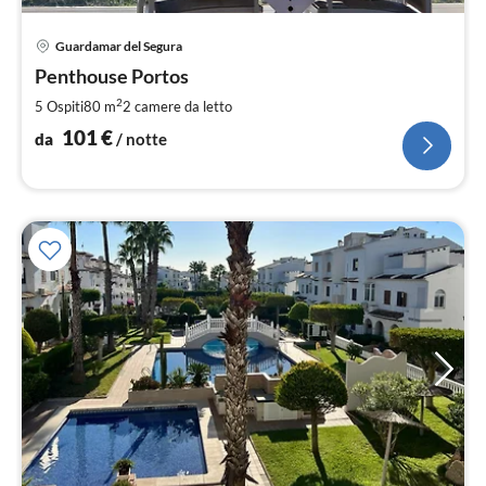
Pre
Guardamar del Segura
da
1
Penthouse Portos
pe
2
5 Ospiti
80 m
2
camere da letto
not
101
€
da
/ notte