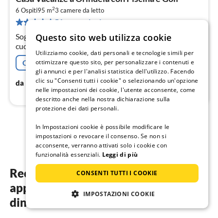
da
2
5
6 Ospiti
95 m
3
camere da letto
51 recensioni
pe
not
Questo sito web utilizza cookie
Soggiorno(tavolo da pranzo), Angolo cottura(mobile
cucina(4 fuochi, ceramica), caffettiera, forno,
Utilizziamo cookie, dati personali e tecnologie simili per
lavastoviglie, frigo con congelatore, lavatrice)
ottimizzare questo sito, per personalizzare i contenuti e
Cancellazione gratuita
gli annunci e per l'analisi statistica dell'utilizzo. Facendo
clic su "Consenti tutti i cookie" o selezionando un'opzione
56
€
da
/ notte
nelle impostazioni dei cookie, l'utente acconsente, come
descritto anche nella nostra dichiarazione sulla
protezione dei dati personali.
In Impostazioni cookie è possibile modificare le
1
2
impostazioni o revocare il consenso. Se non si
acconsente, verranno attivati solo i cookie con
funzionalità essenziali.
Leggi di più
Recensioni degli ospiti dei nostri
CONSENTI TUTTI I COOKIE
appartamenti vacanza a Torrevieja e
IMPOSTAZIONI COOKIE
dintorni