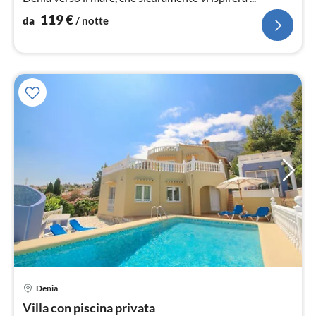
119
€
da
/ notte
Pre
Denia
da
2
Villa con piscina privata