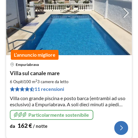
L’annuncio migliore
Empuriabrava
Pre
Villa sul canale mare
da
1
2
6 Ospiti
100 m
3
camere da letto
pe
11 recensioni
not
Villa con grande piscina e posto barca (entrambi ad uso
esclusivo) a Empuriabrava. A soli dieci minuti a piedi
dalla spiaggia. Riscaldamento solare per la piscina. Tutte
Particolarmente sostenibile
le camere sono dotate di aria condizionata.
162
€
da
/ notte