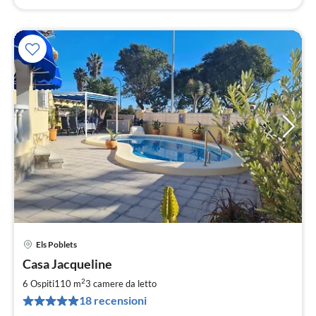
Els Poblets
Pre
Casa Jacqueline
da
1
2
6 Ospiti
110 m
3
camere da letto
pe
18 recensioni
not