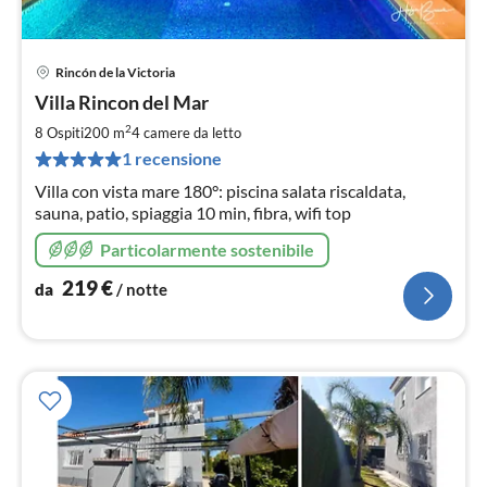
Rincón de la Victoria
Pre
Villa Rincon del Mar
da
2
2
8 Ospiti
200 m
4
camere da letto
pe
1 recensione
not
Villa con vista mare 180°: piscina salata riscaldata,
sauna, patio, spiaggia 10 min, fibra, wifi top
Particolarmente sostenibile
219
€
da
/ notte