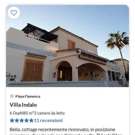
Playa Flamenca
Pre
Villa Indalo
da
1
2
6 Ospiti
80 m
3
camere da letto
pe
11 recensioni
not
Bella, cottage recentemente rinnovato, in posizione