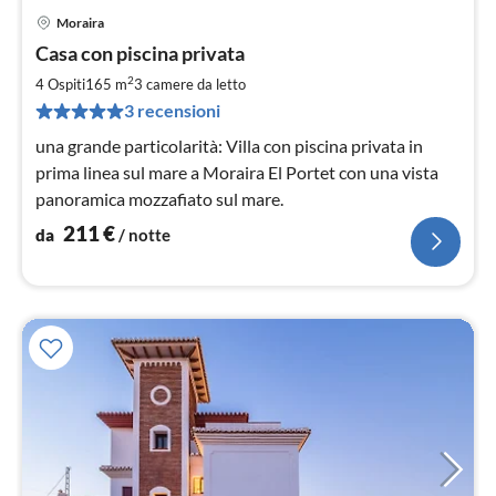
Moraira
Pre
Casa con piscina privata
da
2
2
4 Ospiti
165 m
3
camere da letto
pe
3 recensioni
not
una grande particolarità: Villa con piscina privata in
prima linea sul mare a Moraira El Portet con una vista
panoramica mozzafiato sul mare.
211
€
da
/ notte