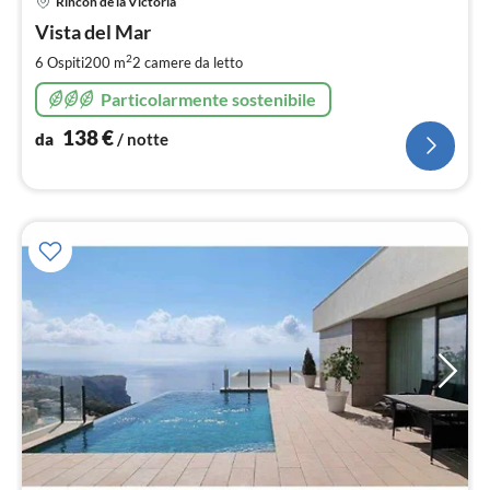
Rincón de la Victoria
da
1
Vista del Mar
pe
2
6 Ospiti
200 m
2
camere da letto
not
Particolarmente sostenibile
138
€
da
/ notte