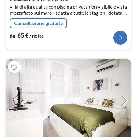
not
villa di alta qualità con piscina privata non visibile e vista
mozzafiato sul mare - adatta a tutte le stagioni, dotata di
aria condizionata e riscaldamento centralizzato, internet
Cancellazione gratuita
e altro ancora ...
65
€
da
/ notte