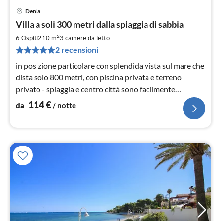
Denia
Pre
Villa a soli 300 metri dalla spiaggia di sabbia
da
1
2
6 Ospiti
210 m
3
camere da letto
pe
2 recensioni
not
in posizione particolare con splendida vista sul mare che
dista solo 800 metri, con piscina privata e terreno
privato - spiaggia e centro città sono facilmente
raggiungibili a piedi ....
114
€
da
/ notte