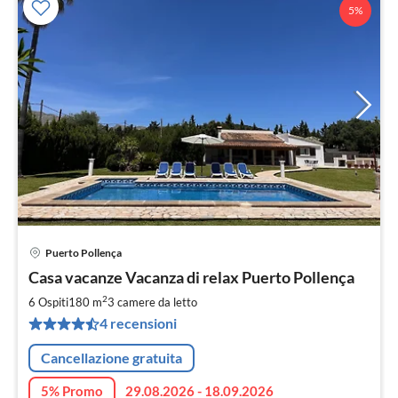
5%
Puerto Pollença
Pre
Casa vacanze Vacanza di relax Puerto Pollença
da
2
2
6 Ospiti
180 m
3
camere da letto
pe
4 recensioni
not
Cancellazione gratuita
5% Promo
29.08.2026 - 18.09.2026