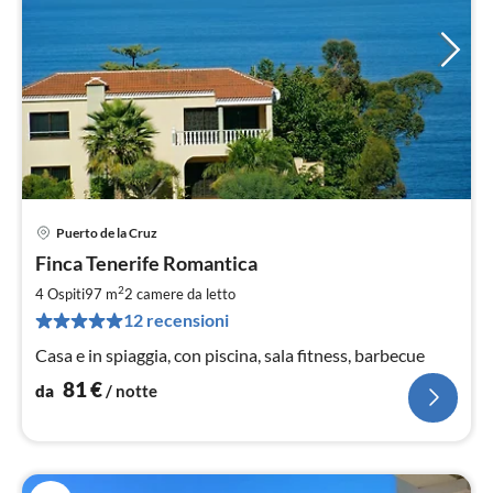
Puerto de la Cruz
Pre
Finca Tenerife Romantica
da
8
2
4 Ospiti
97 m
2
camere da letto
pe
12 recensioni
not
Casa e in spiaggia, con piscina, sala fitness, barbecue
81
€
da
/ notte