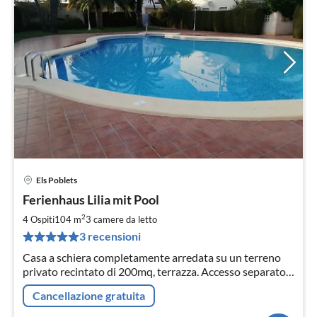
Els Poblets
Pre
Ferienhaus Lilia mit Pool
da
5
2
4 Ospiti
104 m
3
camere da letto
pe
3 recensioni
not
Casa a schiera completamente arredata su un terreno
privato recintato di 200mq, terrazza. Accesso separato
alla piscina, 200m dalla spiaggia. ATTENZIONE! Acqua,
Cancellazione gratuita
Wi-Fi e pulizia finale inclusi!