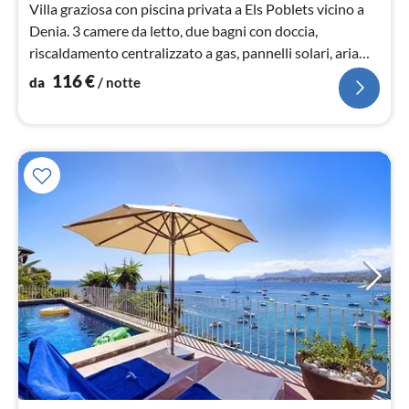
Villa graziosa con piscina privata a Els Poblets vicino a
Denia. 3 camere da letto, due bagni con doccia,
riscaldamento centralizzato a gas, pannelli solari, aria
condizionata. Spiaggia a circa 900m, paese, ristoranti,
116
€
da
/ notte
negozi, circa 500m.