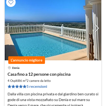
L’annuncio migliore
Denia
Pre
Casa fino a 12 persone con piscina
da
1
2
4 Ospiti
86 m
2
camere da letto
pe
5 recensioni
not
Dalla villa con piscina privata e dal giardino ben curato si
gode di una vista mozzafiato su Denia e sul mare su
Denia verso il mare, che sicuramente vi ispirerà ...