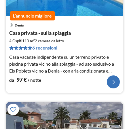
L’annuncio migliore
Denia
Pre
Casa privata - sulla spiaggia
da
9
2
4 Ospiti
110 m
2
camere da letto
pe
6 recensioni
not
Casa vacanze indipendente su un terreno privato e
piscina privata vicino alla spiaggia - ad uso esclusivo a
Els Poblets vicino a Denia - con aria condizionata e
connessione internet .....
97
€
da
/ notte