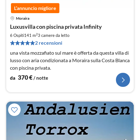
L’annuncio migliore
Moraira
Pre
Luxusvilla con piscina privata Infinity
da
3
2
6 Ospiti
141 m
3
camere da letto
pe
2 recensioni
not
una vista mozzafiato sul mare è offerta da questa villa di
lusso con aria condizionata a Moraira sulla Costa Blanca
con piscina privata.
370
€
da
/ notte