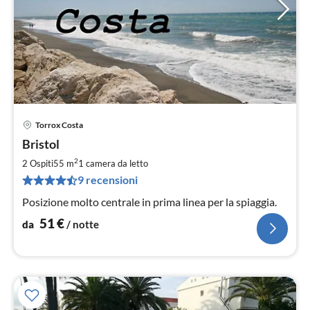
Torrox Costa
Pre
Bristol
da
5
2
2 Ospiti
55 m
1
camera da letto
pe
9 recensioni
not
Posizione molto centrale in prima linea per la spiaggia.
51
€
da
/ notte