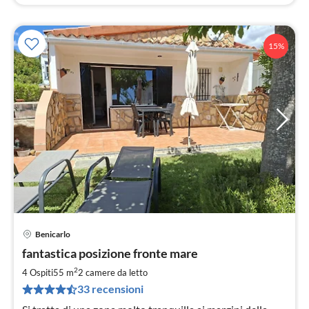
15%
Benicarlo
Pre
fantastica posizione fronte mare
da
5
2
4 Ospiti
55 m
2
camere da letto
pe
33 recensioni
not