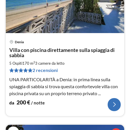
Denia
Pre
Villa con piscina direttamente sulla spiaggia di
da
sabbia
2
2
5 Ospiti
170 m
3
camere da letto
pe
not
2 recensioni
UNA PARTICOLARITÀ a Denia: in prima linea sulla
spiaggia di sabbia si trova questa confortevole villa con
piscina privata su un proprio terreno privato ...
200
€
da
/ notte