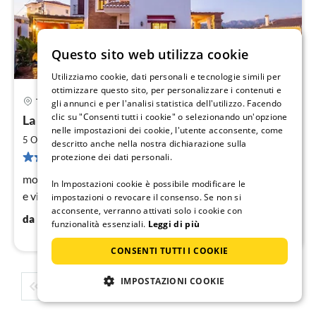
Questo sito web utilizza cookie
Utilizziamo cookie, dati personali e tecnologie simili per
ottimizzare questo sito, per personalizzare i contenuti e
Torrox Costa
gli annunci e per l'analisi statistica dell'utilizzo. Facendo
Pre
clic su "Consenti tutti i cookie" o selezionando un'opzione
La Torrecilla
da
nelle impostazioni dei cookie, l'utente acconsente, come
1
2
5 Ospiti
160 m
3
camere da letto
descritto anche nella nostra dichiarazione sulla
pe
5 recensioni
protezione dei dati personali.
not
molto bella casa finemente arredata con piscina privata
In Impostazioni cookie è possibile modificare le
e vista sul mare
impostazioni o revocare il consenso. Se non si
acconsente, verranno attivati solo i cookie con
122
€
da
/ notte
funzionalità essenziali.
Leggi di più
CONSENTI TUTTI I COOKIE
IMPOSTAZIONI COOKIE
1
2
3
4
5
...