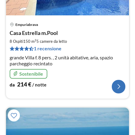
Empuriabrava
Pre
Casa Estrella m.Pool
da
2
2
8 Ospiti
150 m
5
camere da letto
pe
1 recensione
not
grande Villa f. 8 pers. , 2 unità abitative, aria, spazio
parcheggio recintato
Sostenibile
214
€
da
/ notte