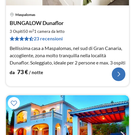
Maspalomas
Pre
BUNGALOW Dunaflor
da
7
2
3 Ospiti
50 m
1
camera da letto
pe
23 recensioni
not
Bellissima casa a Maspalomas, nel sud di Gran Canaria,
accogliente, zona molto tranquilla nella località
Dunaflor. Soleggiato, ideale per 2 persone e max. 3 ospiti
73
€
da
/ notte