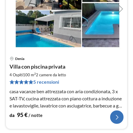
Denia
Pre
Villa con piscina privata
da
9
2
4 Ospiti
100 m
2
camere da letto
pe
5 recensioni
not
casa vacanze ben attrezzata con aria condizionata, 3 x
SAT-TV, cucina attrezzata con piano cottura a induzione
e lavastoviglie, lavatrice con asciugatrice, barbecue a gas
Weber, piscina riscaldata!!!.
95
€
da
/ notte