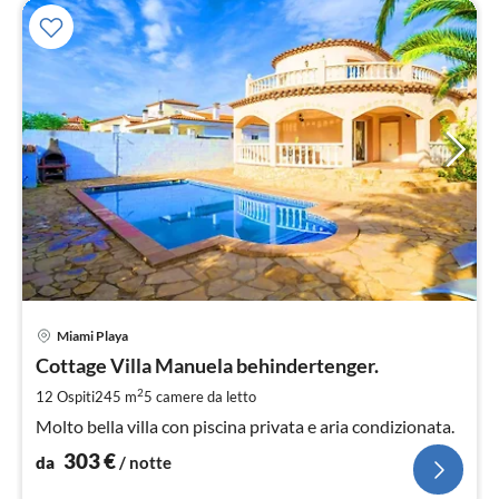
Pre
Miami Playa
da
3
Cottage Villa Manuela behindertenger.
pe
2
12 Ospiti
245 m
5
camere da letto
not
Molto bella villa con piscina privata e aria condizionata.
303
€
da
/ notte