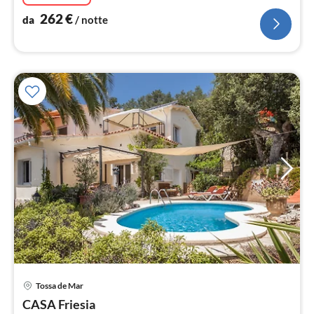
262
€
da
/ notte
Tossa de Mar
Pre
CASA Friesia
da