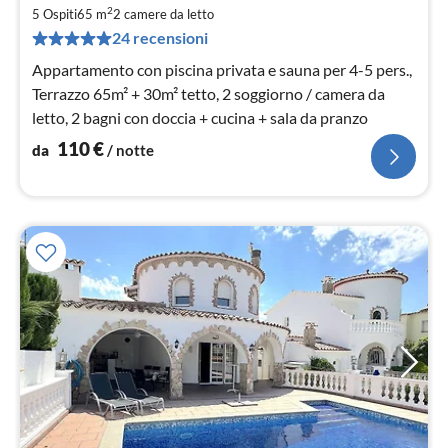
1
2
5 Ospiti
65 m
2
camere da letto
pe
24 recensioni
not
Appartamento con piscina privata e sauna per 4-5 pers.,
Terrazzo 65m² + 30m² tetto, 2 soggiorno / camera da
letto, 2 bagni con doccia + cucina + sala da pranzo
110
€
da
/ notte