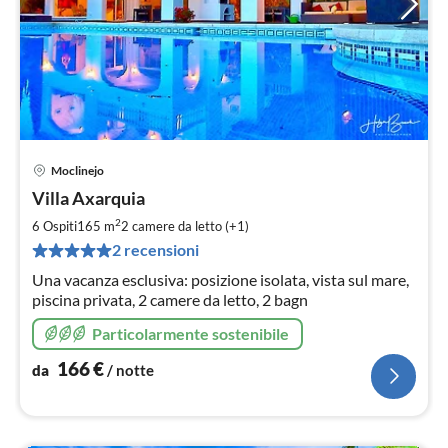
Moclinejo
Pre
Villa Axarquia
da
1
2
6 Ospiti
165 m
2
camere da letto (+1)
pe
2 recensioni
not
Una vacanza esclusiva: posizione isolata, vista sul mare,
piscina privata, 2 camere da letto, 2 bagn
Particolarmente sostenibile
166
€
da
/ notte