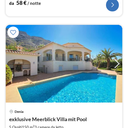
58
€
da
/ notte
Pre
Denia
da
6
exklusive Meerblick Villa mit Pool
pe
2
5 Ospiti
150 m
3
camere da letto