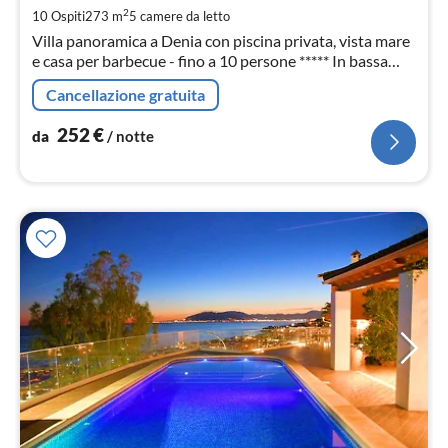
pe
2
10 Ospiti
273 m
5
camere da letto
not
Villa panoramica a Denia con piscina privata, vista mare
e casa per barbecue - fino a 10 persone ***** In bassa
stagione anche a prezzo speciale fino a 4 persone -
Cancellazione gratuita
Prezzo su richiesta *****
252
€
da
/ notte