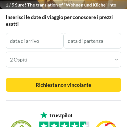
1
/
5
Sure! The translation of "Wohnen und Küche" into
Italian is: **Soggiorno e cucina**
Inserisci le date di viaggio per conoscere i prezzi
esatti
2 Ospiti
Richiesta non vincolante