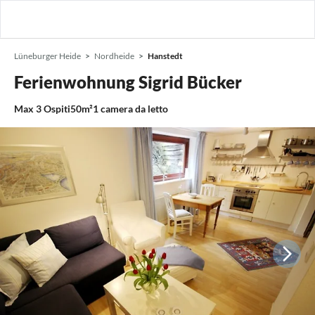
Lüneburger Heide
Nordheide
Hanstedt
Ferienwohnung Sigrid Bücker
Max
3
Ospiti
50m²
1
camera da letto