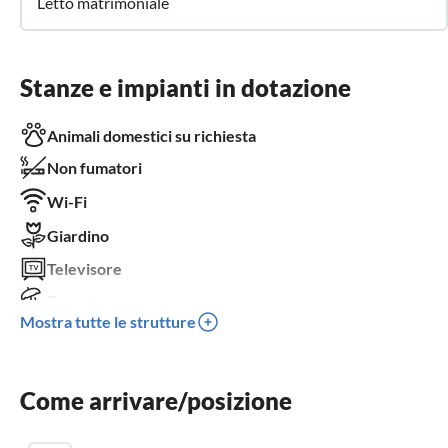
Letto matrimoniale
Stanze e impianti in dotazione
Animali domestici su richiesta
Non fumatori
Wi-Fi
Giardino
Televisore
Terrazza
Mostra tutte le strutture
Posto auto
Barbecue
Come arrivare/posizione
Bambini benvenuti