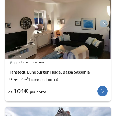
appartamento vacanze
Hanstedt, Lüneburger Heide, Bassa Sassonia
2
1
4
56
Ospiti
m
camera da letto (+1)
101€
da
per notte