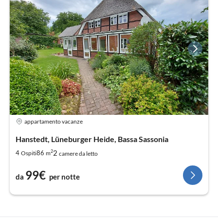
appartamento vacanze
Hanstedt, Lüneburger Heide, Bassa Sassonia
2
2
4
86
Ospiti
m
camere da letto
99€
da
per notte