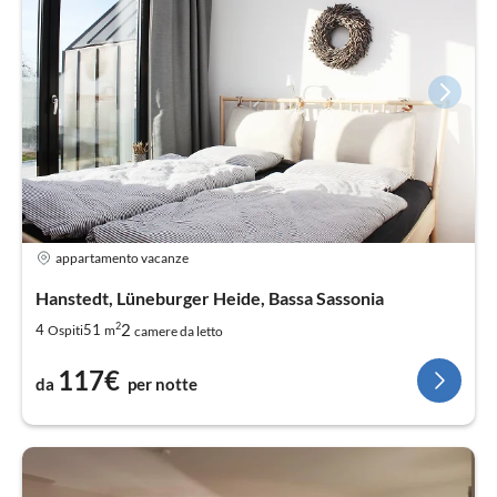
appartamento vacanze
Hanstedt, Lüneburger Heide, Bassa Sassonia
2
2
4
51
Ospiti
m
camere da letto
117€
da
per notte