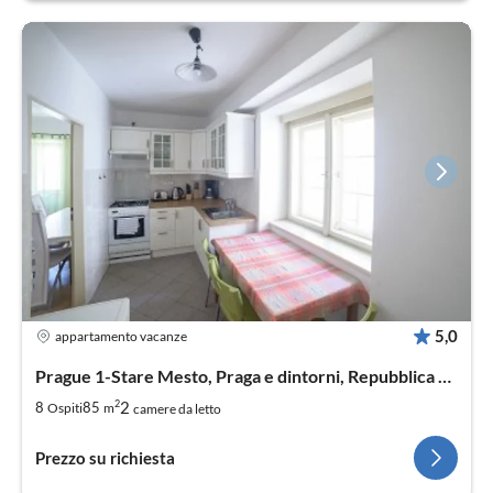
5,0
appartamento vacanze
Prague 1-Stare Mesto, Praga e dintorni, Repubblica Ceca
2
2
8
85
Ospiti
m
camere da letto
Prezzo su richiesta