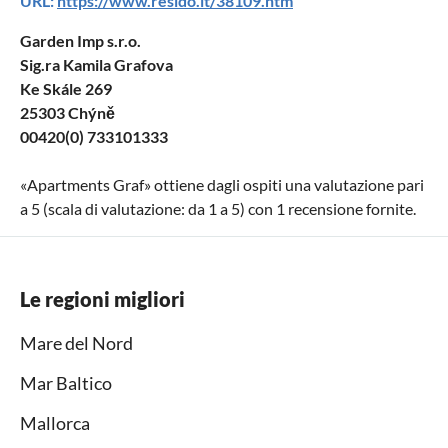
URL:
https://www.resido.it/38109.htm
Garden Imp s.r.o.
Sig.ra Kamila Grafova
Ke Skále 269
25303 Chýně
00420(0) 733101333
«
Apartments Graf
» ottiene dagli ospiti una valutazione pari
a
5
(scala di valutazione: da
1
a
5
) con
1
recensione fornite.
Le regioni migliori
Mare del Nord
Mar Baltico
Mallorca