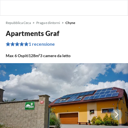
Repubblica Ceca
Praga e dintorni
Chyne
Apartments Graf
1 recensione
Max
6
Ospiti
128m²
3
camere da letto