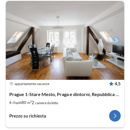
4,5
appartamento vacanze
Prague 1-Stare Mesto, Praga e dintorni, Repubblica Ceca
2
2
6
80
Ospiti
m
camere da letto
Prezzo su richiesta