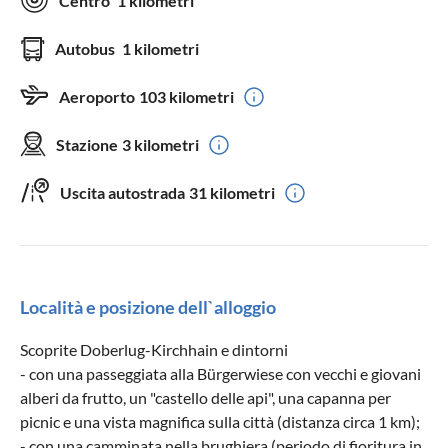
Centro
1 kilometri
Autobus
1 kilometri
Aeroporto
103 kilometri
Stazione
3 kilometri
Uscita autostrada
31 kilometri
Località e posizione dell`alloggio
Scoprite Doberlug-Kirchhain e dintorni
- con una passeggiata alla Bürgerwiese con vecchi e giovani
alberi da frutto, un "castello delle api", una capanna per
picnic e una vista magnifica sulla città (distanza circa 1 km);
- con una camminata nella brughiera (periodo di fioritura in