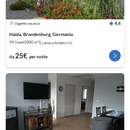
4,4
Oggetto vacanza
Haida, Brandenburg, Germania
2
1
99
1000
Ospiti
m
camera da letto (+1)
25€
da
per notte