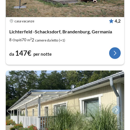
4,2
casa vacanze
Lichterfeld -Schacksdorf, Brandenburg, Germania
2
2
8
70
Ospiti
m
camere da letto (+1)
147€
da
per notte