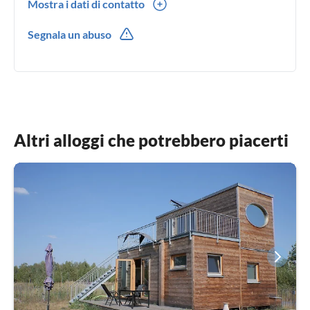
Mostra i dati di contatto
0049(0) 3532218813
Segnala un abuso
Altri alloggi che potrebbero piacerti