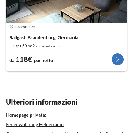
casa vacanze
Sallgast, Brandenburg, Germania
2
2
4
60
Ospiti
m
camere da letto
118€
da
per notte
Ulteriori informazioni
Homepage privata:
Ferienwohnung Heidetraum