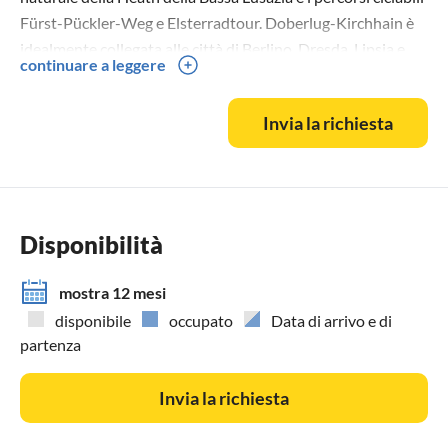
Fürst-Pückler-Weg e Elsterradtour. Doberlug-Kirchhain è
idealmente collegata alle città di Berlino, Dresda, Lipsia e
continuare a leggere
Cottbus tramite una stazione ferroviaria di scambio,
rendendola facilmente accessibile in treno. Potete
Invia la richiesta
parcheggiare la vostra auto gratuitamente presso
l'appartamento.
Disponibilità
mostra 12 mesi
disponibile
occupato
Data di arrivo e di
partenza
Invia la richiesta