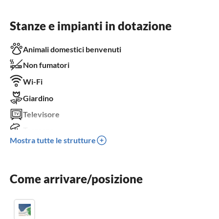
Stanze e impianti in dotazione
Animali domestici benvenuti
Non fumatori
Wi-Fi
Giardino
Televisore
Terrazza
Mostra tutte le strutture
Lavastoviglie
Lavatrice
Come arrivare/posizione
Lettino per bambini