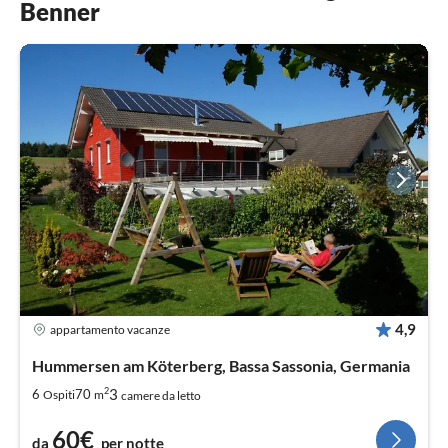
Benner
4,9
appartamento vacanze
Hummersen am Köterberg, Bassa Sassonia, Germania
2
3
6
70
Ospiti
m
camere da letto
60€
da
per notte