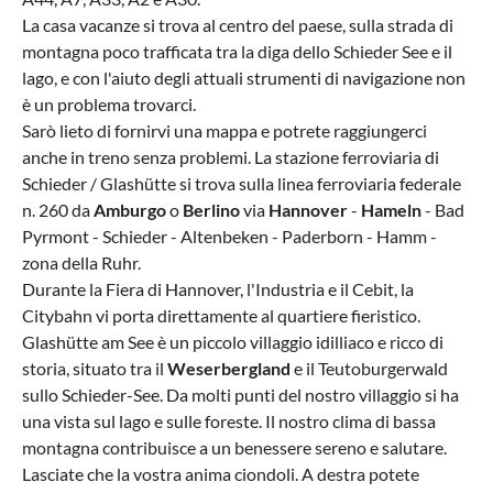
La casa vacanze si trova al centro del paese, sulla strada di
montagna poco trafficata tra la diga dello Schieder See e il
lago, e con l'aiuto degli attuali strumenti di navigazione non
è un problema trovarci.
Sarò lieto di fornirvi una mappa e potrete raggiungerci
anche in treno senza problemi. La stazione ferroviaria di
Schieder / Glashütte si trova sulla linea ferroviaria federale
n. 260 da
Amburgo
o
Berlino
via
Hannover
-
Hameln
- Bad
Pyrmont - Schieder - Altenbeken - Paderborn - Hamm -
zona della Ruhr.
Durante la Fiera di Hannover, l'Industria e il Cebit, la
Citybahn vi porta direttamente al quartiere fieristico.
Glashütte am See è un piccolo villaggio idilliaco e ricco di
storia, situato tra il
Weserbergland
e il Teutoburgerwald
sullo Schieder-See. Da molti punti del nostro villaggio si ha
una vista sul lago e sulle foreste. Il nostro clima di bassa
montagna contribuisce a un benessere sereno e salutare.
Lasciate che la vostra anima ciondoli. A destra potete