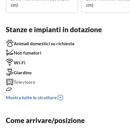
cm)
cm)
Stanze e impianti in dotazione
Animali domestici su richiesta
Non fumatori
Wi-Fi
Giardino
Televisore
Terrazza
Mostra tutte le strutture
Lavastoviglie
Lavatrice
Come arrivare/posizione
Caminetto