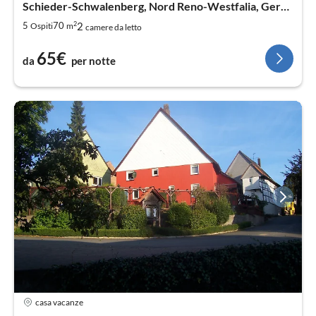
Schieder-Schwalenberg, Nord Reno-Westfalia, Germania
2
2
5
70
Ospiti
m
camere da letto
65€
da
per notte
casa vacanze