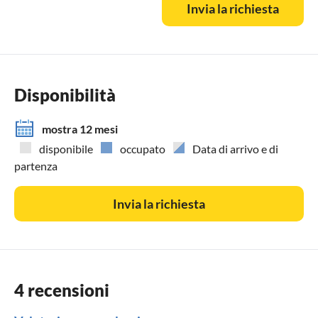
Invia la richiesta
di Lippe tra la Foresta di Teutoburgo e il Weserbergland
nella Renania Settentrionale-Vestfalia al confine con la
Bassa Sassonia.
Disponibilità
mostra 12 mesi
disponibile
occupato
Data di arrivo e di
partenza
Invia la richiesta
4 recensioni