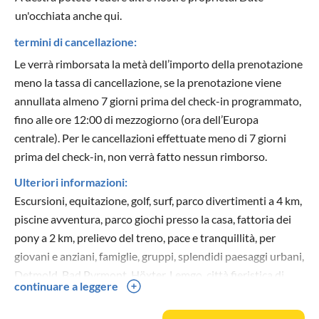
un'occhiata anche qui.
termini di cancellazione:
Le verrà rimborsata la metà dell’importo della prenotazione
meno la tassa di cancellazione, se la prenotazione viene
annullata almeno 7 giorni prima del check-in programmato,
fino alle ore 12:00 di mezzogiorno (ora dell’Europa
centrale). Per le cancellazioni effettuate meno di 7 giorni
prima del check-in, non verrà fatto nessun rimborso.
Ulteriori informazioni:
Escursioni, equitazione, golf, surf, parco divertimenti a 4 km,
piscine avventura, parco giochi presso la casa, fattoria dei
pony a 2 km, prelievo del treno, pace e tranquillità, per
giovani e anziani, famiglie, gruppi, splendidi paesaggi urbani,
Detmold, Bad Pyrmont, Höxter, Lemgo, città fieristica di
continuare a leggere
Hannover, Bodenwerder, città anseatica di Lemgo,
benessere, distretto di Schieder-Schwalenberg nel distretto