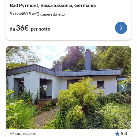
Bad Pyrmont, Bassa Sassonia, Germania
2
3
5
80.5
Ospiti
m
camere da letto
36€
da
per notte
5,0
casa vacanze