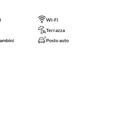
i
Wi-Fi
Terrazza
bambini
Posto auto