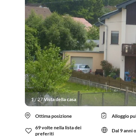
1
/
27
Vista della casa
Ottima posizione
Alloggio pu
69 volte nella lista dei
Dal 9 anni 
preferiti