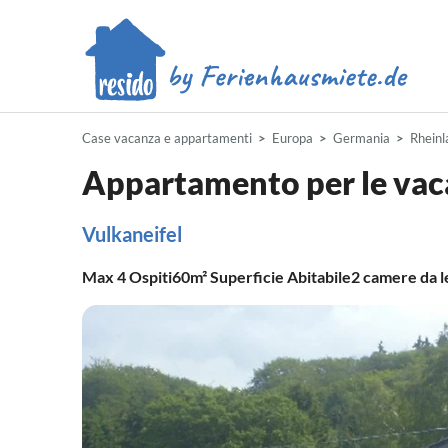
Case vacanza e appartamenti
Europa
Germania
Rheinl
Appartamento per le vac
Vulkaneifel
Max
4
Ospiti
60m²
Superficie Abitabile
2
camere da l