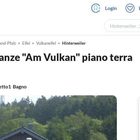
Login
Hinterweiler , 
and-Pfalz
Eifel
Vulkaneifel
Hinterweiler
anze "Am Vulkan" piano terra
etto
1
Bagno