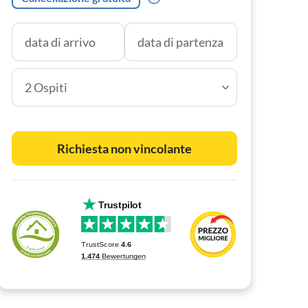
2 Ospiti
Richiesta non vincolante