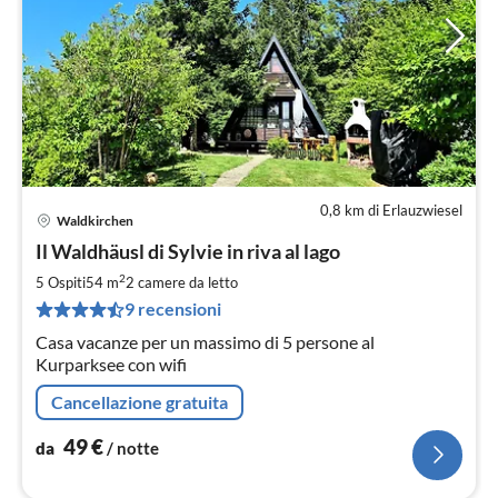
0,8 km di Erlauzwiesel
Waldkirchen
Pre
Il Waldhäusl di Sylvie in riva al lago
da
4
2
5 Ospiti
54 m
2
camere da letto
pe
9 recensioni
not
Casa vacanze per un massimo di 5 persone al
Kurparksee con wifi
Cancellazione gratuita
49
€
da
/ notte