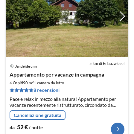
5 km di Erlauzwiesel
Jandelsbrunn
Pre
Appartamento per vacanze in campagna
da
5
2
4 Ospiti
90 m
1
camera da letto
pe
8 recensioni
not
Pace e relax in mezzo alla natura! Appartamento per
vacanze recentemente ristrutturato, circondato da
boschi e prati, vicino a Jandelsbrunn, che invita al relax o
Cancellazione gratuita
all'attività fisica.
52
€
da
/ notte