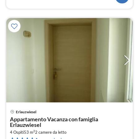
Erlauzwiesel
Pre
Appartamento Vacanza con famiglia
da
Erlauzwiesel
9
2
4 Ospiti
53 m
2
camere da letto
pe