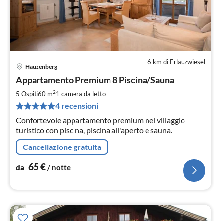
6 km di Erlauzwiesel
Hauzenberg
Pre
Appartamento Premium 8 Piscina/Sauna
da
6
2
5 Ospiti
60 m
1
camera da letto
pe
4 recensioni
not
Confortevole appartamento premium nel villaggio
turistico con piscina, piscina all'aperto e sauna.
Cancellazione gratuita
65
€
da
/ notte