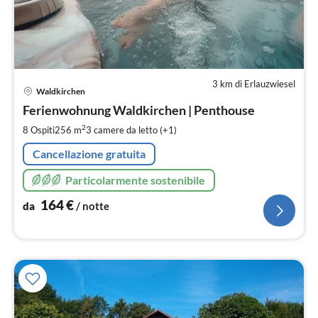
3 km di Erlauzwiesel
Pre
Waldkirchen
da
1
Ferienwohnung Waldkirchen | Penthouse
pe
2
8 Ospiti
256 m
3
camere da letto (+1)
not
Cancellazione gratuita
Particolarmente sostenibile
164
€
da
/ notte