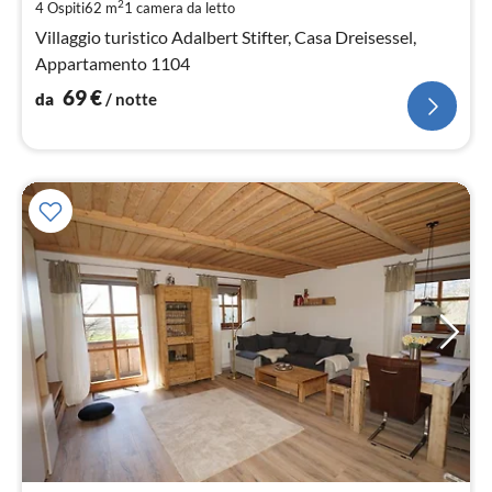
pe
2
4 Ospiti
62 m
1
camera da letto
not
Villaggio turistico Adalbert Stifter, Casa Dreisessel,
Appartamento 1104
69
€
da
/ notte