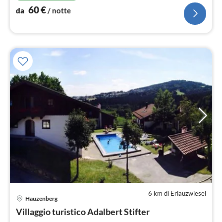
60
€
da
/ notte
6 km di Erlauzwiesel
Pre
Hauzenberg
da
6
Villaggio turistico Adalbert Stifter