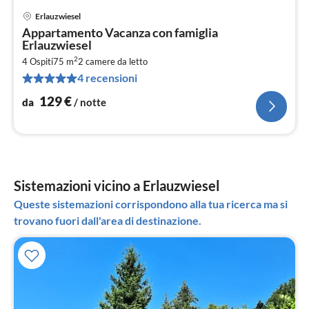
Erlauzwiesel
Pre
Appartamento Vacanza con famiglia
da
Erlauzwiesel
1
2
4 Ospiti
75 m
2
camere da letto
pe
4 recensioni
not
129
€
da
/ notte
Sistemazioni vicino a Erlauzwiesel
Queste sistemazioni corrispondono alla tua ricerca ma si
trovano fuori dall'area di destinazione.