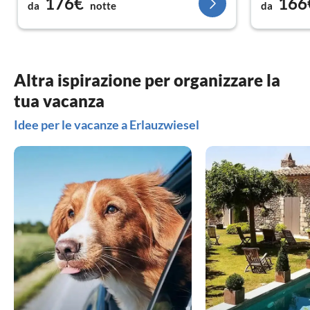
176€
166
da
notte
da
consigliato
Un caro sal
salute...
Altra ispirazione per organizzare la
Anette e H
tua vacanza
Idee per le vacanze a Erlauzwiesel