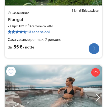
3 km di Erlauzwiesel
Jandelsbrunn
Pre
Pfarrgütl
da
5
2
7 Ospiti
132 m
3
camere da letto
pe
13 recensioni
not
Casa vacanze per max. 7 persone
55
€
da
/ notte
10%