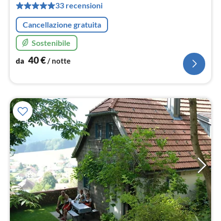
pe
33 recensioni
not
Cancellazione gratuita
Sostenibile
40
€
da
/ notte