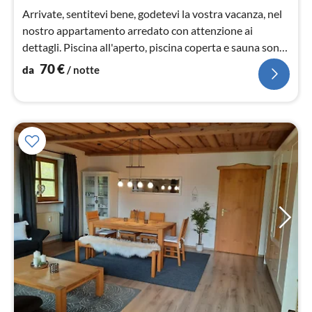
not
Arrivate, sentitevi bene, godetevi la vostra vacanza, nel
nostro appartamento arredato con attenzione ai
dettagli. Piscina all'aperto, piscina coperta e sauna sono
a disposizione dei nostri ospiti.
70
€
da
/ notte