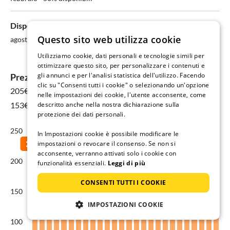
Disponibilità più bassa:
Questo sito web utilizza cookie
agosto - solo 40% disponibili
Utilizziamo cookie, dati personali e tecnologie simili per
ottimizzare questo sito, per personalizzare i contenuti e
gli annunci e per l'analisi statistica dell'utilizzo. Facendo
Prezzi delle case vacanza a Erlauzwiesel
clic su "Consenti tutti i cookie" o selezionando un'opzione
205€
per 15 ago - 22 ago
nelle impostazioni dei cookie, l'utente acconsente, come
153€ Media annuale
descritto anche nella nostra dichiarazione sulla
protezione dei dati personali.
250
In Impostazioni cookie è possibile modificare le
impostazioni o revocare il consenso. Se non si
acconsente, verranno attivati solo i cookie con
200
funzionalità essenziali.
Leggi di più
CONSENTI TUTTI I COOKIE
150
IMPOSTAZIONI COOKIE
100