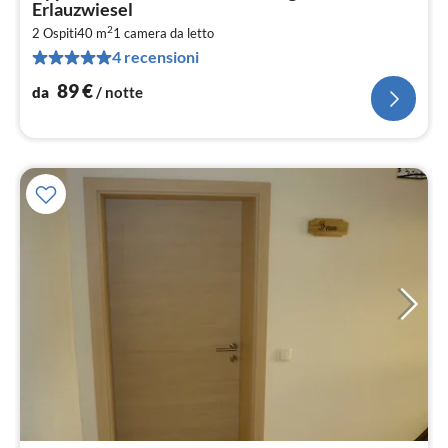
da
Erlauzwiesel
8
2
2 Ospiti
40 m
1
camera da letto
pe
4 recensioni
not
89
€
da
/ notte