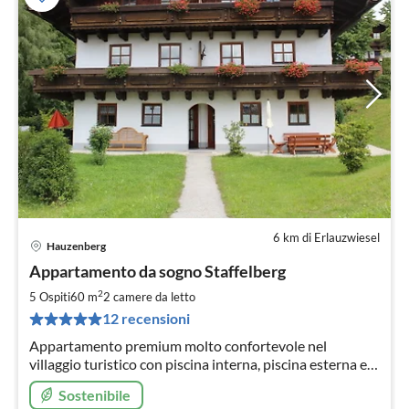
6 km di Erlauzwiesel
Hauzenberg
Pre
Appartamento da sogno Staffelberg
da
6
2
5 Ospiti
60 m
2
camere da letto
pe
12 recensioni
not
Appartamento premium molto confortevole nel
villaggio turistico con piscina interna, piscina esterna e
sauna.
Sostenibile