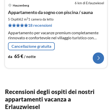
6 km di Erlauzwiesel
Hauzenberg
Pre
Appartamento da sogno con piscina / sauna
da
6
2
5 Ospiti
62 m
1
camera da letto
pe
18 recensioni
not
Appartamento per vacanze premium completamente
rinnovato e confortevole nel villaggio turistico con
piscina, piscina all'aperto e sauna.
Cancellazione gratuita
65
€
da
/ notte
Recensioni degli ospiti dei nostri
appartamenti vacanza a
Erlauzwiesel