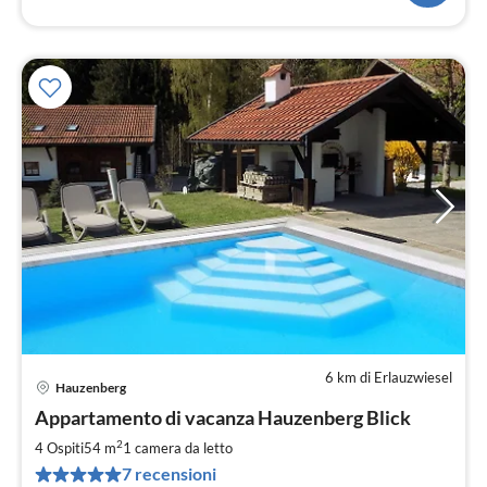
6 km di Erlauzwiesel
Hauzenberg
Pre
Appartamento di vacanza Hauzenberg Blick
da
7
2
4 Ospiti
54 m
1
camera da letto
pe
7 recensioni