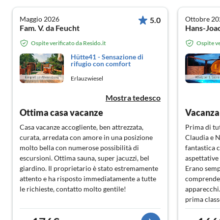
Maggio 2026
Ottobre 20
5.0
Fam. V. da Feucht
Ospite verificato da Resido.it
Ospite ve
Hütte41 - Sensazione di
rifugio con comfort
Erlauzwiesel
Mostra tedesco
Ottima casa vacanze
Casa vacanze accogliente, ben attrezzata,
Prima di tu
curata, arredata con amore in una posizione
Claudia e 
molto bella con numerose possibilità di
fantastica 
escursioni. Ottima sauna, super jacuzzi, bel
aspettative
giardino. Il proprietario è stato estremamente
Erano semp
attento e ha risposto immediatamente a tutte
comprendev
le richieste, contatto molto gentile!
apparecchi.
prima class
la nostra ul
provvisto t