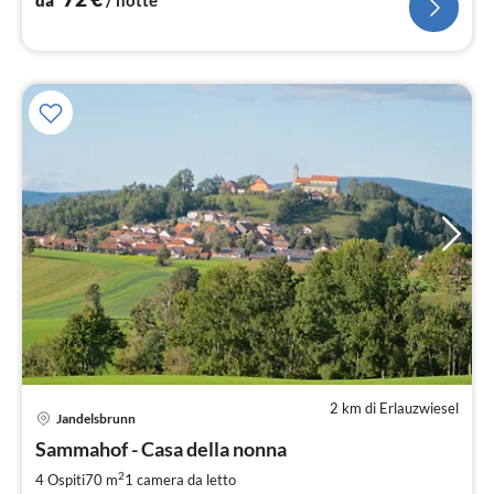
da
/ notte
2 km di Erlauzwiesel
Jandelsbrunn
Pre
Sammahof - Casa della nonna
da
4
2
4 Ospiti
70 m
1
camera da letto