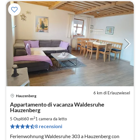
6 km di Erlauzwiesel
Hauzenberg
Pre
Appartamento di vacanza Waldesruhe
da
Hauzenberg
5
2
5 Ospiti
60 m
1
camera da letto
pe
not
8 recensioni
Ferienwohnung Waldesruhe 303 a Hauzenberg con