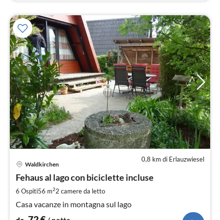
0,8 km di Erlauzwiesel
Pre
Waldkirchen
da
7
Fehaus al lago con biciclette incluse
pe
2
6 Ospiti
56 m
2
camere da letto
not
Casa vacanze in montagna sul lago
72
€