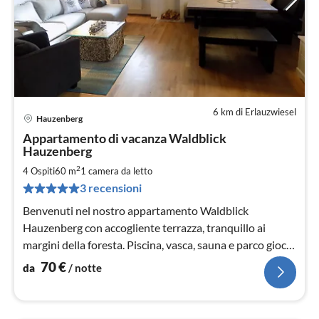
6 km di Erlauzwiesel
Hauzenberg
Pre
Appartamento di vacanza Waldblick
da
Hauzenberg
7
2
4 Ospiti
60 m
1
camera da letto
pe
not
3 recensioni
Benvenuti nel nostro appartamento Waldblick
Hauzenberg con accogliente terrazza, tranquillo ai
margini della foresta. Piscina, vasca, sauna e parco giochi
sono a disposizione dei nostri ospiti.
70
€
da
/ notte