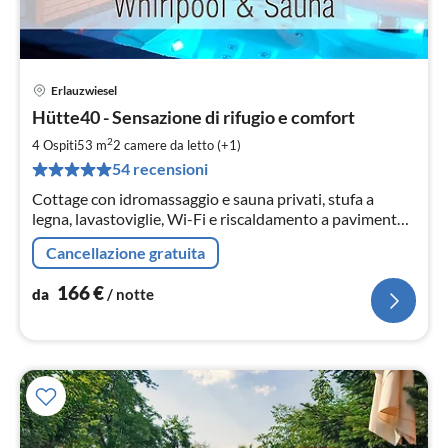
Erlauzwiesel
Pre
Hütte40 - Sensazione di rifugio e comfort
da
1
2
4 Ospiti
53 m
2
camere da letto (+1)
pe
54 recensioni
not
Cottage con idromassaggio e sauna privati, stufa a
legna, lavastoviglie, Wi-Fi e riscaldamento a pavimento.
Recintato.
Cancellazione gratuita
166
€
da
/ notte