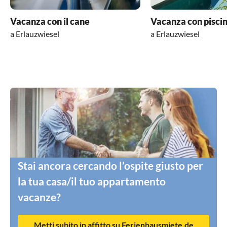
Vacanza con il cane
Vacanza con pisci
a Erlauzwiesel
a Erlauzwiesel
Stai ancora cercando l’ospite giusto per
la tua casa/il tuo appartamento
vacanze?
Metti subito in affitto su Ferienhausmiete.de