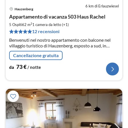
6 km di Erlauzwiesel
Hauzenberg
Pre
Appartamento di vacanza 503 Haus Rachel
da
7
2
5 Ospiti
62 m
1
camera da letto (+1)
pe
12 recensioni
not
Benvenuti nel nostro appartamento con balcone nel
villaggio turistico di Hauzenberg, esposto a sud, in
posizione tranquilla ai margini del bosco. La piscina
Cancellazione gratuita
all'aperto, la piscina e la sauna possono essere utilizzate
gratuitamente
73
€
da
/ notte