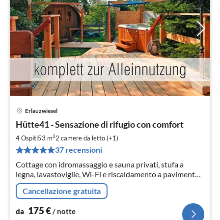
Erlauzwiesel
Pre
Hütte41 - Sensazione di rifugio con comfort
da
1
2
4 Ospiti
53 m
2
camere da letto (+1)
pe
37 recensioni
not
Cottage con idromassaggio e sauna privati, stufa a
legna, lavastoviglie, Wi-Fi e riscaldamento a pavimento.
Recintato.
Cancellazione gratuita
175
€
da
/ notte