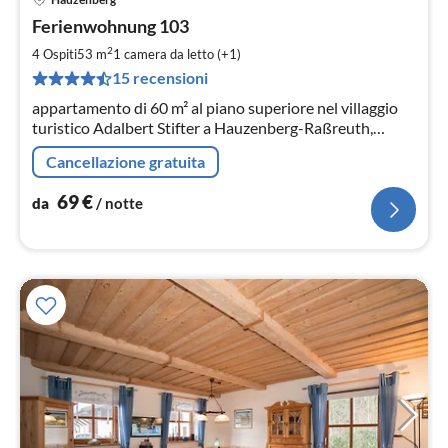
Pre
Ferienwohnung 103
da
6
2
4 Ospiti
53 m
1
camera da letto (+1)
pe
15 recensioni
not
appartamento di 60 m² al piano superiore nel villaggio
turistico Adalbert Stifter a Hauzenberg-Raßreuth,
esposto a sud, Piscina all'aperto, piscina e sauna
Cancellazione gratuita
utilizzabili gratuitamente
69
€
da
/ notte