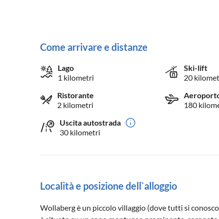
Come arrivare e distanze
Lago
Ski-lift
1 kilometri
20 kilomet
Ristorante
Aeroport
2 kilometri
180 kilome
Uscita autostrada
30 kilometri
Località e posizione dell`alloggio
Wollaberg è un piccolo villaggio (dove tutti si conosc