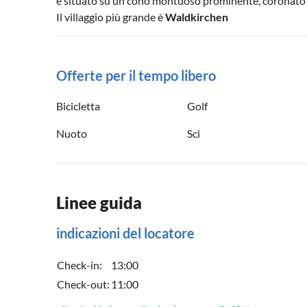
è situato su un cono montuoso prominente, coronato dal
Il villaggio più grande è
Waldkirchen
Offerte per il tempo libero
Bicicletta
Golf
Nuoto
Sci
Linee guida
indicazioni del locatore
Check-in:
13:00
Check-out:
11:00