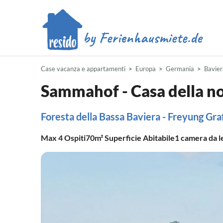
Case vacanza e appartamenti
Europa
Germania
Bavier
Sammahof - Casa della n
Foresta della Bassa Baviera - Freyung Gr
Max
4
Ospiti
70m²
Superficie Abitabile
1
camera da l