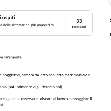
i ospiti
33
na delle sistemazioni più popolari su
recensioni
ova raramente.
, soggiorno, camera da letto con letto matrimoniale e
da sola (naturalmente vi guideremo noi)
arco giochi e osservare l'alveare al lavoro e assaggiare il
a)