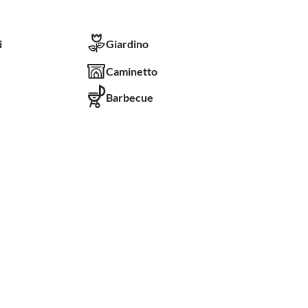
i
Giardino
Caminetto
Barbecue