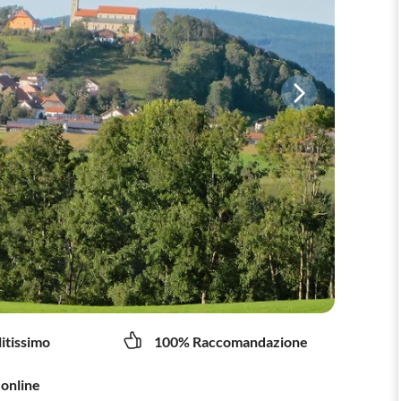
litissimo
100% Raccomandazione
 online