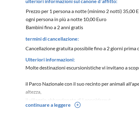
ulteriori informazioni sul canone d`affitto:
Prezzo per 1 persona a notte (minimo 2 notti) 35,00 
ogni persona in più a notte 10,00 Euro
Bambini fino a 2 anni gratis
termini di cancellazione:
Cancellazione gratuita possibile fino a 2 giorni prima d
Ulteriori informazioni:
Molte destinazioni escursionistiche vi invitano a scopr
il Parco Nazionale con il suo recinto per animali all'ape
altezza,
il villaggio abbandonato di Leopoldsreut
continuare a leggere
Villaggio museo di Finsterau e Tittling
Gabreta, il villaggio celtico
Pullman City, la città del West
Vetreria con ospiti che soffiano il vetro,