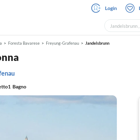
Login
Jandelsbrunn ,
a
Foresta Bavarese
Freyung-Grafenau
Jandelsbrunn
onna
afenau
etto
1
Bagno