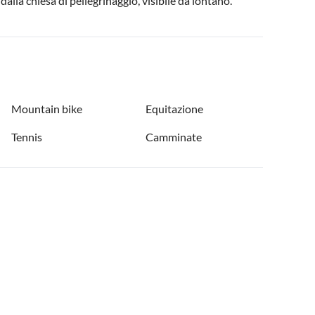
la chiesa di pellegrinaggio, visibile da lontano.
Mountain bike
Equitazione
Tennis
Camminate