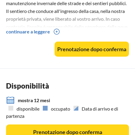
manutenzione invernale delle strade e dei sentieri pubblici.
Il sentiero che conduce all'ingresso della casa, nella nostra
proprietà privata, viene liberato al vostro arrivo. In caso
contrario, l'ospite è responsabile dello sgombero della neve
continuare a leggere
sulla proprietà privata durante il soggiorno. Sono
disponibili pale da neve.
Prenotazione dopo conferma
Un cane (due su richiesta) è il benvenuto. La proprietà è
recintata (doghe a circa 5 cm di distanza l'una dall'altra,
altezza circa 80 cm). Le scale strette e un po' ripide per
raggiungere la zona notte al piano superiore sono
Disponibilità
problematiche per molti cani - i nasi di pelo dovrebbero
quindi avere la loro zona notte al piano terra.
mostra 12 mesi
disponibile
occupato
Data di arrivo e di
Niente feste, addii al celibato o simili.
partenza
Prenotazione dopo conferma