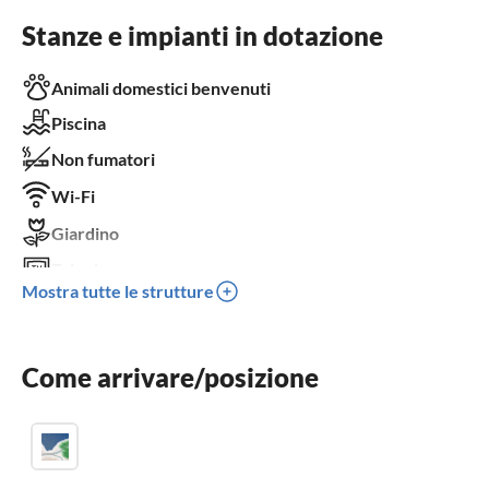
Stanze e impianti in dotazione
Animali domestici benvenuti
Piscina
Non fumatori
Wi-Fi
Giardino
Televisore
Mostra tutte le strutture
Terrazza
Lavastoviglie
Come arrivare/posizione
Sauna