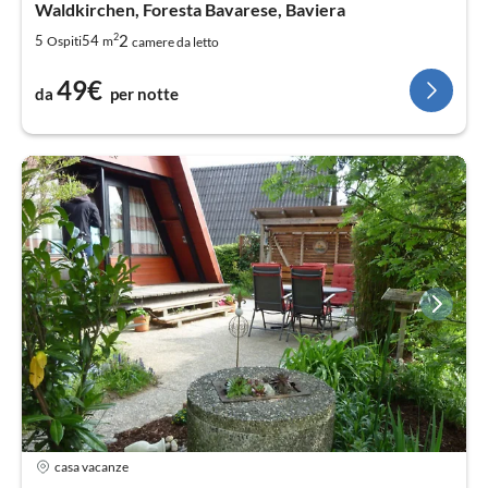
Waldkirchen, Foresta Bavarese, Baviera
2
2
5
54
Ospiti
m
camere da letto
49€
da
per notte
casa vacanze