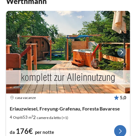
Werthmann
5,0
casa vacanze
Erlauzwiesel, Freyung-Grafenau, Foresta Bavarese
2
2
4
53
Ospiti
m
camere da letto (+1)
176€
da
per notte