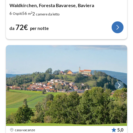
Waldkirchen, Foresta Bavarese, Baviera
2
2
6
56
Ospiti
m
camere da letto
72€
da
per notte
5,0
casa vacanze