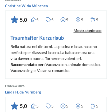
Christine W. da München
5,0
5
5
5
5
5
Mostra tedesco
Traumhafter Kurzurlaub
Bella natura nei dintorni. La piscina e la sauna sono
perfette per rilassarsi la sera. La baita sembra una
vita davvero buona. Torneremo volentieri.
Raccomandato per
: Vacanza con animale domestico,
Vacanza single, Vacanza romantica
Febbraio 2026
Linda H. da Nürnberg
5,0
5
5
5
5
5