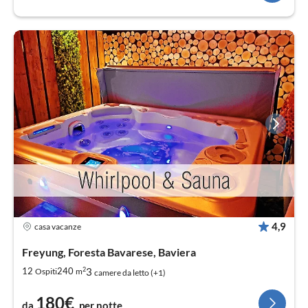
4,9
casa vacanze
Freyung, Foresta Bavarese, Baviera
2
3
12
240
Ospiti
m
camere da letto (+1)
180€
da
per notte