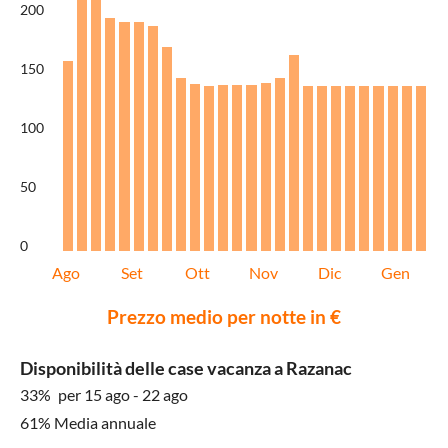
200
150
100
50
0
Ago
Set
Ott
Nov
Dic
Gen
Prezzo medio per notte in €
Disponibilità delle case vacanza a Razanac
33%
per 15 ago - 22 ago
61% Media annuale