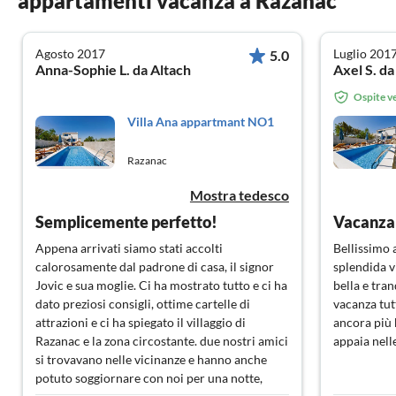
appartamenti vacanza a Razanac
Agosto 2017
Luglio 201
5.0
Anna-Sophie L. da Altach
Ospite ve
Villa Ana appartmant NO1
Razanac
Mostra tedesco
Semplicemente perfetto!
Vacanza
Appena arrivati siamo stati accolti
Bellissimo 
calorosamente dal padrone di casa, il signor
splendida v
Jovic e sua moglie. Ci ha mostrato tutto e ci ha
bella e tran
dato preziosi consigli, ottime cartelle di
vacanza tut
attrazioni e ci ha spiegato il villaggio di
ancora più 
Razanac e la zona circostante. due nostri amici
appaia nell
si trovavano nelle vicinanze e hanno anche
potuto soggiornare con noi per una notte,