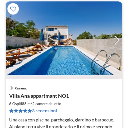
Razanac
Pre
Villa Ana appartmant NO1
da
9
2
6 Ospiti
88 m
2
camere da letto
pe
3 recensioni
not
Una casa con piscina, parcheggio, giardino e barbecue.
Al piano terra vive il proprietario e il primo e secondo