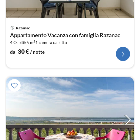
Pre
Razanac
da
Appartamento Vacanza con famiglia Razanac
3
2
4 Ospiti
55 m
1
camera da letto
pe
not
30
€
da
/ notte