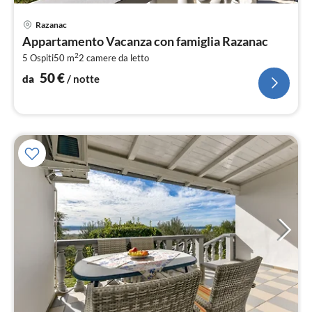
Pre
Razanac
da
Appartamento Vacanza con famiglia Razanac
5
2
5 Ospiti
50 m
2
camere da letto
pe
not
50
€
da
/ notte