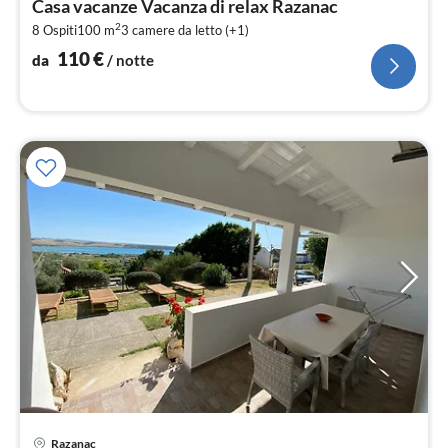
Casa vacanze Vacanza di relax Razanac
1
2
8 Ospiti
100 m
3
camere da letto (+1)
pe
not
110
€
da
/ notte
Pre
Razanac