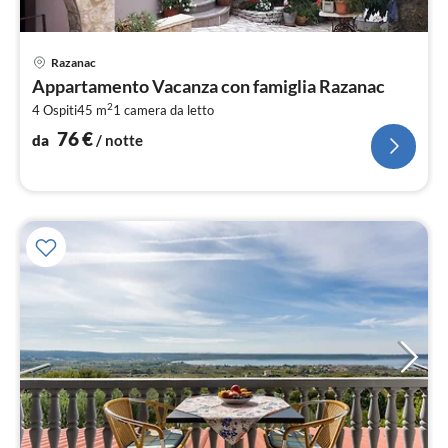
Pre
Razanac
da
Appartamento Vacanza con famiglia Razanac
7
2
4 Ospiti
45 m
1
camera da letto
pe
not
76
€
da
/ notte