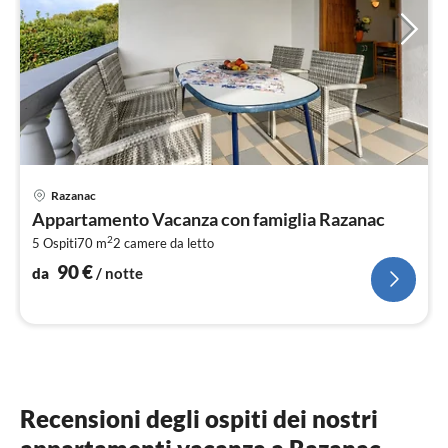
Pre
Razanac
da
Appartamento Vacanza con famiglia Razanac
9
2
5 Ospiti
70 m
2
camere da letto
pe
not
90
€
da
/ notte
Recensioni degli ospiti dei nostri