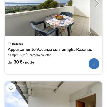
Pre
Razanac
da
Appartamento Vacanza con famiglia Razanac
3
2
4 Ospiti
55 m
1
camera da letto
pe
not
30
€
da
/ notte