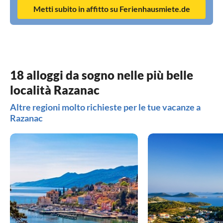
Metti subito in affitto su Ferienhausmiete.de
18 alloggi da sogno nelle più belle
località Razanac
Altre regioni molto richieste per le tue vacanze a
Razanac