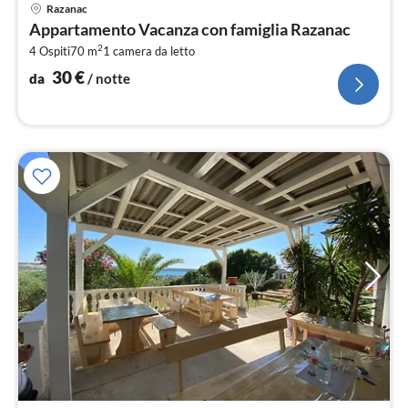
Pre
Razanac
da
Appartamento Vacanza con famiglia Razanac
3
2
4 Ospiti
70 m
1
camera da letto
pe
not
30
€
da
/ notte