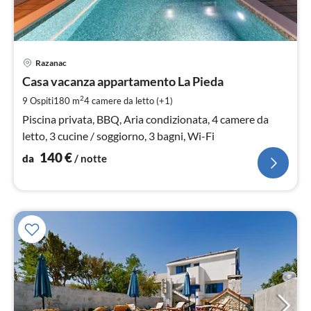
Pre
Razanac
da
1
Casa vacanza appartamento La Pieda
pe
2
9 Ospiti
180 m
4
camere da letto (+1)
not
Piscina privata, BBQ, Aria condizionata, 4 camere da
letto, 3 cucine / soggiorno, 3 bagni, Wi-Fi
140
€
da
/ notte