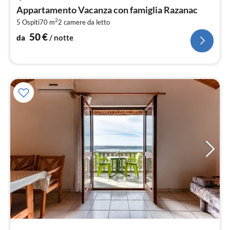
da
Appartamento Vacanza con famiglia Razanac
5
2
5 Ospiti
70 m
2
camere da letto
pe
not
50
€
da
/ notte