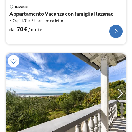
Pre
Razanac
da
Appartamento Vacanza con famiglia Razanac
7
2
5 Ospiti
70 m
2
camere da letto
pe
not
70
€
da
/ notte