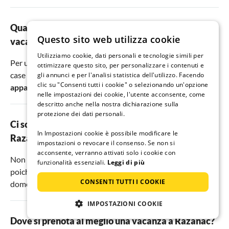
Quali sono i migliori appartamenti e case per le
Questo sito web utilizza cookie
vacanze a Razanac?
Utilizziamo cookie, dati personali e tecnologie simili per
Per un soggiorno di successo a Razanac, vi consigliamo le
ottimizzare questo sito, per personalizzare i contenuti e
case vacanza
Villa Ana appartmant NO1
,
Villa Ana
gli annunci e per l'analisi statistica dell'utilizzo. Facendo
clic su "Consenti tutti i cookie" o selezionando un'opzione
appartmant NO2
e
Casa vacanza appartamento La Pieda
.
nelle impostazioni dei cookie, l'utente acconsente, come
descritto anche nella nostra dichiarazione sulla
protezione dei dati personali.
Ci sono appartamenti per vacanze adatti ai cani a
In Impostazioni cookie è possibile modificare le
Razanac?
impostazioni o revocare il consenso. Se non si
acconsente, verranno attivati solo i cookie con
Non devi rinunciare al tuo animale domestico a Razanac
funzionalità essenziali.
Leggi di più
poiché ci sono
7
alloggi vacanze che permettono animali
CONSENTI TUTTI I COOKIE
domestici.
IMPOSTAZIONI COOKIE
Dove si prenota al meglio una vacanza a Razanac?