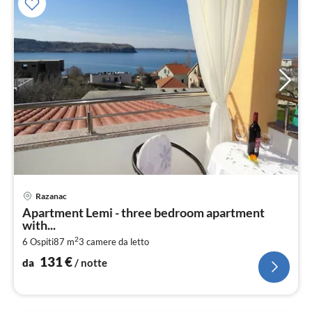
Pre
Razanac
da
Apartment Lemi - three bedroom apartment
1
with...
pe
2
6 Ospiti
87 m
3
camere da letto
not
131
€
da
/ notte