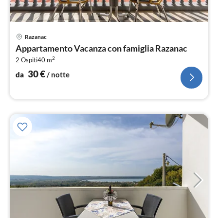
Pre
Razanac
da
Appartamento Vacanza con famiglia Razanac
3
2
2 Ospiti
40 m
pe
not
30
€
da
/ notte