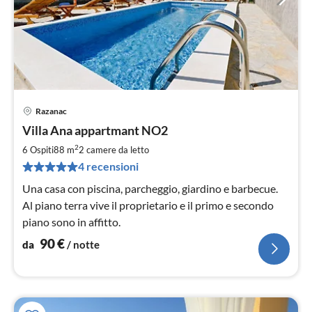
Razanac
Pre
Villa Ana appartmant NO2
da
9
2
6 Ospiti
88 m
2
camere da letto
pe
4 recensioni
not
Una casa con piscina, parcheggio, giardino e barbecue.
Al piano terra vive il proprietario e il primo e secondo
piano sono in affitto.
90
€
da
/ notte