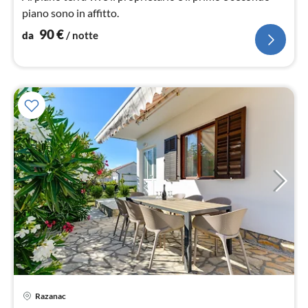
piano sono in affitto.
90
€
da
/ notte
Pre
Razanac
da