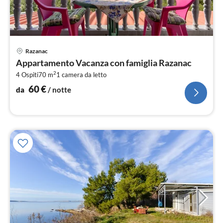
Pre
Razanac
da
Appartamento Vacanza con famiglia Razanac
6
2
4 Ospiti
70 m
1
camera da letto
pe
not
60
€
da
/ notte