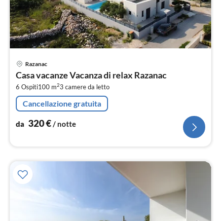
Pre
Razanac
da
Casa vacanze Vacanza di relax Razanac
3
2
6 Ospiti
100 m
3
camere da letto
pe
not
Cancellazione gratuita
320
€
da
/ notte