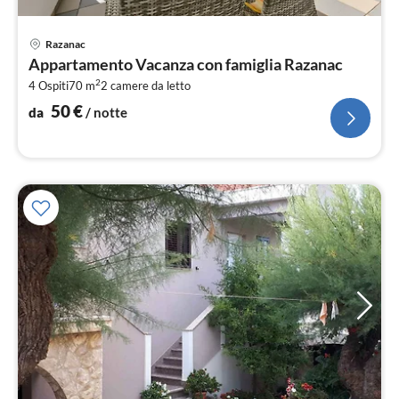
Pre
Razanac
da
Appartamento Vacanza con famiglia Razanac
5
2
4 Ospiti
70 m
2
camere da letto
pe
not
50
€
da
/ notte