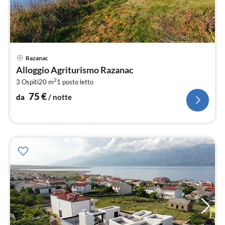
Pre
Razanac
da
Alloggio Agriturismo Razanac
7
2
3 Ospiti
20 m
1
posto letto
pe
not
75
€
da
/ notte