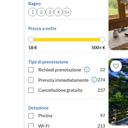
Bagno
1
2
3
4
5+
Prezzo a notte
18
€
500+
€
Tipo di prenotazione
22
Richiedi prenotazione
274
Prenota immediatamente
Cancellazione gratuita
237
Dotazione
Piscina
97
Wi-Fi
213