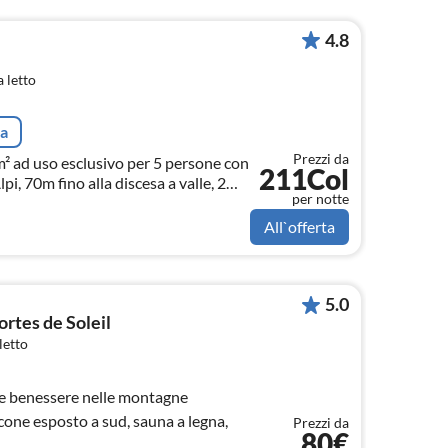
4.8
 letto
ta
Prezzi da
m² ad uso esclusivo per 5 persone con
211Col
pi, 70m fino alla discesa a valle, 2
per notte
e esposte a sud.
All`offerta
5.0
ortes de Soleil
letto
 benessere nelle montagne
one esposto a sud, sauna a legna,
Prezzi da
80€