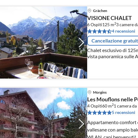
Grächen
VISIONE CHALET
2
6 Ospiti
125 m
3
camere da
4 recensioni
Cancellazione gratui
Chalet esclusivo di 125
vista panoramica sulle Al
bagni, camino, 2 terrazz
Morgins
Les Mouflons nelle P
2
4 Ospiti
60 m
1
camera da 
5 recensioni
Appartamento comfort e
vallesane con ampio balc
WLAN, cani benvenuti!