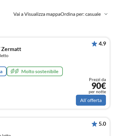
Vai a Visualizza mappa
Ordina per: casuale
4.9
/ Zermatt
letto
ta
Molto sostenibile
Prezzi da
90€
per notte
All`offerta
5.0
 letto