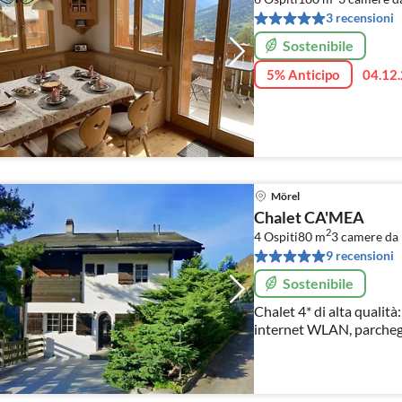
3 recensioni
Sostenibile
5% Anticipo
04.12.
Mörel
Chalet CA'MEA
2
4 Ospiti
80 m
3
camere da 
9 recensioni
Sostenibile
Chalet 4* di alta qualità
internet WLAN, parcheg
l'ALETSCHARENA. Ideale
escursionistiche, famigli