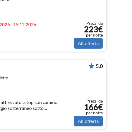
Prezzi da
2026 - 15.12.2026
223€
per notte
All`offerta
5.0
letto
Prezzi da
: attrezzatura top con camino,
166€
gio sotterraneo sotto
per notte
 per vacanze sciistiche ed
e e relax!
All`offerta