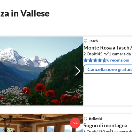
a in Vallese
Täsch
Monte Rosa a Täsch 
2
2 Ospiti
45 m
1
camera da 
6 recensioni
Cancellazione gratui
Bellwald
5%
Sogno di montagna
2
6 Ospiti
180 m
3
camere da