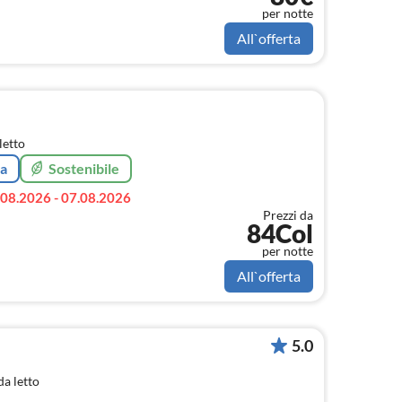
per notte
All`offerta
letto
ta
Sostenibile
.08.2026 - 07.08.2026
Prezzi da
84Col
per notte
All`offerta
5.0
a letto