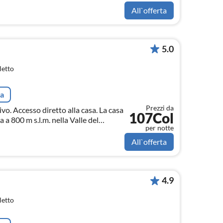
All`offerta
5.0
letto
ta
Prezzi da
vo. Accesso diretto alla casa. La casa
107Col
 a 800 m s.l.m. nella Valle del
per notte
asa è ideale per massimo 5 persone.
All`offerta
4.9
letto