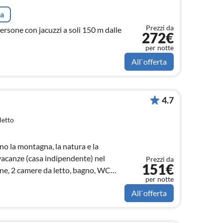
ta
Prezzi da
ersone con jacuzzi a soli 150 m dalle
272€
per notte
All`offerta
4.7
letto
no la montagna, la natura e la
 vacanze (casa indipendente) nel
Prezzi da
151€
one, 2 camere da letto, bagno, WC
per notte
, posto auto
All`offerta