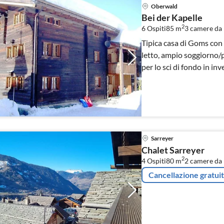
Oberwald
Bei der Kapelle
2
6 Ospiti
85 m
3
camere da 
Tipica casa di Goms con
letto, ampio soggiorno/p
per lo sci di fondo in inv
Posizione tranquilla.
Sarreyer
Chalet Sarreyer
2
4 Ospiti
80 m
2
camere da 
Cancellazione gratui