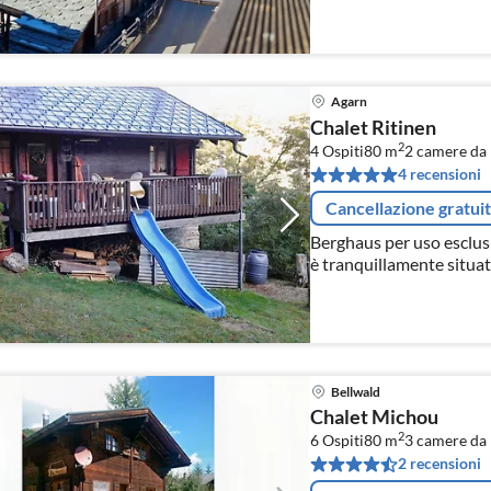
Agarn
Chalet Ritinen
2
4 Ospiti
80 m
2
camere da 
4 recensioni
Cancellazione gratui
Berghaus per uso esclusi
è tranquillamente situata
Rodano, in Vallese. La c
Bellwald
Chalet Michou
2
6 Ospiti
80 m
3
camere da 
2 recensioni