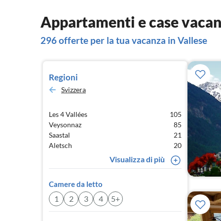
Appartamenti e case vacanz
296 offerte per la tua vacanza in Vallese
Regioni
Svizzera
Les 4 Vallées
105
Veysonnaz
85
Saastal
21
Aletsch
20
Visualizza di più
Camere da letto
1
2
3
4
5+