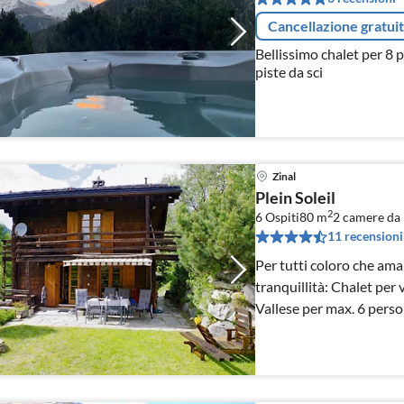
Cancellazione gratui
Bellissimo chalet per 8 p
piste da sci
Zinal
Plein Soleil
2
6 Ospiti
80 m
2
camere da 
11 recensioni
Per tutti coloro che ama
tranquillità: Chalet per
Vallese per max. 6 pers
ospiti, stufa in maiolica