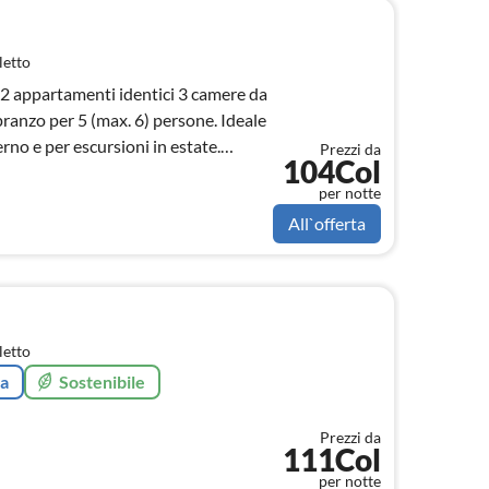
letto
 2 appartamenti identici 3 camere da
ranzo per 5 (max. 6) persone. Ideale
erno e per escursioni in estate.
Prezzi da
104Col
per notte
All`offerta
letto
ta
Sostenibile
Prezzi da
111Col
per notte