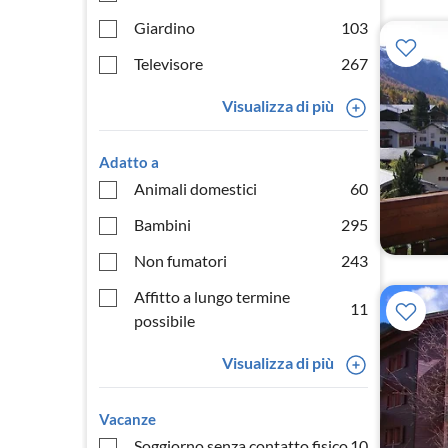
Giardino
103
Televisore
267
Visualizza di più
Adatto a
Animali domestici
60
Bambini
295
Non fumatori
243
Affitto a lungo termine
11
possibile
Visualizza di più
Vacanze
Soggiorno senza contatto fisico
10