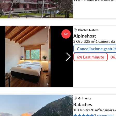
Blatten Naters
6%
Alpinehost
2
2 Ospiti
25 m
1
camera da 
Cancellazione gratui
6% Last minute
06
Grimentz
Rafaches
2
10 Ospiti
170 m
4
camere d
3 recensioni