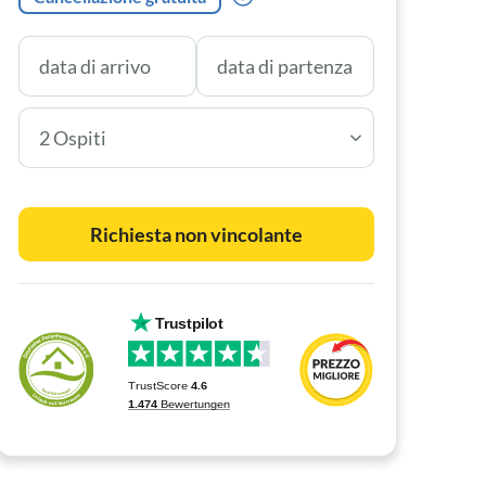
2 Ospiti
Richiesta non vincolante