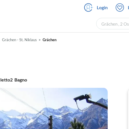
Login
Grächen , 2 Os
Grächen - St. Niklaus
Grächen
letto
2
Bagno