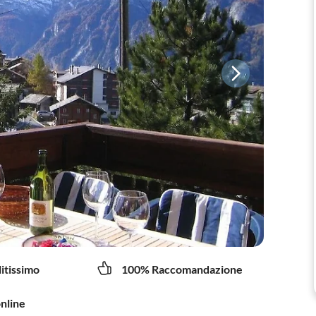
litissimo
100% Raccomandazione
online