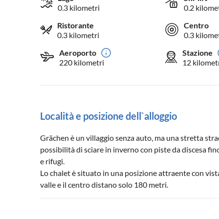
0.3 kilometri
0.2 kilome
Ristorante
Centro
0.3 kilometri
0.3 kilome
Aeroporto
Stazione
220 kilometri
12 kilomet
Località e posizione dell`alloggio
Grächen è un villaggio senza auto, ma una stretta strada
possibilità di sciare in inverno con piste da discesa fino
e rifugi.
Lo chalet è situato in una posizione attraente con vist
valle e il centro distano solo 180 metri.