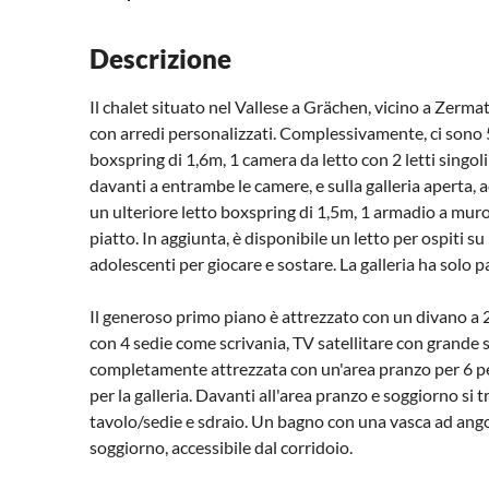
Descrizione
Il chalet situato nel Vallese a Grächen, vicino a Zerma
con arredi personalizzati. Complessivamente, ci sono 5
boxspring di 1,6m, 1 camera da letto con 2 letti singo
davanti a entrambe le camere, e sulla galleria aperta, a
un ulteriore letto boxspring di 1,5m, 1 armadio a mur
piatto. In aggiunta, è disponibile un letto per ospiti su
adolescenti per giocare e sostare. La galleria ha solo p
Il generoso primo piano è attrezzato con un divano a 2 
con 4 sedie come scrivania, TV satellitare con grande 
completamente attrezzata con un'area pranzo per 6 per
per la galleria. Davanti all'area pranzo e soggiorno s
tavolo/sedie e sdraio. Un bagno con una vasca ad angolo
soggiorno, accessibile dal corridoio.