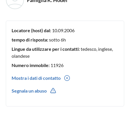
Famiglia K. Hodel
Locatore (host) dal:
10.09.2006
tempo di risposta:
sotto 6h
Lingue da utilizzare per i contatti:
tedesco, inglese,
olandese
Numero immobile:
11926
Mostra i dati di contatto
0041(0) 33675 23 16
Segnala un abuso
0041(0) 79631 58 57