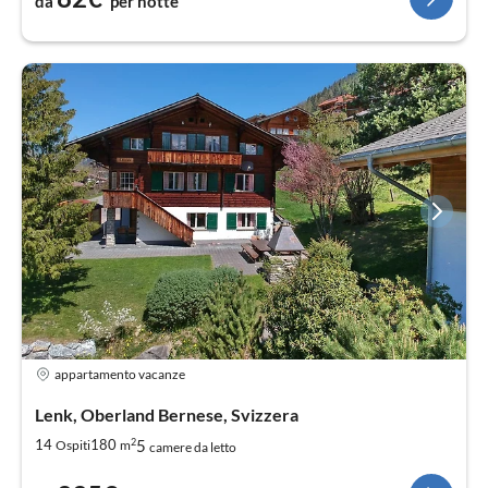
da
per notte
appartamento vacanze
Lenk, Oberland Bernese, Svizzera
2
5
14
180
Ospiti
m
camere da letto