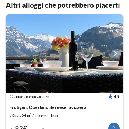
Altri alloggi che potrebbero piacerti
4,9
appartamento vacanze
Frutigen, Oberland Bernese, Svizzera
2
2
5
64
Ospiti
m
camere da letto
82€