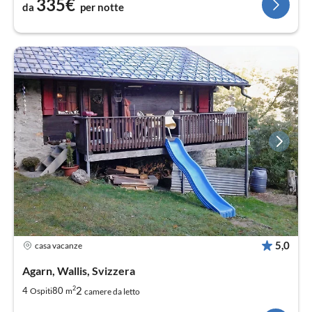
335€
da
per notte
5,0
casa vacanze
Agarn, Wallis, Svizzera
2
2
4
80
Ospiti
m
camere da letto