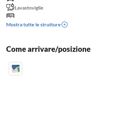
Lavastoviglie
Lavatrice
Mostra tutte le strutture
Balcone
Lettino per bambini
Come arrivare/posizione
Posto auto