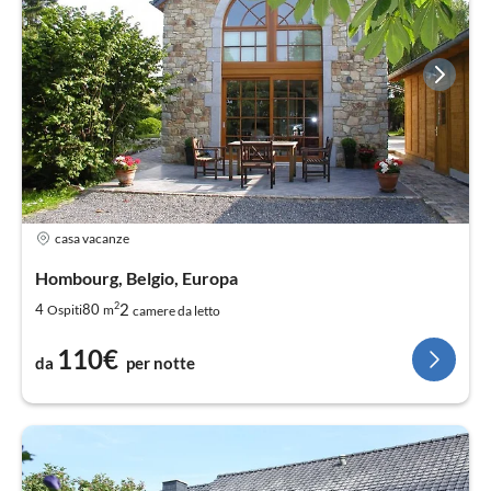
casa vacanze
Hombourg, Belgio, Europa
2
2
4
80
Ospiti
m
camere da letto
110€
da
per notte