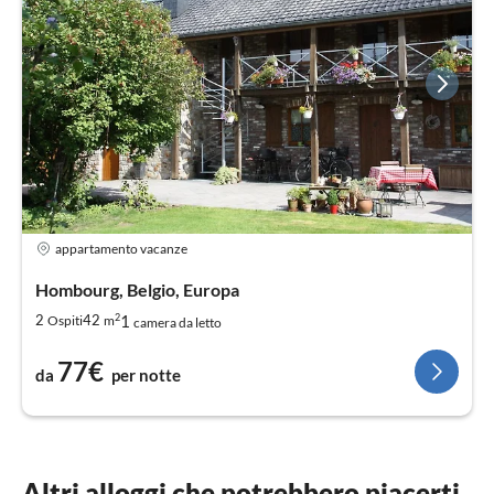
appartamento vacanze
Hombourg, Belgio, Europa
2
1
2
42
Ospiti
m
camera da letto
77€
da
per notte
Altri alloggi che potrebbero piacerti