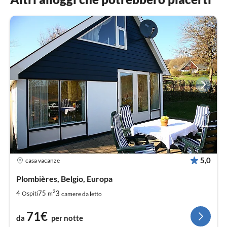
5,0
casa vacanze
Plombières, Belgio, Europa
2
3
4
75
Ospiti
m
camere da letto
71€
da
per notte