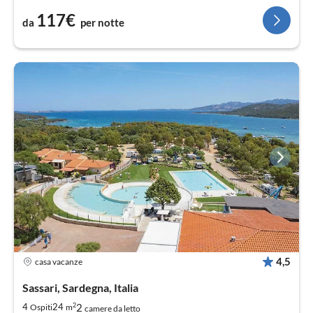
117€
da
per notte
4,5
casa vacanze
Sassari, Sardegna, Italia
2
2
4
24
Ospiti
m
camere da letto