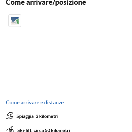
Come arrivare/posizione
Posto auto
Come arrivare e distanze
Spiaggia
3 kilometri
Ski-lift
circa 50 kilometri