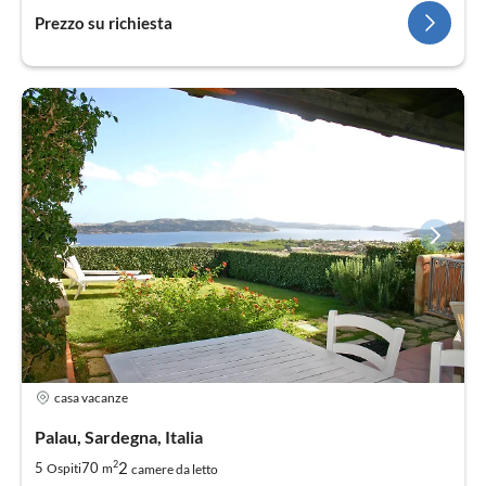
Prezzo su richiesta
casa vacanze
Palau, Sardegna, Italia
2
2
5
70
Ospiti
m
camere da letto