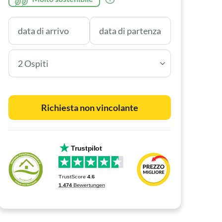
2 Ospiti
Richiesta non vincolante