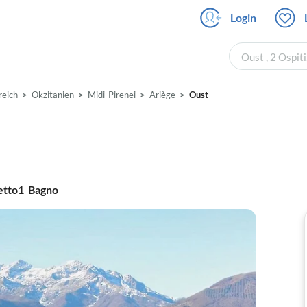
Login
Oust , 2 Ospiti
reich
Okzitanien
Midi-Pirenei
Ariège
Oust
etto
1
Bagno