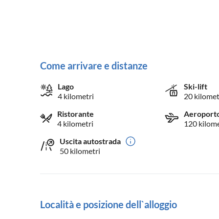
Come arrivare e distanze
Lago
Ski-lift
4 kilometri
20 kilomet
Ristorante
Aeroport
4 kilometri
120 kilome
Uscita autostrada
50 kilometri
Località e posizione dell`alloggio