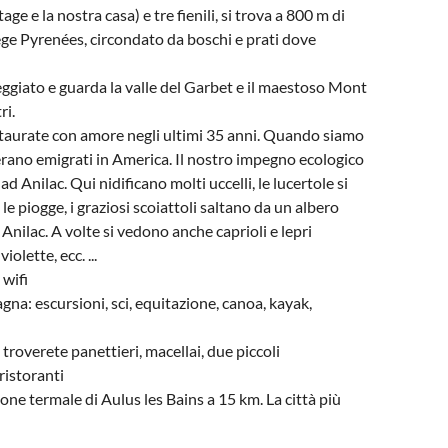
e e la nostra casa) e tre fienili, si trova a 800 m di
ege Pyrenées, circondato da boschi e prati dove
leggiato e guarda la valle del Garbet e il maestoso Mont
ri.
estaurate con amore negli ultimi 35 anni. Quando siamo
ti erano emigrati in America. Il nostro impegno ecologico
 ad Anilac. Qui nidificano molti uccelli, le lucertole si
e piogge, i graziosi scoiattoli saltano da un albero
u Anilac. A volte si vedono anche caprioli e lepri
olette, ecc. ...
 wifi
agna: escursioni, sci, equitazione, canoa, kayak,
 troverete panettieri, macellai, due piccoli
ristoranti
zione termale di Aulus les Bains a 15 km. La città più