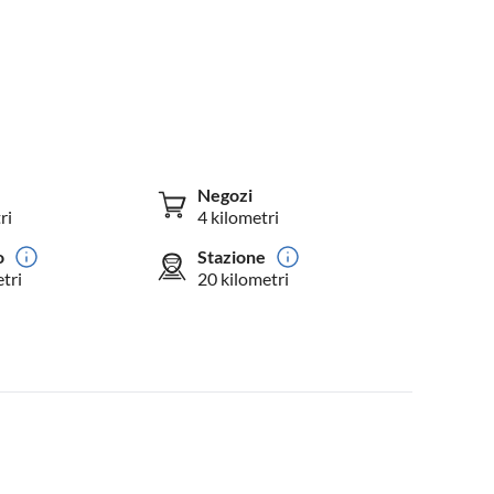
Negozi
ri
4 kilometri
o
Stazione
tri
20 kilometri