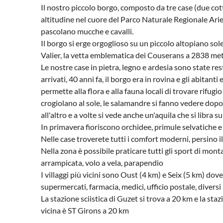
Il nostro piccolo borgo, composto da tre case (due cottag
altitudine nel cuore del Parco Naturale Regionale Ari
pascolano mucche e cavalli.
Il borgo si erge orgoglioso su un piccolo altopiano so
Valier, la vetta emblematica dei Couserans a 2838 met
Le nostre case in pietra, legno e ardesia sono state r
arrivati, 40 anni fa, il borgo era in rovina e gli abitan
permette alla flora e alla fauna locali di trovare rifugio
crogiolano al sole, le salamandre si fanno vedere dopo l
all'altro e a volte si vede anche un'aquila che si libra s
In primavera fioriscono orchidee, primule selvatiche e vi
Nelle case troverete tutti i comfort moderni, persino il
Nella zona è possibile praticare tutti gli sport di mont
arrampicata, volo a vela, parapendio
I villaggi più vicini sono Oust (4 km) e Seix (5 km) dove
supermercati, farmacia, medici, ufficio postale, diversi 
La stazione sciistica di Guzet si trova a 20 km e la sta
vicina è ST Girons a 20 km