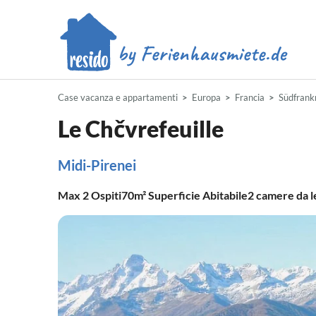
Case vacanza e appartamenti
Europa
Francia
Südfrank
Le Chčvrefeuille
Midi-Pirenei
Max
2
Ospiti
70m²
Superficie Abitabile
2
camere da l