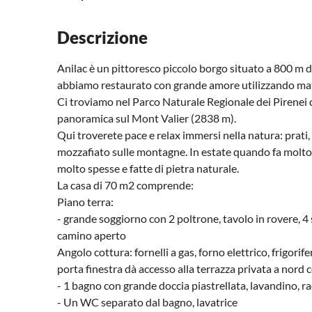
Descrizione
Anilac è un pittoresco piccolo borgo situato a 800 m di
abbiamo restaurato con grande amore utilizzando materi
Ci troviamo nel Parco Naturale Regionale dei Pirenei 
panoramica sul Mont Valier (2838 m).
Qui troverete pace e relax immersi nella natura: prati,
mozzafiato sulle montagne. In estate quando fa molto 
molto spesse e fatte di pietra naturale.
La casa di 70 m2 comprende:
Piano terra:
- grande soggiorno con 2 poltrone, tavolo in rovere, 4
camino aperto
Angolo cottura: fornelli a gas, forno elettrico, frigori
porta finestra dà accesso alla terrazza privata a nord 
- 1 bagno con grande doccia piastrellata, lavandino, ra
- Un WC separato dal bagno, lavatrice