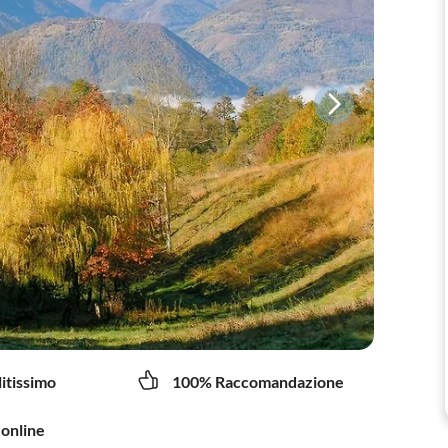
litissimo
100% Raccomandazione
 online