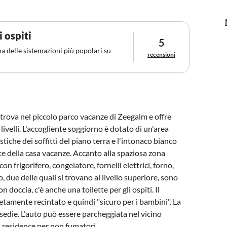
i ospiti
5
na delle sistemazioni più popolari su
recensioni
trova nel piccolo parco vacanze di Zeegalm e offre
ivelli. L'accogliente soggiorno è dotato di un'area
ustiche dei soffitti del piano terra e l'intonaco bianco
te della casa vacanze. Accanto alla spaziosa zona
 frigorifero, congelatore, fornelli elettrici, forno,
, due delle quali si trovano al livello superiore, sono
 doccia, c'è anche una toilette per gli ospiti. Il
pletamente recintato e quindi "sicuro per i bambini". La
 sedie. L'auto può essere parcheggiata nel vicino
 residence per non fumatori.