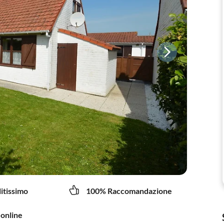
litissimo
100% Raccomandazione
 online