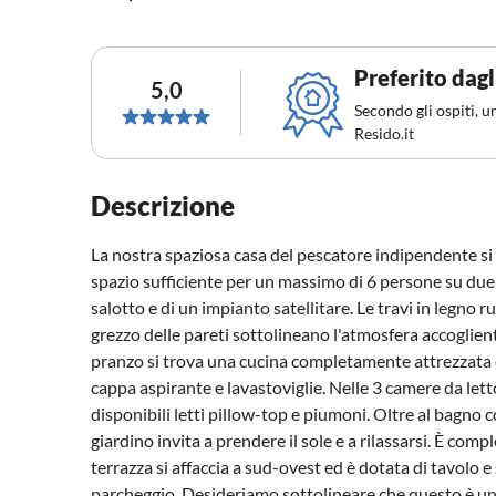
Preferito dagl
5,0
Secondo gli ospiti, u
Resido.it
Descrizione
La nostra spaziosa casa del pescatore indipendente si 
spazio sufficiente per un massimo di 6 persone su due l
salotto e di un impianto satellitare. Le travi in legno r
grezzo delle pareti sottolineano l'atmosfera accoglien
pranzo si trova una cucina completamente attrezzata con
cappa aspirante e lavastoviglie. Nelle 3 camere da letto
disponibili letti pillow-top e piumoni. Oltre al bagno con
giardino invita a prendere il sole e a rilassarsi. È com
terrazza si affaccia a sud-ovest ed è dotata di tavolo e
parcheggio. Desideriamo sottolineare che questo è un