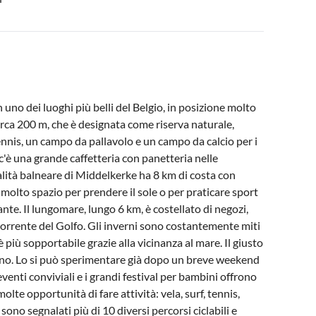
 uno dei luoghi più belli del Belgio, in posizione molto
irca 200 m, che è designata come riserva naturale,
nnis, un campo da pallavolo e un campo da calcio per i
" c'è una grande caffetteria con panetteria nelle
alità balneare di Middelkerke ha 8 km di costa con
 molto spazio per prendere il sole o per praticare sport
nte. Il lungomare, lungo 6 km, è costellato di negozi,
a Corrente del Golfo. Gli inverni sono costantemente miti
è più sopportabile grazie alla vicinanza al mare. Il giusto
unno. Lo si può sperimentare già dopo un breve weekend
venti conviviali e i grandi festival per bambini offrono
lte opportunità di fare attività: vela, surf, tennis,
ono segnalati più di 10 diversi percorsi ciclabili e