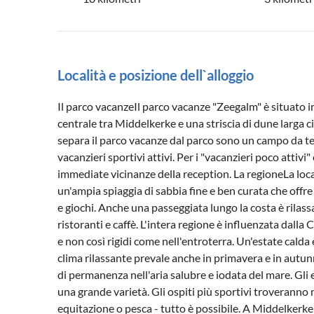
Località e posizione dell`alloggio
Il parco vacanzeIl parco vacanze "Zeegalm" è situato in
centrale tra Middelkerke e una striscia di dune larga c
separa il parco vacanze dal parco sono un campo da te
vacanzieri sportivi attivi. Per i "vacanzieri poco attivi
immediate vicinanze della reception. La regioneLa loc
un'ampia spiaggia di sabbia fine e ben curata che offre
e giochi. Anche una passeggiata lungo la costa è rilassa
ristoranti e caffè. L'intera regione è influenzata dall
e non così rigidi come nell'entroterra. Un'estate calda 
clima rilassante prevale anche in primavera e in aut
di permanenza nell'aria salubre e iodata del mare. Gli e
una grande varietà. Gli ospiti più sportivi troveranno mo
equitazione o pesca - tutto è possibile. A Middelkerke s