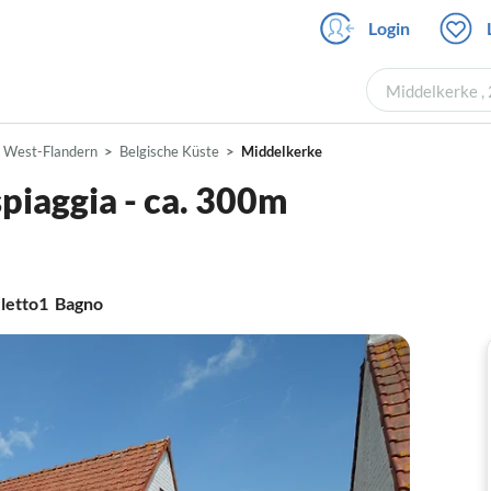
Login
Middelkerke , 
West-Flandern
Belgische Küste
Middelkerke
spiaggia - ca. 300m
letto
1
Bagno