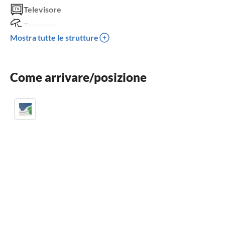
Televisore
Terrazza
Mostra tutte le strutture
Lavastoviglie
Lavatrice
Come arrivare/posizione
Posto auto