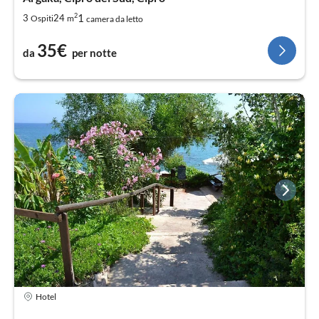
2
1
3
24
Ospiti
m
camera da letto
35€
da
per notte
Hotel