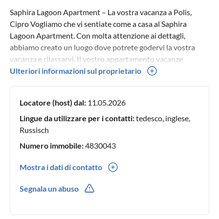
Saphira Lagoon Apartment – La vostra vacanza a Polis,
Cipro Vogliamo che vi sentiate come a casa al Saphira
Lagoon Apartment. Con molta attenzione ai dettagli,
abbiamo creato un luogo dove potrete godervi la vostra
vacanza e rilassarvi. Il vostro appartamento vacanze
perfetto a Polis, Cipro. Godetevi una vacanza rilassante tra
Ulteriori informazioni sul proprietario
mare, natura e la vita cittadina piena di fascino. -
L’appartamento Il curato e recentemente ristrutturato
Locatore (host) dal:
11.05.2026
trilocale per vacanze al piano terra offre: • 2 camere da letto
confortevoli • Cucina completamente attrezzata • Bagno +
Lingue da utilizzare per i contatti:
tedesco, inglese,
WC separato • Luminoso soggiorno • Terrazza privata per
Russisch
rilassarsi • Aria condizionata in tutte le stanze -I vostri
Numero immobile:
4830043
vantaggi • Posizione tranquilla e centrale • Vicinanza a
spiaggia e città • Piscina & terrazza • Parcheggio privato •
Mostra i dati di contatto
Completamente ristrutturato e modernamente arredato •
0049(0) 1726329511
Aria condizionata in tutti gli ambienti • Appartamento
Segnala un abuso
pulito e curato