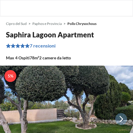
Cipro del Sud
Paphos e Provincia
Polis Chrysochous
Saphira Lagoon Apartment
7 recensioni
Max
4
Ospiti
78m²
2
camere da letto
5%