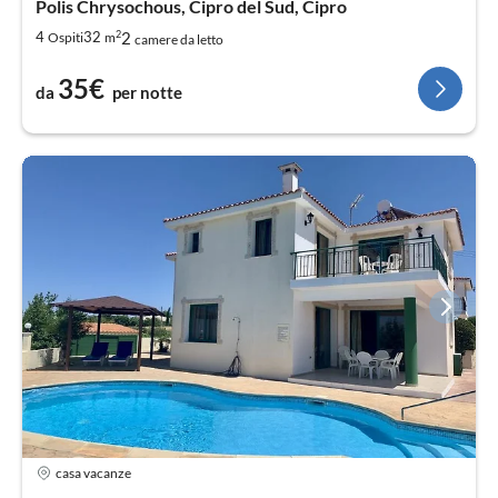
Polis Chrysochous, Cipro del Sud, Cipro
2
2
4
32
Ospiti
m
camere da letto
35€
da
per notte
casa vacanze