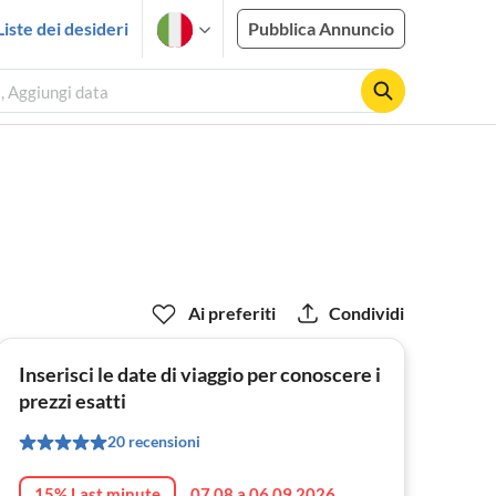
Liste dei desideri
Pubblica Annuncio
i, Aggiungi data
Ai preferiti
Condividi
Inserisci le date di viaggio per conoscere i
prezzi esatti
20 recensioni
15% Last minute
07.08 a 06.09.2026