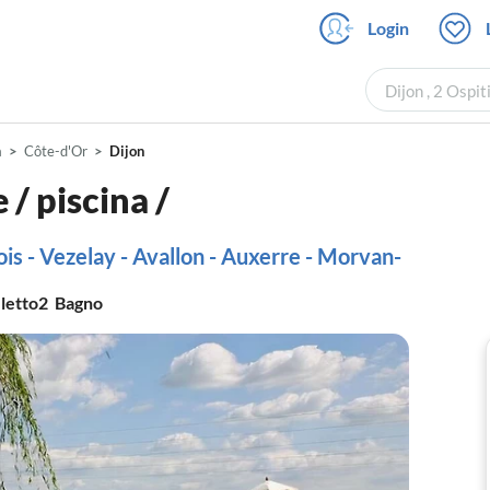
Login
Dijon , 2 Ospit
a
Côte-d'Or
Dijon
/ piscina /
is - Vezelay - Avallon - Auxerre - Morvan-
letto
2
Bagno