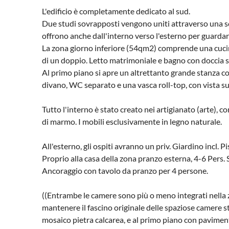
L'edificio è completamente dedicato al sud.
Due studi sovrapposti vengono uniti attraverso una scal
offrono anche dall'interno verso l'esterno per guardar
La zona giorno inferiore (54qm2) comprende una cucin
di un doppio. Letto matrimoniale e bagno con doccia 
Al primo piano si apre un altrettanto grande stanza 
divano, WC separato e una vasca roll-top, con vista s
Tutto l'interno è stato creato nei artigianato (arte), c
di marmo. I mobili esclusivamente in legno naturale.
All'esterno, gli ospiti avranno un priv. Giardino incl. P
Proprio alla casa della zona pranzo esterna, 4-6 Pers. S
Ancoraggio con tavolo da pranzo per 4 persone.
((Entrambe le camere sono più o meno integrati nella z
mantenere il fascino originale delle spaziose camere s
mosaico pietra calcarea, e al primo piano con pavimenti