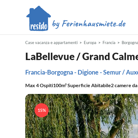
Case vacanza e appartamenti
Europa
Francia
Borgogn
LaBellevue / Grand Calme 
Francia-Borgogna - Digione - Semur / Auxo
Max
4
Ospiti
100m²
Superficie Abitabile
2
camere da 
15%