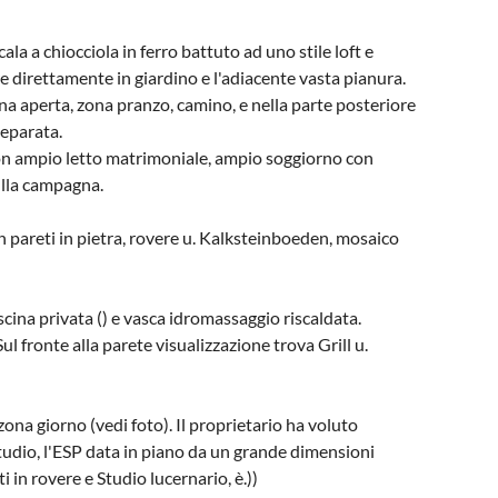
a a chiocciola in ferro battuto ad uno stile loft e
e direttamente in giardino e l'adiacente vasta pianura.
a aperta, zona pranzo, camino, e nella parte posteriore
separata.
con ampio letto matrimoniale, ampio soggiorno con
ulla campagna.
on pareti in pietra, rovere u. Kalksteinboeden, mosaico
iscina privata () e vasca idromassaggio riscaldata.
ul fronte alla parete visualizzazione trova Grill u.
ona giorno (vedi foto). Il proprietario ha voluto
tudio, l'ESP data in piano da un grande dimensioni
 in rovere e Studio lucernario, è.))