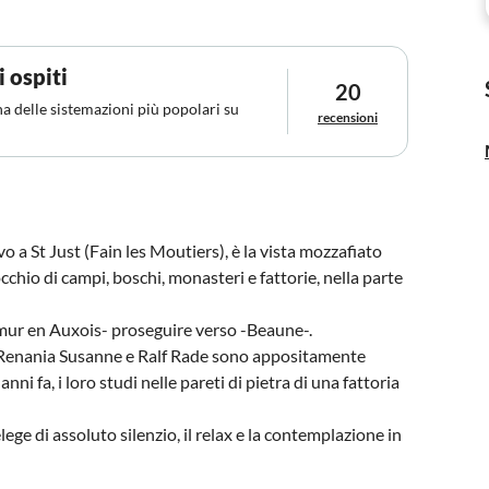
i ospiti
20
na delle sistemazioni più popolari su
recensioni
 a St Just (Fain les Moutiers), è la vista mozzafiato
chio di campi, boschi, monasteri e fattorie, nella parte
emur en Auxois- proseguire verso -Beaune-.
ti Renania Susanne e Ralf Rade sono appositamente
nni fa, i loro studi nelle pareti di pietra di una fattoria
lege di assoluto silenzio, il relax e la contemplazione in