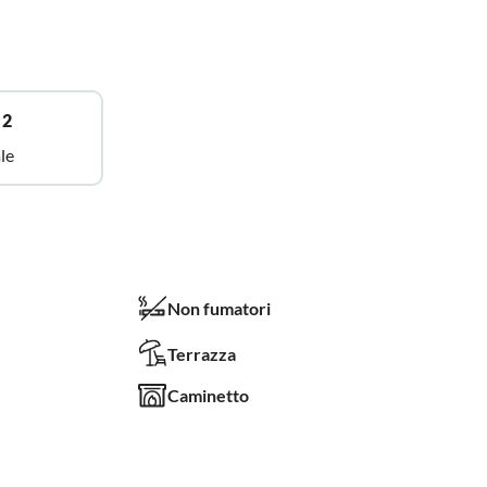
 2
le
Non fumatori
Terrazza
Caminetto