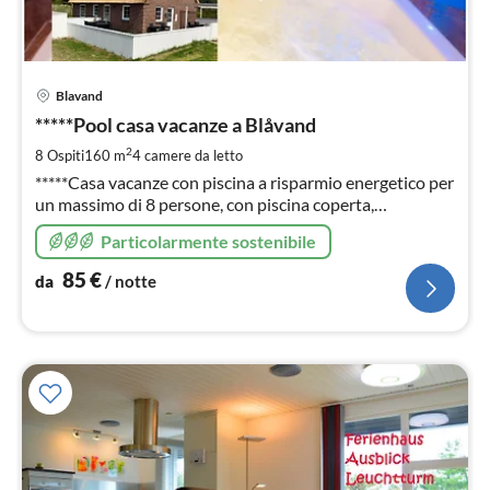
Pre
Blavand
da
8
*****Pool casa vacanze a Blåvand
pe
2
8 Ospiti
160 m
4
camere da letto
not
*****Casa vacanze con piscina a risparmio energetico per
un massimo di 8 persone, con piscina coperta,
idromassaggio sempre libero, sauna, 2 bagni, camino, W-
Particolarmente sostenibile
Lan, Foto, informazioni e prezzi anche su:
ferienhausdaenemark-cj (en)
85
€
da
/ notte