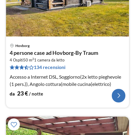
Hovborg
Pre
4 persone case ad Hovborg-By Traum
da
2
2
4 Ospiti
50 m
1
camera da letto
134 recensioni
pe
not
Accesso a Internet DSL, Soggiorno(2x letto pieghevole
(1 pers.)), Angolo cottura(mobile cucina(elettrico)
23
€
da
/ notte