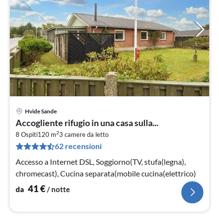
Hvide Sande
Pre
Accogliente rifugio in una casa sulla...
da
2
4
8 Ospiti
120 m
3
camere da letto
62 recensioni
pe
not
Accesso a Internet DSL, Soggiorno(TV, stufa(legna),
chromecast), Cucina separata(mobile cucina(elettrico)
41
€
da
/ notte