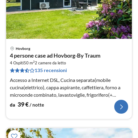
Hovborg
Pre
4 persone case ad Hovborg-By Traum
da
2
4
4 Ospiti
50 m
2
camere da letto
135 recensioni
pe
not
Accesso a Internet DSL, Cucina separata(mobile
cucina(elettrico), cappa aspirante, caffettiera, forno a
microonde combinato, lavastoviglie, frigorifero(+
congelatore)
39
€
da
/ notte