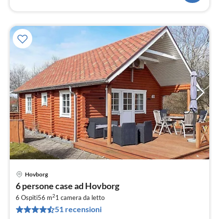
Hovborg
Pre
6 persone case ad Hovborg
da
2
3
6 Ospiti
56 m
1
camera da letto
51 recensioni
pe