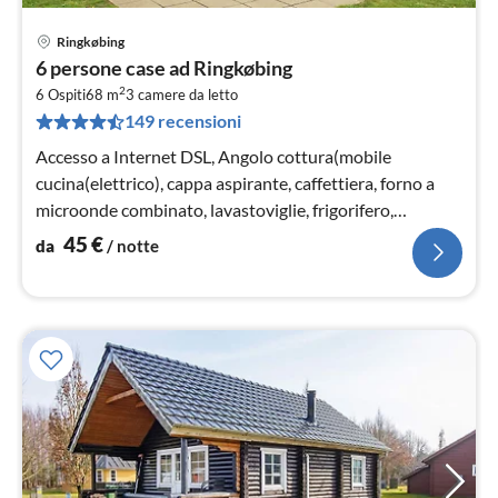
Ringkøbing
Pre
6 persone case ad Ringkøbing
da
2
4
6 Ospiti
68 m
3
camere da letto
149 recensioni
pe
not
Accesso a Internet DSL, Angolo cottura(mobile
cucina(elettrico), cappa aspirante, caffettiera, forno a
microonde combinato, lavastoviglie, frigorifero,
congelatore(60-99L))
45
€
da
/ notte