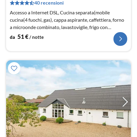
40 recensioni
pe
not
Accesso a Internet DSL, Cucina separata(mobile
cucina(4 fuochi, gas), cappa aspirante, caffettiera, forno
a microonde combinato, lavastoviglie, frigo con
congelatore)
51
€
da
/ notte