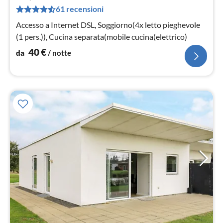
4
61 recensioni
pe
not
Accesso a Internet DSL, Soggiorno(4x letto pieghevole
(1 pers.)), Cucina separata(mobile cucina(elettrico)
40
€
da
/ notte