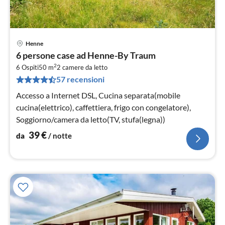
Henne
Pre
6 persone case ad Henne-By Traum
da
2
4
6 Ospiti
50 m
2
camere da letto
57 recensioni
pe
not
Accesso a Internet DSL, Cucina separata(mobile
cucina(elettrico), caffettiera, frigo con congelatore),
Soggiorno/camera da letto(TV, stufa(legna))
39
€
da
/ notte