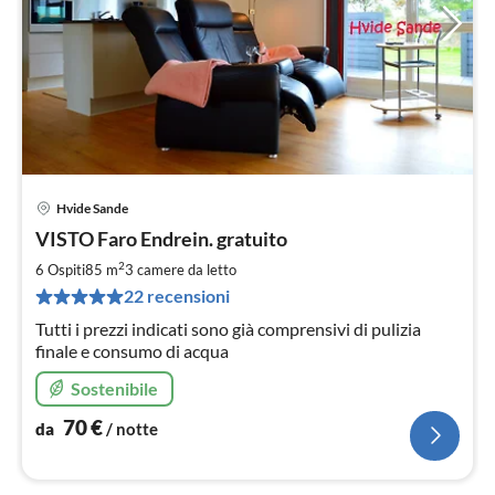
Hvide Sande
Pre
VISTO Faro Endrein. gratuito
da
7
2
6 Ospiti
85 m
3
camere da letto
pe
22 recensioni
not
Tutti i prezzi indicati sono già comprensivi di pulizia
finale e consumo di acqua
Sostenibile
70
€
da
/ notte