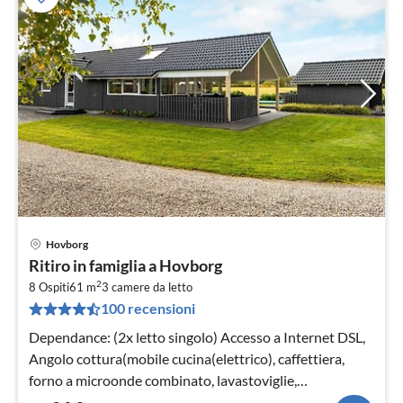
Hovborg
Pre
Ritiro in famiglia a Hovborg
da
2
2
8 Ospiti
61 m
3
camere da letto
100 recensioni
pe
not
Dependance: (2x letto singolo) Accesso a Internet DSL,
Angolo cottura(mobile cucina(elettrico), caffettiera,
forno a microonde combinato, lavastoviglie,
frigorifero(+ congelatore)