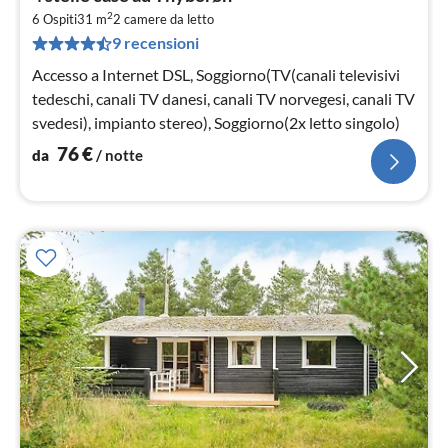
da
2
7
6 Ospiti
31 m
2
camere da letto
9 recensioni
pe
not
Accesso a Internet DSL, Soggiorno(TV(canali televisivi
tedeschi, canali TV danesi, canali TV norvegesi, canali TV
svedesi), impianto stereo), Soggiorno(2x letto singolo)
76
€
da
/ notte