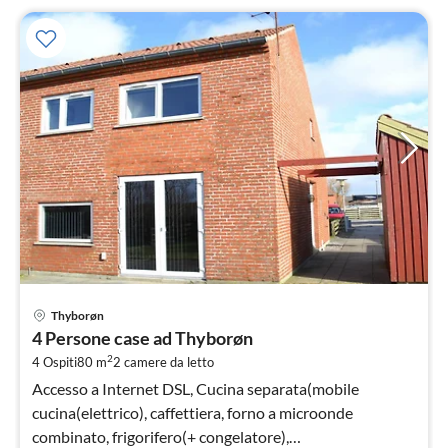
Pre
Thyborøn
da
4 Persone case ad Thyborøn
7
2
4 Ospiti
80 m
2
camere da letto
pe
not
Accesso a Internet DSL, Cucina separata(mobile
cucina(elettrico), caffettiera, forno a microonde
combinato, frigorifero(+ congelatore),