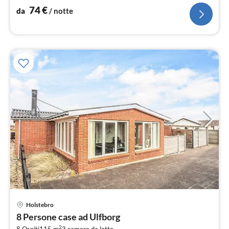
asciugabiancheria, lavatrice)
74
€
da
/ notte
Holstebro
Pre
8 Persone case ad Ulfborg
da
2
8 Ospiti
115 m
3
camere da letto