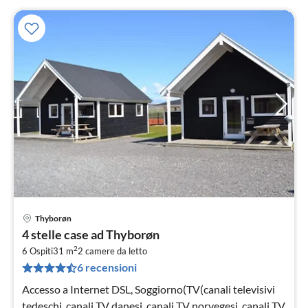
Thyborøn
Pre
4 stelle case ad Thyborøn
da
2
7
6 Ospiti
31 m
2
camere da letto
6 recensioni
pe
not
Accesso a Internet DSL, Soggiorno(TV(canali televisivi
tedeschi, canali TV danesi, canali TV norvegesi, canali TV