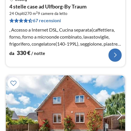
Pre
4 stelle case ad Ulfborg-By Traum
da
2
3
24 Ospiti
270 m
9
camere da letto
67 recensioni
pe
not
, Accesso a Internet DSL, Cucina separata(caffettiera,
forno, forno a microonde combinato, lavastoviglie,
frigorifero, congelatore(140-199L), seggiolone, piastre
elettriche)
330
€
da
/ notte