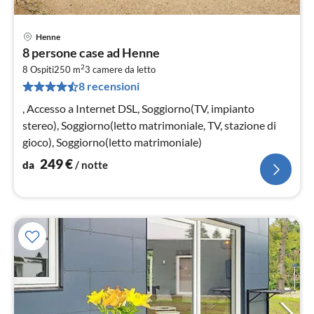
Henne
Pre
8 persone case ad Henne
da
2
2
8 Ospiti
250 m
3
camere da letto
8 recensioni
pe
not
, Accesso a Internet DSL, Soggiorno(TV, impianto
stereo), Soggiorno(letto matrimoniale, TV, stazione di
gioco), Soggiorno(letto matrimoniale)
249
€
da
/ notte