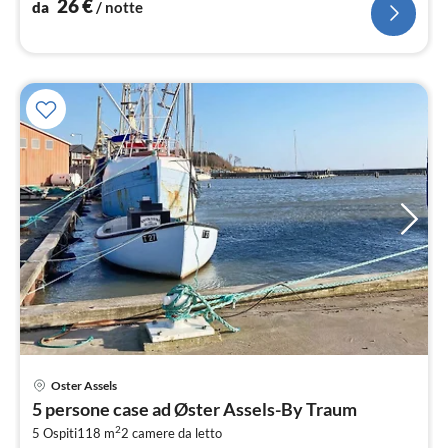
26
€
da
/ notte
Oster Assels
Pre
5 persone case ad Øster Assels-By Traum
da
2
5
5 Ospiti
118 m
2
camere da letto