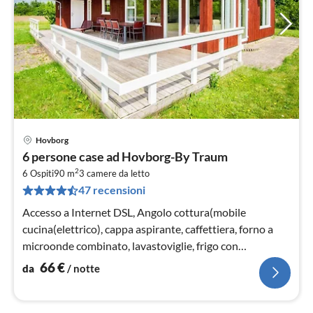
Hovborg
Pre
6 persone case ad Hovborg-By Traum
da
2
6
6 Ospiti
90 m
3
camere da letto
47 recensioni
pe
not
Accesso a Internet DSL, Angolo cottura(mobile
cucina(elettrico), cappa aspirante, caffettiera, forno a
microonde combinato, lavastoviglie, frigo con
congelatore, asciugabiancheria,...
66
€
da
/ notte