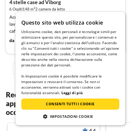
4 stelle case ad Viborg
2
2
6 Ospiti
148 m
2
camere da letto
pe
not
Accesso a Internet DSL, Soggiorno(asciugabiancheria,
Questo sito web utilizza cookie
lavatrice), Cucina separata(mobile cucina(induzione),
caffettiera, lavastoviglie, frigorifero, congelatore(60-
Utilizziamo cookie, dati personali e tecnologie simili per
ottimizzare questo sito, per personalizzare i contenuti e
99L))
206
€
da
/ notte
gli annunci e per l'analisi statistica dell'utilizzo. Facendo
clic su "Consenti tutti i cookie" o selezionando un'opzione
nelle impostazioni dei cookie, l'utente acconsente, come
descritto anche nella nostra dichiarazione sulla
protezione dei dati personali.
1
2
3
In Impostazioni cookie è possibile modificare le
impostazioni o revocare il consenso. Se non si
acconsente, verranno attivati solo i cookie con
funzionalità essenziali.
Leggi di più
Recensioni degli ospiti dei nostri
appartamenti vacanza nello Jutland
CONSENTI TUTTI I COOKIE
occidentale
IMPOSTAZIONI COOKIE
4.4