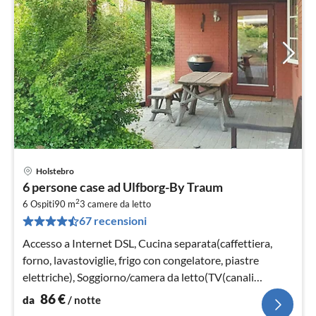
Holstebro
Pre
6 persone case ad Ulfborg-By Traum
da
2
8
6 Ospiti
90 m
3
camere da letto
67 recensioni
pe
not
Accesso a Internet DSL, Cucina separata(caffettiera,
forno, lavastoviglie, frigo con congelatore, piastre
elettriche), Soggiorno/camera da letto(TV(canali
televisivi tedeschi)
86
€
da
/ notte