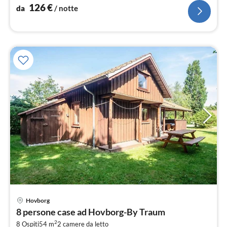
letto(TV)
126
€
da
/ notte
Hovborg
Pre
8 persone case ad Hovborg-By Traum
da
2
8 Ospiti
54 m
2
camere da letto