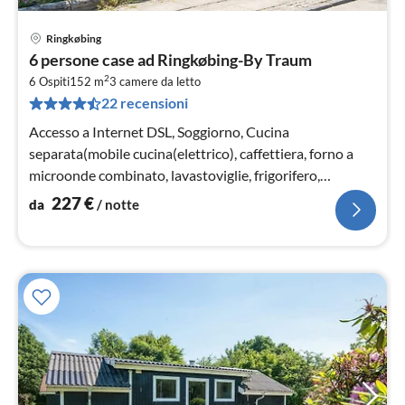
Ringkøbing
Pre
6 persone case ad Ringkøbing-By Traum
da
2
2
6 Ospiti
152 m
3
camere da letto
22 recensioni
pe
not
Accesso a Internet DSL, Soggiorno, Cucina
separata(mobile cucina(elettrico), caffettiera, forno a
microonde combinato, lavastoviglie, frigorifero,
congelatore(100-139L))
227
€
da
/ notte