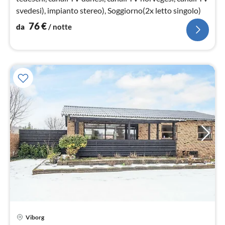
svedesi), impianto stereo), Soggiorno(2x letto singolo)
76
€
da
/ notte
Pre
Viborg
da