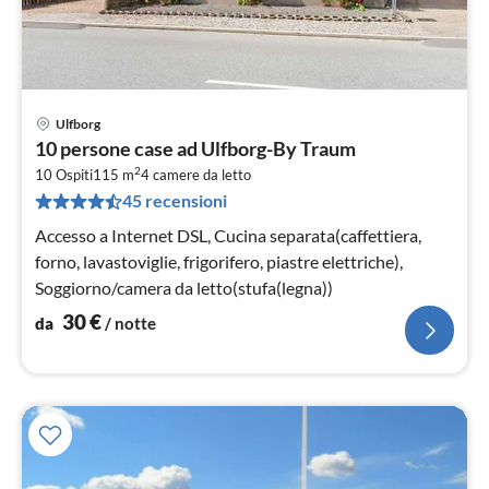
Ulfborg
Pre
10 persone case ad Ulfborg-By Traum
da
2
3
10 Ospiti
115 m
4
camere da letto
45 recensioni
pe
not
Accesso a Internet DSL, Cucina separata(caffettiera,
forno, lavastoviglie, frigorifero, piastre elettriche),
Soggiorno/camera da letto(stufa(legna))
30
€
da
/ notte