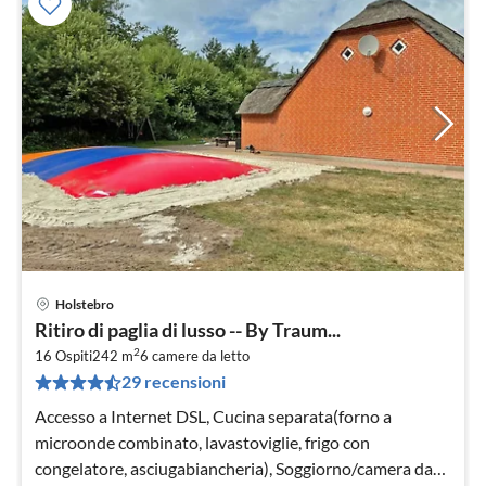
Holstebro
Pre
Ritiro di paglia di lusso -- By Traum...
da
2
1
16 Ospiti
242 m
6
camere da letto
29 recensioni
pe
not
Accesso a Internet DSL, Cucina separata(forno a
microonde combinato, lavastoviglie, frigo con
congelatore, asciugabiancheria), Soggiorno/camera da