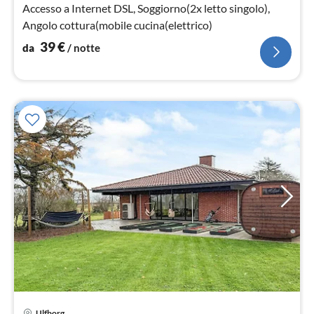
not
Accesso a Internet DSL, Soggiorno(2x letto singolo),
Angolo cottura(mobile cucina(elettrico)
39
€
da
/ notte
Ulfborg