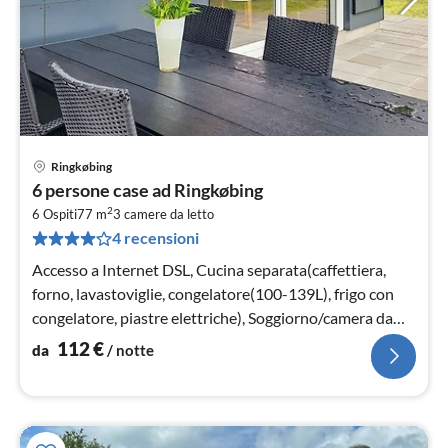
Ringkøbing
Pre
6 persone case ad Ringkøbing
da
2
1
6 Ospiti
77 m
3
camere da letto
4 recensioni
pe
not
Accesso a Internet DSL, Cucina separata(caffettiera,
forno, lavastoviglie, congelatore(100-139L), frigo con
congelatore, piastre elettriche), Soggiorno/camera da
letto(TV)
112
€
da
/ notte