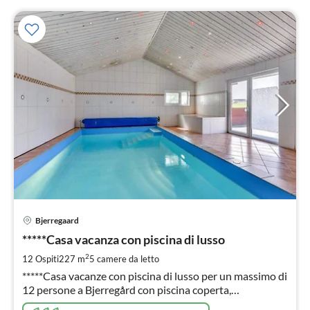
Pre
Bjerregaard
da
9
*****Casa vacanza con piscina di lusso
pe
2
12 Ospiti
227 m
5
camere da letto
not
*****Casa vacanze con piscina di lusso per un massimo di
12 persone a Bjerregård con piscina coperta,
idromassaggio (sempre pronto) sauna, camino, casa a