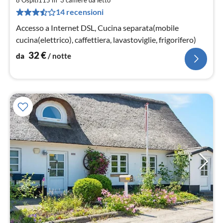
3
14 recensioni
pe
not
Accesso a Internet DSL, Cucina separata(mobile
cucina(elettrico), caffettiera, lavastoviglie, frigorifero)
32
€
da
/ notte