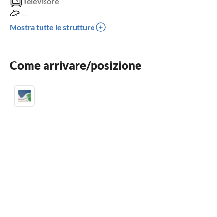
Televisore
Terrazza
Mostra tutte le strutture
Lavastoviglie
Lavatrice
Come arrivare/posizione
Lettino per bambini