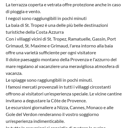
La terrazza coperta e vetrata offre protezione anche in caso
di pioggia e vento.
I negozi sono raggiungibili in pochi minuti
La baia di St. Tropez è una delle più belle destinazioni
turistiche della Costa Azzurra
Con i villaggi vicini di St. Tropez, Ramatuelle, Gassin, Port
Grimaud, St. Maxime e Grimaud, l'area intorno alla baia
offre una varietà sufficiente per ogni visitatore
Il dolce paesaggio montano della Provenza e l'azzurro del
mare regalano al vacanziere una meravigliosa atmosfera di
vacanza.
Le spiagge sono raggiungibili in pochi minuti.
I famosi mercati provenzali in tutti i villaggi circostanti
offrono ai visitatori un'esperienza speciale. Le vicine cantine
invitano a degustare la Côte de Provence.
Le escursioni giornaliere a Nizza, Cannes, Monaco e alle
Gole del Verdon renderanno il vostro soggiorno
un'esperienza indimenticabile.
In tutte le escursioni si consiglia di gustare la cucina