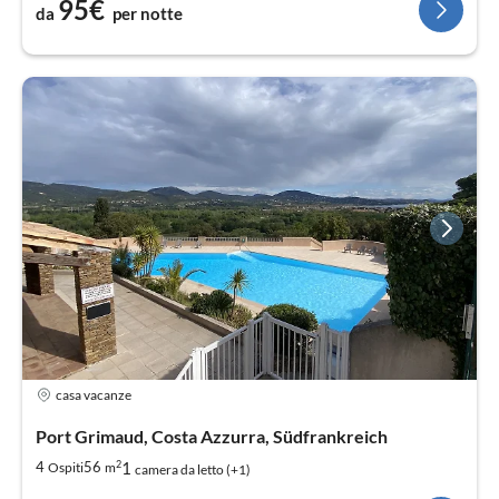
95€
da
per notte
casa vacanze
Port Grimaud, Costa Azzurra, Südfrankreich
2
1
4
56
Ospiti
m
camera da letto (+1)