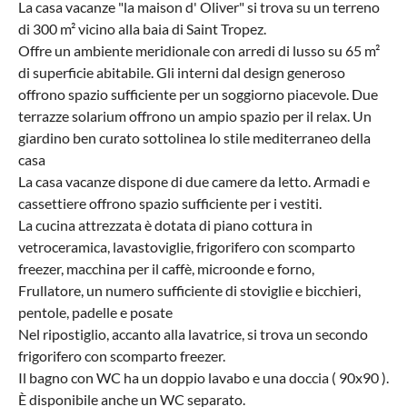
La casa vacanze "la maison d' Oliver" si trova su un terreno
di 300 m² vicino alla baia di Saint Tropez.
Offre un ambiente meridionale con arredi di lusso su 65 m²
di superficie abitabile. Gli interni dal design generoso
offrono spazio sufficiente per un soggiorno piacevole. Due
terrazze solarium offrono un ampio spazio per il relax. Un
giardino ben curato sottolinea lo stile mediterraneo della
casa
La casa vacanze dispone di due camere da letto. Armadi e
cassettiere offrono spazio sufficiente per i vestiti.
La cucina attrezzata è dotata di piano cottura in
vetroceramica, lavastoviglie, frigorifero con scomparto
freezer, macchina per il caffè, microonde e forno,
Frullatore, un numero sufficiente di stoviglie e bicchieri,
pentole, padelle e posate
Nel ripostiglio, accanto alla lavatrice, si trova un secondo
frigorifero con scomparto freezer.
Il bagno con WC ha un doppio lavabo e una doccia ( 90x90 ).
È disponibile anche un WC separato.