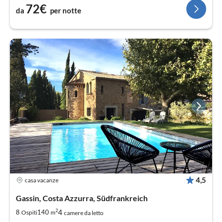
72€
da
per notte
4,5
casa vacanze
Gassin, Costa Azzurra, Südfrankreich
2
4
8
140
Ospiti
m
camere da letto