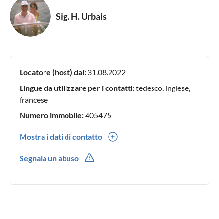
Sig. H. Urbais
Locatore (host) dal:
31.08.2022
Lingue da utilizzare per i contatti:
tedesco, inglese,
francese
Numero immobile:
405475
Mostra i dati di contatto
0049(0) 27621090
Segnala un abuso
0049(0) 01716922642