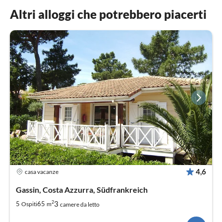
Altri alloggi che potrebbero piacerti
4,6
casa vacanze
Gassin, Costa Azzurra, Südfrankreich
2
3
5
65
Ospiti
m
camere da letto