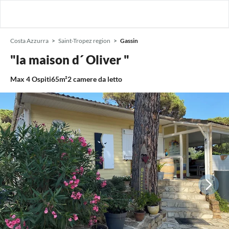
Costa Azzurra
Saint-Tropez region
Gassin
"la maison d´ Oliver "
Max
4
Ospiti
65m²
2
camere da letto