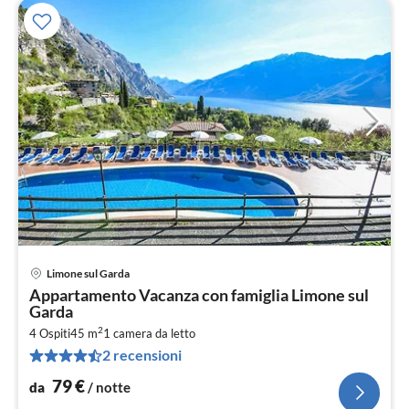
Limone sul Garda
Pre
Appartamento Vacanza con famiglia Limone sul
da
Garda
8
2
4 Ospiti
45 m
1
camera da letto
pe
2 recensioni
not
79
€
da
/ notte