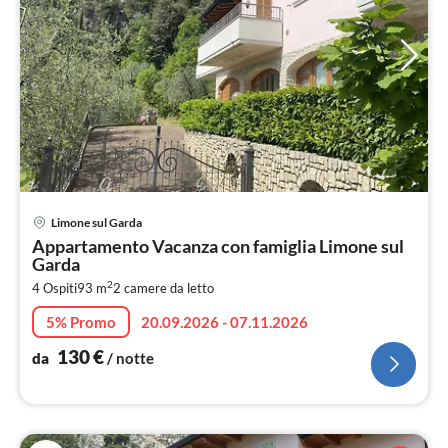
Pre
Limone sul Garda
da
Appartamento Vacanza con famiglia Limone sul
1
Garda
pe
2
4 Ospiti
93 m
2
camere da letto
not
5% Promo
20.09.2026 - 07.11.2026
130
€
da
/ notte