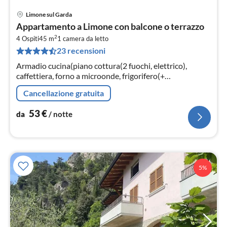
Limone sul Garda
Pre
Appartamento a Limone con balcone o terrazzo
da
2
5
4 Ospiti
45 m
1
camera da letto
23 recensioni
pe
not
Armadio cucina(piano cottura(2 fuochi, elettrico),
caffettiera, forno a microonde, frigorifero(+
congelatore))
Cancellazione gratuita
53
€
da
/ notte
5%