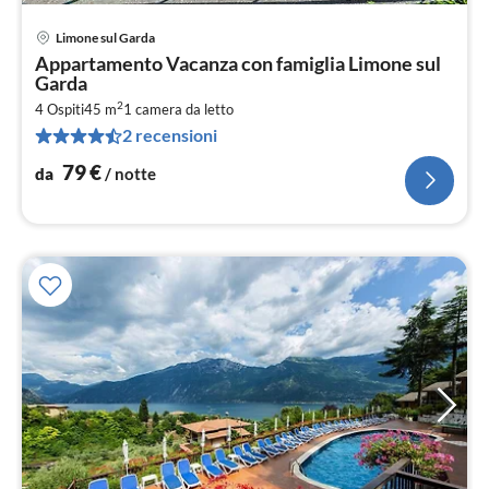
Limone sul Garda
Pre
Appartamento Vacanza con famiglia Limone sul
da
Garda
8
2
4 Ospiti
45 m
1
camera da letto
pe
2 recensioni
not
79
€
da
/ notte