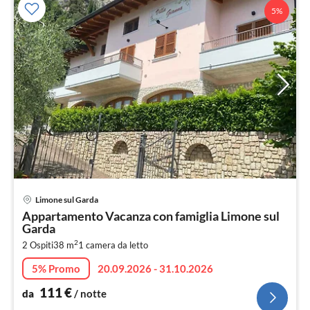
5%
Pre
Limone sul Garda
da
Appartamento Vacanza con famiglia Limone sul
1
Garda
pe
2
2 Ospiti
38 m
1
camera da letto
not
5% Promo
20.09.2026 - 31.10.2026
111
€
da
/ notte