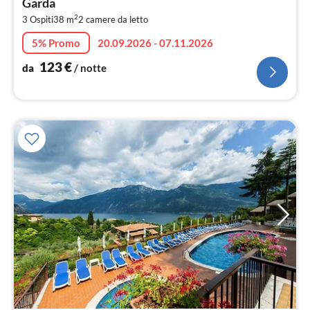
Garda
pe
2
3 Ospiti
38 m
2
camere da letto
not
5% Promo
20.09.2026 - 07.11.2026
123
€
da
/ notte