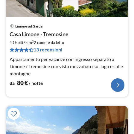
Limone sul Garda
Pre
Casa Limone - Tremosine
da
8
2
4 Ospiti
75 m
2
camere da letto
pe
13 recensioni
not
Appartamento per vacanze con ingresso separato a
Limone / Tremosine con vista mozzafiato sul lago e sulle
montagne
80
€
da
/ notte