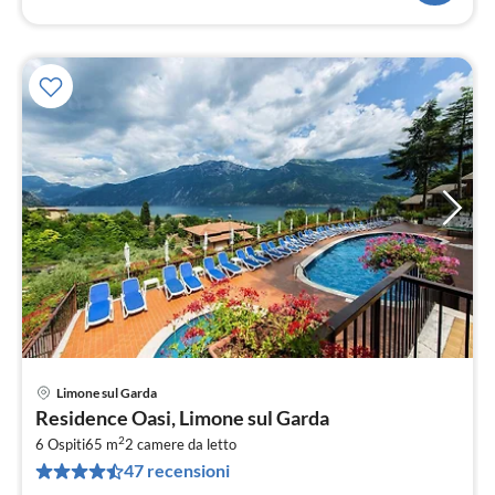
Limone sul Garda
Pre
Residence Oasi, Limone sul Garda
da
2
7
6 Ospiti
65 m
2
camere da letto
47 recensioni
pe