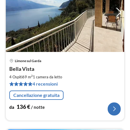
Limone sul Garda
Pre
Bella Vista
da
1
2
4 Ospiti
69 m
1
camera da letto
pe
4 recensioni
not
Cancellazione gratuita
136
€
da
/ notte