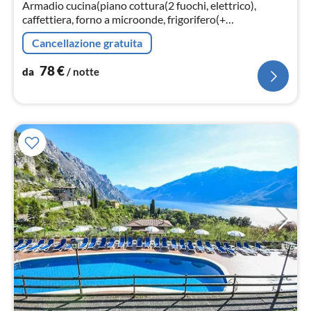
not
Armadio cucina(piano cottura(2 fuochi, elettrico),
caffettiera, forno a microonde, frigorifero(+
congelatore)), Soggiorno / Pranzo(divano letto doppio,
Cancellazione gratuita
TV(satellite))
78
€
da
/ notte