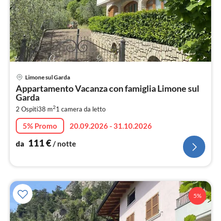
Pre
Limone sul Garda
da
Appartamento Vacanza con famiglia Limone sul
1
Garda
pe
2
2 Ospiti
38 m
1
camera da letto
not
5% Promo
20.09.2026 - 31.10.2026
111
€
da
/ notte
5%