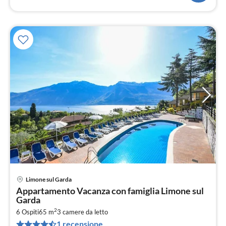
Limone sul Garda
Pre
Appartamento Vacanza con famiglia Limone sul
da
Garda
1
2
6 Ospiti
65 m
3
camere da letto
pe
1 recensione