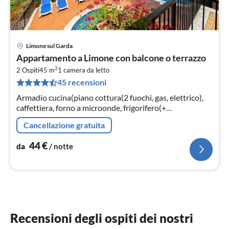
Limone sul Garda
Pre
Appartamento a Limone con balcone o terrazzo
da
2
4
2 Ospiti
45 m
1
camera da letto
45 recensioni
pe
not
Armadio cucina(piano cottura(2 fuochi, gas, elettrico),
caffettiera, forno a microonde, frigorifero(+
congelatore))
Cancellazione gratuita
44
€
da
/ notte
Recensioni degli ospiti dei nostri