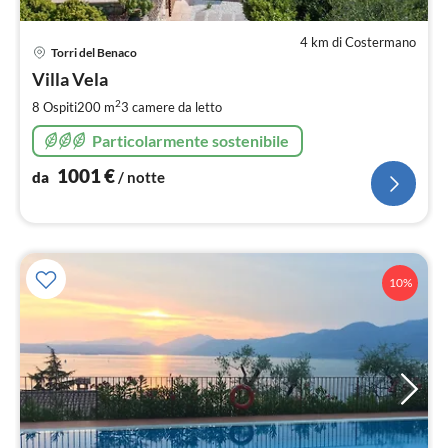
4 km di Costermano
Pre
Torri del Benaco
da
1
Villa Vela
pe
2
8 Ospiti
200 m
3
camere da letto
not
Particolarmente sostenibile
1001
€
da
/ notte
10%