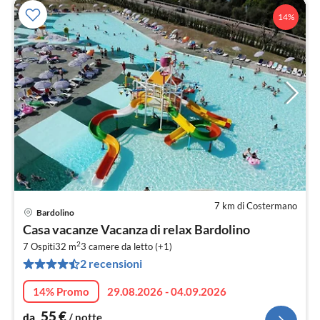
14%
7 km di Costermano
Bardolino
Pre
Casa vacanze Vacanza di relax Bardolino
da
2
5
7 Ospiti
32 m
3
camere da letto (+1)
2 recensioni
pe
not
14% Promo
29.08.2026 - 04.09.2026
55
€
da
/ notte