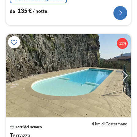
135
€
da
/ notte
15%
4 km di Costermano
Torri del Benaco
Pre
Terrazza