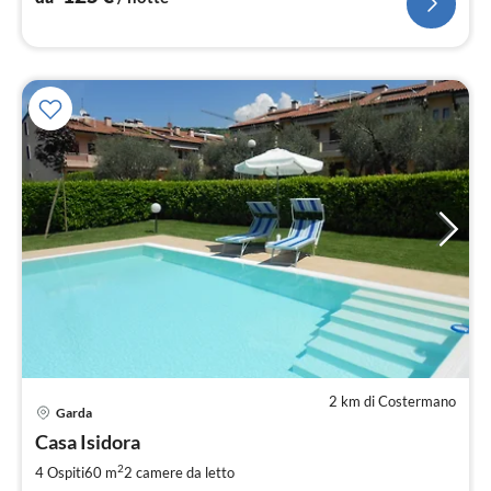
2 km di Costermano
Garda
Pre
Casa Isidora
da
1
2
4 Ospiti
60 m
2
camere da letto