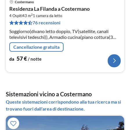
Costermano
Pre
Residenza La Filanda a Costermano
da
2
5
4 Ospiti
43 m
1
camera da letto
76 recensioni
pe
not
Soggiorno(divano letto doppio, TV(satellite, canali
televisivi tedeschi)), Armadio cucina(piano cottura(3
fuochi, elettrico), frigo con congelatore)
Cancellazione gratuita
57
€
da
/ notte
Sistemazioni vicino a Costermano
Queste sistemazioni corrispondono alla tua ricerca ma si
trovano fuori dall'area di destinazione.