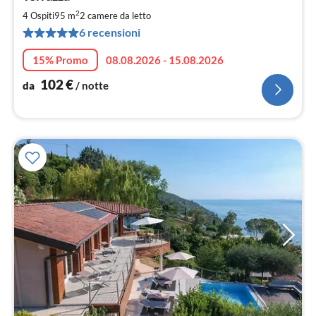
da
1
2
4 Ospiti
95 m
2
camere da letto
pe
6 recensioni
not
15% Promo
08.08.2026 - 15.08.2026
102
€
da
/ notte