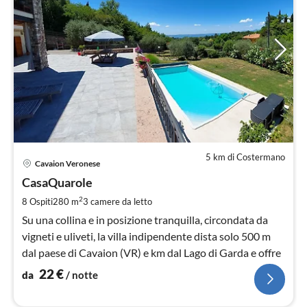
5 km di Costermano
Pre
Cavaion Veronese
da
2
CasaQuarole
pe
2
8 Ospiti
280 m
3
camere da letto
not
Su una collina e in posizione tranquilla, circondata da
vigneti e uliveti, la villa indipendente dista solo 500 m
dal paese di Cavaion (VR) e km dal Lago di Garda e offre
22
€
da
/ notte