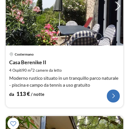
Pre
Costermano
da
1
Casa Berenike II
pe
2
4 Ospiti
90 m
2
camere da letto
not
Moderno rustico situato in un tranquillo parco naturale
- piscina e campo da tennis a uso gratuito
113
€
da
/ notte