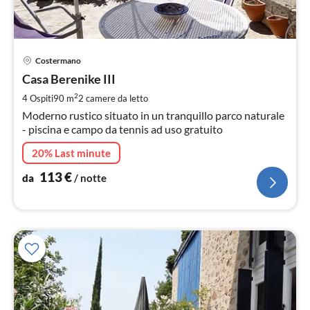
Pre
Costermano
da
1
Casa Berenike III
pe
2
4 Ospiti
90 m
2
camere da letto
not
Moderno rustico situato in un tranquillo parco naturale
- piscina e campo da tennis ad uso gratuito
20% Last minute
113
€
da
/ notte