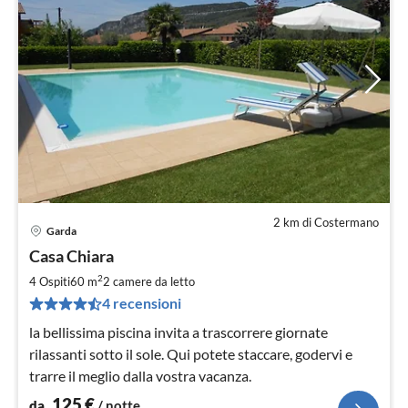
2 km di Costermano
Garda
Pre
Casa Chiara
da
1
2
4 Ospiti
60 m
2
camere da letto
pe
4 recensioni
not
la bellissima piscina invita a trascorrere giornate
rilassanti sotto il sole. Qui potete staccare, godervi e
trarre il meglio dalla vostra vacanza.
125
€
da
/ notte