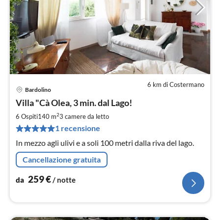
6 km di Costermano
Bardolino
Pre
Villa "Cà Olea, 3 min. dal Lago!
da
2
2
6 Ospiti
140 m
3
camere da letto
pe
1 recensione
not
In mezzo agli ulivi e a soli 100 metri dalla riva del lago.
Cancellazione gratuita
259
€
da
/ notte