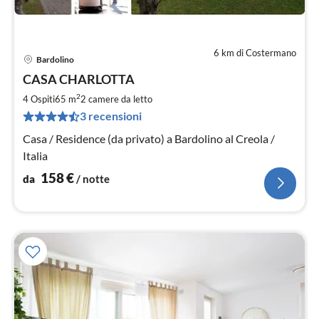
6 km di Costermano
Bardolino
Pre
CASA CHARLOTTA
da
1
2
4 Ospiti
65 m
2
camere da letto
pe
3 recensioni
not
Casa / Residence (da privato) a Bardolino al Creola /
Italia
158
€
da
/ notte