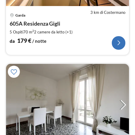
3 km di Costermano
Pre
Garda
da
1
605A Residenza Gigli
pe
2
5 Ospiti
70 m
2
camere da letto (+1)
not
179
€
da
/ notte