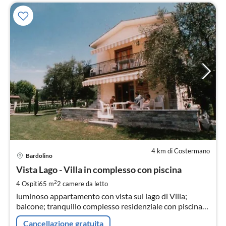
4 km di Costermano
Pre
Bardolino
da
1
Vista Lago - Villa in complesso con piscina
pe
2
4 Ospiti
65 m
2
camere da letto
not
luminoso appartamento con vista sul lago di Villa;
balcone; tranquillo complesso residenziale con piscina;
lotto d'angolo con ampio giardino
Cancellazione gratuita