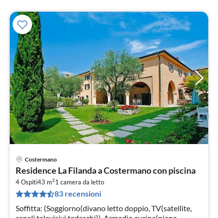
Costermano
Pre
Residence La Filanda a Costermano con piscina
da
2
5
4 Ospiti
43 m
1
camera da letto
83 recensioni
pe
not
Soffitta: (Soggiorno(divano letto doppio, TV(satellite,
canali televisivi tedeschi)), Armadio cucina(piano