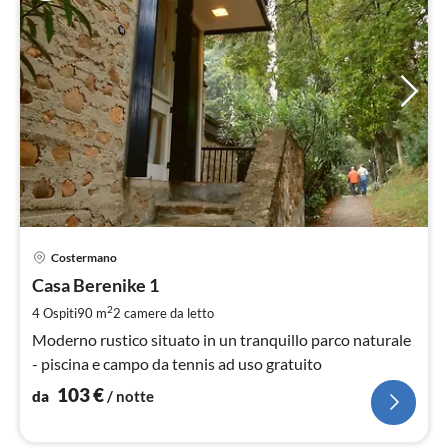
Pre
Costermano
da
1
Casa Berenike 1
pe
2
4 Ospiti
90 m
2
camere da letto
not
Moderno rustico situato in un tranquillo parco naturale
- piscina e campo da tennis ad uso gratuito
103
€
da
/ notte