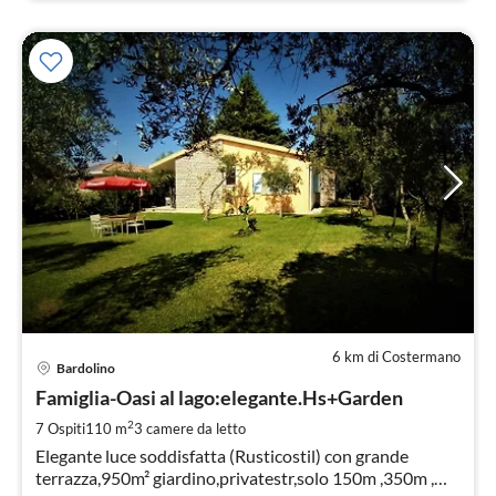
6 km di Costermano
Pre
Bardolino
da
2
Famiglia-Oasi al lago:elegante.Hs+Garden
pe
2
7 Ospiti
110 m
3
camere da letto
not
Elegante luce soddisfatta (Rusticostil) con grande
terrazza,950m² giardino,privatestr,solo 150m ,350m ,