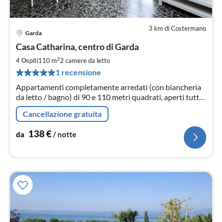
3 km di Costermano
Garda
Pre
Casa Catharina, centro di Garda
da
1
2
4 Ospiti
110 m
2
camere da letto
pe
1 recensione
not
Appartamenti completamente arredati (con biancheria
da letto / bagno) di 90 e 110 metri quadrati, aperti tutto
l'anno, nel centro di Garda. Circon
Cancellazione gratuita
138
€
da
/ notte