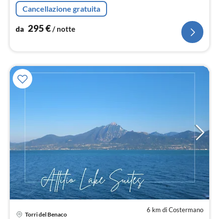
così centrale e allo stesso tempo (camino)+3rooms
Cancellazione gratuita
295
€
da
/ notte
6 km di Costermano
Pre
Torri del Benaco