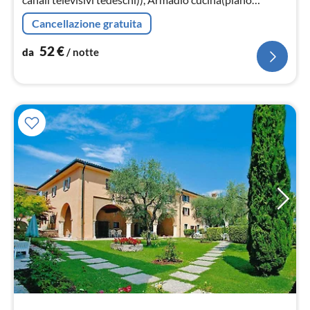
cottura(3 fuochi, elettrico), frigo con congelatore)
Cancellazione gratuita
52
€
da
/ notte