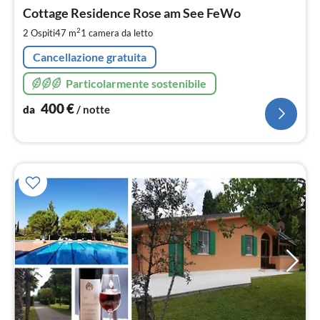
da
4
Cottage Residence Rose am See FeWo
pe
2
2 Ospiti
47 m
1
camera da letto
not
Cancellazione gratuita
Particolarmente sostenibile
400
€
da
/ notte