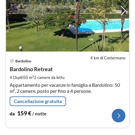
4 km di Costermano
Pre
Bardolino
da
1
Bardolino Retreat
pe
2
4 Ospiti
50 m
2
camere da letto
not
Appartamento per vacanze in famiglia a Bardolino: 50
m², 2 camere, posto per fino a 4 persone.
Cancellazione gratuita
159
€
da
/ notte