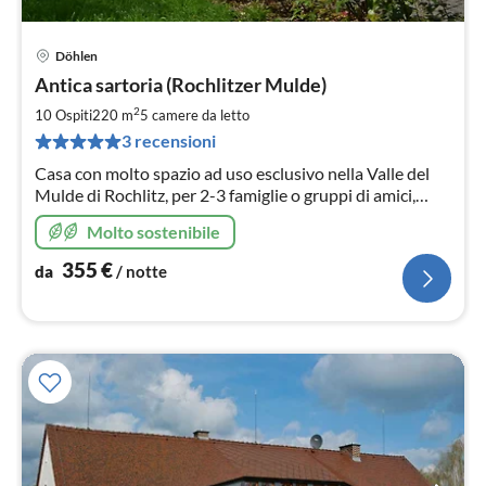
Döhlen
Pre
Antica sartoria (Rochlitzer Mulde)
da
3
2
10 Ospiti
220 m
5
camere da letto
pe
3 recensioni
not
Casa con molto spazio ad uso esclusivo nella Valle del
Mulde di Rochlitz, per 2-3 famiglie o gruppi di amici,
piscina all'aperto a 2 km, WLAN stabile, wellness,
Molto sostenibile
wallbox 11KW, biliardino
355
€
da
/ notte