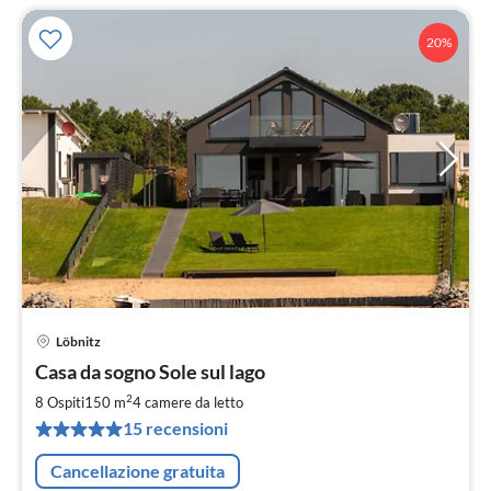
20%
Löbnitz
Pre
Casa da sogno Sole sul lago
da
2
2
8 Ospiti
150 m
4
camere da letto
pe
15 recensioni
not
Cancellazione gratuita