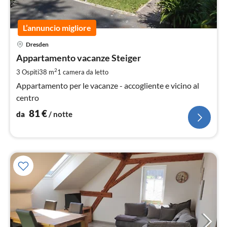
L’annuncio migliore
Pre
Dresden
da
8
Appartamento vacanze Steiger
pe
2
3 Ospiti
38 m
1
camera da letto
not
Appartamento per le vacanze - accogliente e vicino al
centro
81
€
da
/ notte