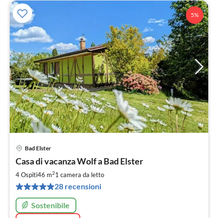
5%
Bad Elster
Pre
Casa di vacanza Wolf a Bad Elster
da
8
2
4 Ospiti
46 m
1
camera da letto
pe
28 recensioni
not
Sostenibile