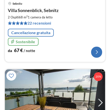
Sebnitz
Pre
Villa Sonnenblick, Sebnitz
da
6
2
2 Ospiti
68 m
1
camera da letto
pe
22 recensioni
not
Cancellazione gratuita
Sostenibile
67
€
da
/ notte
20%