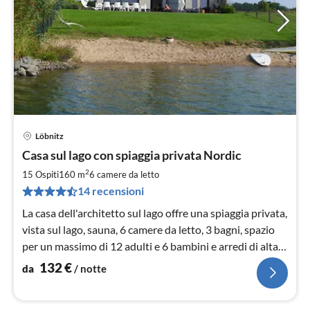
Löbnitz
Pre
Casa sul lago con spiaggia privata Nordic
da
1
2
15 Ospiti
160 m
6
camere da letto
pe
14 recensioni
not
La casa dell'architetto sul lago offre una spiaggia privata,
vista sul lago, sauna, 6 camere da letto, 3 bagni, spazio
per un massimo di 12 adulti e 6 bambini e arredi di alta
qualità
132
€
da
/ notte