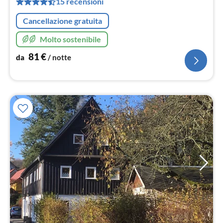
15 recensioni
not
Cancellazione gratuita
Molto sostenibile
81
€
da
/ notte