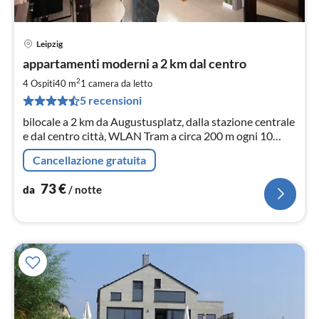
Leipzig
Pre
appartamenti moderni a 2 km dal centro
da
7
2
4 Ospiti
40 m
1
camera da letto
pe
5 recensioni
not
bilocale a 2 km da Augustusplatz, dalla stazione centrale
e dal centro città, WLAN Tram a circa 200 m ogni 10
minuti cucina o angolo cottura completamente
Cancellazione gratuita
attrezzato Bagno con doccia, alcuni con vasca
73
€
da
/ notte