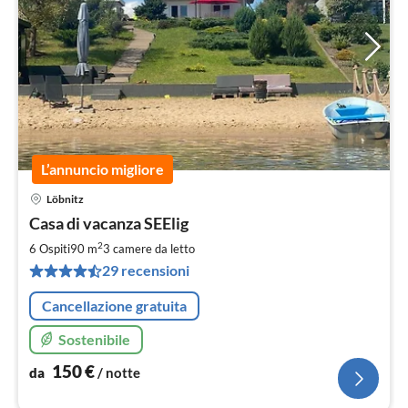
L’annuncio migliore
Löbnitz
Pre
Casa di vacanza SEElig
da
1
2
6 Ospiti
90 m
3
camere da letto
pe
29 recensioni
not
Cancellazione gratuita
Sostenibile
150
€
da
/ notte