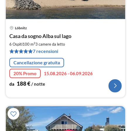
Löbnitz
Pre
Casa da sogno Alba sul lago
da
1
2
6 Ospiti
100 m
3
camere da letto
pe
7 recensioni
not
Cancellazione gratuita
20% Promo
15.08.2026 - 06.09.2026
188
€
da
/ notte