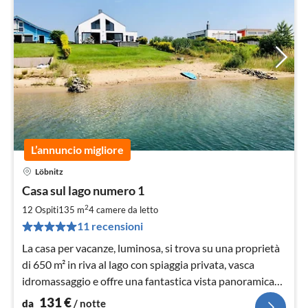
L’annuncio migliore
Löbnitz
Pre
Casa sul lago numero 1
da
1
2
12 Ospiti
135 m
4
camere da letto
pe
11 recensioni
not
La casa per vacanze, luminosa, si trova su una proprietà
di 650 m² in riva al lago con spiaggia privata, vasca
idromassaggio e offre una fantastica vista panoramica
sul lago di Mühlfeld.
131
€
da
/ notte