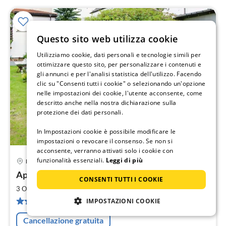
Questo sito web utilizza cookie
Utilizziamo cookie, dati personali e tecnologie simili per
ottimizzare questo sito, per personalizzare i contenuti e
gli annunci e per l'analisi statistica dell'utilizzo. Facendo
clic su "Consenti tutti i cookie" o selezionando un'opzione
nelle impostazioni dei cookie, l'utente acconsente, come
descritto anche nella nostra dichiarazione sulla
protezione dei dati personali.
In Impostazioni cookie è possibile modificare le
impostazioni o revocare il consenso. Se non si
acconsente, verranno attivati solo i cookie con
funzionalità essenziali.
Leggi di più
Falkenstein
Pre
Appartamento di vacanza Fritzsch Falkenstein
da
CONSENTI TUTTI I COOKIE
3
2
3 Ospiti
50 m
1
camera da letto (+1)
pe
12 recensioni
IMPOSTAZIONI COOKIE
not
Cancellazione gratuita