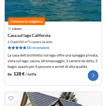
L’annuncio migliore
Löbnitz
Pre
Casa sul lago California
da
1
2
6 Ospiti
100 m
3
camere da letto
pe
18 recensioni
not
La casa dell'architetto sul lago offre una spiaggia privata,
vista sul lago, sauna, idromassaggio, 3 camere da letto, 2
bagni, spazio per 6 persone e arredi di alta qualità
128
€
da
/ notte