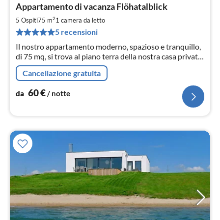
Pre
Appartamento di vacanza Flöhatalblick
da
6
2
5 Ospiti
75 m
1
camera da letto
pe
5 recensioni
not
Il nostro appartamento moderno, spazioso e tranquillo,
di 75 mq, si trova al piano terra della nostra casa privata
con una splendida vista sulla valle del Flöha.
Cancellazione gratuita
60
€
da
/ notte