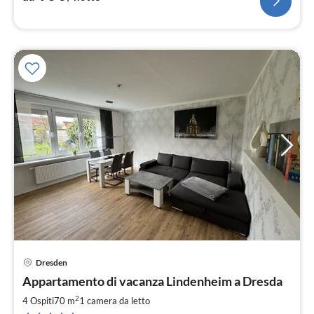
Dresden
Pre
Appartamento di vacanza Lindenheim a Dresda
da
6
2
4 Ospiti
70 m
1
camera da letto