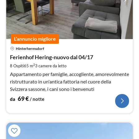
L’annuncio migliore
Pre
Hinterhermsdorf
da
6
Ferienhof Hering-nuovo dal 04/17
pe
2
8 Ospiti
65 m
3
camere da letto
not
Appartamento per famiglie, accogliente, amorevolmente
ristrutturato in un'antica fattoria nel cuore della
Svizzera sassone, i cani sono i benvenuti
69
€
da
/ notte