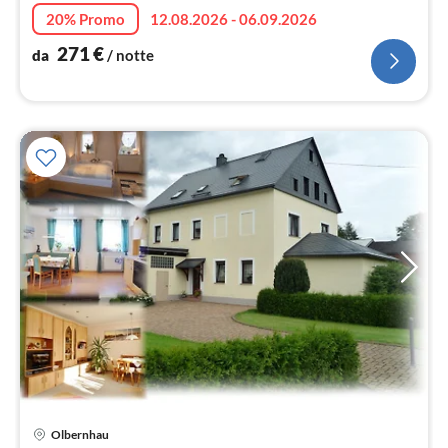
20% Promo
12.08.2026 - 06.09.2026
271
€
da
/ notte
Olbernhau