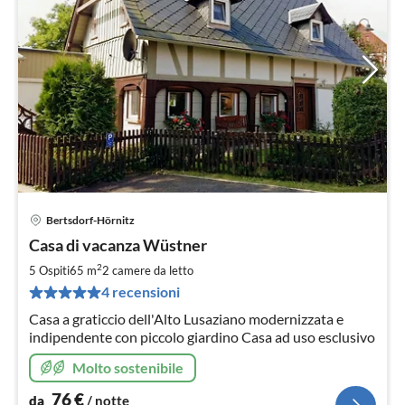
Bertsdorf-Hörnitz
Pre
Casa di vacanza Wüstner
da
7
2
5 Ospiti
65 m
2
camere da letto
pe
4 recensioni
not
Casa a graticcio dell'Alto Lusaziano modernizzata e
indipendente con piccolo giardino Casa ad uso esclusivo
Molto sostenibile
76
€
da
/ notte