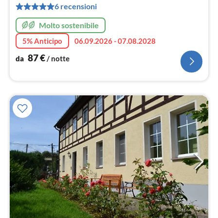
pe
6 recensioni
not
Molto sostenibile
5% Anticipo
06.09.2026 - 07.08.2028
87
€
da
/ notte