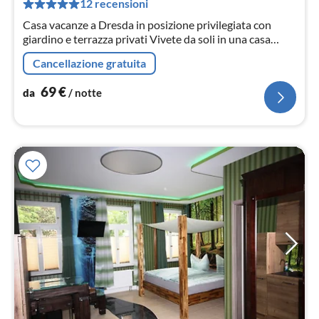
pe
12 recensioni
not
Casa vacanze a Dresda in posizione privilegiata con
giardino e terrazza privati Vivete da soli in una casa
indipendente completamente attrezzata.
Cancellazione gratuita
69
€
da
/ notte