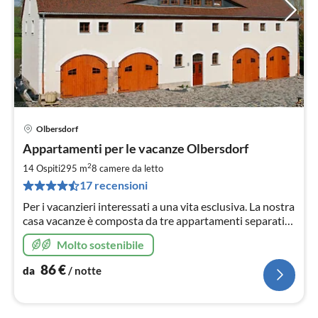
Olbersdorf
Pre
Appartamenti per le vacanze Olbersdorf
da
8
2
14 Ospiti
295 m
8
camere da letto
pe
17 recensioni
not
Per i vacanzieri interessati a una vita esclusiva. La nostra
casa vacanze è composta da tre appartamenti separati
per 4, 4 e 6 persone rispettivamente.
Molto sostenibile
86
€
da
/ notte