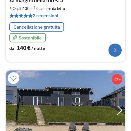
Ai margini della foresta
da
1
2
6 Ospiti
130 m
3
camere da letto
pe
3 recensioni
not
Cancellazione gratuita
Sostenibile
140
€
da
/ notte
20%