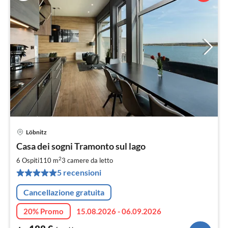
Löbnitz
Pre
Casa dei sogni Tramonto sul lago
da
1
2
6 Ospiti
110 m
3
camere da letto
pe
5 recensioni
not
Cancellazione gratuita
20% Promo
15.08.2026 - 06.09.2026