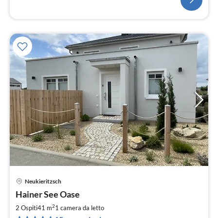
Neukieritzsch
Pre
Hainer See Oase
da
8
2
2 Ospiti
41 m
1
camera da letto
pe