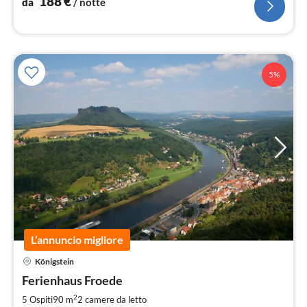
188
€
da
/ notte
5%
L’annuncio migliore
Königstein
Pre
Ferienhaus Froede
da
8
2
5 Ospiti
90 m
2
camere da letto