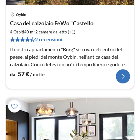
Oybin
Pre
Casa del calzolaio FeWo "Castello
da
5
2
4 Ospiti
40 m
2
camere da letto (+1)
pe
2 recensioni
not
Il nostro appartamento "Burg" si trova nel centro del
paese, ai piedi del monte Oybin, nell'antica casa del
calzolaio. Concedetevi un po' di tempo libero e godetevi
la natura meravigliosa.
57
€
da
/ notte