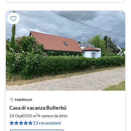
Mahlitzsch
Pre
Casa di vacanza Bullerbü
da
2
2
14 Ospiti
150 m
4
camere da letto
pe
13 recensioni
not