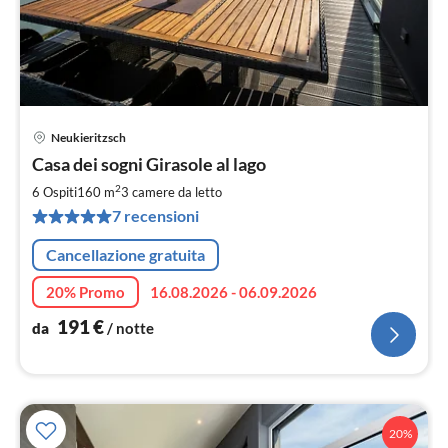
Neukieritzsch
Pre
Casa dei sogni Girasole al lago
da
1
2
6 Ospiti
160 m
3
camere da letto
pe
7 recensioni
not
Cancellazione gratuita
20% Promo
16.08.2026 - 06.09.2026
191
€
da
/ notte
20%